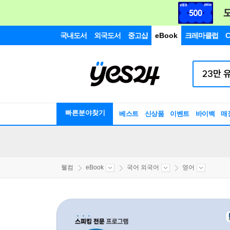
국내도서
외국도서
중고샵
eBook
크레마클럽
C
빠른분야찾기
베스트
신상품
이벤트
바이백
매
웰컴
eBook
국어 외국어
영어