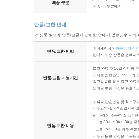
배송 구분
배송비 : 무료배송
반품/교환 안내
※ 상품 설명에 반품/교환과 관련한 안내가 있는경우 아래 
마이페이지 >
반품/교환 신청
반품/교환 방법
판매자 배송 상품은 판매자와
출고 완료 후 10일 이내의 
디지털 콘텐츠인 eBook의 
반품/교환 가능기간
중고상품의 경우 출고 완료일
모바일 쿠폰의 경우 유효기간(
고객의 단순변심 및 착오구
직수입양서/직수입일서중 일
단, 아래의 주문/취소 조건인
오늘 00시 ~ 06시 30분 
반품/교환 비용
오늘 06시 30분 이후 주문
직수입 음반/영상물/기프트 