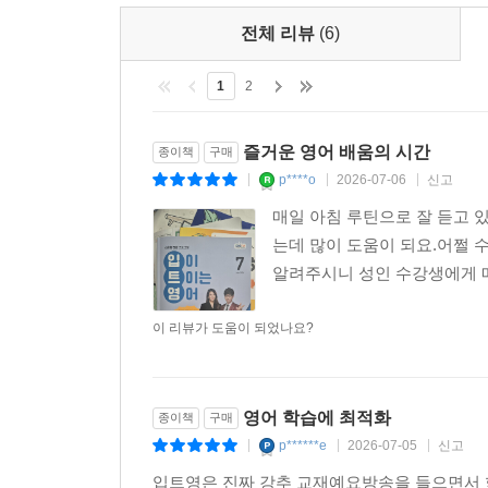
전체 리뷰
(6)
1
2
즐거운 영어 배움의 시간
종이책
구매
p****o
2026-07-06
신고
|
|
|
매일 아침 루틴으로 잘 듣고 
는데 많이 도움이 되요.어쩔 
알려주시니 성인 수강생에게 
이 리뷰가 도움이 되었나요?
영어 학습에 최적화
종이책
구매
p******e
2026-07-05
신고
|
|
|
입트영은 진짜 강추 교재예요방송을 들으면서 