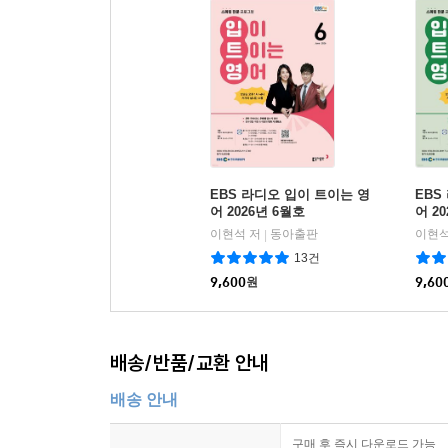
EBS 라디오 입이 트이는 영
EBS
어 2026년 6월호
어 2
이현석 저
동아출판
이현석
|
13건
9,600
원
9,60
배송/반품/교환 안내
배송 안내
구매 후 즉시 다운로드 가능