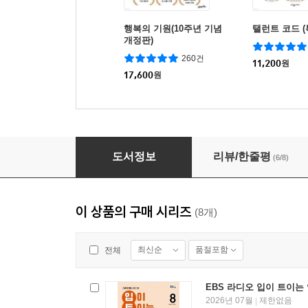
행복의 기원(10주년 기념
탤런트 코드 
개정판)
260건
11,200
원
17,600
원
EBS 라디오 입이 트이는 영어 2026년 7월호
도서정보
리뷰/한줄평
(6/8)
이 상품의 구매 시리즈
(8개)
최신순
품절포함
전체
EBS 라디오 입이 트이는 
2026년 07월
제한없음
|