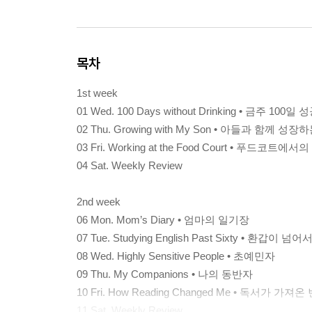
목차
1st week
01 Wed. 100 Days without Drinking • 금주 100일 
02 Thu. Growing with My Son • 아들과 함께 성장
03 Fri. Working at the Food Court • 푸드코트에서
04 Sat. Weekly Review
2nd week
06 Mon. Mom’s Diary • 엄마의 일기장
07 Tue. Studying English Past Sixty • 환
08 Wed. Highly Sensitive People • 초예민자
09 Thu. My Companions • 나의 동반자
10 Fri. How Reading Changed Me • 독서가 가져온
11 Sat. Weekly Review