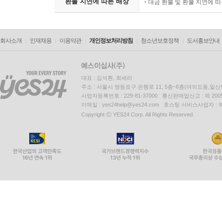
환불 지연에 따른 배상
대금 환불 및 환불 지연에 
회사소개
인재채용
이용약관
개인정보처리방침
청소년보호정책
도서홍보안내
대표 : 김석환, 최세라
주소 : 서울시 영등포구 은행로 11, 5층~6층(여의도동,일신
사업자등록번호 : 229-81-37000 통신판매업신고 : 제 200
이메일 : yes24help@yes24.com 호스팅 서비스사업자 :
Copyright ⓒ YES24 Corp. All Rights Reserved.