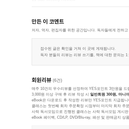
3rd week
만든 이 코멘트
13 Mon. Senior-Year Mom • 예비 고3 엄마의 다짐
14 Tue. A ‘Miraculous’Wedding • ‘기적’ 같은 결혼식
저자, 역자, 편집자를 위한 공간입니다. 독자들에게 전하고
15 Wed. Rubber Gloves • 고무장갑
16 Thu. Harmonicas • 하모니카 연주에 빠지다
접수된 글은 확인을 거쳐 이 곳에 게재됩니다.
17 Fri. Mangoes • 황금빛 유혹, 망고
독자 분들의 리뷰는 리뷰 쓰기를, 책에 대한 문의는 1:
18 Sat. Weekly Review
4th week
회원리뷰
(6건)
20 Mon. Practicing Writing with “입트영” • 
매주 10건의 우수리뷰를 선정하여 YES포인트 3만원을 드
21 Tue. Spouse’s Values • 부부의 가치관
3,000원 이상 구매 후 리뷰 작성 시
일반회원 300원, 마니아
22 Wed. Requesting “입트영” Topics • <입트영>
eBook은 다운로드 후 작성한 리뷰만 YES포인트 지급됩니
23 Thu. The Importance of Medical Checkups
클래스는 첫번째 회차 주문확정 시점부터 마지막 회차 주문
24 Fri. Are Cats Liquids? • 고양이 액체설
사락 독서모임으로 진행된 클래스는 사락 독서모임 게시판
eBook 페이백, CD/LP, DVD/Blu-ray, 패션 및 판매금
25 Sat. Weekly Review