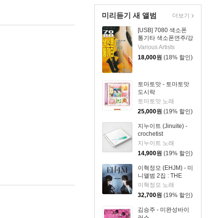
미리듣기 새 앨범
더보기
[USB] 7080 색소폰
통기타 색소폰연주/강
승용
Various Artists
18,000
원
(18% 할인)
토마토맛 - 토마토맛
도시락
토마토맛 노래
25,000
원
(19% 할인)
지누이트 (Jinuite) -
crochetist
지누이트 노래
14,900
원
(19% 할인)
이혁정모 (EHJM) - 미
니앨범 2집 : THE
MEN
이혁정모 노래
32,700
원
(19% 할인)
김승주 - 미완성바이
러스