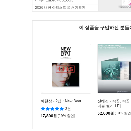
식케이(Sik-K) - 6SEOUL
2026 내한 아티스트 음반 기획전
이 상품을 구입하신 분
하현상 - 2집 : New Boat
신해경 - 속꿈, 속꿈
마블 컬러 LP]
3건
52,000
원
(19% 할인
17,800
원
(19% 할인)