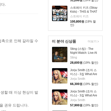
31,200
원
(19% 할인)
다.
스트레이 키즈 (Stray
Kids) - THIS & THAT
[& VER.][8종 SET]
스트레이 키즈
100,800
원
(19% 할
인)
 접촉으로 인해 갈라질 수
이 분야 신상품
더보기
Sting (스팅) - The
Night Watch: Live At
The Rijksmuseum
Sting
28,600
원
(19% 할인)
Jorja Smith (조자 스
미스) - 3집 What Are
The Odds [스플래터
Jorja Smith
컬러 LP]
66,300
원
(19% 할인)
Jorja Smith (조자 스
재생할 때 이상 현상이 발
미스) - 3집 What Are
The Odds [심플 오렌
Jorja Smith
지 컬러 LP]
을 권유 드립니다.
57,900
원
(19% 할인)