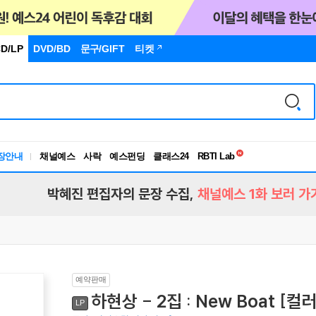
D/LP
DVD/BD
문구
/GIFT
티켓
독서유형검사
RBTI Lab
장안내
채널예스
사락
예스펀딩
클래스24
독서유형검사
박혜진 편집자의 문장 수집,
채널예스 1화 보러 가
예약판매
하현상 - 2집 : New Boat [컬러
LP