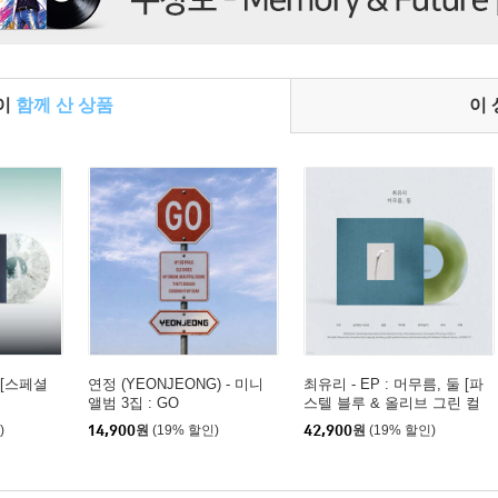
들이
함께 산 상품
이
 [스페셜
연정 (YEONJEONG) - 미니
최유리 - EP : 머무름, 둘 [파
앨범 3집 : GO
스텔 블루 & 올리브 그린 컬
러 10인치 Vinyl]
)
14,900
원
(19% 할인)
42,900
원
(19% 할인)