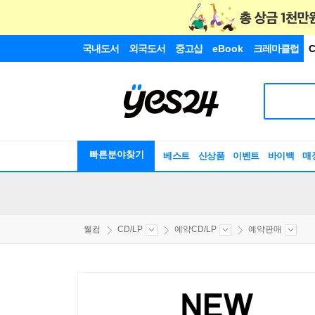
국내도서
외국도서
중고샵
eBook
크레마클럽
C
빠른분야찾기
베스트
신상품
이벤트
바이백
매
웰컴
CD/LP
예약CD/LP
예약판매