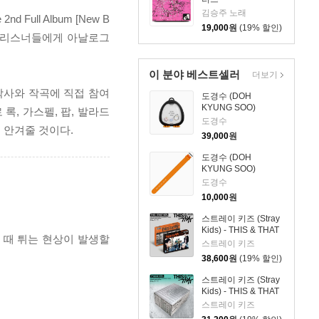
김승주 노래
ull Album [New B
19,000
원
(19% 할인)
내어 리스너들에게 아날로그
이 분야 베스트셀러
더보기
 작사와 작곡에 직접 참여
도경수 (DOH
KYUNG SOO)
, 가스펠, 팝, 발라드
OFFICIAL LIGHT
도경수
 안겨줄 것이다.
STRAP KEYRING
39,000
원
도경수 (DOH
KYUNG SOO)
OFFICIAL STRAP
도경수
(ORANGE)
10,000
원
스트레이 키즈 (Stray
Kids) - THIS & THAT
 때 튀는 현상이 발생할
[2종 SET]
스트레이 키즈
38,600
원
(19% 할인)
스트레이 키즈 (Stray
Kids) - THIS & THAT
[TRUCK VER.]
스트레이 키즈