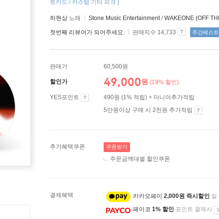
토카드 / 커스텀 기타 피크 ]
하현상
노래
Stone Music Entertainment
/
WAKEONE (OFF TH
첫번째 리뷰어가 되어주세요.
판매지수 14,733
주간베스트
판매가
60,500원
49,000
원
할인가
(19% 할인)
YES포인트
490원 (1% 적립) + 마니아추가적립
5만원이상 구매 시 2천원 추가적립
추가혜택쿠폰
쿠폰받기
주문금액대별 할인쿠폰
결제혜택
카카오페이
2,000원 즉시할인
일
페이코
1% 할인
포인트 결제시