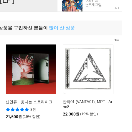
AD
 상품을 구입하신 분들이
많이 산 상품
1
/4
신인류 - 빛나는 스트라이크
반타01 (VANTA01), MPT - Ar
rm8
8건
22,300
원
(19% 할인)
21,500
원
(19% 할인)