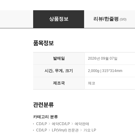
하현상 - 2집 : New Boat [컬러 LP]
상품정보
리뷰/한줄평
(0/0)
품목정보
발매일
2026년 09월 07일
시간, 무게, 크기
2,000g | 315*314mm
제조국
체코
관련분류
카테고리 분류
CD/LP
예약CD/LP
예약판매
CD/LP
LP(Vinyl) 전문관
가요 LP