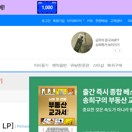
로그인
회원가입
마이페이지
카트
주문/배송
고객센터
Gl
미리듣기
예약음반
Vinyl전문관
스타샵
해외구매
기
 LP]
[ Remastered / 180g / 게이트폴드 / 북클릿 / 가사지 / 접지포스터 / 포