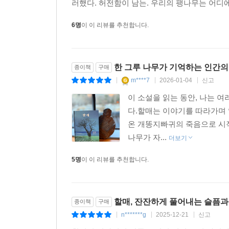
러했다. 허전함이 남는. 우리의 팽나무는 어디
6명
이 이 리뷰를 추천합니다.
한 그루 나무가 기억하는 인간의
종이책
구매
m****7
2026-01-04
신고
|
|
|
이 소설을 읽는 동안, 나는 
다.할매는 이야기를 따라가며 
온 개똥지빠귀의 죽음으로 시작
나무가 자...
더보기
5명
이 이 리뷰를 추천합니다.
할매, 잔잔하게 풀어내는 슬픔과
종이책
구매
n*******g
2025-12-21
신고
|
|
|