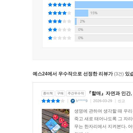
것이다. 또한 책을 덮는 순간 독자들의 마음속에
우리가 잃어버린 ‘기억’이자 ‘근원’을 되찾는 여정이
15%
2%
0%
0%
예스24에서 우수작으로 선정한 리뷰가
(3건)
있습
『할매』자연과 인간, 
종이책
구매
주간우수작
h*****9
2026-03-29
신고
|
|
|
생명에 관하여 생각할 때 우리
죽고 새로 태어나도록 그 자리
무는 한자리에서 지켜본다. 어