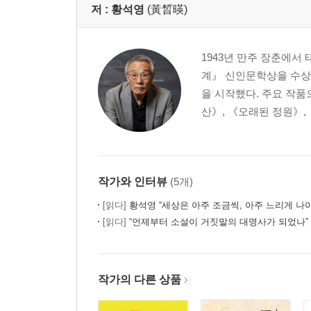
저 :
황석영
(黃晳暎)
1943년 만주 장춘에서
계』 신인문학상을 수상
을 시작했다. 주요 작품
산》, 《오래된 정원》, 
작가와 인터뷰
(5개)
[읽다]
황석영 “세상은 아주 조금씩, 아주 느리게 나
[읽다]
“언제부터 소설이 거짓말의 대명사가 되었나” 
작가의 다른 상품