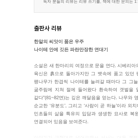
독자 분들의 리뷰는 리뷰 쓰기를, 책에 대한 문의는 1:
출판사 리뷰
한알의 씨앗이 품은 우주
나이테 안에 깃든 파란만장한 연대기
소설은 새 한마리의 여정으로 문을 연다. 시베리아
육신은 흙으로 돌아가지만 그 뱃속에 품고 있던 팽
팽나무가 한겹씩 나이테를 늘려갈 때마다 그 그늘
굶주림에 지쳐 절에 들어왔다 환속하여 갯벌을 일
같다”(81~82면)는 깊은 깨달음을 얻는다. 나무
순교한 ‘유분도’, 그리고 ‘사람이 곧 하늘’이라 
민초들의 삶을 특유의 입담과 생생한 묘사로 복원
연결되어 있음을 보여준다.
이야기가 근현대로 넘어오면서 서사는 더욱 격정