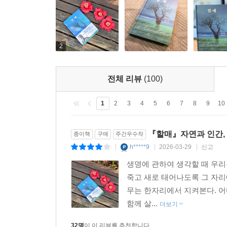
2
전체 리뷰
(100)
1
2
3
4
5
6
7
8
9
10
『할매』자연과 인간, 
종이책
구매
주간우수작
h*****9
2026-03-29
신고
|
|
|
생명에 관하여 생각할 때 우리
죽고 새로 태어나도록 그 자리
무는 한자리에서 지켜본다. 어
함께 살...
더보기
32명
이 이 리뷰를 추천합니다.