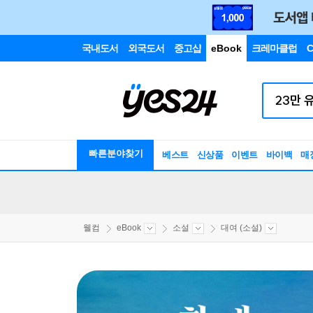
국내도서
외국도서
중고샵
eBook
크레마클럽
C
빠른분야찾기
베스트
신상품
이벤트
바이백
매
웰컴
eBook
소설
대여 (소설)