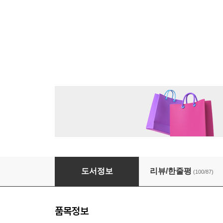
[대여] 할매
도서정보
리뷰/한줄평
(100/87)
품목정보