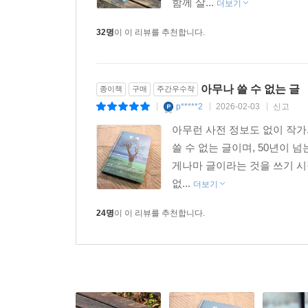
함께 살...
더보기
32명
이 이 리뷰를 추천합니다.
아무나 쓸 수 없는 글
종이책
구매
주간우수작
p*****2
2026-02-03
신고
|
|
|
아무런 사전 정보도 없이 작가의
쓸 수 없는 글이며, 50년이 
게나마 글이라는 것을 쓰기 시
없...
더보기
24명
이 이 리뷰를 추천합니다.