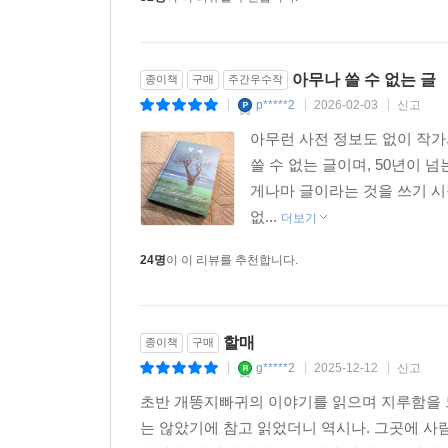
아무나 쓸 수 없는 글
종이책
구매
주간우수작
p*****2
2026-02-03
신고
|
|
|
아무런 사전 정보도 없이 작가의
쓸 수 없는 글이며, 50년이 
게나마 글이라는 것을 쓰기 시
없...
더보기
24명
이 이 리뷰를 추천합니다.
할매
종이책
구매
g*****2
2025-12-12
신고
|
|
|
초반 개똥지빠귀의 이야기를 읽으며 지루함을 느
는 않았기에 참고 읽었더니 역시나. 그곳에 사