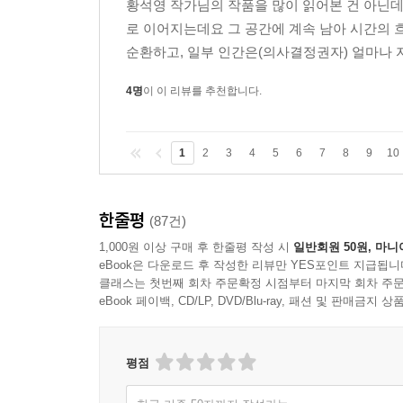
황석영 작가님의 작품을 많이 읽어본 건 아닌데
로 이어지는데요 그 공간에 계속 남아 시간의
순환하고, 일부 인간은(의사결정권자) 얼마나 
4명
이 이 리뷰를 추천합니다.
1
2
3
4
5
6
7
8
9
10
한줄평
(87건)
1,000원 이상 구매 후 한줄평 작성 시
일반회원 50원, 마니
eBook은 다운로드 후 작성한 리뷰만 YES포인트 지급됩니
클래스는 첫번째 회차 주문확정 시점부터 마지막 회차 주문
eBook 페이백, CD/LP, DVD/Blu-ray, 패션 및 판매금
평점