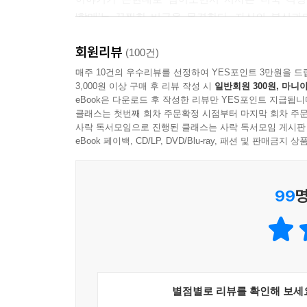
‘할매’는 끔찍한 비극을 목격한다. 자신의 분신
짓무르고 썩어 들어가 끝내 베어진 것이다. 해방
회원리뷰
인해 바닷길은 막혀버린다. 저자는 평생을 갯벌에 
(100건)
참혹한 현장을 서늘할 정도로 정밀하게 묘파한다.
매주 10건의 우수리뷰를 선정하여 YES포인트 3만원을 드
3,000원 이상 구매 후 리뷰 작성 시
일반회원 300원, 마니아
순교자의 후손이자 평생을 민주화운동에 헌신한 ‘
eBook은 다운로드 후 작성한 리뷰만 YES포인트 지급됩니
끌어안는 신부와, 죽음의 땅이라 불리는 갯벌 한
클래스는 첫번째 회차 주문확정 시점부터 마지막 회차 주문
수 없는 생명의 끈질긴 생명력을 증언한다.
사락 독서모임으로 진행된 클래스는 사락 독서모임 게시판
eBook 페이백, CD/LP, DVD/Blu-ray, 패션 및 판매금
문명전환기에 마주한 깊고 뜨거운 위로
다시 한번 확인하는 한국문학의 웅장한 나이테
99
명
『할매』는 방대한 시간대를 다루지만 각 인물들
600여년의 시간 속으로 빨아들인다. 소설은 역
껴안으며 위로한다. 문명전환기에 선 우리에게 민담
씨앗이 얼마나 광대한 이야기를 품고 있는지를 눈
세계로 뻗어나가며 전세계 독자의 마음을 사로잡고 
별점별로 리뷰를 확인해 보세
한국적인 정서 안에 인류 보편의 생명 사상을 담아