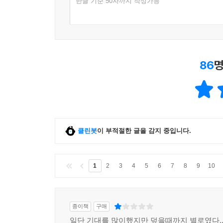
한글 기준 50자까지 작성가능
86
명
클린봇
이 부적절한 글을 감지 중입니다.
1
2
3
4
5
6
7
8
9
10
종이책
구매
일단 기대를 많이했지만 덮을때까지 별로였다...