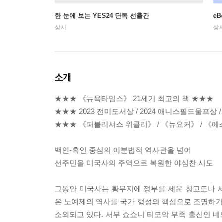
한 눈에 보는 YES24 단독 선출간
e
상시
상
소개
★★★ 《뉴욕타임스》 21세기 최고의 책 ★★★
★★★ 2023 전미도서상 / 2024 애니스필드울프상 
★★★ 《퍼블리셔스 위클리》 / 《뉴요커》 / 《
백인-흑인 중심의 이분법적 역사관을 넘어
선주민을 미국사의 주역으로 복원한 야심찬 시도
그동안 미국사는 황무지에 정부를 세운 청교도나 
은 노예제의 역사를 국가 형성의 핵심으로 조명하
소외되고 있다. 서부 쇼쇼니 티모악 부족 출신인 