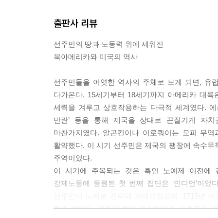
출판사 리뷰
선주민의 땅과 노동력 위에 세워진
북아메리카와 미국의 역사
선주민들을 어엿한 역사의 주체로 보게 되면, 유
다가온다. 15세기부터 18세기까지 아메리카 대
세력을 겨루고 상호작용하는 다극적 세계였다. 에
반란’ 등을 통해 제국을 상대로 끈질기게 자
마찬가지였다. 알곤킨이나 이로쿼이는 모피 무역
활약했다. 이 시기 선주민은 제국의 팽창에 속수무
주역이었다.
이 시기에 주목되는 것은 흑인 노예제 이전에 
강제노동에 동원된 첫 번째 집단은 ‘인디언’이었다
선주민이 노예로 전락해 거래되었으며, 1715년
훨씬 많았다. 요컨대 백인 정착민들이 선주민의 