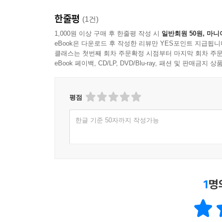
마침내 선주민을 합당한 자리에 올려놓다
한줄평
(1건)
1,000원 이상 구매 후 한줄평 작성 시
일반회원 50원, 마니
이 책은 ‘선주민 출신’ 역사학자가 선주민의 입장
eBook은 다운로드 후 작성한 리뷰만 YES포인트 지급됩니
전유물이었으며, 그 안에서 선주민은 타자의 시선
클래스는 첫번째 회차 주문확정 시점부터 마지막 회차 주문
부족의 일원인 네드 블랙호크 예일대 교수는 이 같은
eBook 페이백, CD/LP, DVD/Blu-ray, 패션 및 판매금
상처를 간직한 선주민 당사자의 목소리와 엄정한 학
선주민을 미국 역사의 주체로 우뚝 세운 이 치열한
평점
부문을 수상하고, 《뉴욕타임스》 21세기 최고의 
제국주의적 팽창 논리 앞에서도 고유의 정체성과
한글 기준 50자까지 작성가능
무자비한 토지 강탈, 강제 이주, 기숙학교를 통한 
미국의 화려한 건국 신화에 가려진 폭력과 선주민
성찰하게 한다. 나아가 독자들에게 오늘날 복잡다단
1
명