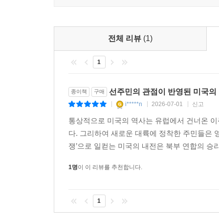
미국내전에서부터 종결 정책까지
국가적 폭력에 맞선 선주민의 끈질긴 저항
전체 리뷰
(1)
선주민을 향한 미국의 식민주의적 팽창과 폭력은 1
1
19세기 내전 시기에 이르러 서부로 쇄도하는 정
시기를 단순히 ‘노예제’ 대 ‘자유’의 이념 대결
은폐된다고 지적한다. 동부에서 남북이 내전을 벌
선주민의 관점이 반영된 미국의
종이책
구매
‘롱워크(Long Walk)’, 다코타 전쟁 등 미 
i*****n
2026-07-01
신고
|
|
|
위한 미국 내부의 전쟁인 동시에, 서부의 선주
통상적으로 미국의 역사는 유럽에서 건너온 이주
전쟁이었다.
다. 그리하여 새로운 대륙에 정착한 주민들은 영
무력 정복이 일단락된 이후인 19세기 후반부터
쟁’으로 일컫는 미국의 내전은 북부 연합의 승
연방정부는 선주민 어린이들을 가족에게서 강제로
했다. 나아가 제2차 세계대전 이후 냉전 시대에는 부족
1명
이 이 리뷰를 추천합니다.
강제 이주 및 입양 프로젝트까지 강행했다. 그러나
대변되는 ‘레드파워’ 운동과 끈질긴 법적 투쟁을 전
1
당사자의 목소리로 복원해낸 500년 미국사