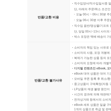
직수입양서/직수입일서중 일
단, 아래의 주문/취소 조건인
오늘 00시 ~ 06시 30분 
반품/교환 비용
오늘 06시 30분 이후 주문
직수입 음반/영상물/기프트 
단, 당일 00시~13시 사이
박스 포장은 택배 배송이 가
소비자의 책임 있는 사유로 
소비자의 사용, 포장 개봉에 
복제가 가능한 상품 등의 포장을 
소비자의 요청에 따라 개별
디지털 컨텐츠인 eBook, 
eBook 대여 상품은 대여 기
모바일 쿠폰 등록 후 취소/환
반품/교환 불가사유
중고상품이 구매확정(자동 
LP상품의 재생 불량 원인이 기
시간의 경과에 의해 재판매가
전자상거래 등에서의 소비자
eBook 세트 상품은 일괄 
1개의 상품으로 취급 및 판매