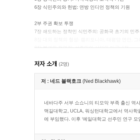
6장 식민주의와 헌법: 연방 인디언 정책의 기원
2부 주권 확보 투쟁
7장 쇄도하는 정착민 식민주의: 공화국 초기의 민
8장 대외 정책의 형성: 캘리포니아, 태평양 연안, 그
9장 붕괴와 전면전: 선주민의 서부와 미국내전
10장 탈취당한 어린이와 조약지: 거류구역 시대의 
저자 소개
11장 20세기의 여명과 선주민의 석양: 선주민 활동
(2명)
12장 종결 정책에서 자결권까지: 냉전과 미국 선주
저 :
네드 블랙호크
(Ned Blackhawk)
감사의 말
옮긴이의 말
네바다주 서부 쇼쇼니의 티모악 부족 출신 역사
주
맥길대학교, UCLA, 워싱턴대학교에서 역사학
찾아보기
에 부임했다. 이후 ‘예일대학교 선주민 연구 모임(Yale G