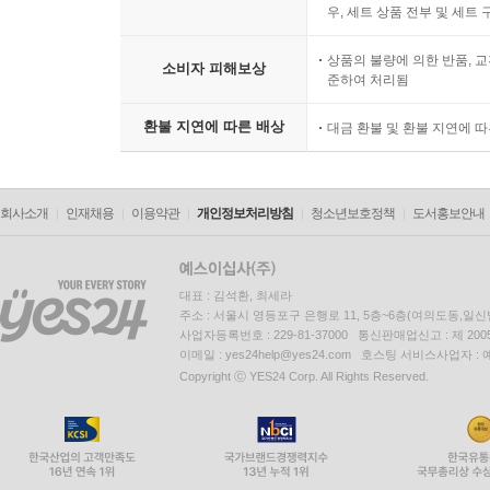
우, 세트 상품 전부 및 세트
상품의 불량에 의한 반품, 교
소비자 피해보상
준하여 처리됨
환불 지연에 따른 배상
대금 환불 및 환불 지연에 
회사소개
인재채용
이용약관
개인정보처리방침
청소년보호정책
도서홍보안내
대표 : 김석환, 최세라
주소 : 서울시 영등포구 은행로 11, 5층~6층(여의도동,일신
사업자등록번호 : 229-81-37000 통신판매업신고 : 제 200
이메일 : yes24help@yes24.com 호스팅 서비스사업자 :
Copyright ⓒ YES24 Corp. All Rights Reserved.