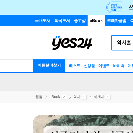
국내도서
외국도서
중고샵
eBook
크레마클럽
C
빠른분야찾기
베스트
신상품
이벤트
바이백
매
웰컴
eBook
역사
세계사