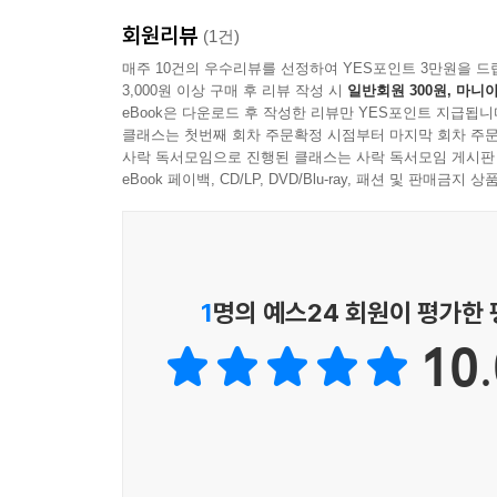
노예제가 확립되는 밑거름이 되었다. 이렇게 이 
회원리뷰
새로운 지평으로 나아간다.
(1건)
매주 10건의 우수리뷰를 선정하여 YES포인트 3만원을 드
3,000원 이상 구매 후 리뷰 작성 시
일반회원 300원, 마니아
선주민 영토를 노리는 정착민들의 끝없는 탐욕
eBook은 다운로드 후 작성한 리뷰만 YES포인트 지급됩니
찬란한 신화로 포장된 미국독립혁명의 이면
클래스는 첫번째 회차 주문확정 시점부터 마지막 회차 주문
사락 독서모임으로 진행된 클래스는 사락 독서모임 게시판
이 책의 서사가 본격적으로 빛을 발하는 부분은 미
eBook 페이백, CD/LP, DVD/Blu-ray, 패션 및 판매금
무시하고 세금을 부과한 것에 저항해 보스턴, 필라
선주민의 존재가 미국독립혁명을 촉발하는 결정적인
항구도시가 아니라 서부 변방이었다. 당시 상당 
선주민의 땅을 소유하려 했다. 그러나 그곳을 
1
명의 예스24 회원이 평가한
네이션들과 자주 부딪치는 상황을 피하고자 했다.
10.
것이 저자의 해석이다.
즉, 독립혁명은 내륙 선주민의 영토를 노리던 백
책임지던 영국 왕실과의 마찰로 이어진 결과였다.
갈등이 고조되었고, 이는 곧 그들을 독립이라는 
표현이 증명하듯, 찬란한 건국 신화의 이면에는 선