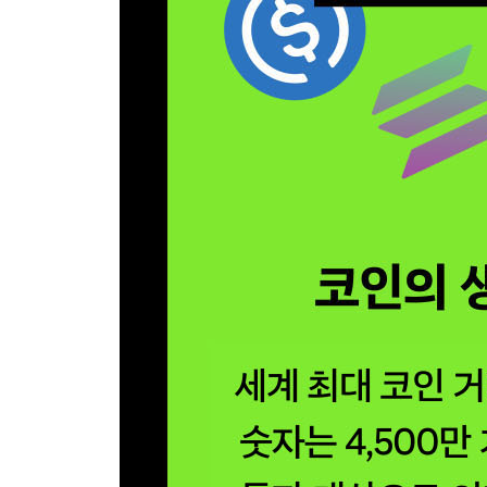
② 리플(XRP)
③ 솔라나(SOLANA)
④ 라이트코인(Litecoin) & 카르다노(Cardano)
⑤ 트론(TRX)
⑥ 밈코인(도지, 시바이누)
22 자산 가치? 가상화폐의 허와 실·140
23 그러니까 비트코인…·145
24 스테이블코인(Stablecoin)· 150
25 안전이 최대 강점, 달러 스테이블코인·154
26 안전하지 않은 스테이블코인?· 157
27 스테이블코인 네트워크(Feat. 블록체인)· 160
28 변동성이 제공하는 수익 기회·164
29 테더에 투자한다고?· 168
30 기축통화, 달러 이야기·171
① 금본위제의 유행과 몰락
② 브레튼우즈 체제
③ 1971년 ‘닉슨 쇼크’