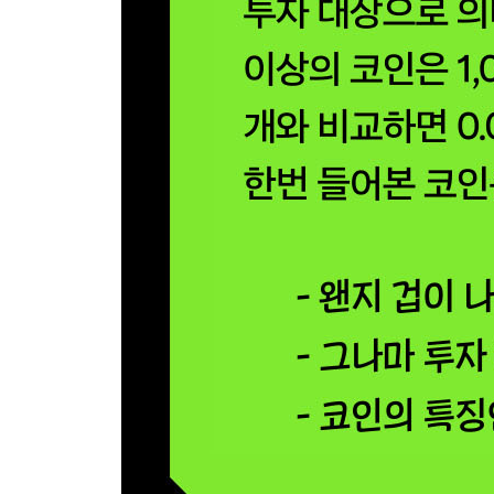
④ 달러 패권 유지에 올인하는 미국
⑤ 독일과 일본을 무릎 꿇린 일방적 합의
⑥ 달러 폭망 시나리오
31 기본 환율 변동성에 더해진 프리미엄 변동성·18
32 김치프리미엄과 역-김치프리미엄을 이해하자·18
① 수요와 공급의 언밸런스 현상
② 투자 과열 또는 투매 현상
③ 암호화폐 거래에 대한 국내 규제
④ 국내 코인 선물 시장의 부재
33 프리미엄 변동성을 활용한 코인 투자·194
34 선물 시장 누가, 왜 만들었나?· 199
35 선물 투자로 기대하는 세 가지 효과·204
① 위험 회피(헤지) 목적
② 레버리지(Leverage) 활용
③ 차익거래(아비트리지) 거래 기회
36 암호화폐 지갑 콜드 월렛 Vs. 핫 월렛·211
37 가상의 투자자 ‘자주’씨와 ‘가끔’씨 이야기·215