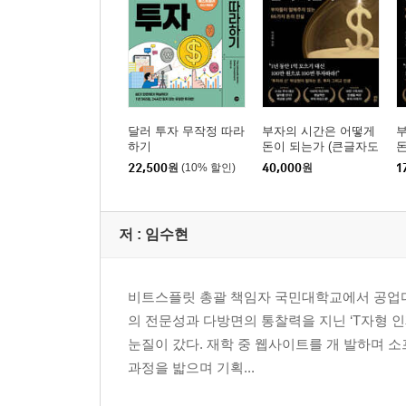
달러 투자 무작정 따라
부자의 시간은 어떻게
하기
돈이 되는가 (큰글자도
서)
22,500
원
(10% 할인)
40,000
원
1
저 :
임수현
비트스플릿 총괄 책임자 국민대학교에서 공업디자
의 전문성과 다방면의 통찰력을 지닌 ‘T자형 
눈질이 갔다. 재학 중 웹사이트를 개 발하며 
과정을 밟으며 기획...