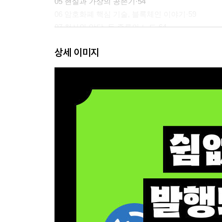
05 현실과 가상의 공존기·54
06 암호화폐 핵심 기술, 블록체인 이야기·59
07 천사와 악당, 두 종류의 노드·64
08 노드의 채굴 메커니즘·67
상세 이미지
09 세상을 뒤바꾼 사건, 믿었던 은행의 몰락·73
10 사토시 나카모토와 비트코인·76
11 블록체인은 신뢰 문제를 어떻게 해결할까?
12 블록체인, 이중 지불 이슈·83
13 비트코인에 최초의 가격을 매기다·87
14 비트코인 날개를 펼치고 훨훨 날다!· 90
15 비트코인 반감기와 채굴 보상, 가격 변화·94
16 비트코인 반감기와 희소성 이슈·99
17 블록체인의 두 길, 온체인과 오프체인·104
18 알트코인 비트코인과 무엇이 어떻게 달라?
19 지분증명(PoS), 알트코인의 합의 알고리즘
20 코인은 증권인가? 상품인가·114
21 대표적인 알트코인들·121
① 이더리움(ETH)