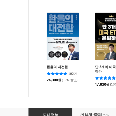
환율의 대전환
단 3개의 미국
하라
192건
24,300
원
(10% 할인)
17,820
원
(10
비트스플릿
도서정보
리뷰/한줄평
(0/2)