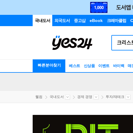
국내도서
외국도서
중고샵
eBook
크레마클럽
C
빠른분야찾기
베스트
신상품
이벤트
바이백
매
웰컴
국내도서
경제 경영
투자/재테크