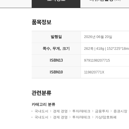
품목정보
발행일
2026년 06월 20일
쪽수, 무게, 크기
262쪽 | 418g | 152*225*18
ISBN13
9791198207715
ISBN10
119820771X
관련분류
카테고리 분류
국내도서
경제 경영
투자/재테크
금융투자
증권시장
국내도서
경제 경영
투자/재테크
가상/암호화폐