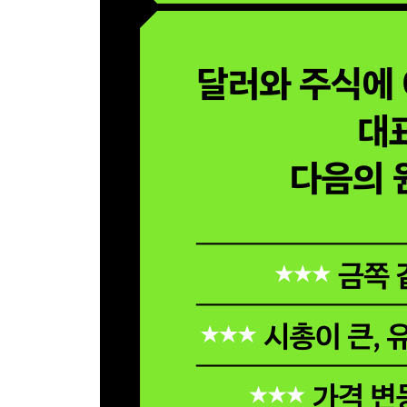
38 비트스플릿을 활용한 세븐스플릿(분할매매) 투자·
39 흔들리는 투자 심리 분할매매로 극복·224
40 프로그램 검증은 끝났다!· 228
41 새로운 투자 가치 발견·232
42 어쩌다 비트코인 투자(Feat. 비트스플릿)· 236
43 보증금을 낸 사업자처럼… 확정 수익 노리기·24
44 월급만 믿으면 바보다·246
45 비트스플릿 100% 활용 가이드·251
46 비트스플릿 사용자가 자주 묻는 질문 FAQ· 254
나가는 글·259