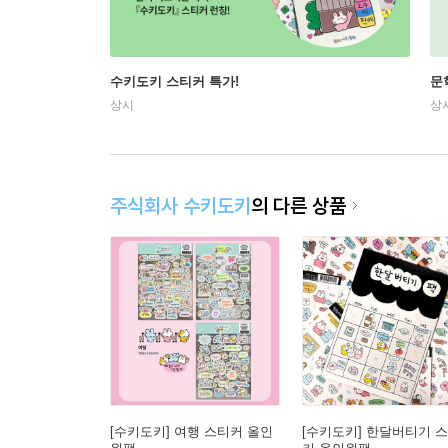
수키도키 스티커 특가!
문
상시
상
주식회사 수키도키
의 다른 상품
[수키도키] 여행 스티커 올인
[수키도키] 한달버티기 