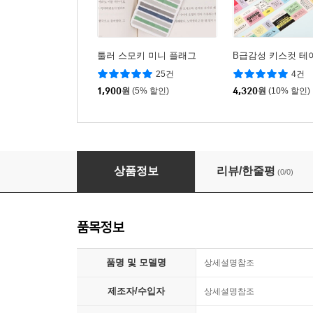
툴러 스모키 미니 플래그
B급감성 키스컷 테이
25건
4건
1,900
원
(5% 할인)
4,320
원
(10% 할인)
[수키도키] 한달버티기 스티커 올인원팩
상품정보
리뷰/한줄평
(0/0)
품목정보
품명 및 모델명
상세설명참조
제조자/수입자
상세설명참조