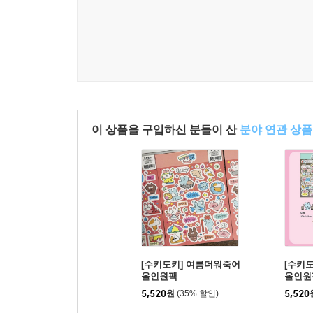
이 상품을 구입하신 분들이 산
분야 연관 상품
[수키도키] 여름더워죽어
[수키도
올인원팩
올인원
5,520
원
(35% 할인)
5,520