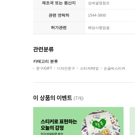
제조국 또는 원산지
상세설명참조
관련 연락처
1544-3800
허가관련
해당사항없음
관련분류
카테고리 분류
문구/GIFT
디자인문구
스티커/테잎
손글씨스티커
이 상품의 이벤트
(7개)