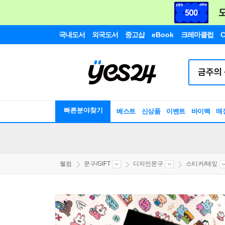
국내도서
외국도서
중고샵
eBook
크레마클럽
C
빠른분야찾기
베스트
신상품
이벤트
바이백
매
웰컴
문구/GIFT
디자인문구
스티커/테잎