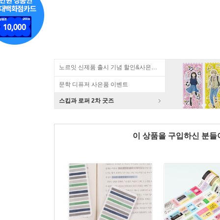
노르잇 신제품 출시 기념 할인&사은품 증정!
문학 디퓨저 사은품 이벤트
스킵과 로퍼 2차 굿즈
이 상품을 구입하신 분