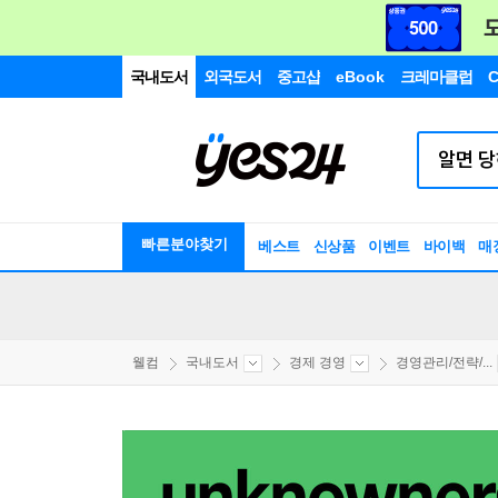
국내도서
외국도서
중고샵
eBook
크레마클럽
C
빠른분야찾기
베스트
신상품
이벤트
바이백
매
웰컴
국내도서
경제 경영
경영관리/전략/...