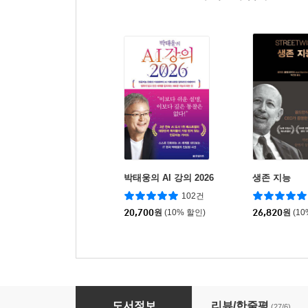
박태웅의 AI 강의 2026
생존 지능
102건
20,700
원
(10% 할인)
26,820
원
(1
언노우너스
도서정보
리뷰/한줄평
(27/6)