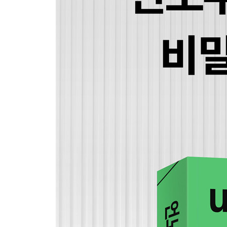
시대의 맨 앞에 서있다는 증거|언노우너와 노우너의
Chapter 6|변화를 수용한다_리드 헤이스팅스 199
불확실성에 기꺼이 뛰어드는 사람|시행과 착오를 
가치|불편함은 혁신의 신호다|언노우너가 노운 
열린다|먼저 움직여서 새로운 질서를 만든다|언노우
Chapter 7|리스크는 감수한다_이건희 233
격차는 어떻게 만들어지는가|조용한 몰입의 세계
집요하게 실행한다|변화는 조용히 시작된다|무엇을 
노운 시스템의 역설|앞으로 나아갈 수 있다는 감각
Part 3|언노우너의 생존 전략_무엇에 집중할 것인
Chapter 8|강점 강화 전략_극단으로 치닫는다 269
무엇에 집중할 것인가|증폭: 약점을 대하는 언노우너
당신의 스토리가 당신을 증명한다