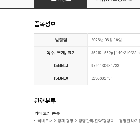
품목정보
발행일
2026년 06월 18일
쪽수, 무게, 크기
352쪽 | 552g | 140*210*23
ISBN13
9791130681733
ISBN10
1130681734
관련분류
카테고리 분류
국내도서
경제 경영
경영관리/전략/경영학
경영관리/기