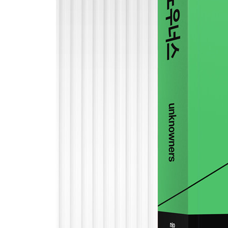
Chapter 9|약점 보완 전략_제어 가능한 변수로 만든
약점을 외면하지 않는다|트레이닝: 약점을 드러내고
리프레이밍: 기질을 재정의하라
Chapter 10|언노우너의 딜레마_먼저 자신이 누구인
확실한 현실과 불확실한 가능성 사이에서|견고한 요새
들여다보느냐의 문제
나가며: ‘두 사람’의 결말 337
감사의 글 343
참고문헌 347