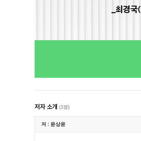
저자 소개
(1명)
저 :
윤상윤