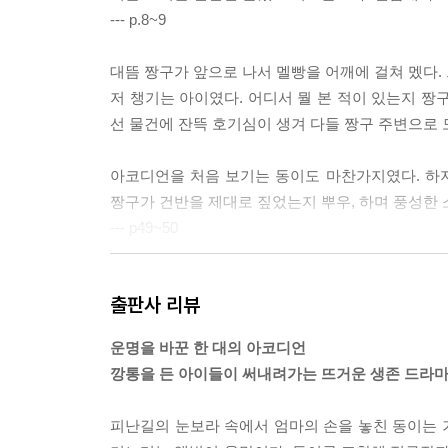
--- p.8~9
대뜸 짱구가 앞으로 나서 멜빵을 어깨에 걸쳐 멨다.
저 챙기는 아이였다. 어디서 뭘 본 적이 있는지 짱
선 물건에 잔뜩 호기심이 생겨 다들 짱구 주변으로
아코디언을 처음 보기는 동이도 마찬가지였다. 하
짱구가 건반을 제대로 짚었는지 뿌우, 하며 풍성한 
--- p49~50
—그만해!
출판사 리뷰
아미의 삽이 동이의 머리를 향해 막 떨어질 참이었
운명을 바꾼 한 대의 아코디언
쏠렸다. 삽을 들고 있던 아미는 양 목사와 연이를 
깡통을 든 아이들이 써내려가는 뜨거운 생존 드라
는 듯 엄한 눈짓을 보냈지만 아미는 삽을 치켜든 채
양 목사를 거역할 수는 없었는지 아미는 거칠게 삽
피난길의 눈보라 속에서 엄마의 손을 놓친 동이는 거