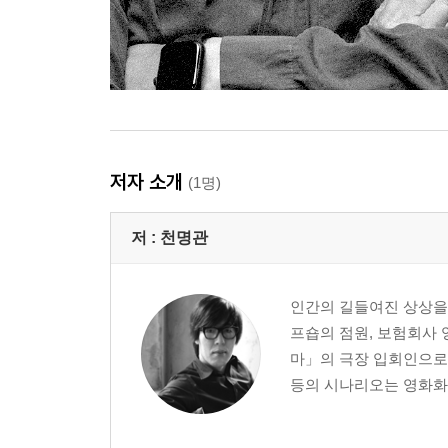
저자 소개
(1명)
저 :
천명관
인간의 길들여진 상상을 
프숍의 점원, 보험회사 
마」의 극장 입회인으로
등의 시나리오는 영화화 