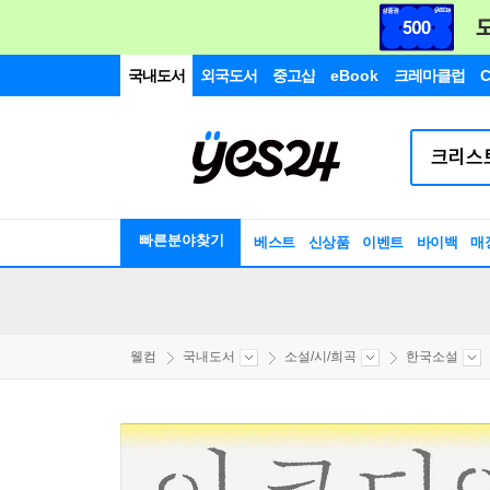
국내도서
외국도서
중고샵
eBook
크레마클럽
C
빠른분야찾기
베스트
신상품
이벤트
바이백
매
웰컴
국내도서
소설/시/희곡
한국소설