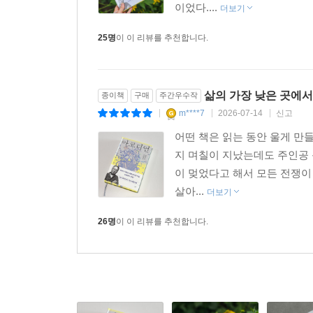
이었다....
더보기
25명
이 이 리뷰를 추천합니다.
삶의 가장 낮은 곳에서
종이책
구매
주간우수작
m****7
2026-07-14
신고
|
|
|
어떤 책은 읽는 동안 울게 만들
지 며칠이 지났는데도 주인공 
이 멎었다고 해서 모든 전쟁이
살아...
더보기
26명
이 이 리뷰를 추천합니다.