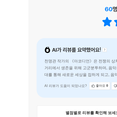
- 김효선 (알라딘 MD)
랄이야, 지랄이!
60
명
벼랑 끝에서 다시 시작되는 노래
끝내 다음 사람에게 건네지는 생의 박자
양재기가 옆으로 빗나가 구석으로 굴러가자, 아미는
후반부로 치달을수록 이야기는 한층 빠르고 거칠게
—근데 넌 도대체 어디서 그런 얘기를 들은 게냐? 
구호가 도심을 뒤덮는 동안 아이들의 위태로운 세계 
불빛 속에 번뜩이는 여섯번째 손가락을 지닌 잔혹
—아코디언이 알려줬어요.
AI가 리뷰를 요약했어요!
견디던 아이들이 이제는 자기 삶의 방향을 스스로 붙
천명관 작가의 《아코디언》은 전쟁의 상처
동이의 대답에 아미는 아코디언과 동이를 번갈아 
이 아슬아슬한 벼랑 끝에서 동이는 자신이 진정으
거리에서 생존을 위해 고군분투하며, 음악은
사물이 아니다. 누군가에게서 빼앗은 악기였던 아코
대를 통해 새로운 세상을 접하게 되고, 
—너도 이제 슬슬 미쳐가는구나. 나처럼.
고유한 노래가 될 수 있다는 증거. 이 결정적인 전
--- p.201~202
AI 리뷰가 도움이 되었나요?
좋아요
0
우리가 『아코디언』의 첫 장을 열어야 하는 이유는
동이는 재빨리 연이를 향해 달려갔다. 전차가 빠르게
끝에서 버티는지를 집요하고도 매혹적으로 그려낸다
전차에 몸을 던지려는 자와 죽음을 막으려는 자의 실
아이들이 잿더미를 딛고 다시 불을 피우는 대목
해 몸을 날렸다. 순간, 동이도 몸을 날려 그녀의 
별점별로 리뷰를 확인해 보세
골목에서 어떤 길을 택할지 숨죽여 지켜보게 된다
필사적으로 연이를 끌어안고 바닥에 엎어져 흙냄새와