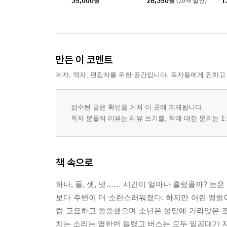
35,000
원
28,350
원
(10% 할인)
1
만든 이 코멘트
저자, 역자, 편집자를 위한 공간입니다. 독자들에게 전하고
접수된 글은 확인을 거쳐 이 곳에 게재됩니다.
독자 분들의 리뷰는 리뷰 쓰기를, 책에 대한 문의는 1:
책 속으로
하나, 둘, 셋, 넷…… 시간이 얼마나 흘렀을까? 
보다 주변이 더 소란스러워졌다. 하지만 어린 앵벌
럼 고요하고 쓸쓸했으며 소년은 물밑에 가라앉은 조
치는 소리는 열한번 들렸고 버스는 모두 일곱대가 