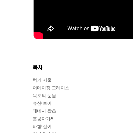
목차
럭키 서울
어메이징 그레이스
목포의 눈물
슈샨 보이
테네시 왈츠
홍콩아가씨
타향 살이