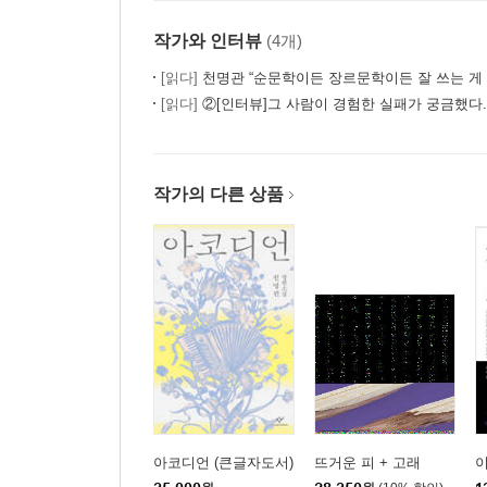
작가와 인터뷰
(4개)
[읽다]
천명관 “순문학이든 장르문학이든 잘 쓰는 게 
[읽다]
②[인터뷰]그 사람이 경험한 실패가 궁금했다. -
작가의 다른 상품
아코디언 (큰글자도서)
뜨거운 피 + 고래