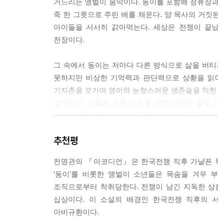
거느리는 앵벌이 움막이다. 동이를 포함해 정류장과
아미가 나가자, 바닥에 엎드려 있던 깜상이 양 목사
죽 한 그릇으로 주린 배를 채운다. 양 목사의 거짓된
섞인 침이 질질 흘러내려 바닥에 떨어졌다. 그는 
아이들을 서서히 갉아먹는다. 세상은 전쟁이 끝
달싹거렸다.
전장이다.
—아, 아버지. 제 손 한번만 잡아주세요.
그 속에서 동이는 저마다 다른 방식으로 삶을 버티는
--- p.87~88
못하지만 비상한 기억력과 판단력으로 상황을 읽어내
기지촌을 오가며 영어와 능청스러운 생존술을 익힌 
미군 클럽에서 우연히 공연을 보고 나온 뒤, 동이
넓어진다. 이들은 모두 상처를 안고 있지만 결코 
연주가 종일 귓가에 맴돌았다. 그리고 세상 모든 일
구하기 위해 몸을 던지고, 굶주림 속에서도 노래하고
어도 이전처럼 달지 않았다. 길거리에서 아코디언을 
추천평
동이의 운명을 흔드는 것은 낡고 붉은 아코디언 한 
눈을 감으면 언제나 그날 밤의 클럽 무대가 펼쳐졌다
노래도 손끝으로 되살려내는 자신의 재능을 발견한다
수의 부드러운 목소리와 서양인들의 환호성, 그리고
천명관의 『아코디언』은 한국전쟁 직후 가냘픈 
연이의 노랫가락이 얹히는 순간 구걸은 한순간 거
--- p.129
‘동이’를 비롯한 앵벌이 소년들은 목숨을 겨우 
한복판에서 아이들의 하루에는 비로소 다른 리듬
조직으로부터 착취당한다. 전쟁이 남긴 지독한 상
존재가 아니라 스스로 자기 삶을 연주할 수 있는 
—어서! 이 성전에서 저 마귀들을 쫓아내!
십상이다. 이 소설의 배경인 한국전쟁 직후의 
아비규환이다.
들끓는 거리 위로 번지는 유행가의 선율