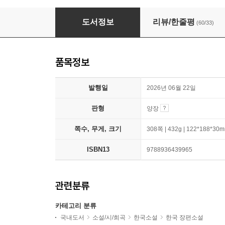
아코디언
도서정보
리뷰/한줄평
(60/33)
품목정보
발행일
2026년 06월 22일
판형
양장
쪽수, 무게, 크기
308쪽 | 432g | 122*188*30
ISBN13
9788936439965
관련분류
카테고리 분류
국내도서
소설/시/희곡
한국소설
한국 장편소설