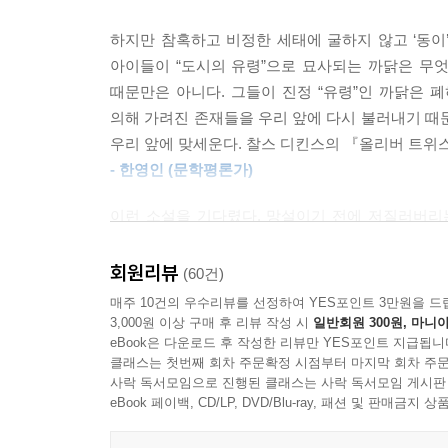
양 목사의 명령에 깜상은 장작을 들고 아이들을 향해
폐허의 시대를 통과하는 존재들의 뜨거운 합주
이 치켜들었을 때였다. 홍이가 야전삽을 집어 들고 
하지만 참혹하고 비정한 세태에 굴하지 않고 ‘동이
를 힘껏 내리쳤다. 퍽! 소리와 함께 비명이 들렸다.
아이들이 “도시의 유령”으로 묘사되는 까닭은 무
소설 속 음악은 단순한 소재를 넘어 그 자체로
때문만은 아니다. 그들이 진정 “유령”인 까닭은
「베사메무쵸」로 굽이치며 이어지는 장 제목들은 
—거짓말! 다 거짓말이야!
의해 가려진 존재들을 우리 앞에 다시 불러내기 때
움막 안을 적시는 찬송가, 미군 클럽의 이국적인 
우리 앞에 맞세운다. 찰스 디킨스의 『올리버 트위
아이들은 노래를 팔고 어른들은 욕망을 사며, 도시는
그는 야전삽을 내려놓고 양 목사 옆에 주저앉아 울
- 한영인 (문학평론가)
듯한 현장감으로 묘파해낸다.
—엄마를 찾아준다고 해놓고 찾아주지도 않았잖아.
이런 소설을 기다렸다. 망설이기 전에 저질러버리
특히 동이가 미키를 따라 미군 클럽의 뒷문으로 들
그리고 나중에 죽어서 천당에 가면 뭘해. 씨발, 여
인간군상들이 상상하는 그 속도로 내달린다. 전쟁과 
화려한 조명 아래 재즈를 연주하는 안의 악사들.
--- p.170
죽은 이의 시체에서 벗겨낸 바지를 입고 “지푸라기
회원리뷰
(60건)
위한 노동일 수밖에 없음을 뼈저리게 깨닫는다. 
매주 10건의 우수리뷰를 선정하여 YES포인트 3만원을 드
노래 때문에 다시 억압의 굴레에 갇히고 만다.
아미의 고백에 연이는 울음을 그치고 아미 쪽을 향
“우는 게 아니라 살아남는 게” 중요하다는 아버지 
3,000원 이상 구매 후 리뷰 작성 시
일반회원 300원, 마니아
eBook은 다운로드 후 작성한 리뷰만 YES포인트 지급됩니
볼 수는 없지만 연이의 다정한 눈길에 아미는 쑥스러
눈 먼 소녀 ‘연이’의 성스러운 목소리와 거리의 악
끝나지 않을 것 같던 억압은 뜻밖의 사건으로 예
클래스는 첫번째 회차 주문확정 시점부터 마지막 회차 주문
를 집어던졌다.
거역하고 서로를 돌아보는 순간, 약하고 악한 존
사락 독서모임으로 진행된 클래스는 사락 독서모임 게시판
숨어들어 난생처음 어른들의 감시 없는 시간을 맛본다
아코디언의 음색이다. 이제 그 음악에 홀린 우리가
eBook 페이백, CD/LP, DVD/Blu-ray, 패션 및 판매금
이들이 가까스로 움켜쥔 위태로운 평화는 그리 
—저 새끼는 왜 쓸데없는 얘길 해서 분란을 만들고 
소설이다.
벗어났다고 믿었던 착취의 올가미가 또다시 아이들