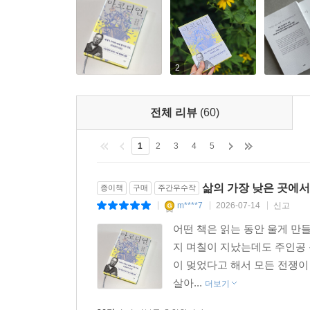
2
전체 리뷰
(60)
1
2
3
4
5
삶의 가장 낮은 곳에서
종이책
구매
주간우수작
m****7
2026-07-14
신고
|
|
|
어떤 책은 읽는 동안 울게 만들
지 며칠이 지났는데도 주인공 
이 멎었다고 해서 모든 전쟁이
살아...
더보기