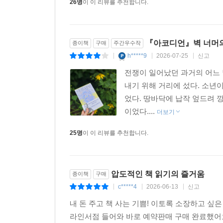
26명
이 이 리뷰를 추천합니다.
『아코디언』벽 너머의
종이책
구매
주간우수작
h*****9
2026-07-25
신고
|
|
|
전쟁이 일어났던 과거의 어느 
내기 위해 거리에 섰다. 소년이
었다. 땅바닥에 납작 엎드려 
이었다....
더보기
25명
이 이 리뷰를 추천합니다.
압도적인 책 읽기의 즐거움
종이책
구매
c*****4
2026-06-13
신고
|
|
|
내 돈 주고 책 사는 기쁨! 이토록 소장하고 싶
라인서점 들어와 바로 예약판매 구매 완료했어요