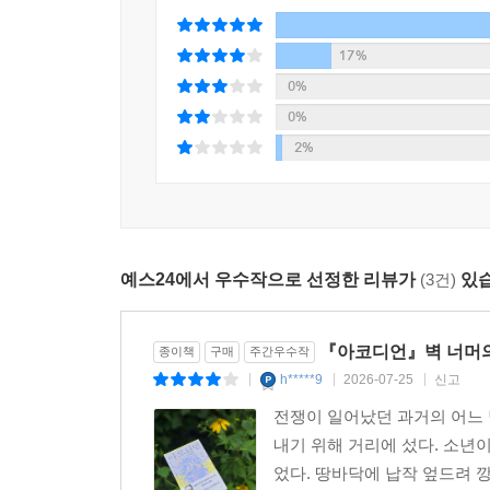
풍경은 때로 가슴 먹먹하게 처절하지만, 그 안에
다. 자식을 잃은 어미의 처절한 슬픔이 동이의 몸에
남긴다.
17%
—누나, 내가 약속할게. 돈이는 반드시 내가 찾아올 
0%
전쟁이 휩쓸고 간 가장 낮은 자리에서 길어 올린 
0%
굉음과 거리의 함성으로 거침없이 번져간다. 접히고
--- p.249~250
2%
삶의 주름 속에서 기어코 뭉클한 리듬을 뽑아낸
문학의 영토에서 왜 대체 불가한지를 증명해 내는
단단한 진실을 상처 입은 아이들의 거친 숨소리에 실
예스24에서 우수작으로 선정한 리뷰가
(3건)
있습
『아코디언』벽 너머의
종이책
구매
주간우수작
h*****9
2026-07-25
신고
|
|
|
전쟁이 일어났던 과거의 어느 
내기 위해 거리에 섰다. 소년이
었다. 땅바닥에 납작 엎드려 