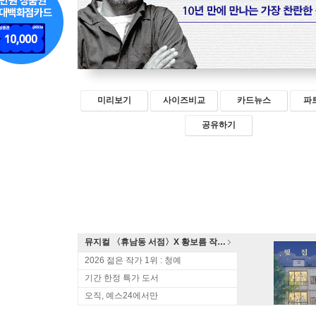
미리보기
사이즈비교
카드뉴스
파
공유하기
뮤지컬 〈휴남동 서점〉X 황보름 작가 북토크
2026 젊은 작가 1위 : 청예
기간 한정 특가 도서
오직, 예스24에서만