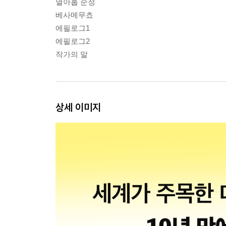
열아홉 순정
베사메무쵸
에필로그1
에필로그2
작가의 말
상세 이미지