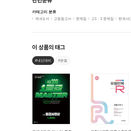
관련분류
카테고리 분류
국내도서
고등참고서
문제집
고1ㆍ2 문제집
한국사(
이 상품의 태그
#내신대비
#분철