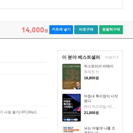
14,000
카트에 넣기
바로구매
원클릭구매
원
이 분야 베스트셀러
더보기
히스토리아 비테이
최재천 저
16,800
원
마침내 특이점이 시작
된다
레이 커즈와일 저/이충호 역/장대익 감수
사용 불가) /PC(Mac)
21,000
원
뇌는 어떻게 나를 조