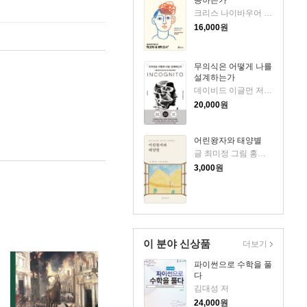
종하는가
크리스 나이바우어 저/김윤종 역
16,000
원
무의식은 어떻게 나를
설계하는가
데이비드 이글먼 저/김승욱 역
20,000
원
어린왕자와 태양별
글 최미정 그림 홍예림 저
3,000
원
이 분야 신상품
더보기
파이썬으로 수학을 풀
다
김대성 저
24,000
원