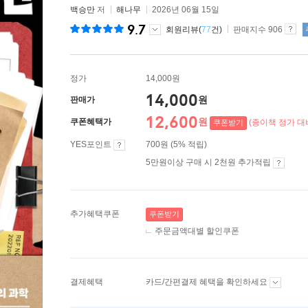
백승만
저
해나무
2026년 06월 15일
9.7
회원리뷰(
77
건)
판매지수 906
정가
14,000원
14,000
원
판매가
12,600
원
쿠폰혜택가
(종이책 정가 대비
쿠폰받기
YES포인트
700원 (5% 적립)
5만원이상 구매 시 2천원 추가적립
추가혜택쿠폰
쿠폰받기
주문금액대별 할인쿠폰
결제혜택
카드/간편결제 혜택을 확인하세요