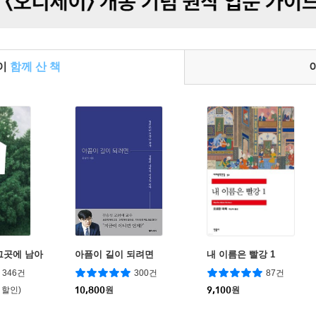
들이
함께 산 책
그곳에 남아
아픔이 길이 되려면
내 이름은 빨강 1
346건
300건
87건
 할인)
10,800
원
9,100
원