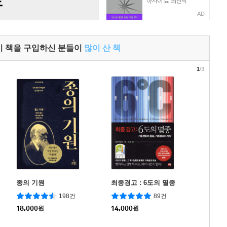
AD
이 책을 구입하신 분들이
많이 산 책
1
/3
종의 기원
최종경고 : 6도의 멸종
198건
89건
18,000
원
14,000
원