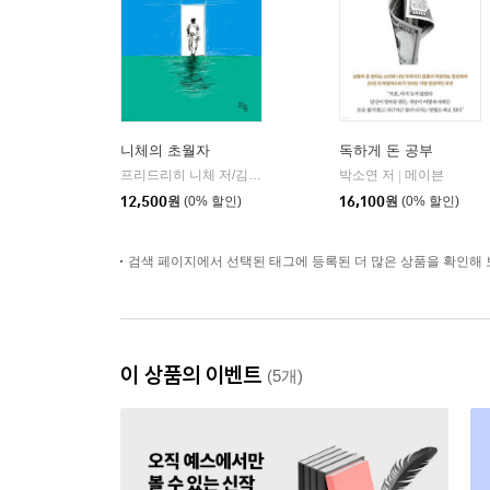
니체의 초월자
독하게 돈 공부
프리드리히 니체 저/김철 편역
히읏
박소연 저
메이븐
|
|
12,500
원
(0% 할인)
16,100
원
(0% 할인)
검색 페이지에서 선택된 태그에 등록된 더 많은 상품을 확인해 
이 상품의 이벤트
(5개)