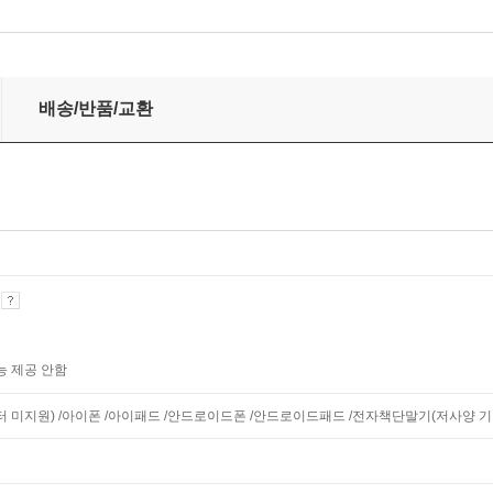
배송/반품/교환
기
능 제공 안함
니터 미지원) /아이폰 /아이패드 /안드로이드폰 /안드로이드패드 /전자책단말기(저사양 기기 