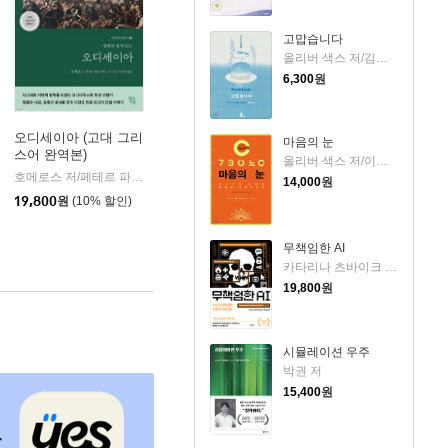
고맙습니다
올리버 색스 저/김명남 역
6,300
원
오디세이아 (고대 그리
마음의 눈
스어 완역본)
k)
올리버 색스 저/이민아 역
호메로스 저/페테르 파울 루벤스 그림/박문재 역
현대지성
|
14,000
원
19,800
원
(10% 할인)
무책임한 AI
카타리나 츠바이크 저/유영미 역
19,800
원
시뮬레이션 우주
박권 저
15,400
원