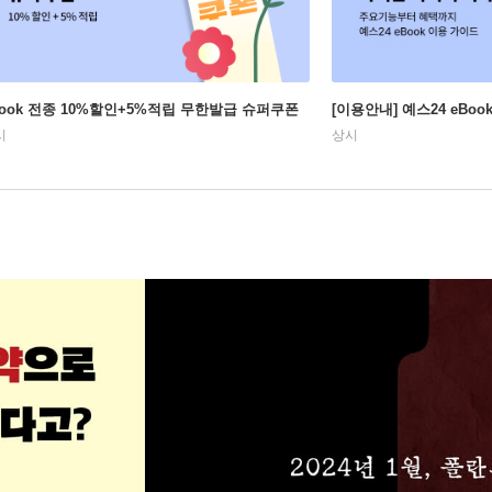
Book 전종 10%할인+5%적립 무한발급 슈퍼쿠폰
[이용안내] 예스24 eBo
시
상시