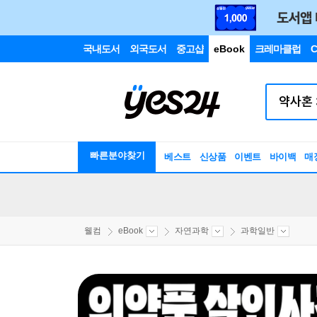
국내도서
외국도서
중고샵
eBook
크레마클럽
C
빠른분야찾기
베스트
신상품
이벤트
바이백
매
웰컴
eBook
자연과학
과학일반