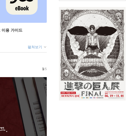
ok 이용 가이드
펼쳐보기
1
/5