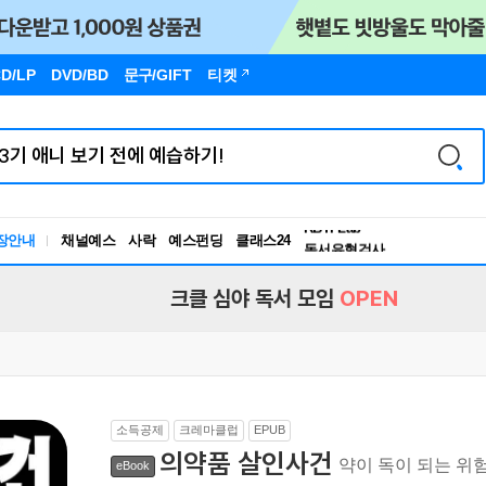
D/LP
DVD/BD
문구
/GIFT
티켓
장안내
채널예스
사락
예스펀딩
클래스24
독서유형검사
RBTI Lab
독서유형검사
크클 심야 독서 모임
OPEN
소득공제
크레마클럽
EPUB
의약품 살인사건
약이 독이 되는 위
eBook