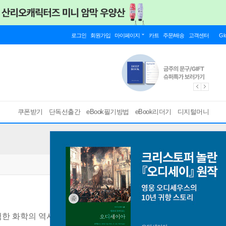
로그인
회원가입
마이페이지
카트
주문/배송
고객센터
Gl
쿠폰받기
단독선출간
eBook필기방법
eBook리더기
디지털머니
험한 화학의 역사
[ EPUB ]