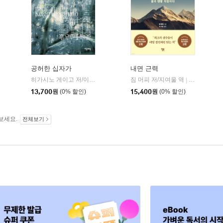
공허한 십자가
내면 근력
히가시노 게이고 저/이선희 역
자음과모음
짐 머피 저/지여울 역
윌북(willboo
|
|
13,700
원
(0% 할인)
15,400
원
(0% 할인)
보세요.
전체보기