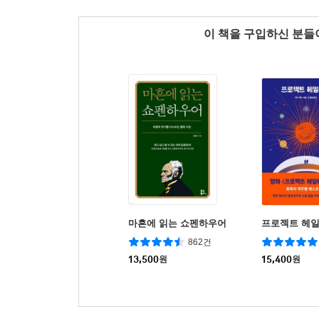
이 책을 구입하신 분
마흔에 읽는 쇼펜하우어
프로젝트 헤
862건
13,500
원
15,400
원