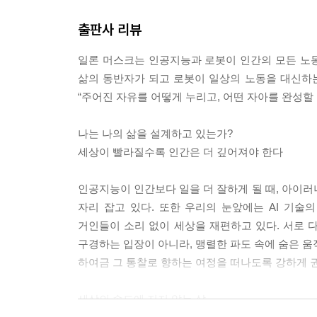
사람들은 묻습니다. “얼마가 있어야 부자입니까?”
출판사 리뷰
통장 숫자만으로 부자를 정의한다면 돈은 많지만 병
--- p.185, 〈13장. 부자의 재정의〉 중에서
일론 머스크는 인공지능과 로봇이 인간의 모든 노동
삶의 동반자가 되고 로봇이 일상의 노동을 대신하는 
제가 지난 6년이란 시간 동안 낯선 강원도 땅에 뿌
“주어진 자유를 어떻게 누리고, 어떤 자아를 완성할 
을 이제 소개하려 합니다. ‘잘사는 방법’이 아니라 ‘
니다. 저의 생생한 삶에서 터득한 인생 철학입니다.
나는 나의 삶을 설계하고 있는가?
--- p.222, 〈15장. 5자주의〉 중에서
세상이 빨라질수록 인간은 더 깊어져야 한다
이제 AI는 우리 곁에 머무는 선택지가 아닙니다. 
인공지능이 인간보다 일을 더 잘하게 될 때, 아이러
자체입니다. 인공지능이라는 거대한 지능의 파도가 밀
자리 잡고 있다. 또한 우리의 눈앞에는 AI 기
능을 우리의 구체적인 현실과 어떻게 조화시킬 것인가
거인들이 소리 없이 세상을 재편하고 있다. 서로 
--- p.280, 〈18장. 보이지 않는 문명의 뿌리〉 중에
구경하는 입장이 아니라, 맹렬한 파도 속에 숨은 움
하여금 그 통찰로 향하는 여정을 떠나도록 강하게 
세상의 속도에 지지 않는 삶