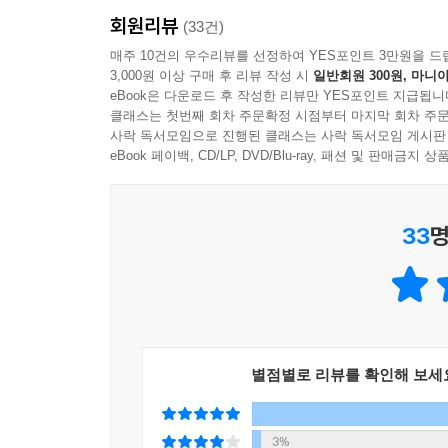
회원리뷰
책은 네 개의 흐름으로 구성되어 있다. 첫 번째는 
(33건)
없기 때문이다. 두 번째는 ‘돈’이다. 화폐의 구
매주 10건의 우수리뷰를 선정하여 YES포인트 3만원을 드
3,000원 이상 구매 후 리뷰 작성 시
일반회원 300원, 마니아
있기 때문이다. 세 번째는 ‘인간’이다. 강원도의 
eBook은 다운로드 후 작성한 리뷰만 YES포인트 지급됩니
(五自主義)와 셀프 리치(Self-Rich)라는 인간형
클래스는 첫번째 회차 주문확정 시점부터 마지막 회차 주문
전환점에 대해, 그리고 앞으로 인류가 어떤 방향으
사락 독서모임으로 진행된 클래스는 사락 독서모임 게시판
지은이는 기술을 인간을 밀어내는 침입자가 아니라, 고
eBook 페이백, CD/LP, DVD/Blu-ray, 패션 및 판매금
강력한 도구이자 파트너로서 바라볼 것을 제안한다
부의 이동을 파악해 그 물결에 제대로 올라타는 서퍼와
33
명
가다듬음으로써 기술을 부리며 인간의 품격을 유지하
‘공돌이’의 눈으로 바라본 세상
이 책의 차별점은 저자의 독특한 이력에서 나온다
여전히 ‘선택적 현역’으로 미래를 설계하고 있다.
별점별로 리뷰를 확인해 보세
경쟁력은 정보가 아니라 의미에 있다고, 효율이 아
위로에 그치지 않고 반도체와 현장의 데이터로 검
이미지를 통해 어려운 기술 담론을 부드러운 삶의 이
3%