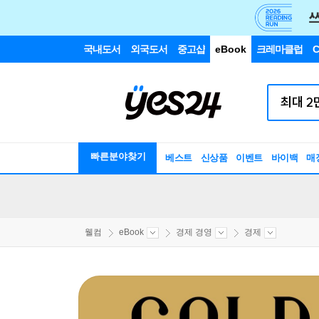
국내도서
외국도서
중고샵
eBook
크레마클럽
C
빠른분야찾기
베스트
신상품
이벤트
바이백
매
웰컴
eBook
경제 경영
경제