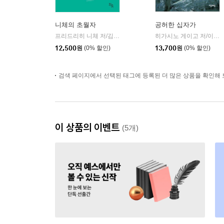
니체의 초월자
공허한 십자가
프리드리히 니체 저/김철 편역
히읏
히가시노 게이고 저/이선희 역
|
12,500
원
(0% 할인)
13,700
원
(0% 할인)
검색 페이지에서 선택된 태그에 등록된 더 많은 상품을 확인해 
이 상품의 이벤트
(5개)