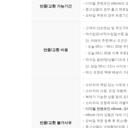
디지털 콘텐츠인 eBook의 
반품/교환 가능기간
중고상품의 경우 출고 완료일
모바일 쿠폰의 경우 유효기간(
고객의 단순변심 및 착오구
직수입양서/직수입일서중 일
단, 아래의 주문/취소 조건인
오늘 00시 ~ 06시 30분 
반품/교환 비용
오늘 06시 30분 이후 주문
직수입 음반/영상물/기프트 
단, 당일 00시~13시 사이
박스 포장은 택배 배송이 가
소비자의 책임 있는 사유로 
소비자의 사용, 포장 개봉에 
복제가 가능한 상품 등의 포장을 
소비자의 요청에 따라 개별
디지털 컨텐츠인 eBook, 
eBook 대여 상품은 대여 기
모바일 쿠폰 등록 후 취소/환
반품/교환 불가사유
중고상품이 구매확정(자동 