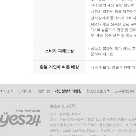
LP상품의 재생 불량 원인이 기
시간의 경과에 의해 재판매가
전자상거래 등에서의 소비자
eBook 세트 상품은 일괄 
1개의 상품으로 취급 및 판매
우, 세트 상품 전부 및 세트
상품의 불량에 의한 반품, 교
소비자 피해보상
준하여 처리됨
환불 지연에 따른 배상
대금 환불 및 환불 지연에 
회사소개
인재채용
이용약관
개인정보처리방침
청소년보호정책
도서홍보안내
대표 : 김석환, 최세라
주소 : 서울시 영등포구 은행로 11, 5층~6층(여의도동,일신
사업자등록번호 : 229-81-37000 통신판매업신고 : 제 200
이메일 : yes24help@yes24.com 호스팅 서비스사업자 :