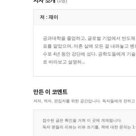
저자 소개
10. 코인 대항해 시대
(1명)
11. 블록체인 기술
12. 핀테크와 금융 공학
저 :
재이
Part 3 셀프 리치와 5자주의
공과대학을 졸업하고, 글로벌 기업에서 반도체 
13. 부자의 재정의
표를 맡았으며, 마흔 살에 모든 걸 내려놓고 벤
14. 셀프 리치와 골드 휴먼
수로 4년 동안 강단에 섰다. 공학도들에게 기
15. 5자주의
로 바라보고 설명하...
16. 부의 패러다임 설계도
Part 4 문명의 전환과 시대정신
17. 두 개의 열쇠
만든 이 코멘트
18. 보이지 않는 문명의 뿌리
저자, 역자, 편집자를 위한 공간입니다. 독자들에게 전하고
19. 미래를 보는 눈
20. 신인류의 운명
접수된 글은 확인을 거쳐 이 곳에 게재됩니다.
부록
독자 분들의 리뷰는 리뷰 쓰기를, 책에 대한 문의는 1:
에필로그