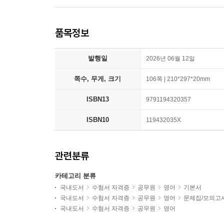
품목정보
발행일
2026년 06월 12일
쪽수, 무게, 크기
106쪽 | 210*297*20mm
ISBN13
9791194320357
ISBN10
119432035X
관련분류
카테고리 분류
국내도서
수험서 자격증
공무원
영어
기본서
국내도서
수험서 자격증
공무원
영어
문제집/모의고
국내도서
수험서 자격증
공무원
영어