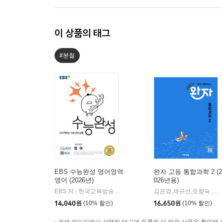
이 상품의 태그
#분철
EBS 수능완성 영어영역
완자 고등 통합과학 2 (2
영어 (2026년)
026년용)
EBS 저
한국교육방송공사
김은경,채규선,조향숙 등저
|
14,040
원
(10% 할인)
16,650
원
(10% 할인)