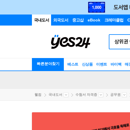
국내도서
외국도서
중고샵
eBook
크레마클럽
C
빠른분야찾기
베스트
신상품
이벤트
바이백
매
웰컴
국내도서
수험서 자격증
공무원