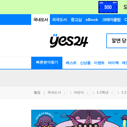
국내도서
외국도서
중고샵
eBook
크레마클럽
C
빠른분야찾기
베스트
신상품
이벤트
바이백
매
웰컴
국내도서
어린이
1-2학년
1-