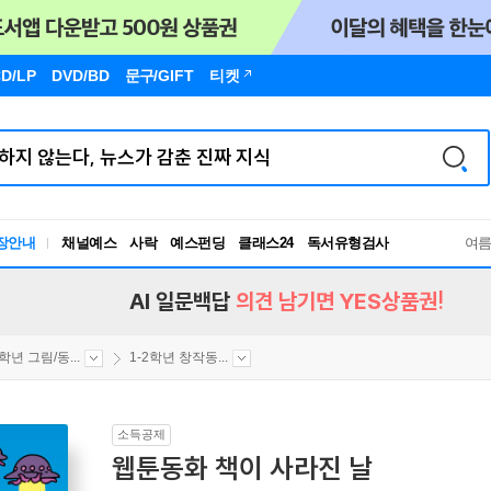
D/LP
DVD/BD
문구
/GIFT
티켓
독서유형검사
장안내
채널예스
사락
예스펀딩
클래스24
여
RBTI Lab
독서유형검사
AI 일문백답
의견 남기면 YES상품권!
2학년 그림/동...
1-2학년 창작동...
소득공제
웹툰동화 책이 사라진 날