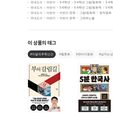
국내도서
어린이
3-4학년
3-4학년 그림/동화책
3-4
국내도서
어린이
5-6학년
5-6학년 그림/동화책
5-6
국내도서
어린이
어린이 문학
그림/동화책
창작동화
국내도서
어린이
어린이 문학
그래픽노블
이 상품의 태그
#이달의주목신간
#웹툰화
#판타지동화
#넘치는