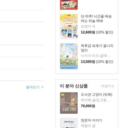
단 하루! 시간을 배송
하는 하늘 택배
김경미 저
12,600
원
(10% 할인)
독후감 숙제가 끝나지
않아
누카가 미오 글/토티 그림/김지영 역
13,500
원
(10% 할인)
이 분야 신상품
더보기
펼쳐보기
도서관 고양이 (빅북)
최지혜 글/김고둥 그림
70,000
원
정문자 이야기
박멀미 글