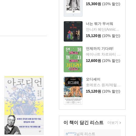
15,300
원
(10% 할인)
너는 뭐가 무서워
안니카 헤딘(Annica Hedin) 글/한나 클린타게 (Hanna Klinthage) 그림
15,120
원
(10% 할인)
언제까지 기다려!
에이나트 차르파티 글그림/정재원 역
12,600
원
(10% 할인)
오디세이
호메로스 원저/제럴딘 매코크런 글/김재용 역/장시은 감수
15,120
원
(10% 할인)
이 책이 담긴
리스트
더보기
n****1
님의 리스트