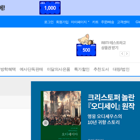
로그인
회원가입
마이페이지
카트
주문/배송
고객센터
Gl
름방학혜택
예사단독판매
이달의사은품
특가할인
추천도서
대량/법인