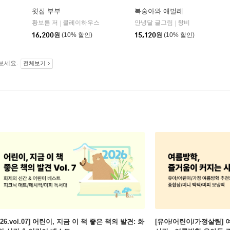
윗집 부부
복숭아와 애벌레
빅피시
황보름 저
클레이하우스
안녕달 글그림
창비
|
|
|
16,200
원
(10% 할인)
15,120
원
(10% 할인)
보세요.
전체보기
026.vol.07] 어린이, 지금 이 책 좋은 책의 발견: 화
[유아/어린이/가정살림] 