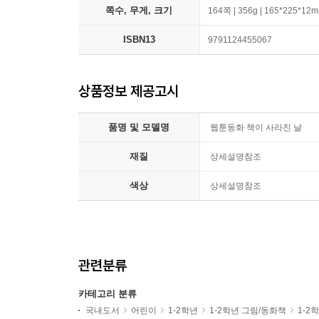
쪽수, 무게, 크기
164쪽 | 356g | 165*225*12
ISBN13
9791124455067
상품정보 제공고시
품명 및 모델명
웹툰동화 책이 사라진 날
재질
상세설명참조
색상
상세설명참조
관련분류
카테고리 분류
국내도서
어린이
1-2학년
1-2학년 그림/동화책
1-2