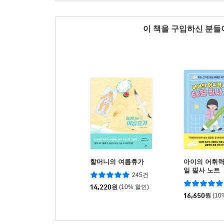
이 책을 구입하신 분
할머니의 여름휴가
아이의 어휘력
일 필사 노트
245건
14,220
원
(10% 할인)
16,650
원
(10