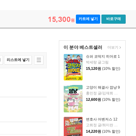
15,300
카트에 넣기
바로구매
원
이 분야 베스트셀러
더보기
슈퍼 코딱지 히어로 1
매
리스트에 넣기
박세랑 글그림
15,120
원
(10% 할인)
고양이 해결사 깜냥 9
홍민정 글/김재희 그림
12,600
원
(10% 할인)
변호사 어벤저스 12
고희정 글/최미란 그림/신주영 감수
14,220
원
(10% 할인)