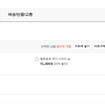
배송/반품/교환
카트에 넣기
바로구
선택한 상품
총
0
개 /
0
원
웹툰동화 책이 사라진 날
15,300
원
(10% 할인)