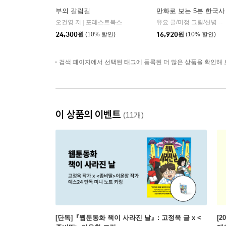
부의 갈림길
만화로 보는 5분 한국사
오건영 저
포레스트북스
유요 글/미정 그림/신병주 감수
|
24,300
원
(10% 할인)
16,920
원
(10% 할인)
검색 페이지에서 선택된 태그에 등록된 더 많은 상품을 확인해 
이 상품의 이벤트
(11개)
[단독]『웹툰동화 책이 사라진 날』: 고정욱 글 x <
[2