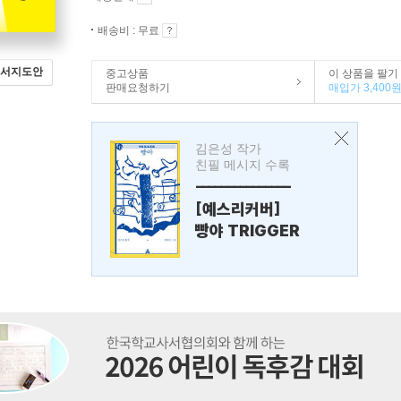
배송비 : 무료
서지도안
중고상품
이 상품을 팔기
판매요청하기
매입가 3,400
김은성 작가
친필 메시지 수록
---------------
[예스리커버]
빵야 TRIGGER