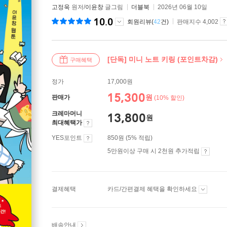
고정욱
원저/
이윤창
글그림
더블북
2026년 06월 10일
10.0
회원리뷰(
42
건)
판매지수 4,002
[단독] 미니 노트 키링 (포인트차감)
구매혜택
정가
17,000원
15,300
원
판매가
(10% 할인)
크레마머니
13,800
원
최대혜택가
YES포인트
850원 (5% 적립)
5만원이상 구매 시 2천원 추가적립
결제혜택
카드/간편결제 혜택을 확인하세요
배송안내