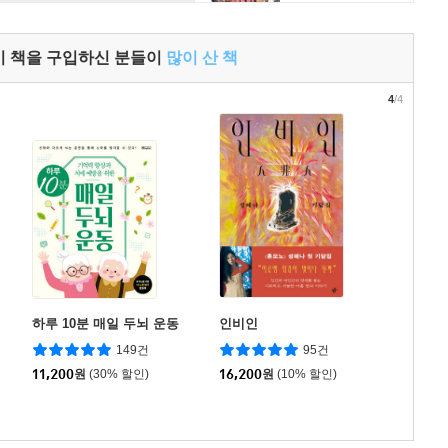
이 책을 구입하신 분들이
많이 산 책
4
/4
하루 10분 매일 두뇌 운동
인비인
149건
95건
11,200
원
(30% 할인)
16,200
원
(10% 할인)