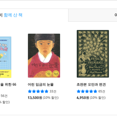
들이
함께 산 책
을 위한 66
어린 임금의 눈물
초판본 오만과 편견
33건
65건
56건
13,500
원
(10% 할인)
4,950
원
(10% 할인)
% 할인)