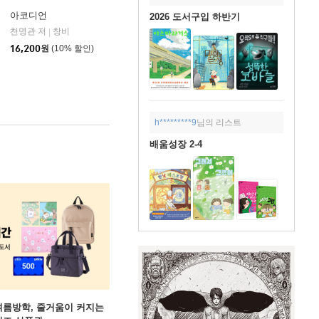
아코디언
2026 도서구입 하반기
천명관 저
창비
|
16,200
원
(10% 할인)
h*********9
님의 리스트
배움성장 2-4
여름방학, 줄거움이 커지는