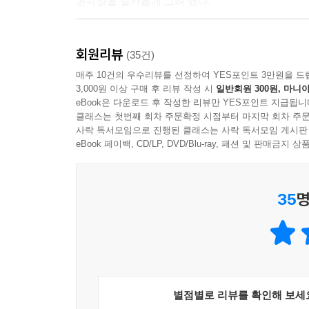
공격성을 날카롭게 그려 냈다.
돌고 있었다.
약을 했구나. 그녀는 생각했다.
정보라 「탈출기」
내 약인데. 저 새끼가 먹었어.
회원리뷰
부조리한 사회의 덫에 걸린 어느 피해자의 비망록
(35건)
분노가 치솟았다. 그녀는 계단실이 쩌렁쩌렁 울리도
매주 10건의 우수리뷰를 선정하여 YES포인트 3만원을 드
“야!”
3,000원 이상 구매 후 리뷰 작성 시
일반회원 300원, 마니아
성폭력과 강제 마약 투약의 덫에 걸린 전직 무술 
층계참에 엎드린 사람이 고개를 들고 그녀를 보았다.
eBook은 다운로드 후 작성한 리뷰만 YES포인트 지급됩니
건물로 향한다. 그곳에서 물건을 찾다 정신을 잃은
거꾸로 뒤집힌 핏발 선 두 눈이 그녀를 빤히 바라보
클래스는 첫번째 회차 주문확정 시점부터 마지막 회차 주문
발견되면서 살인 혐의를 받는 피의자로 둔갑한 것이
사락 독서모임으로 진행된 클래스는 사락 독서모임 게시판
--- p.75, 「탈출기」 중에서
eBook 페이백, CD/LP, DVD/Blu-ray, 패션 및 판매금
가해자가 남긴 불법 촬영 동영상이 도리어 ‘합의의 
- 다벗고빌면용서해줄지도모르지
간절한 마음으로 기억을 더듬으며 진술을 이어 가
그녀는 다시 메시지 내용을 캡처하고 신고했다. 모
35
명
능을 막았다. 계정을 잠갔다. 아예 계정을 탈퇴할까 
「탈출기」는 피해자가 오히려 피의자가 되어 버
자신이 아무 잘못도 하지 않았는데 왜 도망쳐야 하는지
못하고 무력하기만 한 여성의 사각지대를 매섭게 
그녀는 훈련을 마치고 귀가하던 길에 공격당했다. 그
끝까지 놓치지 않는다.
과 전화번호까지 알아내어 영상에서 캡처한 이미지
--- pp.81-82, 「탈출기」 중에서
허진희 「피터와 모」
별점별로 리뷰를 확인해 보세
지독한 소외와 어둠이 빚어 낸 관계의 파멸극