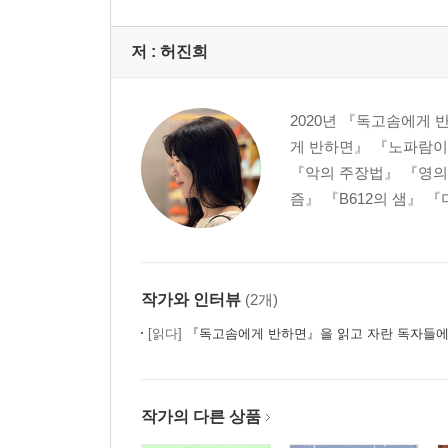
저 :
허진희
2020년 『독고솜에게
게 반하면』 『노파람이
『악의 주장법』 『영의
즘』 『B612의 샘』 
작가와 인터뷰
(2개)
[읽다]
『독고솜에게 반하면』을 읽고 자란 독자들에게 건네는 색다른 사
작가의 다른 상품