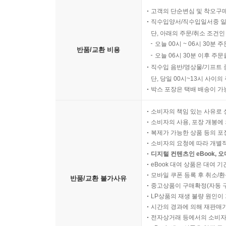
고객의 단순변심 및 착오구
직수입양서/직수입일서중 일
단, 아래의 주문/취소 조건인
오늘 00시 ~ 06시 30분 
반품/교환 비용
오늘 06시 30분 이후 주문
직수입 음반/영상물/기프트 
단, 당일 00시~13시 사이
박스 포장은 택배 배송이 가
소비자의 책임 있는 사유로 
소비자의 사용, 포장 개봉에 
복제가 가능한 상품 등의 포장을 
소비자의 요청에 따라 개별
디지털 컨텐츠인 eBook, 
eBook 대여 상품은 대여 기
모바일 쿠폰 등록 후 취소/환
반품/교환 불가사유
중고상품이 구매확정(자동 
LP상품의 재생 불량 원인이 기
시간의 경과에 의해 재판매가
전자상거래 등에서의 소비자