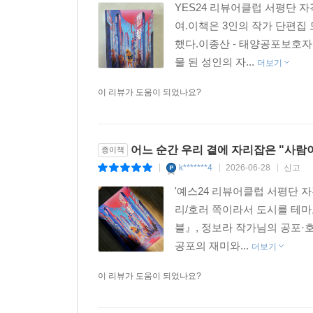
YES24 리뷰어클럽 서평단 
여.이책은 3인의 작가 단편집
했다.이종산 - 태양공포보호자
물 된 성인의 자...
더보기
이 리뷰가 도움이 되었나요?
어느 순간 우리 곁에 자리잡은 "사람
종이책
k*******4
2026-06-28
신고
|
|
|
'예스24 리뷰어클럽 서평단 
리/호러 쪽이라서 도시를 테마
블』, 정보라 작가님의 공포·
공포의 재미와...
더보기
이 리뷰가 도움이 되었나요?