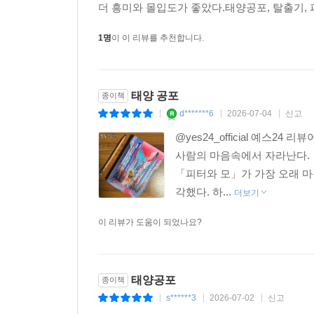
더 흥미와 몰입도가 좋았다.태양공포, 탈출기, 
1명
이 이 리뷰를 추천합니다.
태양 공포
종이책
d*******6
2026-07-04
신고
|
|
|
@yes24_official 예스
사람의 마음속에서 자라난다.
「피터와 모」가 가장 오래 마
각했다. 하...
더보기
이 리뷰가 도움이 되었나요?
태양공포
종이책
s******3
2026-07-02
신고
|
|
|