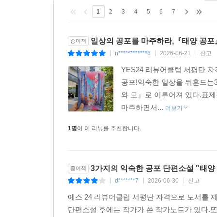
따끔한 엄마의 매. 그 매가 남긴 흔적은 내게 사랑의
1
2
3
4
5
6
7
은 피부의 단단하지 않은 장벽에 새겨진 간지러움 같
“그 방에 도대체…….”
일상의 공포를 마주하라,『태양 공포
종이책
엄마는 더 이상 나를 때릴 힘이 없었다. 하지만 아직
n************6
2026-06-21
신고
|
|
|
고, 나를 사랑하지 않을 수 있고, 무엇보다 보란 듯이
YES24 리뷰어클럽 서평단
그렇게 내 인생에서 사라질 수 있다.
공포!익숙한 일상을 뒤흔드는3
“……볼 게 뭐가 있냐고.”
와 모』로 이루어져 있다.표제
마주하면서...
더보기
--- p.132,「피터와 모」중에서
1명
이 이 리뷰를 추천합니다.
3가지의 익숙한 공포 단편소설 "태양
종이책
d*******7
2026-06-30
신고
|
|
|
예스 24 리뷰어클럽 서평단 자격으로 도서를 
단편소설 후에는 작가가 쓴 작가노트가 있다.