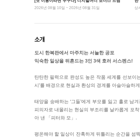
[첫 이용이라면 누구나] 디지털머니 보너스 드림
한
2026년 08월 10일 ~ 2026년 08월 31일
상
소개
도시 한복판에서 마주치는 서늘한 공포
익숙한 일상을 뒤흔드는 3인 3색 호러 서스펜스!
탄탄한 필력으로 완성도 높은 작품 세계를 선보이는 
시’를 배경으로 현실과 환상의 경계를 아슬아슬하게
태양을 숭배하는 ‘그들’에게 부모를 잃고 홀로 남겨
피의자로 내몰리는 현실의 부조리를 날카롭게 포착
아 낸 「피터와 모」.
평온해야 할 일상이 잔혹하게 뒤틀리는 순간을 섬뜩