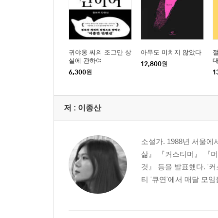
귀야옹 씨의 조그만 상
아무도 미치지 않았다
절
실에 관하여
12,800
원
6,300
원
1
저 :
이종산
소설가. 1988년 서울
삶』 『커스터머』 『머
것』 등을 발표했다. '
티 '큐연'에서 매달 모임