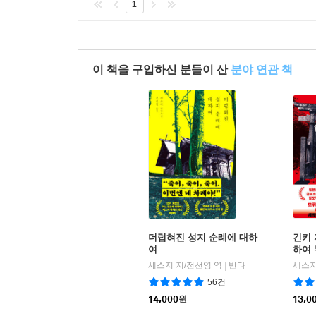
1
이 책을 구입하신 분들이 산
분야 연관 책
더럽혀진 성지 순례에 대하
긴키 
여
하여 
세스지 저/전선영 역
반타
세스지
|
56건
14,000
원
13,0