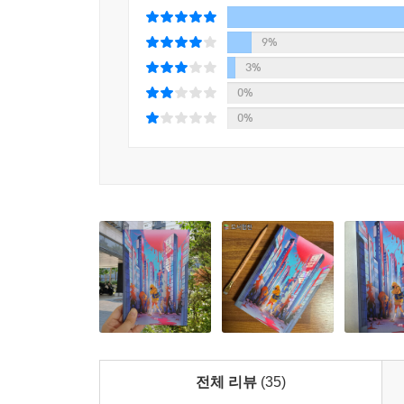
“엄마.”
나는 김숙희 씨의 말을 끊어 내듯 엄마를 불렀다. 
입양아 출신의 극작가 남지우는 시한부 선고를 받은
9%
그림자의 움직임에 시선을 두고 있었다.
잃어 가는 과정을 곁눈질하며 마음속 어둠을 담은 
3%
“저, 그냥 얼굴 보러 들른 거 아니에요. 이제 여기 있
0%
--- pp.116-117, 「피터와 모」 중에서
어린 시절, 자식이 없어서 자신을 입양한 부모는
0%
섬망 증세에 시달리며 가족으로부터 철저하게 고립
집으로 돌아와서 내가 해야만 하는 가장 큰 숙제 중
잠식당해 가고, 지우는 매일같이 그 방을 드나들며
되어 있었다.
처음엔 그 방의 문을 열지 않으면 된다고 생각했다.
「피터와 모」는 해묵은 소외감과 차별 속에서 버텨
오기 전까진 알지 못했다.
곳곳에 잔존하는 과거의 상처를 낱낱이 끌어내며 ‘
집에 머무는 이상, 집의 그늘에 젖어 든 이상 그 방
된다.
었다. 나에게 할아버지의 방은 언제나 매서운 유혹 
--- p.125, 「피터와 모」 중에서
“볼 것도 없는 방이야.”
“볼 게 왜 없어요?”
“볼 게 뭐가 있는데?”
전체 리뷰
(35)
나는 입을 다물었다. 일부러 더 입을 꾹 닫았다. 그