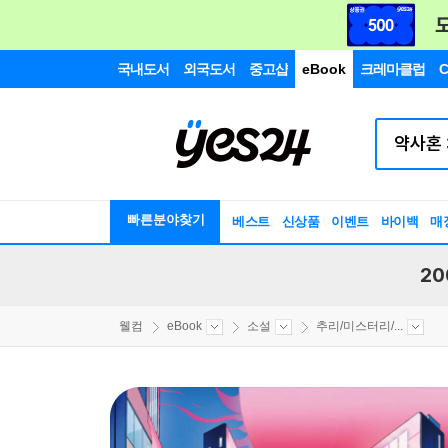
국내도서
외국도서
중고샵
eBook
크레마클럽
C
빠른분야찾기
베스트
신상품
이벤트
바이백
매
20
웰컴
eBook
소설
추리/미스터리/...