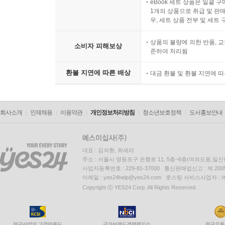
eBook 세트 상품은 일괄 
1개의 상품으로 취급 및 판매
우, 세트 상품 전부 및 세트
상품의 불량에 의한 반품, 교
소비자 피해보상
준하여 처리됨
환불 지연에 따른 배상
대금 환불 및 환불 지연에 
회사소개
인재채용
이용약관
개인정보처리방침
청소년보호정책
도서홍보안내
대표 : 김석환, 최세라
주소 : 서울시 영등포구 은행로 11, 5층~6층(여의도동,일신
사업자등록번호 : 229-81-37000 통신판매업신고 : 제 200
이메일 : yes24help@yes24.com 호스팅 서비스사업자 :
Copyright ⓒ YES24 Corp. All Rights Reserved.