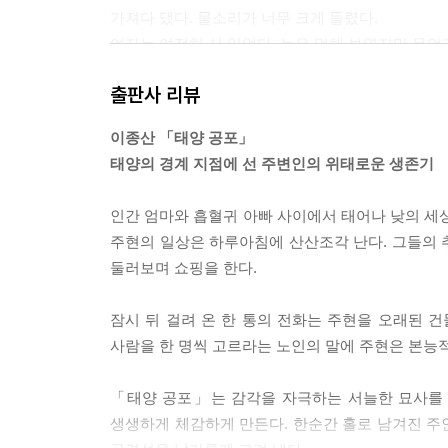
가져다 댔다. 물소리가 너무 크게 들렸다.
여자는 여전히 서 있었다. 눈은 멍해 보였지만 무언
그 여자가 갑자기 다가와 자신을 덮치는 모습이 떠
출판사 리뷰
여자가 입을 커다랗게 벌려 주현의 목덜미를 문다. 
여자가 주현의 피를 빤다. 주현의 얼굴이 완전히 창
이종산 「태양 공포」
--- pp.35-36, 「태양 공포」 중에서
태양의 경계 지점에 선 주변인의 위태로운 생존기
그녀는 형사를 애타는 눈으로 바라보았다. 형사는 삼
인간 엄마와 흡혈귀 아빠 사이에서 태어나 낮의 세상
뢰하지 않았다. 생전 처음 만나는 사람이 자기 말을
주현의 일상은 하루아침에 산산조각 난다. 그들의 
그러나 달리 방법이 없었다. 그리고 그녀는 털어놓고
둘러보며 쇼핑을 한다.
그래서 그녀는 말하기 시작했다.
--- pp.66-67, 「탈출기」 중에서
잠시 뒤 걸려 온 한 통의 전화는 주현을 오래된 
사람을 한 명씩 고르라는 노인의 말에 주현은 본능
“저기요!”
그녀는 층계참의 사람을 향해 달려 올라갔다.
「태양 공포」는 감각을 자극하는 서늘한 묘사를 
“그거 내 거라고요! 돌려줘요!”
생생하게 체감하게 만든다. 한순간 홀로 남겨진 주
어스름한 노란 불빛이 계단을 밝혔다. 층계참의 사람