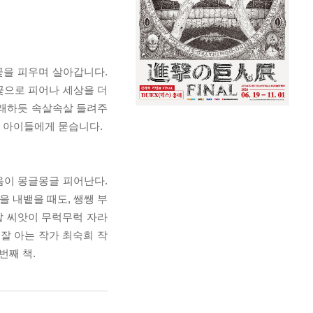
꽃을 피우며 살아갑니다.
꽃으로 피어나 세상을 더
노래하듯 속살속살 들려주
시 아이들에게 묻습니다.
웃음이 몽글몽글 피어난다.
을 내뱉을 때도, 쌩쌩 부
말 씨앗이 무럭무럭 자라
잘 아는 작가 최숙희 작
번째 책.