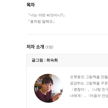
목차
『너는 어떤 씨앗이니?』
『꽃처럼 말해요』
저자 소개
(1명)
글그림 :
최숙희
오랫동안 그림책을 만들
공감하는 그림책을 꾸준히
〈괜찮아〉, 〈나랑 친구
너에게〉, 〈마음아 안녕〉