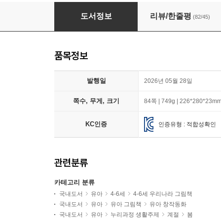
꽃처럼 말해요 + 너는 어떤 씨앗이니? 세트
도서정보
리뷰/한줄평
(82/45)
품목정보
발행일
2026년 05월 28일
쪽수, 무게, 크기
84쪽 | 749g | 226*280*23m
KC인증
인증유형 : 적합성확인
관련분류
카테고리 분류
국내도서
유아
4-6세
4-6세 우리나라 그림책
국내도서
유아
유아 그림책
유아 창작동화
국내도서
유아
누리과정 생활주제
계절
봄