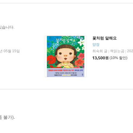
있습니다.
꽃처럼 말해요
양장
년 05월 15일
최숙희 글
책읽는곰
20
|
|
13,500
원
(10% 할인)
 불가).