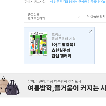
구매 시 참고사항
이 상품은 YES24에서 구성한 상품입니다(낱개
중고상품
이 상품을 팔기
판매요청하기
프랑스
퐁피두센터 기획
[아트 팝업북]
초현실주의
팝업 갤러리