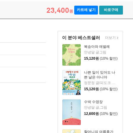
23,400
카트에 넣기
바로구매
원
이 분야 베스트셀러
더보기
복숭아와 애벌레
안녕달 글그림
15,120
원
(10% 할인)
나쁜 일이 있어도 나
쁜 날은 아니야
정문정 글/피도크 그림/천근아 감수
15,120
원
(10% 할인)
수박 수영장
안녕달 글,그림
12,600
원
(10% 할인)
할머니의 여름휴가