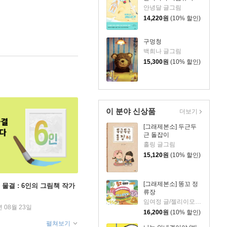
안녕달 글그림
14,220
원
(10% 할인)
구멍청
백희나 글그림
15,300
원
(10% 할인)
이 분야 신상품
더보기
[그래제본소] 두근두
근 돌잡이
홀링 글그림
15,120
원
(10% 할인)
[그래제본소] 똥꼬 정
 물결 : 6인의 그림책 작가
류장
임여정 글/젤리이모 그림
년 08월 23일
16,200
원
(10% 할인)
펼쳐보기