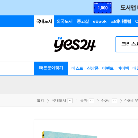
국내도서
외국도서
중고샵
eBook
크레마클럽
C
빠른분야찾기
베스트
신상품
이벤트
바이백
매
웰컴
국내도서
유아
4-6세
4-6세 우