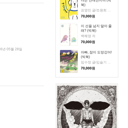
나는 안내견이야 (빅
북)
표영민 글/조원희 그림
70,000
원
이 선을 넘지 말아 줄
래? (빅북)
백혜영 저
70,000
원
26년 05월 28일
아빠, 잠이 도망갔어!
(빅북)
임수정 글/김슬기 그림
70,000
원