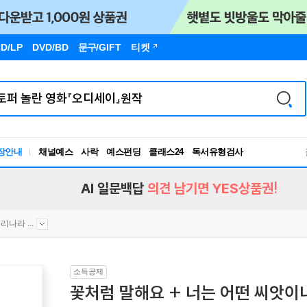
D/LP
DVD/BD
문구
/GIFT
티켓
독서유형검사
장안내
채널예스
사락
예스펀딩
클래스24
RBTI Lab
독서유형검사
AI 일문백답
의견 남기면 YES상품권!
리나라 ...
소득공제
꽃처럼 말해요 + 너는 어떤 씨앗이