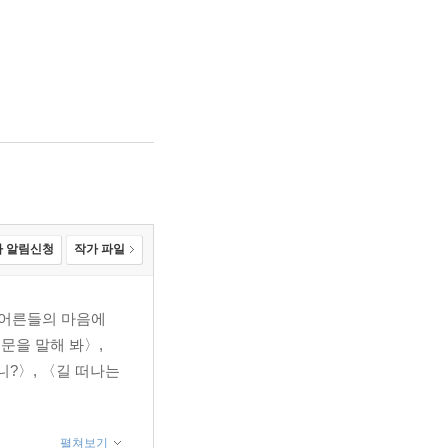
 알림신청
작가 파일
 어른들의 마음에
문을 말해 봐〉,
니?〉, 〈길 떠나는
펼쳐보기