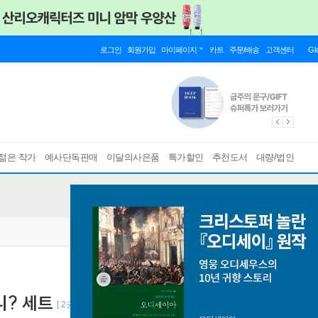
로그인
회원가입
마이페이지
카트
주문/배송
고객센터
Gl
젊은 작가
예사단독판매
이달의사은품
특가할인
추천도서
대량/법인
니? 세트
[ 2권 ]