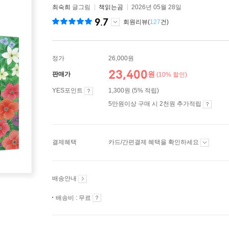
최숙희
글그림
책읽는곰
2026년 05월 28일
9.7
회원리뷰(
127
건)
정가
26,000원
23,400
원
판매가
(10% 할인)
YES포인트
1,300원 (5% 적립)
5만원이상 구매 시 2천원 추가적립
결제혜택
카드/간편결제 혜택을 확인하세요
배송안내
배송비 : 무료