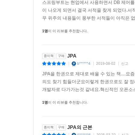
교재가 없었던 것이지요.
스프링부트는 현업에서 사용하면서 DB 제어를 
일대다, 다대일 연관관계 매핑
부족했고, 대부분이 원서여서 어려운 점이 많았다.
그로부터 10여 년이 흘러, 어느덧 2015년입니
이 나오게 되면서 결국 서적을 찾게 되었다.서
객체 그래프 탐색
스프링 3』과 『토비의 스프링 3.1』을 저술하신 
스마트폰을 통해 N스크린의 시대가 열렸습니다.
무 위주의 내용들이 풍부한 서적들이 아직은 없는
쓰기로 했는데, 어느덧 시간이 화살처럼 빠르게 지나
커뮤니티에는 “ORM을 쓰는 곳이 있나요?”라는 질
6장. 다양한 연관관계 매핑
1명
이 이 리뷰를 추천합니다.
개발 현장마다 생산성과 소프트웨어 품질을 향상시
6.1 다대일
이 책에서는 JPA 기초 이론과 핵심 원리, 그리고 
의심만 쌓여 갑니다. 네모 바퀴 수레를 미느라 힘
6.1.1 다대일 단방향 [N:1]
프레임워크와 JPA를 함께 사용하는 방법을 설명하
ORM은 난해한 기술도 복잡한 기술도 아닙니다. 
6.1.2 다대일 양방향 [N:1, 1:N]
애플리케이션을 효과적으로 개발하는 방법을 설명
JPA
때문일 뿐입니다.
종이책
구매
6.2 일대다
b******4
2019-08-02
신고
|
|
|
6.2.1 일대다 단방향 [1:N]
돌이켜보니 보잘것없는 사람의 책을 기다리고 응원해
저자 김영한 님은 JPA 전문가로서 저희 팀을 비롯
JPA을 한권으로 제대로 배울 수 있는 책...
6.2.2 일대다 양방향 [1:N, N:1]
감사를 전한다. 이 책이 JPA를 시작하는 분들께 
소개하고 자신의 깊은 지식과 경험을 공유했습니다.
의도 찾기 힘들더군요이렇게 한권으로도 잘 정
6.3 일대일 [1:1]
설파하는 얼치기 전문가가 결코 아니라는 사실을 모
개발자로 다가가는것 같네요.혁신적인 오픈소스
6.3.1 주 테이블에 외래 키
이제 ‘적절한’ JPA 책이 우리 앞에 놓였습니다.
6.3.2 대상 테이블에 외래 키
1명
이 이 리뷰를 추천합니다.
용기만으로 충분합니다.
6.4 다대다 [N:N]
- 박성철 / SK 플래닛 개발팀 그룹장
6.4.1 다대다: 단방향
6.4.2 다대다: 양방향
JPA의 근본
종이책
구매
6.4.3 다대다: 매핑의 한계와 극복, 연결 엔티티 사용
객체지향 패러다임의 핵심은 시스템을 구성하는 