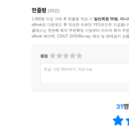
7.3.3 복합 키: 식별 관계 매핑
7.3.4 비식별 관계로 구현
한줄평
(33건)
처음 JPA를 학습하게 되면 반드시 넘어야 하는 몇
7.3.5 일대일 식별 관계
1,000원 이상 구매 후 한줄평 작성 시
일반회원 50원, 마니
것을 자주 보아왔습니다. 그러나 이제는 그런 걱정을
7.3.6 식별, 비식별 관계의 장단점
eBook은 다운로드 후 작성한 리뷰만 YES포인트 지급됩니
것이기 때문입니다.
7.4 조인테이블
클래스는 첫번째 회차 주문확정 시점부터 마지막 회차 주문
관계형 데이터베이스라는 벽에 막혀 객체지향 패
eBook 페이백, CD/LP, DVD/Blu-ray, 패션 및 판매금
7.4.1 일대일 조인테이블
두려움을 가지고 계신 모든 분들께 이 책을 권합니다
7.4.2 일대다 조인테이블
될 것이라고 확신합니다.
7.4.3 다대일 조인테이블
평점
- 조영호 / 『객체지향의 사실과 오해』 저자
7.4.4 다대다 조인테이블
7.5 엔티티 하나에 여러 테이블 매핑
한글 기준 50자까지 작성가능
7.6 정리
실전 예제 4. 상속 관계 매핑
상속 관계 매핑
31
명
@MappedSuperclass 매핑
8장. 프록시와 연관관계 관리
8.1 프록시