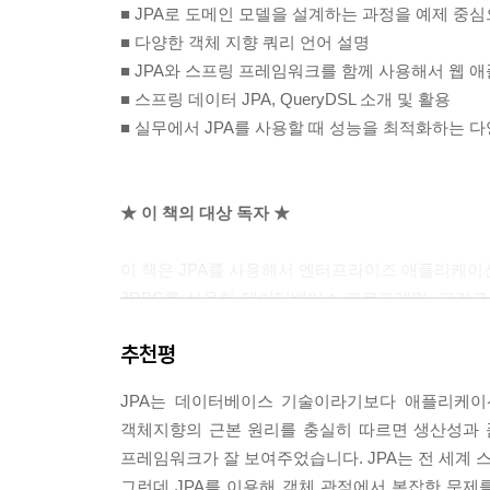
3.4.2 엔티티 등록
■ JPA로 도메인 모델을 설계하는 과정을 예제 중
3.4.3 엔티티 수정
■ 다양한 객체 지향 쿼리 언어 설명
3.4.4 엔티티 삭제
■ JPA와 스프링 프레임워크를 함께 사용해서 웹
3.5 플러시
■ 스프링 데이터 JPA, QueryDSL 소개 및 활용
3.5.1 플러시 모드 옵션
■ 실무에서 JPA를 사용할 때 성능을 최적화하는 
3.6 준영속
3.6.1 엔티티를 준영속 상태로 전환: detach( )
3.6.2 영속성 컨텍스트 초기화: clear( )
★ 이 책의 대상 독자 ★
3.6.3 영속성 컨텍스트 종료: close( )
3.6.4 준영속 상태의 특징
이 책은 JPA를 사용해서 엔터프라이즈 애플리케이
3.6.5 병합: merge( )
JDBC를 사용한 데이터베이스 프로그래밍, 그리
3.7 정리
3부는 웹 개발과 스프링 프레임워크에 대한 기초 
추천평
대해서도 약간의 지식이 필요하다.
4장. 엔티티 매핑
JPA는 데이터베이스 기술이라기보다 애플리케이
4.1 @Entity
객체지향의 근본 원리를 충실히 따르면 생산성과 
4.2 @Table
★ 이 책의 구성 ★
프레임워크가 잘 보여주었습니다. JPA는 전 세계 
4.3 다양한 매핑 사용
그런데 JPA를 이용해 객체 관점에서 복잡한 문