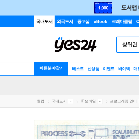
국내도서
외국도서
중고샵
eBook
크레마클럽
C
빠른분야찾기
베스트
신상품
이벤트
바이백
매
웰컴
국내도서
IT 모바일
프로그래밍 언어