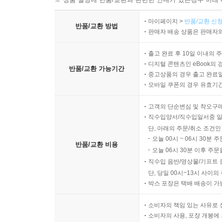
10.3.3 조회
마이페이지 >
반품/교환 신청
10.3.4 집합
반품/교환 방법
판매자 배송 상품은 판매자와
10.3.5 정렬
10.3.6 조인
출고 완료 후 10일 이내의 
10.3.7 서브 쿼리
디지털 콘텐츠인 eBook의 
반품/교환 가능기간
중고상품의 경우 출고 완료일
10.3.8 IN 식
모바일 쿠폰의 경우 유효기간(
10.3.9 CASE 식
10.3.10 파라미터 정의
고객의 단순변심 및 착오구
10.3.11 네이티브 함수 호출
직수입양서/직수입일서중 일
10.3.12 동적 쿼리
단, 아래의 주문/취소 조건인
오늘 00시 ~ 06시 30분 
10.3.13 함수 정리
반품/교환 비용
오늘 06시 30분 이후 주문
10.3.14 Criteria 메타 모델 API
직수입 음반/영상물/기프트 
10.4 QueryDSL
단, 당일 00시~13시 사이
10.4.1 QueryDSL 설정
박스 포장은 택배 배송이 가
10.4.2 시작
10.4.3 검색 조건 쿼리
소비자의 책임 있는 사유로 
소비자의 사용, 포장 개봉에 
10.4.4 결과 조회