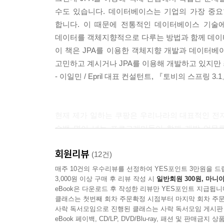
4.4 데이터베이스 스키마 자동 생성
JPA는 크게 객체와 테이블을 어떻게 매핑해야 
수도 있습니다. 데이터베이스는 기업의 가장 중요
4.5 DDL 생성 기능
앞부분에서는 기초 이론과 설계 방법을 학습하고 뒷
합니다. 이 때문에 전통적인 데이터베이스 기술에
4.6 기본 키 매핑
데이터를 객체지향적으로 다루는 방법과 함께 데이터
4.6.1 기본 키 직접 할당 전략
이 책은 크게 네 부분으로 나뉘어 있다.
이 책은 JPA를 이용한 객체지향 개발과 데이터베이
4.6.2 IDENTITY 전략
고민하고 계시거나 JPA를 이용해 개발하고 있지만
4.6.3 SEQUENCE 전략
1장에서 9장은 이론 편이다. 객체와 테이블을 
- 이일민 / Epril 대표 컨설턴트, 『토비의 스프링 3.
4.6.4 TABLE 전략
점진적으로 도메인 모델을 설계해 나가는 실전 예제
4.6.5 AUTO 전략
4.6.6 기본 키 매핑 정리
10장은 객체지향 쿼리 언어에 대한 내용이다. JPA가 제
현재 제가 일하는 쿠팡은 우리나라의 대표적인 전자
4.7 필드와 컬럼 매핑: 레퍼런스
SQL을 작성하는 네이티브 SQL까지 알아본다.
수백 명이 넘는 프로그래머들이 함께 개발 업무
4.7.1 @Column
프레임워크, JPA/하이버네이트로 이루어져 있습니
4.7.2 @Enumerated
11장과 12장은 실무에서 JPA를 사용하기 위
회원리뷰
그간, JPA로 개발해본 적이 없는 많은 개발자들이
(12건)
4.7.3 @Temporal
학습하고 스프링 데이터 JPA와 QueryDSL이라
않았던 데다가, 마땅한 국내 참고 자료도 없어서 매
매주 10건의 우수리뷰를 선정하여 YES포인트 3만원을 드
4.7.4 @Lob
13장에서 16장은 트랜잭션과 락, 캐시, 성능 최적화
3,000원 이상 구매 후 리뷰 작성 시
일반회원 300원, 마니아
읽어볼 수 있는 소중한 기회를 가지게 된 것에 감사
4.7.5 @Transient
eBook은 다운로드 후 작성한 리뷰만 YES포인트 지급됩니
이 책에서는 JPA에 관한 내용을 정말 쉽게 설명하
4.7.6 @Access
클래스는 첫번째 회차 주문확정 시점부터 마지막 회차 주문
대한 이해와 코드 품질 향상에 큰 도움이 되리라는 
사락 독서모임으로 진행된 클래스는 사락 독서모임 게시판
4.8 정리
★ 온라인 강의 ★
JPA/하이버네이트는 이미 우리나라를 제외한 다른
eBook 페이백, CD/LP, DVD/Blu-ray, 패션 및 판매금