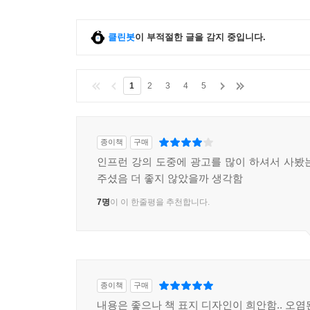
8.1.1 프록시 기초
8.1.2 프록시와 식별자
클린봇
이 부적절한 글을 감지 중입니다.
8.1.3 프록시 확인
8.2 즉시 로딩과 지연 로딩
8.2.1 즉시 로딩
1
2
3
4
5
8.2.2 지연 로딩
8.2.3 즉시 로딩, 지연 로딩 정리
8.3 지연 로딩 활용
종이책
구매
8.3.1 프록시와 컬렉션 래퍼
인프런 강의 도중에 광고를 많이 하셔서 사봤
8.3.2 JPA 기본 페치 전략
주셨음 더 좋지 않았을까 생각함
8.3.3 컬렉션에 FetchType.EAGER 사용 시 주의점
7명
이 이 한줄평을 추천합니다.
8.4 영속성 전이 - CASCADE
8.4.1 영속성 전이: 저장
8.4.2 영속성 전이: 삭제
8.4.3 CASCADE의 종류
8.5 고아 객체
종이책
구매
8.6 영속성 전이 + 고아 객체, 생명주기
내용은 좋으나 책 표지 디자인이 희안함.. 오염