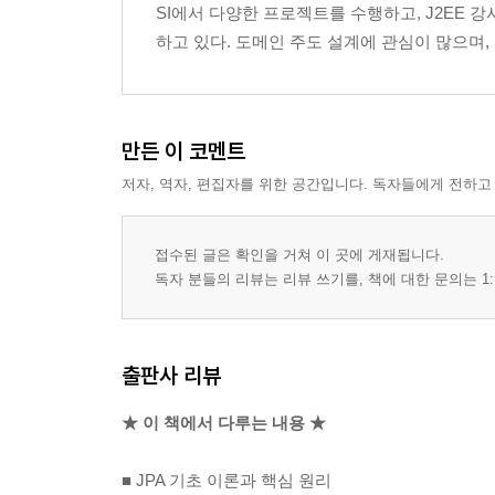
SI에서 다양한 프로젝트를 수행하고, J2EE 
2.3.1 메이븐과 사용 라이브러리 관리
하고 있다. 도메인 주도 설계에 관심이 많으며
2.4 객체 매핑 시작
2.5 persistence.xml 설정
2.5.1 데이터베이스 방언
2.6 애플리케이션 개발
만든 이 코멘트
2.6.1 엔티티 매니저 설정
저자, 역자, 편집자를 위한 공간입니다. 독자들에게 전하고
2.6.2 트랜잭션 관리
2.6.3 비즈니스 로직
2.6.4 JPQL
접수된 글은 확인을 거쳐 이 곳에 게재됩니다.
2.7 정리
독자 분들의 리뷰는 리뷰 쓰기를, 책에 대한 문의는 1:
3장. 영속성 관리
3.1 엔티티 매니저 팩토리와 엔티티 매니저
출판사 리뷰
3.2 영속성 컨텍스트란?
3.3 엔티티의 생명주기
★ 이 책에서 다루는 내용 ★
3.4 영속성 컨텍스트의 특징
3.4.1 엔티티 조회
■ JPA 기초 이론과 핵심 원리