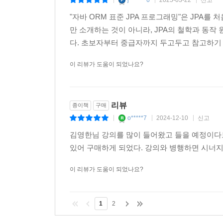
j*******6
2025-03-22
신고
|
|
|
6.4.4 다대다: 새로운 기본 키 사용
제공하는 ‘행동’과 밀접한 관련이 있습니다. 따라서
6.4.5 다대다 연관관계 정리
"자바 ORM 표준 JPA 프로그래밍"은 JPA
되는 관계형 데이터베이스라는 또 다른 세계가 존재
6.5 정리
만 소개하는 것이 아니라, JPA의 철학과 동작
헤게모니를 쥐고 있는 것은 관계형 데이터베이스입
다. 초보자부터 중급자까지 두고두고 참고하기 
문제는 행동을 중심에 놓는 객체지향과 데이터를 
실전 예제 3. 다양한 연관관계 매핑
유연하고 확장 가능한 객체지향 설계를 향해 나아갈
이 리뷰가 도움이 되었나요?
일대일 매핑
사이의 복잡한 매핑에 지친 대부분의 개발자들은 
다대다 매핑
맙니다. JPA는 이와 같은 불행한 사태를 막고 객
JPA와 관련된 나쁜 소식과 좋은 소식이 하나씩 있
리뷰
종이책
구매
7장. 고급 매핑
양쪽 모두를 잘 이해하고 서로 간의 장단점을 정확
o*****7
2024-12-10
신고
|
|
|
7.1 상속 관계 매핑
지식을 익히는 과정이 여러분에게 꽤나 부담스럽게
7.1.1 조인 전략
김영한님 강의를 많이 들어왔고 들을 예정이다
어려움을 많은 부분 해결해줄 것이라는 점입니다. 이 
7.1.2 단일 테이블 전략
있어 구매하게 되었다. 강의와 병행하면 시너지가
다양한 객체지향 이론과 관계형 데이터베이스의 개념
7.1.3 구현 클래스마다 테이블 전략
관계형 데이터베이스에 관해서도 좀 더 깊게 이해할 
이 리뷰가 도움이 되었나요?
7.2 @MappedSuperclass
이 책의 또 다른 미덕은 과한 욕심을 버리고 핵
7.3 복합 키와 식별 관계 매핑
애플리케이션을 개발하는 데 자주 사용되는 핵심
7.3.1 식별 관계 vs 비식별 관계
1
2
프레임워크를 함께 조합해서 웹 애플리케이션을 
7.3.2 복합 키: 비식별 관계 매핑
구현하기 위해 JPA를 사용하는 데 큰 어려움이 없