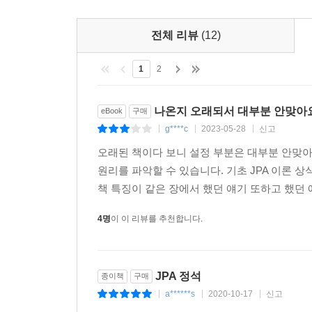
기대합니다.
5.2.3 수정
-실전! 스프링 부트와 JPA 활용2 - API 개발과 성능 최적
- 한성곤 / 삼성SDS 수석보, 표준프레임워크 오픈
5.2.4 연관관계 제거
-실전! 스프링 데이터 JPA: https://www.inflearn.
전체 리뷰
(12)
5.2.5 연관된 엔티티 삭제
-실전! Querydsl: https://www.inflearn.com/course
5.3 양방향 연관관계
1
2
JPA를 좋아하는 이유는 개발 시간 때문입니다. JP
5.3.1 양방향 연관관계 매핑
설계에 녹여 넣으면 복잡한 쿼리 대신 객체지향적으
5.3.2 일대다 컬렉션 조회
★ 지은이의 말 ★
나온지 오래되서 대부분 안맞아
eBook
구매
분이라면 이 책으로 학습하기를 적극 추천합니다.
5.4 연관관계의 주인
g****c
2023-05-28
신고
|
|
|
JPA의 기초 설정부터 성능 최적화에 이르기까지 책
5.4.1 양방향 매핑의 규칙: 연관관계의 주인
JPA를 처음 접했을 때의 놀라움은 아직도 잊혀
- 최범균 / 『웹 개발자를 위한 Spring 4.0 프로그
오래된 책이다 보니 설정 부분은 대부분 안맞아
5.4.2 연관관계의 주인은 외래 키가 있는 곳
코드와 SQL들이 머릿속을 스쳐 지나갔다. 마치 시
원리를 파악할 수 있습니다. 기초 JPA 이론 상
5.5 양방향 연관관계 저장
책 특징이 같은 장에서 했던 얘기 또하고 했던 
5.6 양방향 연관관계의 주의점
객체를 관계형 데이터베이스에 저장하려면 많은 시간
대략 2005년 정도였던 것으로 기억합니다. 회사
5.6.1 순수한 객체까지 고려한 양방향 연관관계
구조를 테이블에 저장하는 복잡한 일까지, 개발
4명
이 이 리뷰를 추천합니다.
"왜 ORM은 이렇게 보급이 더딜까?"
5.6.2 연관관계 편의 메소드
진영에서는 이런 문제를 해결하기 위해 JPA라는 표
객체 모델링이 널리 보급되지 않았고, 사람들은 
5.6.3 연관관계 편의 메소드 작성 시 주의사항
저장할 수 있게 도와주고, 객체와 관계형 데이터베
클라이언트-서버 방식으로 개발하고, ORM이 성능
5.7 정리
JPA 정석
종이책
구매
교재가 없다는 사실이 가장 큰 걸림돌이라는 결
그간 실무에 JPA를 도입하면서 처음에는 좌충우
a******s
2020-10-17
신고
|
|
|
충실했으며 출간된 책도 다양했지만 우선은 한글이
실전 예제 2. 연관관계 매핑 시작
테스트에 더 많은 시간을 쏟을 수 있었다. 그리고 