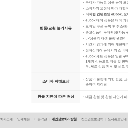
복제가 가능한 상품 등의 포장을 
10.4.5 페이징과 정렬
소비자의 요청에 따라 개별
10.4.6 그룹
디지털 컨텐츠인 eBook, 
10.4.7 조인
eBook 대여 상품은 대여 기
모바일 쿠폰 등록 후 취소/환
10.4.8 서브 쿼리
반품/교환 불가사유
중고상품이 구매확정(자동 
10.4.9 프로젝션과 결과 반환
LP상품의 재생 불량 원인이 기
10.4.10 수정, 삭제 배치 쿼리
시간의 경과에 의해 재판매가
10.4.11 동적 쿼리
전자상거래 등에서의 소비자
eBook 세트 상품은 일괄 
10.4.12 메소드 위임
1개의 상품으로 취급 및 판매
10.4.13 QueryDSL 정리
우, 세트 상품 전부 및 세트
10.5 네이티브 SQL
10.5.1 네이티브 SQL 사용
상품의 불량에 의한 반품, 교
소비자 피해보상
준하여 처리됨
10.5.2 Named 네이티브 SQL
10.5.3 네이티브 SQL XML 에 정의
환불 지연에 따른 배상
대금 환불 및 환불 지연에 
10.5.4 네이티브 SQL 정리
10.5.5 스토어드 프로시저(JPA 2.1)
10.6 객체지향 쿼리 심화
회사소개
인재채용
이용약관
개인정보처리방침
청소년보호정책
도서홍보안내
10.6.1 벌크 연산