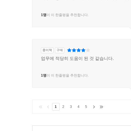
8.7 정리
1명
이 이 한줄평을 추천합니다.
실전 예제 5. 연관관계 관리
글로벌 페치 전략 설정
영속성 전이 설정
9장. 값 타입
종이책
구매
9.1 기본값 타입
업무에 적당히 도움이 된 것 같습니다.
9.2 임베디드 타입(복합 값 타입)
9.2.1 임베디드 타입과 테이블 매핑
1명
이 이 한줄평을 추천합니다.
9.2.2 임베디드 타입과 연관관계
9.2.3 @AttributeOverride: 속성 재정의
9.2.4 임베디드 타입과 null
9.3. 값 타입과 불변 객체
1
2
3
4
5
9.3.1 값 타입 공유 참조
9.3.2 값 타입 복사
9.3.3 불변 객체