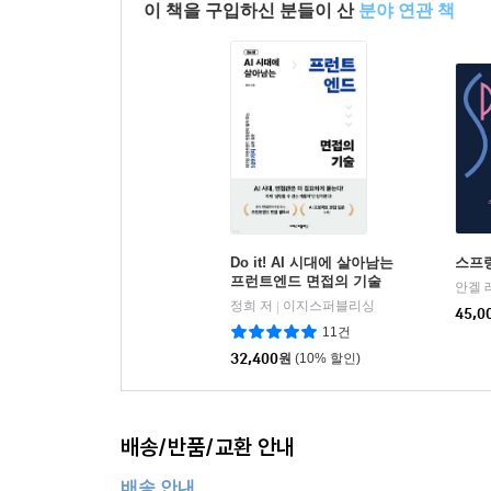
9.4. 값 타입의 비교
이 책을 구입하신 분들이 산
분야 연관 책
9.5. 값 타입 컬렉션
9.5.1 값 타입 컬렉션 사용
9.5.2 값 타입 컬렉션의 제약사항
9.6 정리
실전 예제 6. 값 타입 매핑
실전 예제 정리
Do it! AI 시대에 살아남는
스프링
10장. 객체지향 쿼리 언어
프런트엔드 면접의 기술
10.1 객체지향 쿼리 소개
정희 저
이지스퍼블리싱
|
45,0
10.1.1 JPQL 소개
11건
10.1.2 Criteria 쿼리 소개
32,400
원
(10% 할인)
10.1.3 QueryDSL 소개
10.1.4 네이티브 SQL 소개
10.1.5 JDBC 직접 사용, 마이바티스 같은 SQL 
배송/반품/교환 안내
10.2 JPQL
배송 안내