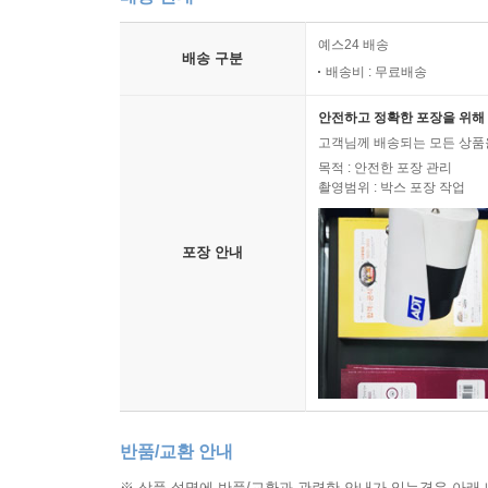
10.2.1 기본 문법과 쿼리 API
10.2.2 파라미터 바인딩
예스24 배송
배송 구분
10.2.3 프로젝션
배송비 : 무료배송
10.2.4 페이징 API
10.2.5 집합과 정렬
안전하고 정확한 포장을 위해 
고객님께 배송되는 모든 상품을
10.2.6 JPQL 조인
목적 : 안전한 포장 관리
10.2.7 페치 조인
촬영범위 : 박스 포장 작업
10.2.8 경로 표현식
10.2.9 서브 쿼리
포장 안내
10.2.10 조건식
10.2.11 다형성 쿼리
10.2.12 사용자 정의 함수 호출(JPA 2.1)
10.2.13 기타 정리
10.2.14 엔티티 직접 사용
10.2.15 Named 쿼리: 정적 쿼리
10.3 Criteria
반품/교환 안내
10.3.1 Criteria 기초
10.3.2 Criteria 쿼리 생성
※ 상품 설명에 반품/교환과 관련한 안내가 있는경우 아래 