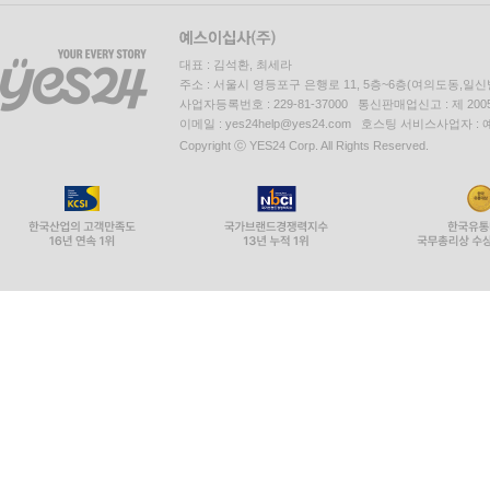
이 책의 또 다른 강점은 고전을 쓴 위대한 사상가
대표 : 김석환, 최세라
사마천, 뛰어난 통찰력으로 진시황의 천하 통일에
주소 : 서울시 영등포구 은행로 11, 5층~6층(여의도동,일신
자신의 정치 이상을 펼치고자 했지만 번번이 실패
사업자등록번호 : 229-81-37000 통신판매업신고 : 제 200
이메일 : yes24help@yes24.com 호스팅 서비스사업자 :
그들이 오래전의 인물이라는 사실을 잊는다. 이처
Copyright ⓒ YES24 Corp. All Rights Reserved.
채우고, 재미를 북돋는 내용만을 쏙쏙 뽑아 알려준다.
쉽고 체계적으로 공부하고 싶은 독자 모두에게 이 책
3.
불안하고 불확실한 시대,
위대한 철학자들은 어떻게 삶의 답을 찾았나
_수천 년 철학의 가르침을 한 권에 담은 이해하기 
“행동하는 사람처럼 생각하고, 생각하는 사람처럼 행
프랑스 철학자 앙리 베르그송이 남긴 말이다. 이 문
그들은 각자 삶의 문제에 맞서 사유하고 행동했으며,