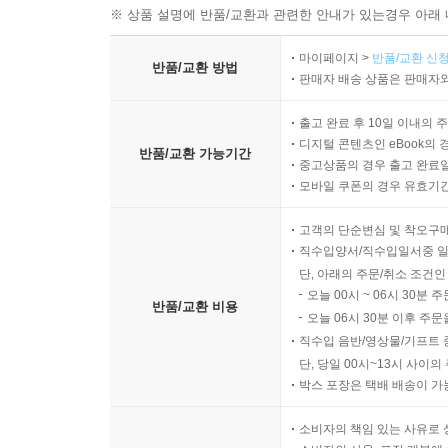
※ 상품 설명에 반품/교환과 관련한 안내가 있는경우 아래 
익숙하다. 그러나 이 학자들과 그들의 저서에 대해 
유명인들이 인용하니 호기심이 생기지만, 막상 고전
마이페이지 >
반품/교환 신청
반품/교환 방법
마흔이 되어도 이름만 아는 철학자와 고전으로 우리
판매자 배송 상품은 판매자와
책이다. 동양 사상의 근간부터 한국의 대표 고전까지
출고 완료 후 10일 이내의 
핵심 사상과 저자의 생애, 그리고 시대적 배경을 함
디지털 콘텐츠인 eBook의 
설명으로 복잡한 철학 개념도 부담 없이 이해할 
반품/교환 가능기간
중고상품의 경우 출고 완료일
어렵게만 느껴지던 고전의 구절들이 감명 깊은 삶의 
모바일 쿠폰의 경우 유효기간(
고객의 단순변심 및 착오구
마음공부, 인간관계, 처세를 고민할 때
직수입양서/직수입일서중 일
한 번은 만나게 되는 동양 철학자들의 인생 수업
단, 아래의 주문/취소 조건인
오늘 00시 ~ 06시 30분 
반품/교환 비용
“어떻게 살아야 할지 막막하다면 지금 당장 이 책을
오늘 06시 30분 이후 주문
직수입 음반/영상물/기프트 
어떻게 살아야 인간다운 삶인가? 진정한 행복은 
단, 당일 00시~13시 사이
박스 포장은 택배 배송이 가
근본적인 질문들과 마주하게 된다. 하지만 누구도
많은 이들이 고전으로 눈을 돌린다. 그리고 깨닫게
소비자의 책임 있는 사유로 
위한 처세술까지, 고전에는 시대를 초월한 지혜로