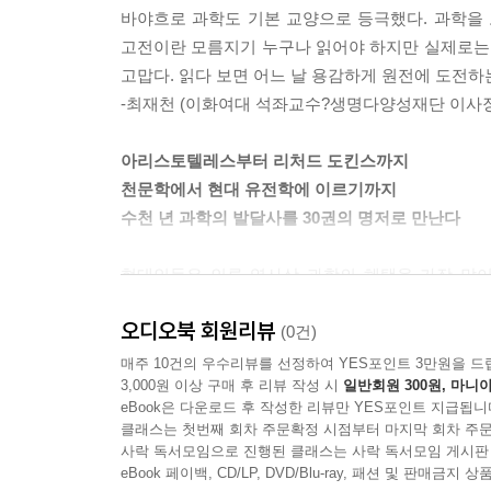
바야흐로 과학도 기본 교양으로 등극했다. 과학을 모
고전이란 모름지기 누구나 읽어야 하지만 실제로는 아
고맙다. 읽다 보면 어느 날 용감하게 원전에 도전하
-최재천 (이화여대 석좌교수?생명다양성재단 이사장
아리스토텔레스부터 리처드 도킨스까지
천문학에서 현대 유전학에 이르기까지
수천 년 과학의 발달사를 30권의 명저로 만난다
현대인들은 인류 역사상 과학의 혜택을 가장 많이
자연스럽게 과학 관련 업종으로 흡수되고 있다. 
오디오북 회원리뷰
구독자가 100만이 넘는 곳도 생겨났다. 과학을 모
(0건)
매주 10건의 우수리뷰를 선정하여 YES포인트 3만원을 드
3,000원 이상 구매 후 리뷰 작성 시
일반회원 300원, 마니아
이 책은 지성인이라면 꼭 알아야 할 과학 고전 3
eBook은 다운로드 후 작성한 리뷰만 YES포인트 지급됩니
탄생에서부터 코페르니쿠스, 뉴턴, 케플러 등이 
클래스는 첫번째 회차 주문확정 시점부터 마지막 회차 주문
이르기까지 인류의 역사를 뒤바꿔놓은 과학자와 그들
사락 독서모임으로 진행된 클래스는 사락 독서모임 게시판
소개, 책을 쓰게 된 배경, 책의 주요 내용, 후대에
eBook 페이백, CD/LP, DVD/Blu-ray, 패션 및 판매금