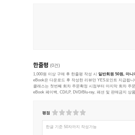
과학사의 뒷이야기도 들려주어 과학에 대한 흥미의
… 천체의 경이로움을 생생하게 기록한 갈릴레이 
… 지성인의 필독서가 된 현대의 과학 고전 리처드
… 후대 작가들의 상상력 보고로 알려진 플리니우
… 불안하고 우울한 마음을 달래주는 에피쿠로스 
… 《1984》에 버금가는 조선 최고의 과학 소설 
한줄평
(0건)
문과생도 감동한 최고의 과학 강의
“과학의 재미에 푹 빠져들게 된다!”
1,000원 이상 구매 후 한줄평 작성 시
일반회원 50원, 마니
eBook은 다운로드 후 작성한 리뷰만 YES포인트 지급됩니
클래스는 첫번째 회차 주문확정 시점부터 마지막 회차 주문
지적 탐험을 즐기는 독자들이라면 ‘언젠가는 읽어봐
eBook 페이백, CD/LP, DVD/Blu-ray, 패션 및 판매금
배경 지식과 이해의 높은 장벽에 부딪혀 끝내 완독
소화해 이야기하듯 들려준다면 어떨까?
평점
대학 시절 읽은 한 권의 책을 계기로 과학사?과학
한글 기준 50자까지 작성가능
과학 고전을 만났다. 이 책에는 그중에서 독자들에