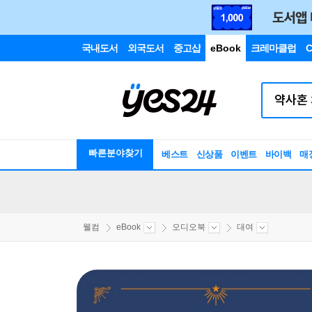
국내도서
외국도서
중고샵
eBook
크레마클럽
C
빠른분야찾기
베스트
신상품
이벤트
바이백
매
웰컴
eBook
오디오북
대여