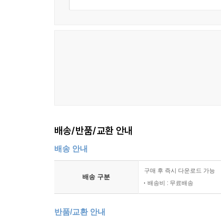
때보다 넘쳐나는 오늘날 천문학, 화학, 물리학, 유
책만이 갖는 크나큰 매력이다. 더구나 이 책에는 
저자의 과학사 강의를 먼저 들은 학생들은 ‘문과생이
교양 수업’으로 그의 강의를 꼽는다. 이처럼 이 
관련되어 있고 현실 세계를 이해하는 데 얼마나 큰 
2.
헤르만 헤세, 쇼펜하우어, 스티브 잡스도 빠져든
3000년 동양 사상의 정수를 단 한 권의 책으로 만난
배송/반품/교환 안내
사람답게 사는 법을 가르치는 공자의 『논어』부터
배송 안내
마음의 평화를 찾아주는 붓다의 『법구경』
비움으로써 채우는 지혜를 말하는 노자의 『도덕
구매 후 즉시 다운로드 가능
배송 구분
배송비 : 무료배송
세상에서 가장 쉬운 동양 고전 입문서
반품/교환 안내
공자, 붓다, 노자는 이름만 들어도 친숙한 동양