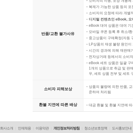
소비자의 사용, 포장 개봉에 
이처럼 우리가 그토록 찾아 헤매던 인생의 질문에 
복제가 가능한 상품 등의 포장을 
소비자의 요청에 따라 개별
디지털 컨텐츠인 eBook, 
공자의 인(仁) 사상, 노자의 무위자연, 맹자의
eBook 대여 상품은 대여 기
우리에게도 여전히 유효하다. 변화의 원리를 통해
모바일 쿠폰 등록 후 취소/환
반품/교환 불가사유
유연한 대처 능력을 기르는 데 도움이 된다. 『
중고상품이 구매확정(자동 
처세술은 현대인의 일상적 삶의 지침이 되어준다.
LP상품의 재생 불량 원인이 기
시간의 경과에 의해 재판매가
『목민심서』는 리더십과 공동체 의식을, 박지원의
전자상거래 등에서의 소비자
초월한 보편적인 지혜를 전하며, 현대인에게도 여전
eBook 세트 상품은 일괄 
1개의 상품으로 취급 및 판매
우, 세트 상품 전부 및 세트
지적 욕구를 채우고, 재미를 북돋는 내용만 쏙쏙!
펼치는 순간 동양 사상의 핵심이 내 것이 된다!
상품의 불량에 의한 반품, 교
소비자 피해보상
준하여 처리됨
『위대한 동양 고전 30권을 1권으로 읽는 책』의 
환불 지연에 따른 배상
대금 환불 및 환불 지연에 
있는 통찰을 놓치지 않았다. 저자가 중?고등학교
이해할 수 있는 눈높이에서, 복잡한 동양 철학
『명심보감』을 접한 후 평생 한자와 고전을 자기
회사소개
인재채용
이용약관
개인정보처리방침
청소년보호정책
도서홍보안내
있다. 덕분에 독자들은 수천 년에 이르는 동양 사상