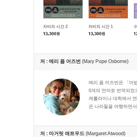
자비의 시간 2
자비의 시간 1
13,300
원
13,300
원
1
저 :
메리 폽 어즈번
(Mary Pope Osborne)
메리 폽 어즈번은 「마법
0개의 언어로 번역되었으
캐롤라이나 대학에서 연
은 나라들을 여행하면서 
저 :
마거릿 애트우드
(Margaret Atwood)