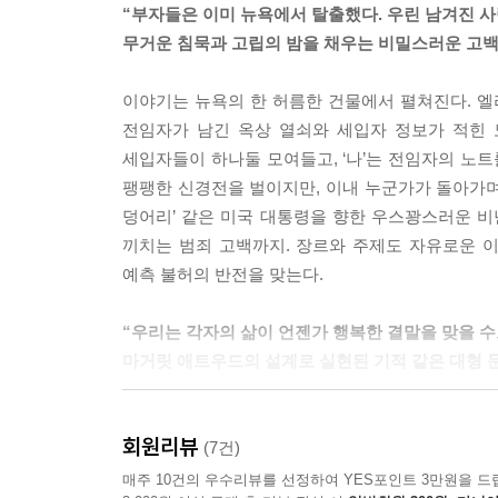
“부자들은 이미 뉴욕에서 탈출했다. 우린 남겨진 
무거운 침묵과 고립의 밤을 채우는 비밀스러운 고
이야기는 뉴욕의 한 허름한 건물에서 펼쳐진다. 엘리
전임자가 남긴 옥상 열쇠와 세입자 정보가 적힌 
세입자들이 하나둘 모여들고, ‘나’는 전임자의 노트
팽팽한 신경전을 벌이지만, 이내 누군가가 돌아가며
덩어리’ 같은 미국 대통령을 향한 우스꽝스러운 비
끼치는 범죄 고백까지. 장르와 주제도 자유로운 
예측 불허의 반전을 맞는다.
“우리는 각자의 삶이 언젠가 행복한 결말을 맞을 수
마거릿 애트우드의 설계로 실현된 기적 같은 대형 
《14일》은 36인의 작가가 참여한 만큼 다채로
회원리뷰
장르와 분야를 넘나드는 이야기가 단 하나의 서사
(7건)
현대문학의 거장 마거릿 애트우드와 다수의 소설
매주 10건의 우수리뷰를 선정하여 YES포인트 3만원을 드