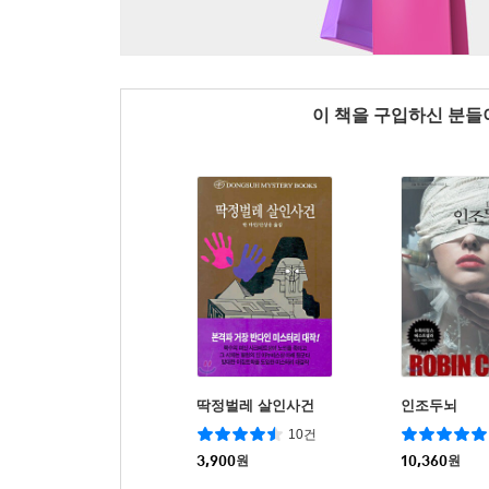
이 책을 구입하신 분
딱정벌레 살인사건
인조두뇌
10건
3,900
원
10,360
원