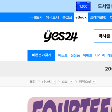
국내도서
외국도서
중고샵
eBook
크레마클럽
C
빠른분야찾기
베스트
신상품
이벤트
바이백
매
20
웰컴
eBook
소설
영미소설