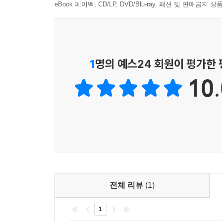
eBook 페이백, CD/LP, DVD/Blu-ray, 패션 및 판매금
말과 사슴이 만든 단어, 「馬鹿」
Week4
10과 [6.22.] 설명을 잘하시고, 이야기도 재미
11과 [6.23.] 몇 시에 올 거야? 何時に 来る？
1
명의 예스24 회원이 평가한
12과 [6.24.] 학교 앞에서 버스를 타요 学校の 前
10.
랜덤 박스 지식
식구는?
세계의 명화를 한곳에서, '오쓰카 국제미술관'
뜨거운 음식을 못 먹는 사람, 「猫舌」
Week5
13과 [6.29.] 매일 아침 몇 시에 일어나요? 毎朝 
전체 리뷰
(1)
14과 [6.30.] 이번에 오빠를 소개할게요 今度 兄を
1
랜덤 박스 지식