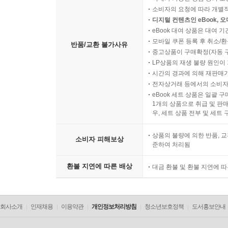
소비자의 요청에 따라 개별
디지털 컨텐츠인 eBook, 
eBook 대여 상품은 대여 기
모바일 쿠폰 등록 후 취소/환
반품/교환 불가사유
중고상품이 구매확정(자동 
LP상품의 재생 불량 원인이 기
시간의 경과에 의해 재판매가
전자상거래 등에서의 소비자
eBook 세트 상품은 일괄 
1개의 상품으로 취급 및 판매
우, 세트 상품 전부 및 세트
상품의 불량에 의한 반품, 교
소비자 피해보상
준하여 처리됨
환불 지연에 따른 배상
대금 환불 및 환불 지연에 
회사소개
인재채용
이용약관
개인정보처리방침
청소년보호정책
도서홍보안내