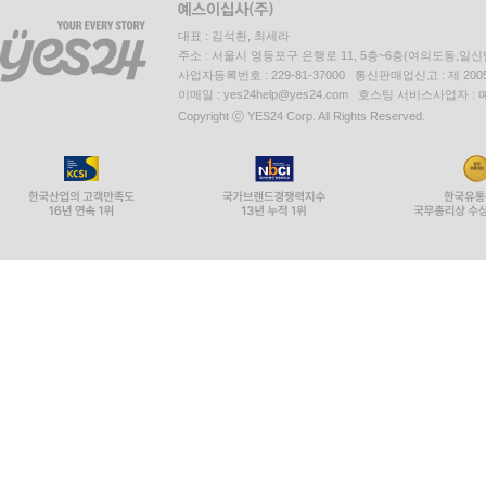
대표 : 김석환, 최세라
주소 : 서울시 영등포구 은행로 11, 5층~6층(여의도동,일신
사업자등록번호 : 229-81-37000 통신판매업신고 : 제 200
이메일 : yes24help@yes24.com 호스팅 서비스사업자 :
Copyright ⓒ YES24 Corp. All Rights Reserved.