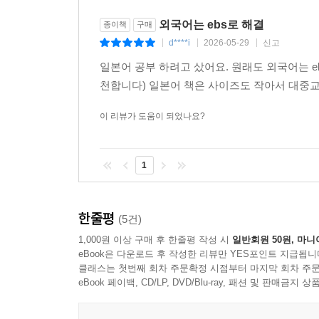
비밀은?
정성이 담긴 약속, 일본의 결혼식 초대장 문화
외국어는 ebs로 해결
종이책
구매
d****i
2026-05-29
신고
|
|
|
일본어 공부 하려고 샀어요. 원래도 외국어는 e
천합니다) 일본어 책은 사이즈도 작아서 대중교
이 리뷰가 도움이 되었나요?
1
한줄평
(5건)
1,000원 이상 구매 후 한줄평 작성 시
일반회원 50원, 마니
eBook은 다운로드 후 작성한 리뷰만 YES포인트 지급됩니
클래스는 첫번째 회차 주문확정 시점부터 마지막 회차 주문
eBook 페이백, CD/LP, DVD/Blu-ray, 패션 및 판매금