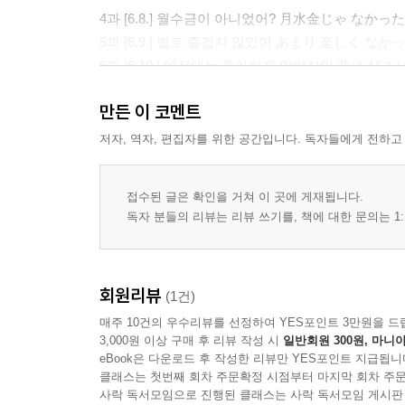
4과 [6.8.] 월수금이 아니었어? 月水金じゃ なかっ
5과 [6.9.] 별로 즐겁지 않았어 あまり 楽しく なか
6과 [6.10.] 예전에는 좋아하지 않았지만 昔は 
만든 이 코멘트
랜덤 박스 지식
만두는?
저자, 역자, 편집자를 위한 공간입니다. 독자들에게 전하고
비닐우산의 발상지, 일본의 ‘우산의 날’
괜찮아, 대장부니까!, 「大丈夫」의 유래
접수된 글은 확인을 거쳐 이 곳에 게재됩니다.
독자 분들의 리뷰는 리뷰 쓰기를, 책에 대한 문의는 1:
Week3
7과 [6.15.] 순두부는 어때요? スンドゥブは どう
8과 [6.16.] 계속 머리가 아파요 ずっと 頭が 痛い
회원리뷰
(1건)
9과 [6.17.] 태블릿을 갖고 싶어 ! タブレットが ほ
매주 10건의 우수리뷰를 선정하여 YES포인트 3만원을 드
3,000원 이상 구매 후 리뷰 작성 시
일반회원 300원, 마니아
랜덤 박스 지식:
eBook은 다운로드 후 작성한 리뷰만 YES포인트 지급됩니
학원은?
클래스는 첫번째 회차 주문확정 시점부터 마지막 회차 주문
이름 속에 담긴 계절, 「つゆ(梅雨)」의 유래
사락 독서모임으로 진행된 클래스는 사락 독서모임 게시판