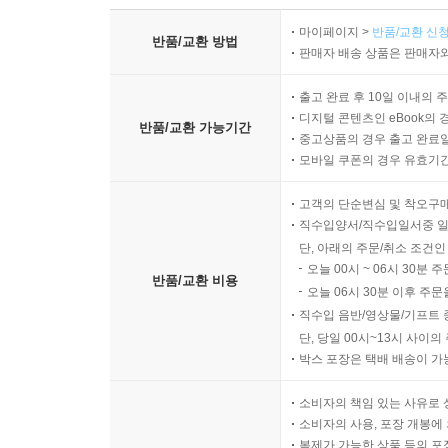
마이페이지 >
반품/교환 신청
반품/교환 방법
판매자 배송 상품은 판매자와
출고 완료 후 10일 이내의 
디지털 콘텐츠인 eBook의 
반품/교환 가능기간
중고상품의 경우 출고 완료일
모바일 쿠폰의 경우 유효기간(
고객의 단순변심 및 착오구
직수입양서/직수입일서중 일
단, 아래의 주문/취소 조건인
오늘 00시 ~ 06시 30분 
반품/교환 비용
오늘 06시 30분 이후 주문
직수입 음반/영상물/기프트 
단, 당일 00시~13시 사이
박스 포장은 택배 배송이 가
소비자의 책임 있는 사유로 
소비자의 사용, 포장 개봉에 
복제가 가능한 상품 등의 포장을 