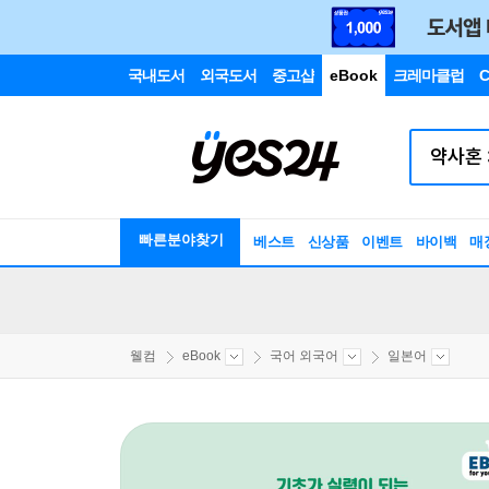
국내도서
외국도서
중고샵
eBook
크레마클럽
C
빠른분야찾기
베스트
신상품
이벤트
바이백
매
웰컴
eBook
국어 외국어
일본어