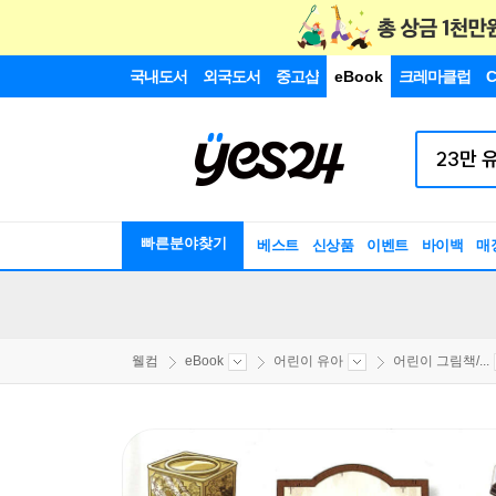
국내도서
외국도서
중고샵
eBook
크레마클럽
C
빠른분야찾기
베스트
신상품
이벤트
바이백
매
웰컴
eBook
어린이 유아
어린이 그림책/...