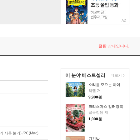
AD
절판
상태입니다.
이 분야 베스트셀러
더보기
소리를 모으는 아이
리엘 저
9,900
원
크리스마스 컬러링북
골목정원 저
1,000
원
사용 불가) /PC(Mac)
긴긴밤