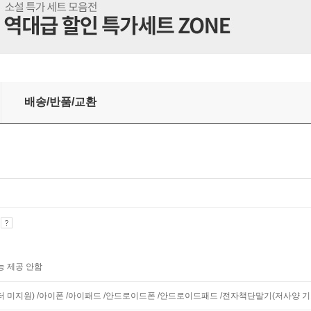
배송/반품/교환
기
능 제공 안함
니터 미지원) /아이폰 /아이패드 /안드로이드폰 /안드로이드패드 /전자책단말기(저사양 기기 