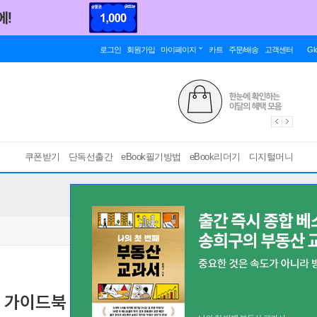
로그인
회원가입
마이페이지
카트
주문/배송
고객센터
Gl
쿠폰받기
단독선출간
eBook필기방법
eBook리더기
디지털머니
식 가이드북
[ EPUB ]