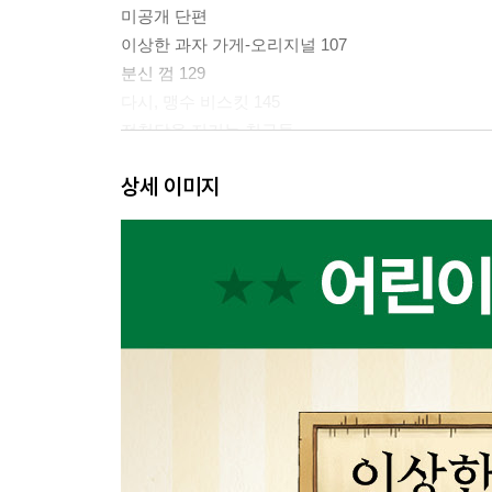
미공개 단편
이상한 과자 가게-오리지널 107
분신 껌 129
다시, 맹수 비스킷 145
전천당을 지키는 친구들
‘냐하하’ 날마다 즐거워 170
상세 이미지
마네키네코들의 좌담회 176
권말 부록 - 베니코의 고민 상담소 181
스미마루의 그림일기 106, 128, 144, 180
찾아보기 186
나만의 과자 노트 192