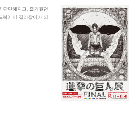
욱 단단해지고, 즐거웠던
이드북》이 길라잡이가 되