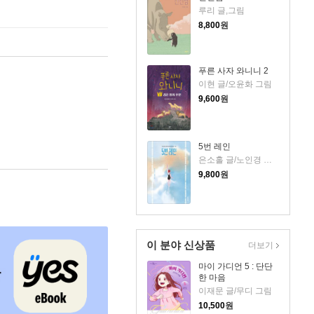
루리 글,그림
8,800
원
푸른 사자 와니니 2
이현 글/오윤화 그림
9,600
원
5번 레인
은소홀 글/노인경 그림
9,800
원
이 분야 신상품
더보기
마이 가디언 5 : 단단
한 마음
이재문 글/무디 그림
10,500
원