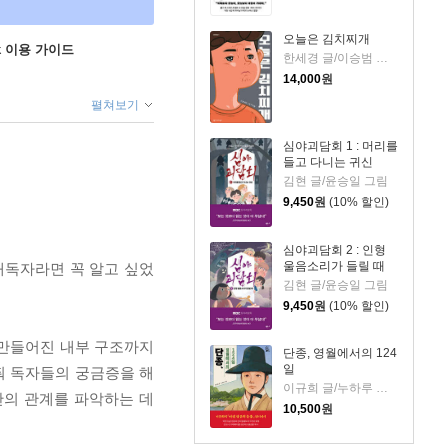
오늘은 김치찌개
ok 이용 가이드
한세경 글/이승범 그림
14,000
원
펼쳐보기
심야괴담회 1 : 머리를
들고 다니는 귀신
김현 글/윤승일 그림
9,450
원
(10% 할인)
심야괴담회 2 : 인형
울음소리가 들릴 때
애독자라면 꼭 알고 싶었
김현 글/윤승일 그림
9,450
원
(10% 할인)
 만들어진 내부 구조까지
단종, 영월에서의 124
일
줘 독자들의 궁금증을 해
이규희 글/누하루 그림
간의 관계를 파악하는 데
10,500
원