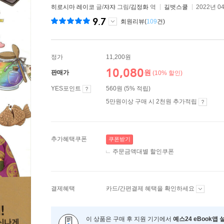
히로시마 레이코
글/
쟈쟈
그림/
김정화
역
길벗스쿨
2022년 0
9.7
회원리뷰(
109
건)
정가
11,200원
10,080
원
판매가
(10% 할인)
YES포인트
560원 (5% 적립)
5만원이상 구매 시 2천원 추가적립
추가혜택쿠폰
쿠폰받기
주문금액대별 할인쿠폰
결제혜택
카드/간편결제 혜택을 확인하세요
이 상품은 구매 후 지원 기기에서
예스24 eBook앱