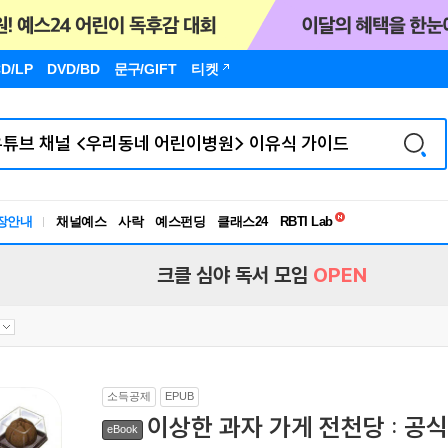
D/LP
DVD/BD
문구
/GIFT
티켓
독서유형검사
장안내
채널예스
사락
예스펀딩
클래스24
RBTI Lab
독서유형검사
크클 심야 독서 모임
OPEN
소득공제
EPUB
이상한 과자 가게 전천당 : 공
eBook