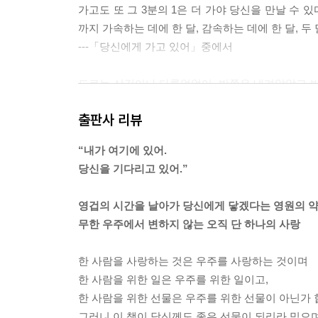
가고도 또 그 3분의 1은 더 가야 당신을 만날 수 
까지 가속하는 데에 한 달, 감속하는 데에 한 달, 두
---「당신에게 가고 있어」중에서
도로는 산길이나 다름없었어. 반쯤은 내려앉았고 반
잎처럼 튀어나왔어. 넘어진 전신주에서 늘어진 전선
출판사 리뷰
풀이 무성하게 자라고 있었어. 차와 사람이 가득했
---「당신에게 가고 있어」중에서
“내가 여기에 있어.
당신을 기다리고 있어.”
“바보 같은 짓을 했어. 저 녀석이 계속 지구로 돌
일으켜 세워줄 텐데. 이번에는 정말로 다 끝장날지도
영겁의 시간을 날아가 당신에게 닿겠다는 영원의 
---「미래로 가는 사람들」중에서
무한 우주에서 변하지 않는 오직 단 하나의 사랑
“나는 신이 아니야.”
한 사람을 사랑하는 것은 우주를 사랑하는 것이며
성하는 노야의 귀에 속삭였다.
한 사람을 위한 일은 우주를 위한 일이고,
“당신과 같은 사람이야.”
한 사람을 위한 선물은 우주를 위한 선물이 아닌가 
무슨 말이든 상관없었을 것이다. 둘러싼 이들은 노야
그러니 이 책이 당신께도 좋은 선물이 되리라 믿으며. 