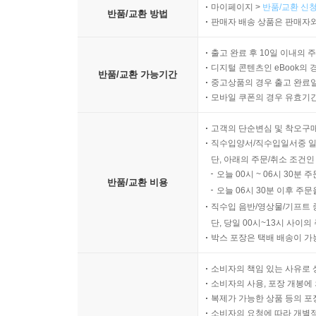
마이페이지 >
반품/교환 신청
반품/교환 방법
판매자 배송 상품은 판매자와
출고 완료 후 10일 이내의 
디지털 콘텐츠인 eBook의 
반품/교환 가능기간
중고상품의 경우 출고 완료일
모바일 쿠폰의 경우 유효기간(
고객의 단순변심 및 착오구
직수입양서/직수입일서중 일
단, 아래의 주문/취소 조건인
오늘 00시 ~ 06시 30분 
반품/교환 비용
오늘 06시 30분 이후 주문
직수입 음반/영상물/기프트 
단, 당일 00시~13시 사이
박스 포장은 택배 배송이 가
소비자의 책임 있는 사유로 
소비자의 사용, 포장 개봉에 
복제가 가능한 상품 등의 포장을 
소비자의 요청에 따라 개별