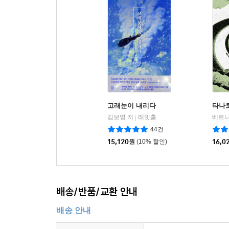
고래눈이 내리다
타나토
김보영 저
래빗홀
|
44건
15,120
원
(10% 할인)
16,0
배송/반품/교환 안내
배송 안내