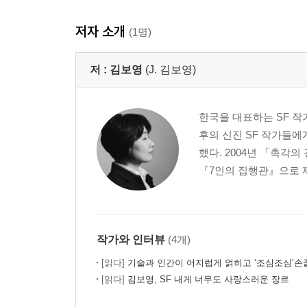
저자 소개
(1명)
저 :
김보영
(J. 김보영)
한국을 대표하는 SF 작가
후의 신진 SF 작가들에
했다. 2004년 「촉각
『7인의 집행관』으로 제1
작가와 인터뷰
(4개)
[읽다]
기술과 인간이 어지럽게 얽히고 ‘조심조심’손끝을 맞대
[읽다]
김보영, SF 내게 너무도 사랑스러운 장르