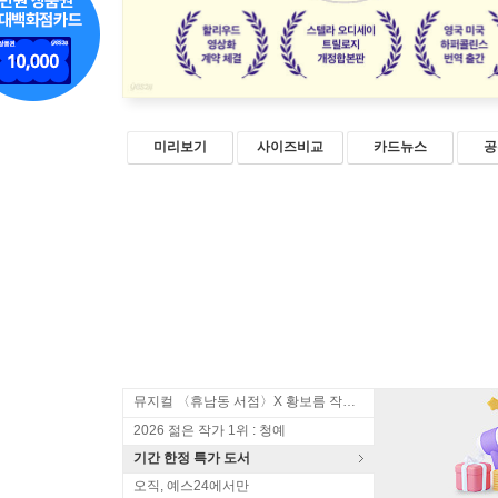
미리보기
사이즈비교
카드뉴스
공
뮤지컬 〈휴남동 서점〉X 황보름 작가 북토크
2026 젊은 작가 1위 : 청예
기간 한정 특가 도서
오직, 예스24에서만