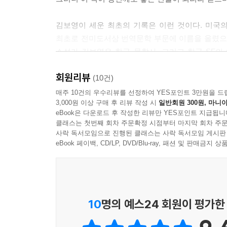
않은 채 일종의 기도문이 되어 전해질 것이다. 어차
김보영이 세운 최초의 기록은 이런 것이다. 미국의
---「미래로 가는 사람들」중에서
최초로 전미도서상 번역문학 부문에 이름을 올렸으며
소설가 김보영은 한국 문학사, 그리고 한국 SF의
갖도록 기여한 작가 중 한 명으로 꼽히게 된다.
회원리뷰
(10건)
김보영에게도 최초가 있다면 이런 것이다. 개인에게 
매주 10건의 우수리뷰를 선정하여 YES포인트 3만원을 드
3,000원 이상 구매 후 리뷰 작성 시
일반회원 300원, 마니아
그러나 아이러니하게도 이 작품은 세계인에게 가장
eBook은 다운로드 후 작성한 리뷰만 YES포인트 지급됩니
있어〉다.
클래스는 첫번째 회차 주문확정 시점부터 마지막 회차 주문
사락 독서모임으로 진행된 클래스는 사락 독서모임 게시판
그런데 정말 신기하더군요. 알지도 못하는 사람인데
eBook 페이백, CD/LP, DVD/Blu-ray, 패션 및 판매금
자연스러워졌어요. (좌담 〈단 한 명의 마음을 움직
총 열다섯 통의 편지로 구성된 이 소설은 사랑
여자친구와 헤어질 위기에 처한 그는, 그녀가 돌아오
10
명의 예스24 회원이 평가한
지구를 빛의 속도로 돌면서 다른 별에서 오는 사람
배에 올라 재회의 꿈에 부푼 것도 잠시, 착오로 