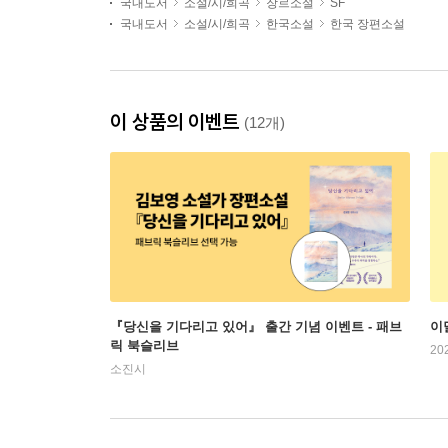
국내도서
소설/시/희곡
장르소설
SF
국내도서
소설/시/희곡
한국소설
한국 장편소설
이 상품의 이벤트
(12개)
『당신을 기다리고 있어』 출간 기념 이벤트 - 패브
이
릭 북슬리브
20
소진시