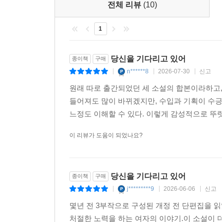
전체 리뷰
(10)
반복하여 목격한다. 남자를 향한 간절한 그리움으로,
1
우주의 끝으로 날아오르는 마지막 모험
최후의 인류, 시간 여행자
당신을 기다리고 있어
종이책
구매
“시간은 차원과 같아. 다른 시간대는 다른 차원에
n******8
2026-07-30
신고
|
|
|
(〈미래로 가는 사람들〉, p. 228)
원래 따로 출간되었던 세 소설의 합본이라하고,
들어져도 많이 바뀌겠지만, 수입과 기획이 수긍
다 쓰고 나면 후련해져서 다시는 아무것도 쓰지 
느정도 이해할 수 있다. 이렇게 감성적으로 뚜렷
갈망하는 사람의 이야기였지요. (〈미래로 가는 사람들〉 
이 리뷰가 도움이 되었나요?
마지막 부에 위치한 〈미래로 가는 사람들〉은
주인공으로 삼지만, 집필 시기로 따지면 가장 먼저
여행자 ‘성하’의 여정을 起(기)/承(승)/轉(전)/合
당신을 기다리고 있어
종이책
구매
자신의 존재와 역할에 회의를 느끼고, 우주의 끝이
j*********9
2026-06-06
신고
|
|
|
물리 법칙의 기본을 이해하게 된 뒤, ‘승’에서 성
몇년 전 3부작으로 구성된 개정 전 단편집을 
생각해볼 기회를 갖는다. 놀랍게도 ‘結(결)’이 아
처절한 노력을 하는 여자의 이야기.이 소설이 