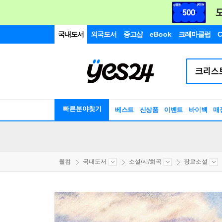
국내도서
외국도서
중고샵
eBook
크레마클럽
C
빠른분야찾기
베스트
신상품
이벤트
바이백
매
웰컴
국내도서
소설/시/희곡
장르소설