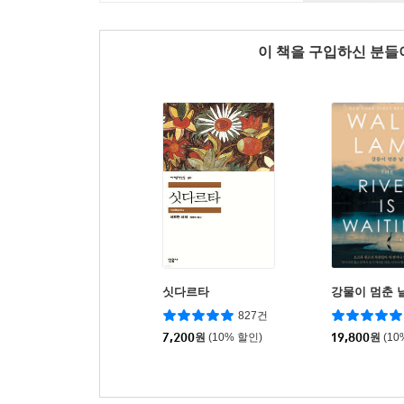
이 책을 구입하신 분
싯다르타
강물이 멈춘 
827건
7,200
원
(10% 할인)
19,800
원
(10