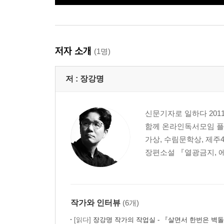
저자 소개
(1명)
저 :
장강명
신문기자로 일하다 20
함께 온라인독서모임 플랫
가상, 수림문학상, 제주
장편소설 『열광금지, 에
작가와 인터뷰
(6개)
[읽다]
장강명 작가의 작업실 - 『살면서 한번은 벽돌책