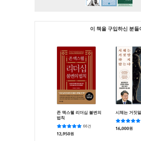
이 책을 구입하신 분
존 맥스웰 리더십 불변의
시체는 거짓
법칙
66건
16,000
원
12,950
원