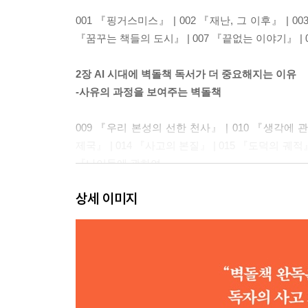
001 『핑거스미스』 | 002 『재난, 그 이후』 | 0
『꿈꾸는 책들의 도시』 | 007 『끝없는 이야기』 |
2장 AI 시대에 벽돌책 독서가 더 중요해지는 이유
-사유의 과정을 보여주는 벽돌책
009 『우리 본성의 선한 천사』 | 010 『생각에 
제국』 | 014 『사고의 본질』 | 015 『도덕의 궤적』
『나이듦에 관하여』
상세 이미지
3장 어떤 생각들은 그에 걸맞은 분량을 요구한다
-크고 촘촘한 생각이 담긴 벽돌책들
020 『축의 시대』 | 021 『행동』 | 022, 023 
『경제학자의 시대』 | 028 『진화심리학』 | 029 『
『현대의 탄생』 | 034 『과학을 만든 사람들』 | 0