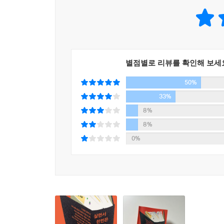
복잡하고 거대한 사고는 벽돌책에 담겨 있을 확률이
양이 질을 담보할 수 있을까. 책에 관한 한 이 질
요구하기 때문이다.” 저자는 “복잡하고 다면적인 진
도전적일수록 설명과 논증 과정은 길어지며, 하나의
별점별로 리뷰를 확인해 보세
저자들은 자신이 처음 던진 질문을 수정하기도 하고
50%
3장에서는 크고 촘촘한 생각을 고해상도로 전해주
33%
규모의 서가를 설치하는 일이나 다름없다. 그 서가
8%
가지런히 정렬될 것이다. 앤드루 솔로몬의 『한낮의
8%
최대치를 엿볼 수 있을 것이다.
0%
복잡한 생각을 하지 않으려는 습성은 사실 21세기
인터넷과 소셜미디어에 있다. 온라인 논쟁에서는
주의력은 이전 같지 않다. 지적 지구력이 떨어지는
세계가 뿌옇고 모호해질 때 자기 삶을 설계하는 능