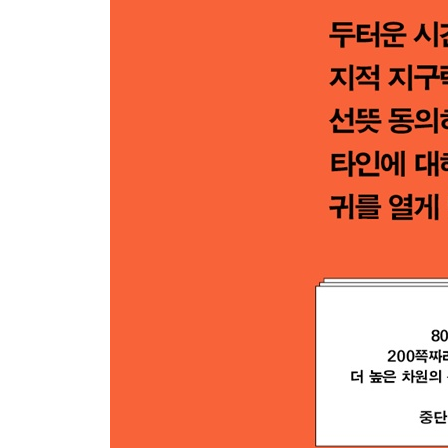
4장 지적 지구력이라는 ‘정신의 기초 체력’
-도발적이거나 논쟁적이거나 불편한 벽돌책들
036 『특이점이 온다』 | 037 『루시퍼 이펙트』 |
바꾼다』 | 042 『문명의 붕괴』 | 043 『무신론자의 
모든 것』 | 048 『마오주의』 | 049 『신의 전쟁』
5장 시간을 함께 보낸다는 감각
-삶을 체험하게 하는 벽돌책들
052 『아메리칸 프로메테우스』 | 053 『권력의 조건
다빈치』 | 058 『히치콕』 | 059 『스티브 잡스』 
이야기』 | 063, 064 『4 3 2 1』 1, 2 | 065
『은하수를 여행하는 히치하이커를 위한 안내서』 | 07
074 『게스트』 | 075 『최악』 | 076 『망내인』 |
6장 모듈형 벽돌책들의 매력