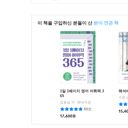
이 책을 구입하신 분들이 산
분야 연관 책
1일 1페이지 영어 어휘력 3
해석
65
수전 
김동섭 저
현대지성
|
60건
15,4
17,600
원