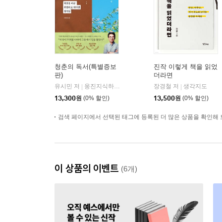
청춘의 독서(특별증보
진작 이렇게 책을 읽었
판)
더라면
유시민 저
웅진지식하우스
장경철 저
생각지도
|
|
13,300
원
(0% 할인)
13,500
원
(0% 할인)
검색 페이지에서 선택된 태그에 등록된 더 많은 상품을 확인해 
이 상품의 이벤트
(6개)