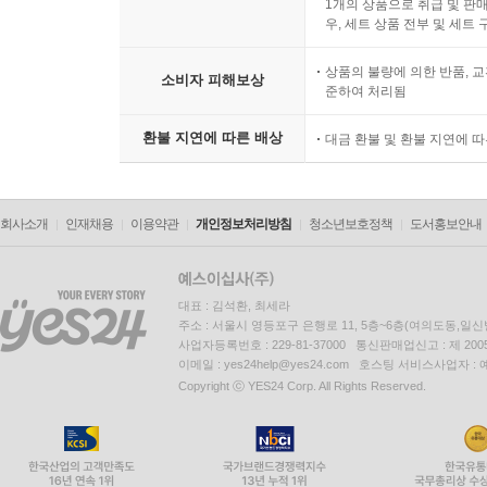
1개의 상품으로 취급 및 판매
우, 세트 상품 전부 및 세트
상품의 불량에 의한 반품, 교
소비자 피해보상
준하여 처리됨
환불 지연에 따른 배상
대금 환불 및 환불 지연에 
회사소개
인재채용
이용약관
개인정보처리방침
청소년보호정책
도서홍보안내
대표 : 김석환, 최세라
주소 : 서울시 영등포구 은행로 11, 5층~6층(여의도동,일신
사업자등록번호 : 229-81-37000 통신판매업신고 : 제 200
이메일 : yes24help@yes24.com 호스팅 서비스사업자 :
Copyright ⓒ YES24 Corp. All Rights Reserved.