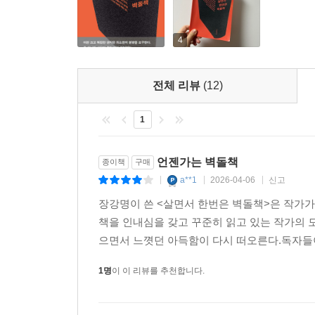
저자는 현대를 살아가는 데 가장 밑바탕이 되는 힘은
견디도록 해주기 때문이다. 그렇다면 이런 능력은
논쟁을 펼쳐보라. 이때 자신의 판단은 보류하고 
4
저자가 세운 전제, 채택한 증거를 수백 페이지에
소개한다. 기술문명, 기후위기, 문명의 붕괴 등 
전체 리뷰
(12)
독자는 대립의 날을 세우게 될 것이다. 이때 선취
체력이 되어줄 것이다.
1
미세한 체험이 쌓여 일으키는 거대한 정서적 충격
언젠가는 벽돌책
종이책
구매
a**1
2026-04-06
신고
|
|
|
벽돌책 읽기는 한 권의 책과 오랜 시간을 보내는 
장강명이 쓴 <살면서 한번은 벽돌책>은 작가가
독자의 내면에 신기한 일이 일어난다고 말하는데, 
책을 인내심을 갖고 꾸준히 읽고 있는 작가의 모
읽으면서 처칠의 고민에 함께 붙들려 마침내 그를
으면서 느꼇던 아득함이 다시 떠오른다.독자들이 
이 책을 읽은 후 처칠을 높이 평가하게 됐을까? 이
시간 들여다보면 그를 이분법적으로 판단할 수 없게 
1명
이 이 리뷰를 추천합니다.
낯설 수 있지만, 점점 더 몰입도와 감흥이 높아지는
저자는 “벽돌책이 만든 공간에서 독자는 인물의 숨