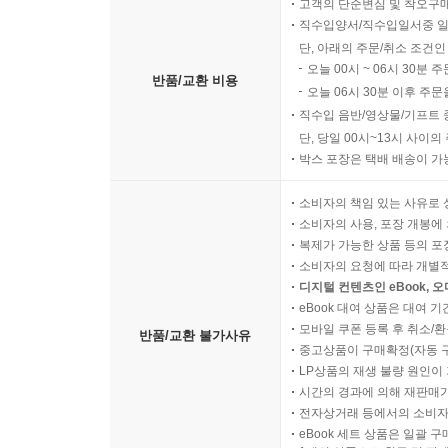
고객의 단순변심 및 착오구
직수입양서/직수입일서중 일
단, 아래의 주문/취소 조건인
오늘 00시 ~ 06시 30분 
반품/교환 비용
오늘 06시 30분 이후 주문
직수입 음반/영상물/기프트 
단, 당일 00시~13시 사이
박스 포장은 택배 배송이 가
소비자의 책임 있는 사유로 
소비자의 사용, 포장 개봉에 
복제가 가능한 상품 등의 포장을 
소비자의 요청에 따라 개별
디지털 컨텐츠인 eBook, 
eBook 대여 상품은 대여 기
모바일 쿠폰 등록 후 취소/환
반품/교환 불가사유
중고상품이 구매확정(자동 
LP상품의 재생 불량 원인이 기
시간의 경과에 의해 재판매가
전자상거래 등에서의 소비자
eBook 세트 상품은 일괄 