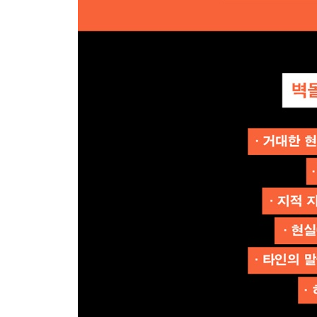
-곁에 두고 심심할 때 읽으면 좋은 모듈형 벽돌책들
078 『일』 | 079 『교양』 | 080 『죽이는 책』 |
『지독하게 인간적인 하루들』 | 085 『오리지널 마인
『촘스키, 사상의 향연』 | 090 『안 그러면 아비규환
『한국추리소설 걸작선』 1, 2
7장 버거운 책을 읽는 것도 좋은 경험
-심오하거나 다소 딱딱한 벽돌책들
095 『선과 모터사이클 관리술』 | 096 『컨버전스
『호라이즌』