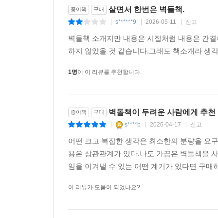
살면서 한번은 벽돌책.
종이책
구매
정서적 충격은 거대해진다. 우리는 책 속 인물들을
s******9
2026-05-11
신고
|
|
|
저자는 강조한다. 오펜하이머, 레이먼드 카버, 
교활하고 조급한 인물이든 독서 후에는 그들을 단면
벽돌책 소개지만 내용은 시집처럼 내용은 간결
하지 않았을 것 같습니다.그래도 책소개라 생각하
이어서 각 챕터가 독립적이고 병렬적이어서 하나로 
1명
이 이 리뷰를 추천합니다.
책은 크고 복잡한 생각을 담고 있진 않더라도 벽돌책
수 있다!” 정보 과잉, 정보 파편화 시대에 두꺼운 
6장에서 소개된다.
벽돌책이 두려운 사람에게 추천
종이책
구매
s****b
2026-04-17
신고
벽돌책 읽기는 자칫 억지로 읽어야 한다는 의무감으
|
|
|
독서 방법이다. 하지만 지루해서 책장이 안 넘어가는
어떤 크고 복잡한 생각은 최소한의 분량을 요구
둘째, 어떤 사안을 다 이해하지 못한 채로 파고드
용은 상관관계가 있다.나도 가끔은 벽돌책을 사고
누군가는 이미 이 책을 써냈다는 점에서 고개가 절로
임을 이겨낼 수 있는 어떤 계기가 있다면 구매하는
많다’고 여기는 사람은 더 많이 배우면서 세상을 
이 리뷰가 도움이 되었나요?
벽돌책 6권을 소개한다.