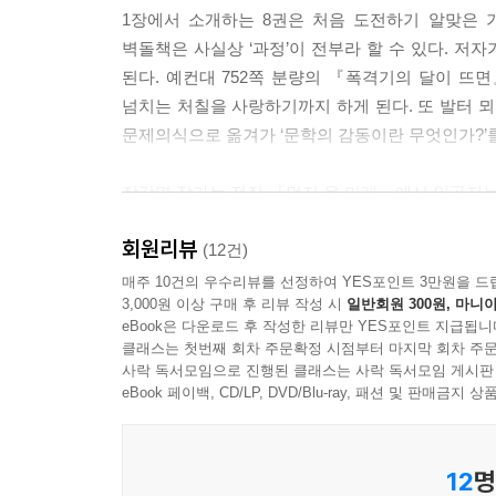
1장에서 소개하는 8권은 처음 도전하기 알맞은 
벽돌책은 사실상 ‘과정’이 전부라 할 수 있다. 
된다. 예컨대 752쪽 분량의 『폭격기의 달이 뜨
넘치는 처칠을 사랑하기까지 하게 된다. 또 발터
문제의식으로 옮겨가 ‘문학의 감동이란 무엇인가?’
장강명 작가는 전작 『먼저 온 미래』에서 인공지능
이때 그가 자신을 지키기 위해 가장 많이 한 것은 
회원리뷰
이는 바로 여러 논리를 검토해서 종합하고 책임지
(12건)
분석하고, 이를 추상화하며, 여러 논리를 견디는 
매주 10건의 우수리뷰를 선정하여 YES포인트 3만원을 드
3,000원 이상 구매 후 리뷰 작성 시
일반회원 300원, 마니아
벽돌책 작가가 일찍이 종합건설지성을 보여주었다.
eBook은 다운로드 후 작성한 리뷰만 YES포인트 지급됩니
클래스는 첫번째 회차 주문확정 시점부터 마지막 회차 주문
2장은 이처럼 커다란 지적 설계를 하도록 북돋우는
사락 독서모임으로 진행된 클래스는 사락 독서모임 게시판
밀어붙이는 힘, 새로운 틈을 파고드는 질문의 방식 
eBook 페이백, CD/LP, DVD/Blu-ray, 패션 및 판매금
희망이 생기고(대니얼 카너먼), 익히 알던 사실을
현실감을 느끼고(데이비드 쾀멘), 범주화와 유추를 
12
명