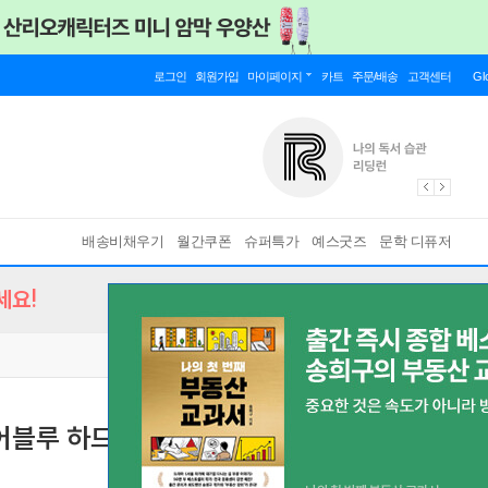
로그인
회원가입
마이페이지
카트
주문/배송
고객센터
Gl
배송비채우기
월간쿠폰
슈퍼특가
예스굿즈
문학 디퓨저
세요!
어블루 하드 L