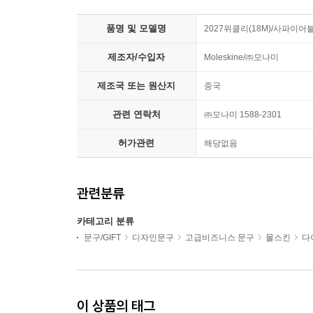
품명 및 모델명
2027위클리(18M)/사파이어블
제조자/수입자
Moleskine/㈜모나미
제조국 또는 원산지
중국
관련 연락처
㈜모나미 1588-2301
허가관련
해당없음
관련분류
카테고리 분류
문구/GIFT
디자인문구
고급비즈니스 문구
몰스킨
다
이 상품의 태그