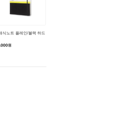
래식노트 플레인/블랙 하드
,000
원