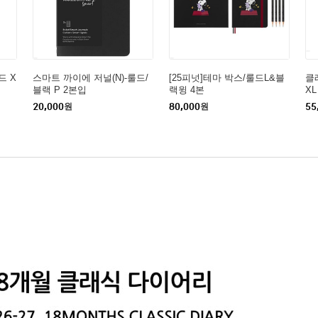
드 X
스마트 까이에 저널(N)-룰드/
[25피넛]테마 박스/룰드L&블
클
블랙 P 2본입
랙윙 4본
XL
20,000
원
80,000
원
55