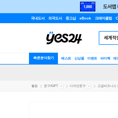
국내도서
외국도서
중고샵
eBook
크레마클럽
C
빠른분야찾기
베스트
신상품
이벤트
바이백
매
웰컴
문구/GIFT
디자인문구
고급비즈니스 문