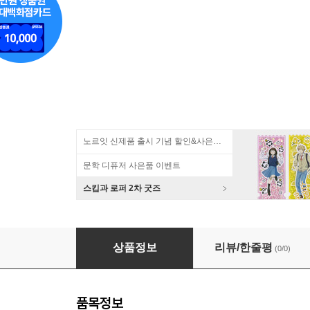
노르잇 신제품 출시 기념 할인&사은품 증정!
문학 디퓨저 사은품 이벤트
스킵과 로퍼 2차 굿즈
2027위클리(18M)/사파이어블루 하드 L
상품정보
리뷰/한줄평
(0/0)
품목정보