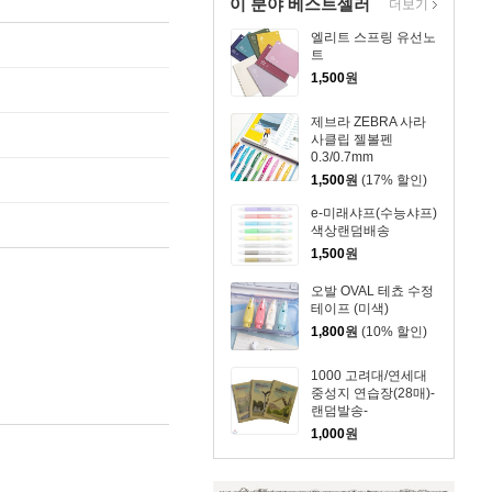
이 분야 베스트셀러
더보기
엘리트 스프링 유선노
트
1,500
원
제브라 ZEBRA 사라
사클립 젤볼펜
0.3/0.7mm
1,500
원
(17% 할인)
e-미래샤프(수능샤프)
색상랜덤배송
1,500
원
오발 OVAL 테쵸 수정
테이프 (미색)
1,800
원
(10% 할인)
1000 고려대/연세대
중성지 연습장(28매)-
랜덤발송-
1,000
원