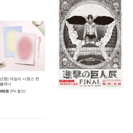
만년형] 데일리 시퀀스 한
 플래너
000
원
(0% 할인)