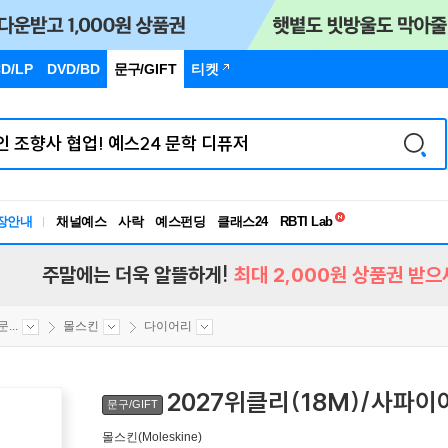
D/LP
DVD/BD
문구
/GIFT
티켓
독서유형검사
RBTI Lab
장안내
채널예스
사락
예스펀딩
클래스24
독서유형검사
주말에는 더욱 알뜰하게!
최대 2,000원 상품권 받으
...
몰스킨
다이어리
2027위클리(18M)/사파이
문구/GIFT
몰스킨(Moleskine)