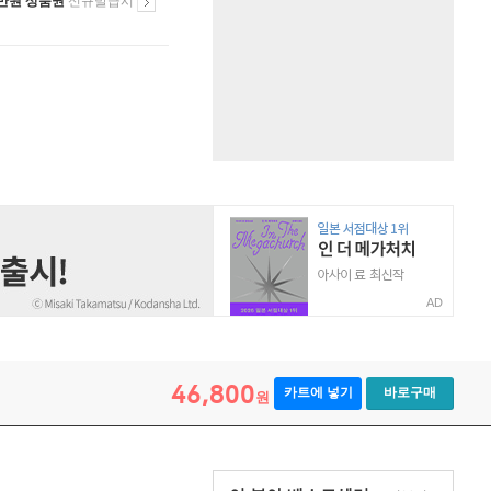
만원 상품권
신규발급시
AD
46,800
카트에 넣기
바로구매
원