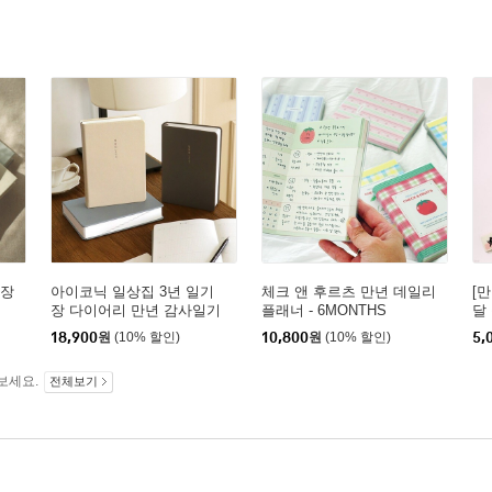
기장
아이코닉 일상집 3년 일기
체크 앤 후르츠 만년 데일리
[
장 다이어리 만년 감사일기
플래너 - 6MONTHS
달
18,900
원
(10% 할인)
10,800
원
(10% 할인)
5,
보세요.
전체보기