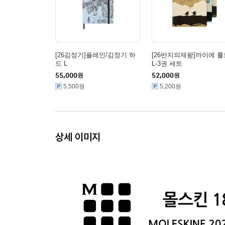
[26김정기]플레인/김정기 하
[26반지의제왕]까이에 룰
드 L
L-3권 세트
55,000
원
52,000
원
5,500원
5,200원
상세 이미지