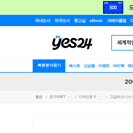
국내도서
외국도서
중고샵
eBook
크레마클럽
C
빠른분야찾기
베스트
신상품
이벤트
바이백
매
20
웰컴
문구/GIFT
디자인문구
고급비즈니스 문