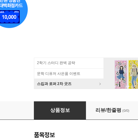
2학기 스터디 완벽 공략
문학 디퓨저 사은품 이벤트
스킵과 로퍼 2차 굿즈
2027위클리(18M)/스칼렛레드 하드 L
상품정보
리뷰/한줄평
(0/0)
품목정보