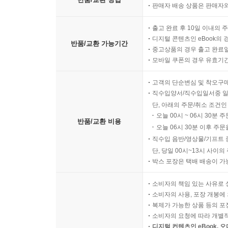
판매자 배송 상품은 판매자와
출고 완료 후 10일 이내의 
디지털 콘텐츠인 eBook의 
반품/교환 가능기간
중고상품의 경우 출고 완료일
모바일 쿠폰의 경우 유효기간(
고객의 단순변심 및 착오구
직수입양서/직수입일서중 일
단, 아래의 주문/취소 조건인
오늘 00시 ~ 06시 30분 
반품/교환 비용
오늘 06시 30분 이후 주문
직수입 음반/영상물/기프트 
단, 당일 00시~13시 사이
박스 포장은 택배 배송이 가
소비자의 책임 있는 사유로 
소비자의 사용, 포장 개봉에 
복제가 가능한 상품 등의 포장을 
소비자의 요청에 따라 개별
디지털 컨텐츠인 eBook, 