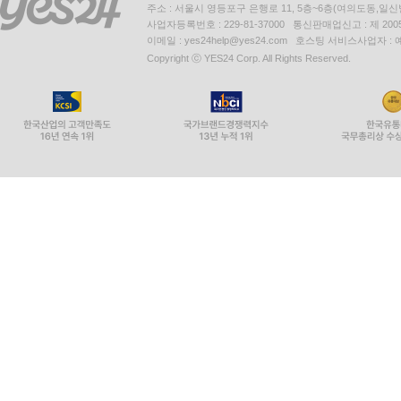
주소 : 서울시 영등포구 은행로 11, 5층~6층(여의도동,일신
사업자등록번호 : 229-81-37000 통신판매업신고 : 제 200
이메일 : yes24help@yes24.com 호스팅 서비스사업자 :
Copyright ⓒ YES24 Corp. All Rights Reserved.