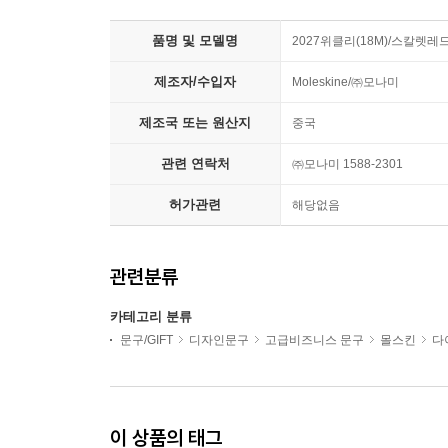
품명 및 모델명
2027위클리(18M)/스칼렛레드
제조자/수입자
Moleskine/㈜모나미
제조국 또는 원산지
중국
관련 연락처
㈜모나미 1588-2301
허가관련
해당없음
관련분류
카테고리 분류
문구/GIFT
디자인문구
고급비즈니스 문구
몰스킨
다
이 상품의 태그