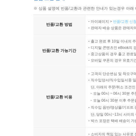
※ 상품 설명에 반품/교환과 관련한 안내가 있는경우 아래 
마이페이지 >
반품/교환 신청
반품/교환 방법
판매자 배송 상품은 판매자와
출고 완료 후 10일 이내의 
디지털 콘텐츠인 eBook의 
반품/교환 가능기간
중고상품의 경우 출고 완료일
모바일 쿠폰의 경우 유효기간(
고객의 단순변심 및 착오구
직수입양서/직수입일서중 일
단, 아래의 주문/취소 조건인
오늘 00시 ~ 06시 30분 
반품/교환 비용
오늘 06시 30분 이후 주문
직수입 음반/영상물/기프트 
단, 당일 00시~13시 사이
박스 포장은 택배 배송이 가
소비자의 책임 있는 사유로 