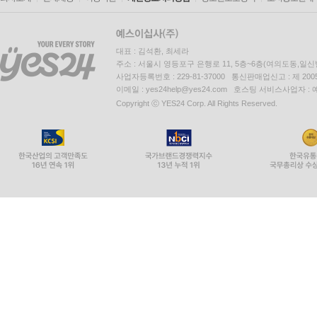
대표 : 김석환, 최세라
주소 : 서울시 영등포구 은행로 11, 5층~6층(여의도동,일신
사업자등록번호 : 229-81-37000 통신판매업신고 : 제 200
이메일 : yes24help@yes24.com 호스팅 서비스사업자 :
Copyright ⓒ YES24 Corp. All Rights Reserved.