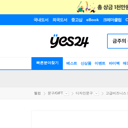
국내도서
외국도서
중고샵
eBook
크레마클럽
C
빠른분야찾기
베스트
신상품
이벤트
바이백
매
웰컴
문구/GIFT
디자인문구
고급비즈니스 문