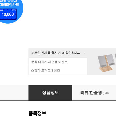
노르잇 신제품 출시 기념 할인&사은품 증정!
문학 디퓨저 사은품 이벤트
스킵과 로퍼 2차 굿즈
2027위클리(18M)/머틀그린 소프트 L
상품정보
리뷰/한줄평
(0/0)
품목정보