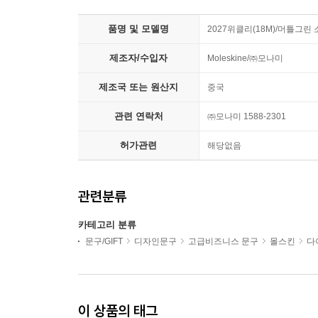
품명 및 모델명
2027위클리(18M)/머틀그린 
제조자/수입자
Moleskine/㈜모나미
제조국 또는 원산지
중국
관련 연락처
㈜모나미 1588-2301
허가관련
해당없음
관련분류
카테고리 분류
문구/GIFT
디자인문구
고급비즈니스 문구
몰스킨
다
이 상품의 태그