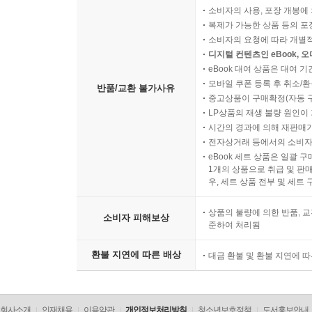
소비자의 사용, 포장 개봉에 
복제가 가능한 상품 등의 포장을 
소비자의 요청에 따라 개별
디지털 컨텐츠인 eBook, 
eBook 대여 상품은 대여 기
모바일 쿠폰 등록 후 취소/환
반품/교환 불가사유
중고상품이 구매확정(자동 
LP상품의 재생 불량 원인이 기
시간의 경과에 의해 재판매가
전자상거래 등에서의 소비자
eBook 세트 상품은 일괄 
1개의 상품으로 취급 및 판매
우, 세트 상품 전부 및 세트
상품의 불량에 의한 반품, 교
소비자 피해보상
준하여 처리됨
환불 지연에 따른 배상
대금 환불 및 환불 지연에 
회사소개
인재채용
이용약관
개인정보처리방침
청소년보호정책
도서홍보안내