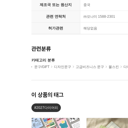
제조국 또는 원산지
중국
관련 연락처
㈜모나미 1588-2301
허가관련
해당없음
관련분류
카테고리 분류
문구/GIFT
디자인문구
고급비즈니스 문구
몰스킨
다
이 상품의 태그
#2027다이어리