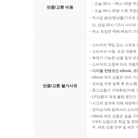
오늘 00시 ~ 06시 30분 
반품/교환 비용
오늘 06시 30분 이후 주문
직수입 음반/영상물/기프트 
단, 당일 00시~13시 사이
박스 포장은 택배 배송이 가
소비자의 책임 있는 사유로 
소비자의 사용, 포장 개봉에 
복제가 가능한 상품 등의 포장을 
소비자의 요청에 따라 개별
디지털 컨텐츠인 eBook, 
eBook 대여 상품은 대여 기
모바일 쿠폰 등록 후 취소/환
반품/교환 불가사유
중고상품이 구매확정(자동 
LP상품의 재생 불량 원인이 기
시간의 경과에 의해 재판매가
전자상거래 등에서의 소비자
eBook 세트 상품은 일괄 
1개의 상품으로 취급 및 판매
우, 세트 상품 전부 및 세트