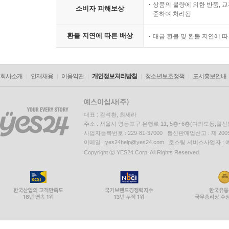
상품의 불량에 의한 반품, 교
소비자 피해보상
준하여 처리됨
환불 지연에 따른 배상
대금 환불 및 환불 지연에 
회사소개
인재채용
이용약관
개인정보처리방침
청소년보호정책
도서홍보안내
대표 : 김석환, 최세라
주소 : 서울시 영등포구 은행로 11, 5층~6층(여의도동,일신
사업자등록번호 : 229-81-37000 통신판매업신고 : 제 200
이메일 : yes24help@yes24.com 호스팅 서비스사업자 :
Copyright ⓒ YES24 Corp. All Rights Reserved.