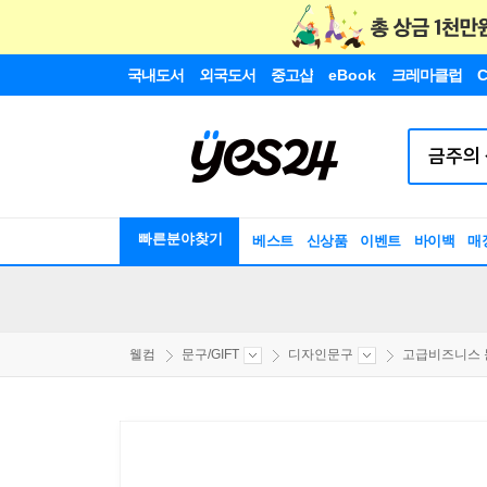
국내도서
외국도서
중고샵
eBook
크레마클럽
C
빠른분야찾기
베스트
신상품
이벤트
바이백
매
웰컴
문구/GIFT
디자인문구
고급비즈니스 문