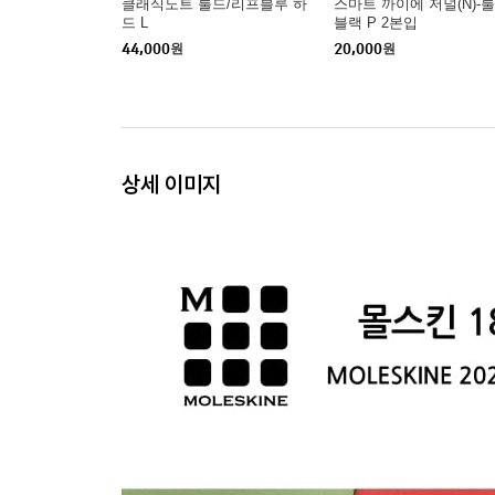
클래식노트 룰드/리프블루 하
스마트 까이에 저널(N)-룰
드 L
블랙 P 2본입
44,000
원
20,000
원
상세 이미지