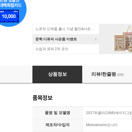
노르잇 신제품 출시 기념 할인&사은품 증정!
문학 디퓨저 사은품 이벤트
스킵과 로퍼 2차 굿즈
2027위클리(18M)/세이지그린 하드 L
상품정보
리뷰/한줄평
(0/0)
품목정보
품명 및 모델명
2027위클리(18M)/세이지그린
제조자/수입자
Moleskine/㈜모나미