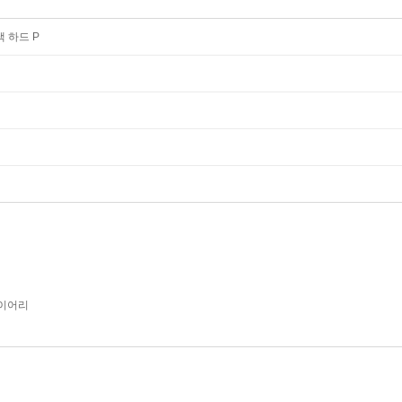
랙 하드 P
이어리