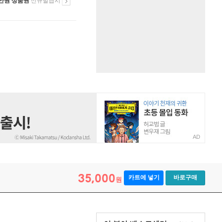
만원 상품권
신규발급시
AD
35,000
카트에 넣기
바로구매
원