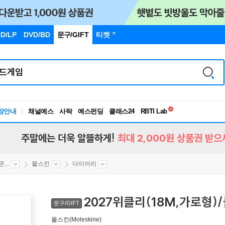
D/LP
DVD/BD
문구
/GIFT
티켓
독서유형검사
RBTI Lab
장안내
채널예스
사락
예스펀딩
클래스24
독서유형검사
주말에는 더욱 알뜰하게!
최대 2,000원 상품권 받으
...
몰스킨
다이어리
2027위클리(18M,가로형)/
문구/GIFT
몰스킨(Moleskine)