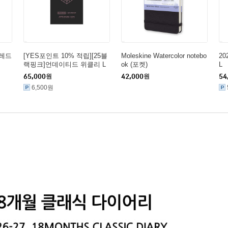
렛레드
[YES포인트 10% 적립][25블
Moleskine Watercolor notebo
20
랙핑크]언데이티드 위클리 L
ok (포켓)
L
65,000
원
42,000
원
54
6,500원