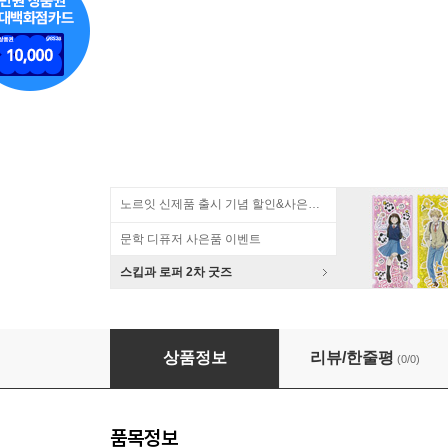
노르잇 신제품 출시 기념 할인&사은품 증정!
문학 디퓨저 사은품 이벤트
스킵과 로퍼 2차 굿즈
2027위클리(18M,가로형)/블랙 하드 P
상품정보
리뷰/한줄평
(0/0)
품목정보