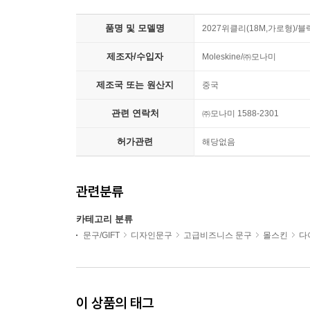
품명 및 모델명
2027위클리(18M,가로형)/블
제조자/수입자
Moleskine/㈜모나미
제조국 또는 원산지
중국
관련 연락처
㈜모나미 1588-2301
허가관련
해당없음
관련분류
카테고리 분류
문구/GIFT
디자인문구
고급비즈니스 문구
몰스킨
다
이 상품의 태그