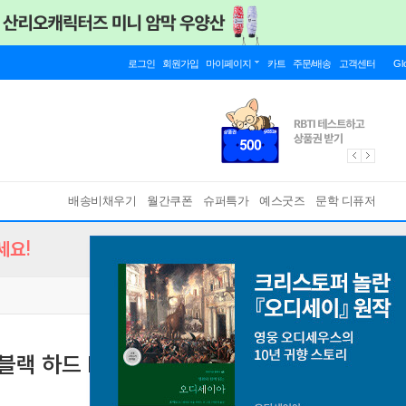
로그인
회원가입
마이페이지
카트
주문/배송
고객센터
Gl
배송비채우기
월간쿠폰
슈퍼특가
예스굿즈
문학 디퓨저
세요!
블랙 하드 P