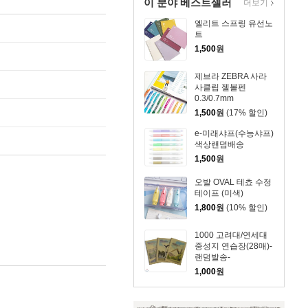
이 분야 베스트셀러
더보기
엘리트 스프링 유선노
트
1,500
원
제브라 ZEBRA 사라
사클립 젤볼펜
0.3/0.7mm
1,500
원
(17% 할인)
e-미래샤프(수능샤프)
색상랜덤배송
1,500
원
오발 OVAL 테쵸 수정
테이프 (미색)
1,800
원
(10% 할인)
1000 고려대/연세대
중성지 연습장(28매)-
랜덤발송-
1,000
원