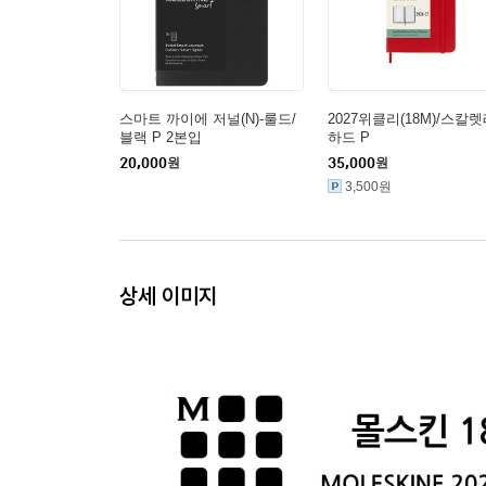
스마트 까이에 저널(N)-룰드/
2027위클리(18M)/스칼
블랙 P 2본입
하드 P
20,000
원
35,000
원
3,500원
상세 이미지