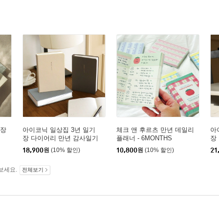
기장
아이코닉 일상집 3년 일기
체크 앤 후르츠 만년 데일리
아
장 다이어리 만년 감사일기
플래너 - 6MONTHS
장
18,900
원
(10% 할인)
10,800
원
(10% 할인)
21
보세요.
전체보기