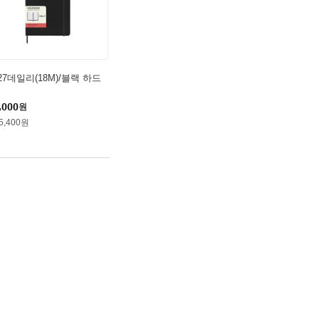
27데일리(18M)/블랙 하드
,000
원
5,400원