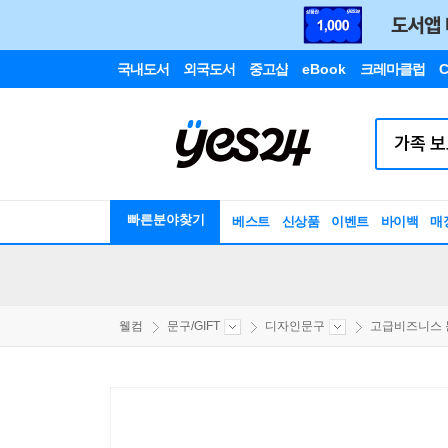
국내도서
외국도서
중고샵
eBook
크레마클럽
C
빠른분야찾기
베스트
신상품
이벤트
바이백
매
웰컴
문구/GIFT
디자인문구
고급비즈니스 문