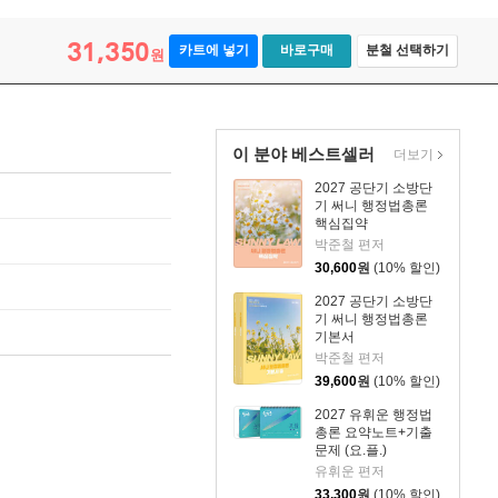
31,350
카트에 넣기
바로구매
분철 선택하기
원
이 분야 베스트셀러
더보기
2027 공단기 소방단
기 써니 행정법총론
핵심집약
박준철 편저
30,600
원
(10% 할인)
2027 공단기 소방단
기 써니 행정법총론
기본서
박준철 편저
39,600
원
(10% 할인)
2027 유휘운 행정법
총론 요약노트+기출
문제 (요.플.)
유휘운 편저
33,300
원
(10% 할인)