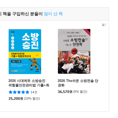
이 책을 구입하신 분들이
많이 산 책
1
/2
2026 시대에듀 소방승진
2026 The쉬운 소방전술 단
위험물안전관리법 기출+최
권화
종모의고사
36,570
원
(5% 할인)
14건
25,200
원
(10% 할인)