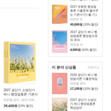
2027 유휘운 행정법
총론 기출문제 풀어주
는 기본서 (기.풀.기.)
유휘운 저
45,000
원
(10% 할인)
2027 공단기 써니 행
정법총론 행정법으로
의 초대
박준철 저
4,500
원
(10% 할인)
이 분야 신상품
더보기
2026 공단기 써니 행
정법각론 기출문제집
박준철 편저
17,100
원
(10% 할인)
2027 공단기 소방단기
써니 행정법총론 기본서
2027 공단기 소방단
박준철 편저
공단기(에스티유니타스)
|
기 써니 행정법총론
39,600
원
(10% 할인)
핵심집약