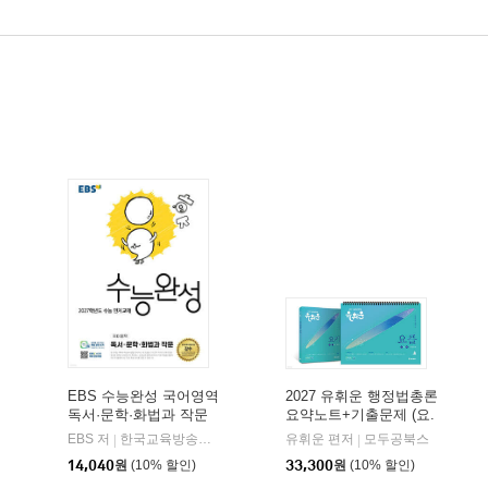
EBS 수능완성 국어영역
2027 유휘운 행정법총론
독서·문학·화법과 작문
요약노트+기출문제 (요.
(2026년)
플.)
비상교육
EBS 저
한국교육방송공사
유휘운 편저
모두공북스
|
|
|
14,040
원
(10% 할인)
33,300
원
(10% 할인)