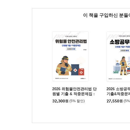
이 책을 구입하신 분
2026 위험물안전관리법 단
2026 소방
원별 기출 & 적중문제집 :
기출&적중문제
소방법령 3,4
령1,4
32,300
원
(5% 할인)
27,550
원
(5