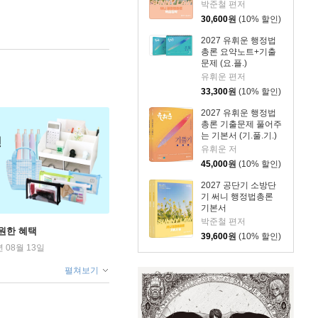
박준철 편저
30,600
원
(10% 할인)
2027 유휘운 행정법
총론 요약노트+기출
문제 (요.플.)
유휘운 편저
33,300
원
(10% 할인)
2027 유휘운 행정법
총론 기출문제 풀어주
는 기본서 (기.풀.기.)
유휘운 저
45,000
원
(10% 할인)
2027 공단기 소방단
기 써니 행정법총론
기본서
박준철 편저
원한 혜택
39,600
원
(10% 할인)
년 08월 13일
펼쳐보기