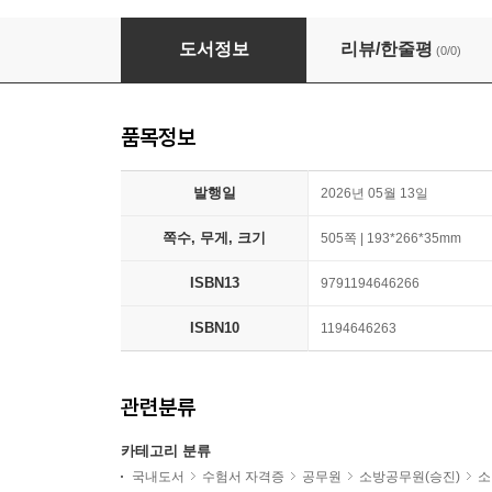
2026 The쉬운 소방전술 단원별 1000(천제) 기
도서정보
리뷰/한줄평
(0/0)
품목정보
발행일
2026년 05월 13일
쪽수, 무게, 크기
505쪽 | 193*266*35mm
ISBN13
9791194646266
ISBN10
1194646263
관련분류
카테고리 분류
국내도서
수험서 자격증
공무원
소방공무원(승진)
소