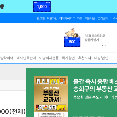
로그인
회원가입
마이페이지
카트
주문/배송
고객센터
Gl
름방학혜택
예사단독판매
이달의사은품
특가할인
추천도서
대량/법인
000(천제) 기출집 A형
소방승진 시험대비