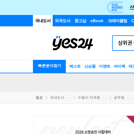
국내도서
외국도서
중고샵
eBook
크레마클럽
C
빠른분야찾기
베스트
신상품
이벤트
바이백
매
웰컴
국내도서
수험서 자격증
공무원