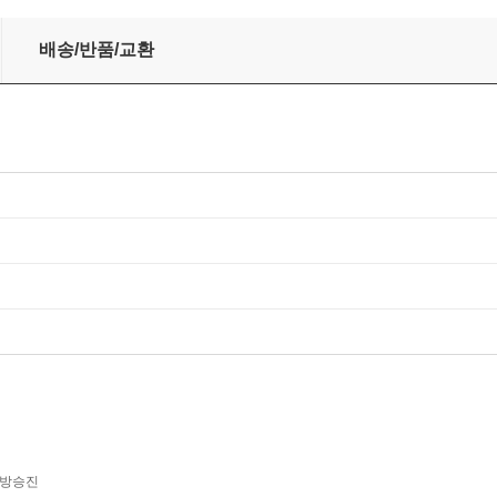
출집 A형
배송/반품/교환
방승진