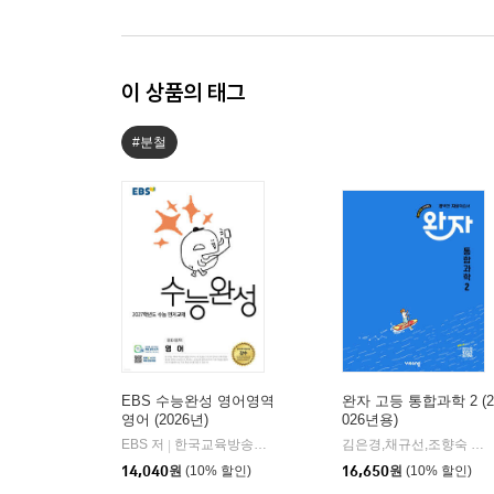
이 상품의 태그
#분철
EBS 수능완성 영어영역
완자 고등 통합과학 2 (2
영어 (2026년)
026년용)
EBS 저
한국교육방송공사
김은경,채규선,조향숙 등저
|
14,040
원
(10% 할인)
16,650
원
(10% 할인)