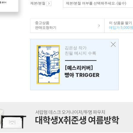
제본/분철
제본/분철 여부를 선택해주세요. (필수)
중고상품
이 상품을 팔기
판매요청하기
매입가 5,000
김은성 작가
친필 메시지 수록
---------------
[예스리커버]
빵야 TRIGGER