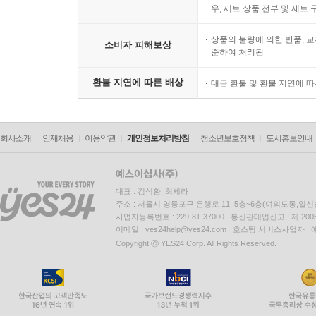
우, 세트 상품 전부 및 세트
상품의 불량에 의한 반품, 교
소비자 피해보상
준하여 처리됨
환불 지연에 따른 배상
대금 환불 및 환불 지연에 
회사소개
인재채용
이용약관
개인정보처리방침
청소년보호정책
도서홍보안내
대표 : 김석환, 최세라
주소 : 서울시 영등포구 은행로 11, 5층~6층(여의도동,일신
사업자등록번호 : 229-81-37000 통신판매업신고 : 제 200
이메일 : yes24help@yes24.com 호스팅 서비스사업자 :
Copyright ⓒ YES24 Corp. All Rights Reserved.