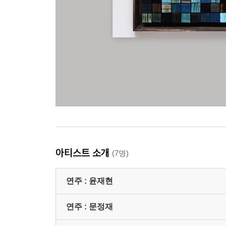
아티스트 소개
(7명)
연주 :
윤재현
연주 :
문정재