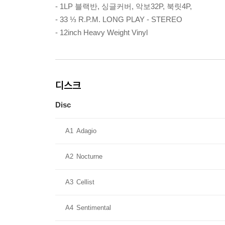
- 1LP 블랙반, 싱글커버, 악보32P, 북릿4P,
- 33 ⅓ R.P.M. LONG PLAY - STEREO
- 12inch Heavy Weight Vinyl
디스크
Disc
A1
Adagio
A2
Nocturne
A3
Cellist
A4
Sentimental