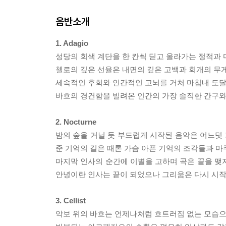
음반소개
1. Adagio
성당의 회색 계단을 한 칸씩 딛고 올라가는 정적과
첼로의 깊은 선율은 내면의 깊은 고백과 회개의 무
세속적인 후회와 인간적인 고뇌를 거처 마침내 도달
바흐의 경건함을 빌려온 인간의 가장 솔직한 간구
2. Nocturne
밤의 숲을 거닐 듯 부드럽게 시작된 음악은 어느덧
준 기억의 길은 때론 가슴 아픈 기억의 조각들과 
마지막 인사의 순간에 이별을 고하며 곡은 끝을 맺
안녕이란 인사는 끝이 되었으나 그리움은 다시 시
3. Cellist
악보 위의 바흐는 언제나처럼 흐트러짐 없는 모습으로 서