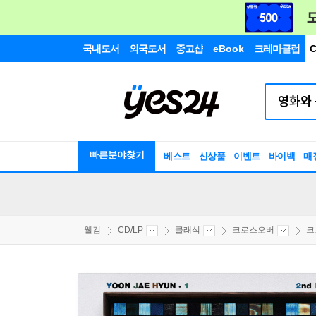
국내도서
외국도서
중고샵
eBook
크레마클럽
C
빠른분야찾기
베스트
신상품
이벤트
바이백
매
웰컴
CD/LP
클래식
크로스오버
크