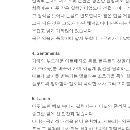
반복되는 아르페지오의 순환은 평온한 일상과도 같
처음에는 아주 작은 일렁임이었으나 선율의 마디 
고 형식을 벗어나 눈물로 변모합니다 활은 현을 거
그뒤 남은 것은 고요가 아닌 체념입니다 연주자는
무겁고 낮게 가라앉아 있습니다
곡은 약속된 종착지에 닿지 못합니다 무언가 더 말해
4. Sentimental
기타의 부드러운 아르페지오 위로 플루트의 선율이
가 조(Key)를 바꾸어 가며 어떻게 빛깔을 달리하
다르게 보이듯 반복되는 멜로디는 조옮김을 통해 설
플루트의 청아함과 첼로의 묵직한 서사 그리고 이를
5. La mer
아주 느린 템포 속에서 펼쳐지는 피아노의 풍성한 
숭고함 앞에 선 인간과 같습니다
바다는 공간적 배경을 넘어 순환하고 지속되는 영
토는 그 물결에 반사되는 희미한 빛처럼 명멸합니