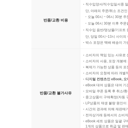
직수입양서/직수입일서중 일
단, 아래의 주문/취소 조건인
오늘 00시 ~ 06시 30분 
반품/교환 비용
오늘 06시 30분 이후 주문
직수입 음반/영상물/기프트 
단, 당일 00시~13시 사이
박스 포장은 택배 배송이 가
소비자의 책임 있는 사유로 
소비자의 사용, 포장 개봉에 
복제가 가능한 상품 등의 포장을 
소비자의 요청에 따라 개별
디지털 컨텐츠인 eBook, 
eBook 대여 상품은 대여 기
모바일 쿠폰 등록 후 취소/환
반품/교환 불가사유
중고상품이 구매확정(자동 
LP상품의 재생 불량 원인이 기
시간의 경과에 의해 재판매가
전자상거래 등에서의 소비자
eBook 세트 상품은 일괄 
1개의 상품으로 취급 및 판매