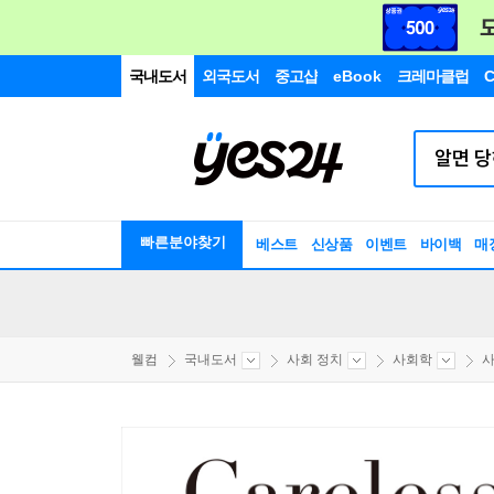
국내도서
외국도서
중고샵
eBook
크레마클럽
C
빠른분야찾기
베스트
신상품
이벤트
바이백
매
웰컴
국내도서
사회 정치
사회학