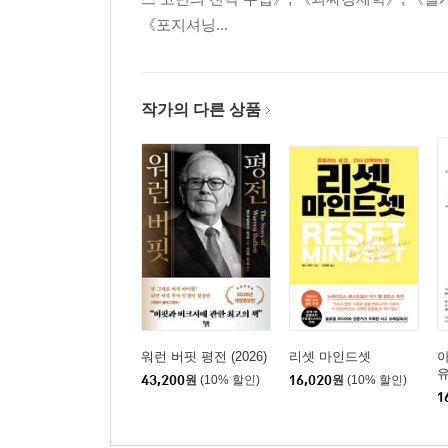
《포지셔닝...
작가의 다른 상품
워런 버핏 평전 (2026)
리셋 마인드셋
43,200
원
(10% 할인)
16,020
원
(10% 할인)
1