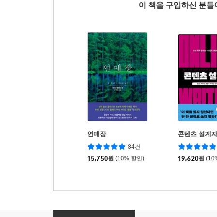
이 책을 구입하신 분
연매장
콘텐츠 설계
84건
15,750
원
(10% 할인)
19,620
원
(10