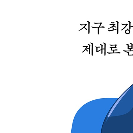
28장 린 인 하고, 드러누워라
29장 시민 산체스
30장 포커페이스
31장 마음이 따스해지는 이야기
32장 출산…
33장 그걸 꼭 이렇게까지?
34장 페이스북 선거
35장 진실에 분노하다
36장 로즈버드
37장 서민 코스프레
38장 빵 없으면 케이크 먹으라지
39장 페이스북 페미니스트 파이트 클럽
40장 베이징에서 인사드립니다
41장 우리의 중국 파트너
42장 존경하는 상원의원님
43장 빠르게 움직이고 법을 깨뜨려라
44장 감정 타기팅