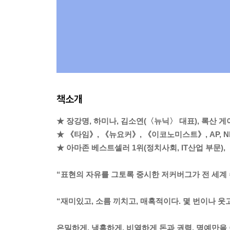
책소개
★ 장강명, 하미나, 김소연(〈뉴닉〉 대표), 록산 게
★ 《타임》, 《뉴요커》, 《이코노미스트》, AP, N
★ 아마존 베스트셀러 1위(정치사회, IT산업 부문)
“표현의 자유를 그토록 중시한 저커버그가 전 세계 
“재미있고, 소름 끼치고, 매혹적이다. 몇 번이나 웃
은밀하게, 냉혹하게, 비열하게 돈과 권력, 명예만을