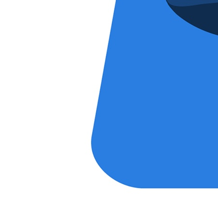
45장 물고기는 머리부터 썩잖아
46장 미얀마
47장 문제는 권력이야, 바보야
48장 그저 비즈니스일 뿐