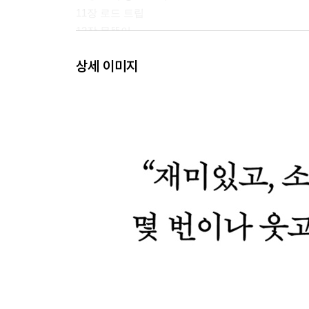
11장 로드 트립
12장 몸뚱이
13장 스톡홀름 신드롬
상세 이미지
14장 카탄의 개척자 다섯 명과 억만장자 한
15장 단순한 요구
16장 그냥 계속 달려
17장 영광의 불꽃 속으로 추락한다
18장 레드 플래그
19장 PAC맨
20장 독재를 향한 무심한 행보
21장 억만장자의 시간
22장 0.001퍼센트를 위한 헝거 게임
23장 반드시 뜨게 하라
24장 캘리포니아 시간
25장 머펫과 몬시뇰
26장 서부의 사악한 마녀
27장 스트리트 파이터 전술