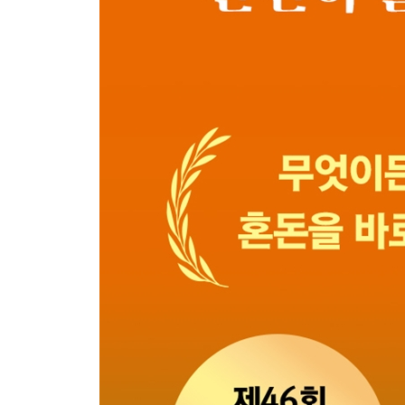
4장 만성 염증이 혈관을 망가뜨릴 때
01 뇌와 심장을 위협하는 동맥경화증
뇌졸중, 막히거나 터지거나
돌연사의 주범 심근경색
02 만성 염증으로 본 동맥경화증
동맥경화증은 왜 발생하는가
만성 염증이 혈관을 폐쇄하기까지
5장 불멸의 연결 고리 ‘염증과 암’
01 염증은 어떻게 암이 되는가
세포 손상과 돌연변이 축적
면역 감시의 실패
만성 염증은 종양을 어떻게 도와주는가
02 간에서 보는 염증성 발암 모델
과잉 칼로리가 부르는 지방간
지방간에서 간염으로: 만성 염증의 시작
간 섬유화와 간경변: 되돌릴 수 없는 구조적 변화