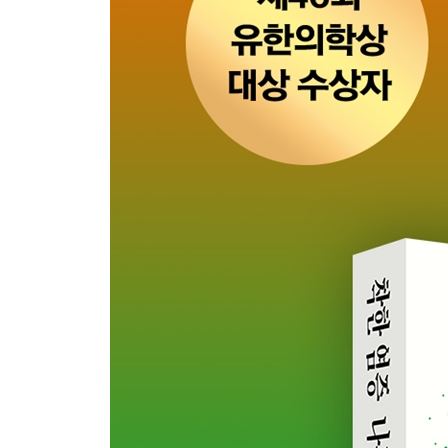
간세포암의 발생: 만성 염증의 최종장
03 암 예방을 위한 염증 관리
6장 만성 염증과 가속 노화
01 몸을 늙게 만드는 가속 페달
노화의 공통 기전
02 전신 노화로 이어지는 만성 염증
각 장기의 노화: 혈관, 간, 신장
피부 노화: 얼굴로 보는 만성 염증
뇌 노화와 치매: 여기에도 염증이 작용한다고?
3부 염증을 다스리다
7장 만성 염증의 진짜 주적
01 염증을 제대로 안다는 것
내 몸은 틀리지 않았다
02 몸이 보내는 신호