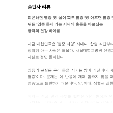
출판사 리뷰
피곤하면 염증 탓! 살이 쪄도 염증 탓! 아프면 염증 
뭐든 ‘염증 문제’라는 시대의 혼돈을 바로잡는
궁극의 건강 바이블
지금 대한민국은 ‘염증 과잉’ 시대다. 항염 식단부
정확히 아는 사람은 드물다. 서울대학교병원 신경
사실로 정면 돌파한다.
염증의 본질은 우리 몸을 지키는 방어 기전이다.
염증’이다. 문제는 이 반응이 제때 멈추지 않을 
염증’으로 돌변하기 때문이다. 암, 치매, 심혈관 질
저자는 수십 년간 사투를 벌여온 임상 현장과 
포착한다. “질병은 어느 날 갑자기 찾아오는 재앙이
이들에게 새로운 전환점이 된다. 이제는 무분별한 항