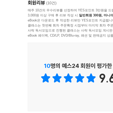
회원리뷰
(10건)
“꺼지지 않는 몸속 불길을 잡아라!”
매주 10건의 우수리뷰를 선정하여 YES포인트 3만원을 드
3,000원 이상 구매 후 리뷰 작성 시
일반회원 300원, 마니아
뇌졸중, 심근경색, 치매, 암까지… 만성 염증과 질
eBook은 다운로드 후 작성한 리뷰만 YES포인트 지급됩니
클래스는 첫번째 회차 주문확정 시점부터 마지막 회차 주문
뇌경색 환자는 처음 이틀이 고비다. 혈관이 막혀 뇌
사락 독서모임으로 진행된 클래스는 사락 독서모임 게시판
세균 하나 침입하지 않았음에도 환자의 상태가 곤
eBook 페이백, CD/LP, DVD/Blu-ray, 패션 및 판매금
그다음이다. 7~10일이 지나면 이번엔 망가진 조직
치유가 동시에 일어나는 역설적인 현장이다.
염증은 본래 위기 상황에서 에너지를 한곳으로 집
10
명의 예스24 회원이 평가한
떠나야 할 염증이 몸속에 눌러앉을 때 시작된다. 해
9.
결국 방어 기제는 나를 공격하는 질병의 경로로 
만성적인 손상을 입혀 뇌졸중과 심근경색을 일으키는
만들어내는 과학적 메커니즘을 상세히 담았다. 특
가장 강력한 예방 지침이 된다.
“항산화제, 오메가-3, 허브 추출물이 만성 염증의 답