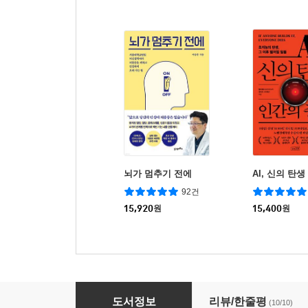
뇌가 멈추기 전에
AI, 신의 탄
92건
15,920
원
15,400
원
착한 염증 나쁜 염증
도서정보
리뷰/한줄평
(10/10)