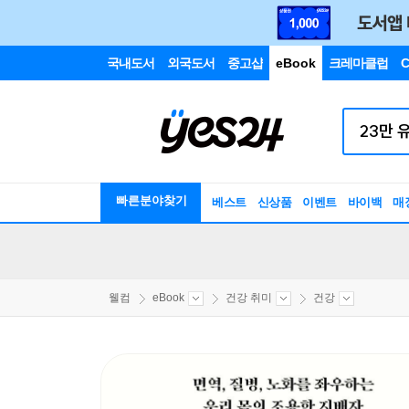
국내도서
외국도서
중고샵
eBook
크레마클럽
C
빠른분야찾기
베스트
신상품
이벤트
바이백
매
웰컴
eBook
건강 취미
건강