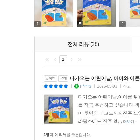
7
5
2
전체 리뷰
(28)
1
다가오는 어린이날, 아이와 어른
종이책
구매
r*****3
2026-05-03
신고
|
|
|
다가오는 어린이날,아이를 위
를 적극 추천하고 싶습니다.
어 뒷면의 바코드까지진주 모
라평소에도 진주 액...
더보기
1명
이 이 리뷰를 추천합니다.