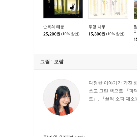
순록의 태풍
투명 나무
껌
25,200
원
(10% 할인)
15,300
원
(10% 할인)
1
그림 :
보람
다정한 이야기가 가진 
쓰고 그린 책으로 『파
토』, 『꿀꺽 소파 대소