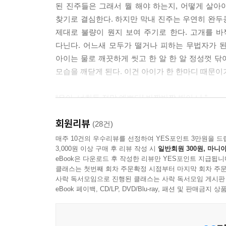
된 진주들은 그래서 뭘 해야 하는지, 어떻게 살아
찾기로 결심한다. 하지만 막내 진주는 우연히 완두콩
제대로 불량이 뭔지 보여 주기로 한다. 고개를 바
다닌다. 어느새 모두가 떨거나 피하는 무법자가 
아이는 물로 깨끗하게 씻고 한 알 한 알 정성껏 닦
모습을 깨닫게 된다. 이건 아이가 한 한마디 때문이
“우아, 너희들 정말 예쁘다! 반짝반짝 빛이 나,”
회원리뷰
진주들은 그 말에 자신들의 쓸모와 아름다움에 대해
(28건)
아이는 불량 진주들을 실로 정성껏 꿰어 세상에 단
매주 10건의 우수리뷰를 선정하여 YES포인트 3만원을 드
3,000원 이상 구매 후 리뷰 작성 시
일반회원 300원, 마니아
누군가의 기쁨의 선물이 된 불량 진주들은 그 어느
eBook은 다운로드 후 작성한 리뷰만 YES포인트 지급됩니
시선의 중요함을 일깨워 주는 그림책이다. 『거꾸
클래스는 첫번째 회차 주문확정 시점부터 마지막 회차 주문
부분, 커커스 리뷰 등 주목을 받아온 허정윤 작가의
사락 독서모임으로 진행된 클래스는 사락 독서모임 게시판
eBook 페이백, CD/LP, DVD/Blu-ray, 패션 및 판매금
·호기심을 확 사로잡는 귀여운 일러스트
각각의 개성을 재미나게 표현한 불량 진주들의 캐