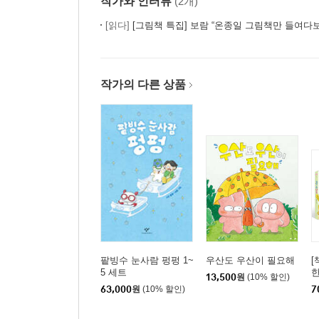
작가와 인터뷰
(2개)
[읽다]
[그림책 특집] 보람 “온종일 그림책만 들여다보
작가의 다른 상품
팥빙수 눈사람 펑펑 1~
우산도 우산이 필요해
[
5 세트
13,500
원
(10% 할인)
국
63,000
원
(10% 할인)
7