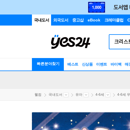
국내도서
외국도서
중고샵
eBook
크레마클럽
C
빠른분야찾기
베스트
신상품
이벤트
바이백
매
웰컴
국내도서
유아
4-6세
4-6세 우