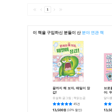
1
이 책을 구입하신 분들이 산
분야 연관 책
끝까지 해 보자, 때밀이 장
브로
갑!
어: 
유설화 글그림
책읽는곰
달다름
|
45건
13,500
원
(10% 할인)
13,5