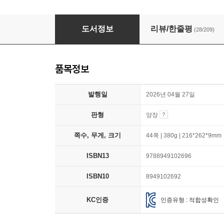
불량 진주
도서정보
리뷰/한줄평
(28/209)
품목정보
발행일
2026년 04월 27일
판형
양장
쪽수, 무게, 크기
44쪽 | 380g | 216*262*9mm
ISBN13
9788949102696
ISBN10
8949102692
KC인증
인증유형 : 적합성확인