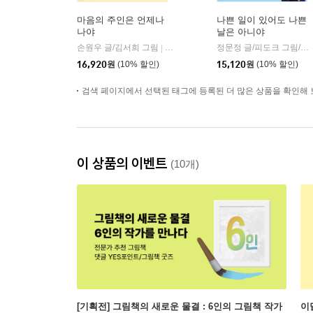
마음의 주인은 언제나
나쁜 일이 있어도 나쁜
나야
날은 아니야
손원우 글/김서희 그림
페이지2북스
정문정 글/피도크 그림/천근아 감수
|
16,920
원
(10% 할인)
15,120
원
(10% 할인)
검색 페이지에서 선택된 태그에 등록된 더 많은 상품을 확인해 
이 상품의 이벤트
(10개)
[기획전] 그림책의 새로운 물결 : 6인의 그림책 작가
이