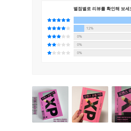
--- p.347
별점별로 리뷰를 확인해 보세
이러한 고민은 쪽지의 힘 없이 살아가는 현실의 
“우린 모두 언젠가는 떠나. 매일매일 그날에 조금씩
모든 감정의 결을 깊게 들여다보고, 사랑 앞에서 
거니? 오늘을 살아갈 거니, 아니면 천천히 죽어갈 거
것은 결국엔 끝난다는 명제가 아니라 그 시간을
12%
하루하루를 충실히 살아가는 삶의 태도처럼, 결말
--- p.388
0%
사랑의 형태를 통해 독자는 자신의 실패한 연애들
0%
애정과 배려가 존재했다는 사실을 반추하게 될 것이
0%
가능성으로 반짝이는 세계를 마주하게 될지도 모른