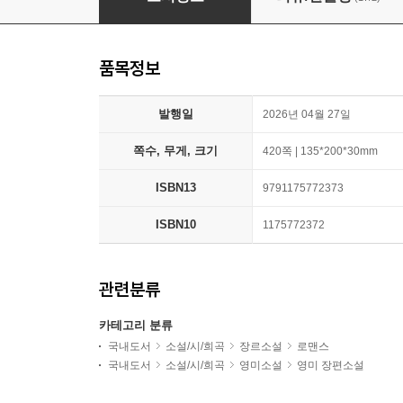
품목정보
발행일
2026년 04월 27일
쪽수, 무게, 크기
420쪽 | 135*200*30mm
ISBN13
9791175772373
ISBN10
1175772372
관련분류
카테고리 분류
국내도서
소설/시/희곡
장르소설
로맨스
국내도서
소설/시/희곡
영미소설
영미 장편소설