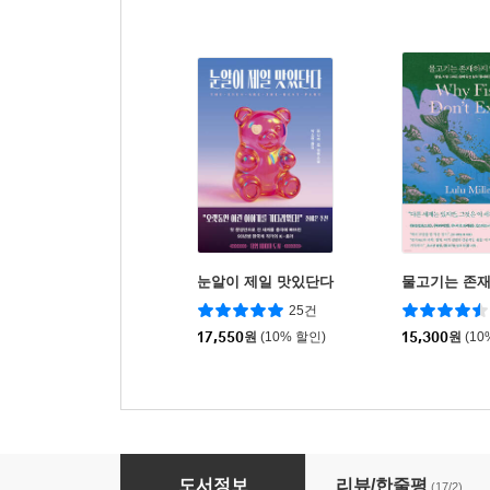
눈알이 제일 맛있단다
물고기는 존
25건
17,550
원
(10% 할인)
15,300
원
(10
로맨스 유통기한
도서정보
리뷰/한줄평
(17/2)