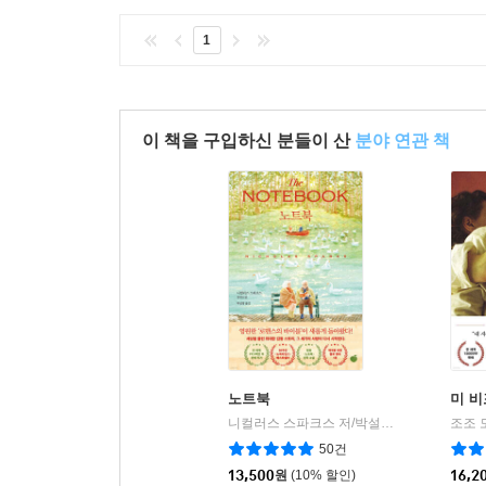
1
이 책을 구입하신 분들이 산
분야 연관 책
노트북
미 비
니컬러스 스파크스 저/박설영 역
모모
조조 
|
50건
13,500
원
(10% 할인)
16,2