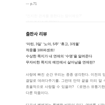
--- p.71
“진지한 관계를 원한다는 말이에요?”
내가 조심스레 물었다.
제이크가 어깨를 살짝 으쓱했다가 내렸다.
출판사 리뷰
“꼭 그런 건 아니에요. ‘가벼움’의 반대가 ‘진지함’은
“그럼 뭐예요?”
‘마틴, 3일’ ‘노아, 5주’ ‘휴고, 3개월’
내가 되물었다.
적중률 100퍼센트!
제이크가 나를 바라봤다. 엷은 갈색 눈동자가 난방 
수상한 쪽지가 내 연애의 ‘수명’을 알려준다
“‘가벼움’의 반대는 ‘깊이’예요.
무자비한 쪽지의 예언에서 살아남을 연애란?
--- p.116
사랑에 빠진 순간 우리는 종종 생각한다. 이전의 
나는 이미 내가 휴고에게 너무 깊이 빠져 있다는 걸 
결말로 데려다주기를. 그런데 만약 끝을 미리 알 
면 나는 냉정하게 말했을 것이다. 이런 남자들은 절대
효율적으로 사랑할 수 있을까? 《로맨스 유통기한
에 오가는 감정이 특별하다고 착각하면 안 돼.
다룬 작품이다.
사실 나에게는 친구의 조언 같은 건 필요하지 않았다
는 점이었다.
다프네 벨에게는 특별한 비밀이 있다. 연애를 시작