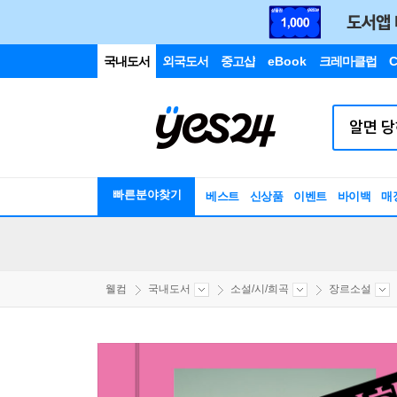
국내도서
외국도서
중고샵
eBook
크레마클럽
C
빠른분야찾기
베스트
신상품
이벤트
바이백
매
웰컴
국내도서
소설/시/희곡
장르소설