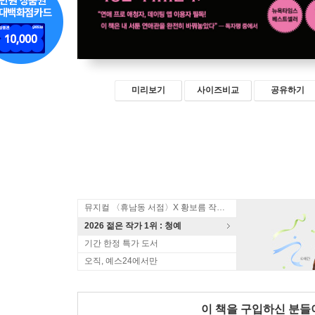
미리보기
사이즈비교
공유하기
뮤지컬 〈휴남동 서점〉X 황보름 작가 북토크
2026 젊은 작가 1위 : 청예
기간 한정 특가 도서
오직, 예스24에서만
이 책을 구입하신 분