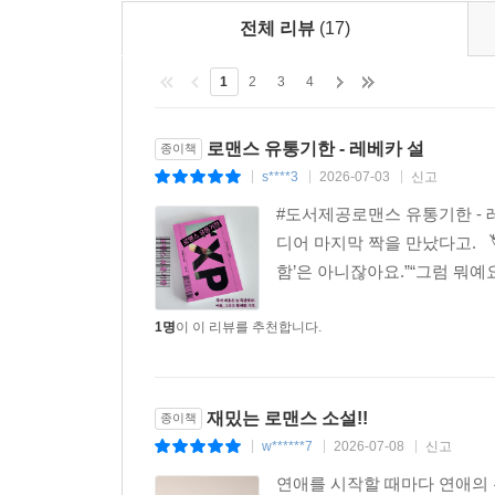
전체 리뷰
(17)
1
2
3
4
로맨스 유통기한 - 레베카 설
종이책
s****3
2026-07-03
신고
|
|
|
#도서제공로맨스 유통기한 - 레베
디어 마지막 짝을 만났다고.⠀🏷
함’은 아니잖아요.”“그럼 뭐예요?
1명
이 이 리뷰를 추천합니다.
재밌는 로맨스 소설!!
종이책
w******7
2026-07-08
신고
|
|
|
연애를 시작할 때마다 연애의