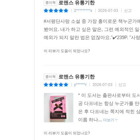
로맨스 유통기한
종이책
2*********s
2026-07-03
신고
|
|
|
#서평단사랑 소설 중 가장 흥미로운 책누군가에겐
봤어요. 내가 하고 싶은 말은, 그런 예외적인 
예외가 되지 말란 법은 없잖아요."✔️239P. "사
이 리뷰가 도움이 되었나요?
로맨스 유통기한
종이책
y******r
2026-07-03
신고
|
|
|
* 이 도서는 출판사로부터 도
공 다프네는 항상 누군가를 만
은 후 다프네는 쪽지에 적힌 
이름 하나...
더보기
이 리뷰가 도움이 되었나요?