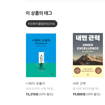
이 상품의 태그
#크레마클럽에있어요
니체의 초월자
내면 근력
프리드리히 니체 저/김철 편역
히읏
짐 머피 저/지여울 역
윌북(
|
|
15,210
원
(10% 할인)
19,800
원
(10% 할인)