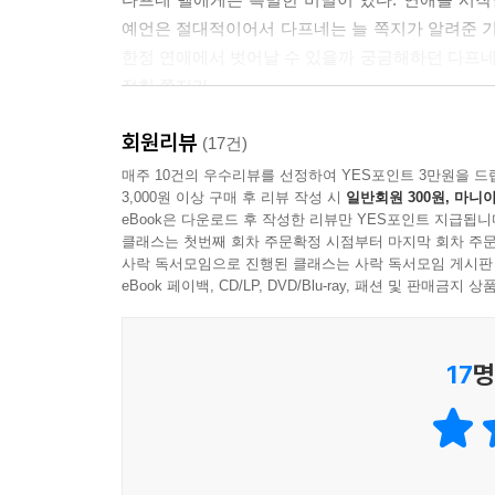
--- p.198
예언은 절대적이어서 다프네는 늘 쪽지가 알려준 기간
한정 연애에서 벗어날 수 있을까 궁금해하던 다프네에
친구 대부분은 이제 엄마가 되어 아이를 키우고 있었
적힌 쪽지가.
의 삶이 서로 다른 방향으로 흘러가더라도 의식적으로
음을 전해야 했다.
회원리뷰
드디어 평생의 짝을 만난다는 계시일까? 하지만 제
(17건)
--- p.203
전남친 ‘휴고’는 아직 다프네에게 마음이 남아 있
매주 10건의 우수리뷰를 선정하여 YES포인트 3만원을 드
3,000원 이상 구매 후 리뷰 작성 시
일반회원 300원, 마니아
인생에서 한 번도 해보지 않았던 선택으로 걸음을 
진실은 어렵다. 복잡하다. 때로는 비논리적이다. 그
eBook은 다운로드 후 작성한 리뷰만 YES포인트 지급됩니
서 진실을 지운다. 한쪽 구석에 밀어두고 굳이 조명
클래스는 첫번째 회차 주문확정 시점부터 마지막 회차 주문
결말보다 밀도가 중요한 시절과 인연
사락 독서모임으로 진행된 클래스는 사락 독서모임 게시판
있어도 완전히 숨을 수는 없다.
지나가버린, 그리고 다시 찾아올
eBook 페이백, CD/LP, DVD/Blu-ray, 패션 및 판매금
--- p.250
모든 사랑에 바치는 찬가
“인생 자체가 진퇴양난이야. 그래서 신이 여자들의 
17
명
《로맨스 유통기한》은 신비한 쪽지의 힘으로 평생
--- p.324
시작된다. 소설은 과거와 현재를 오가면서 이전의
취하고 있다. 결말을 미리 알기에 무모하게 마음
자신이 무언가를 간절히 원한다는 사실을 인정하려면
오히려 불안과 두려움을 느끼고 이 관계가 어떻게 
그 꿈에 닿지 못할까 봐. 영영 그 문턱조차 밟지 못할
고민한다. ‘불확실성’이라는 사랑의 진짜 시련이 비