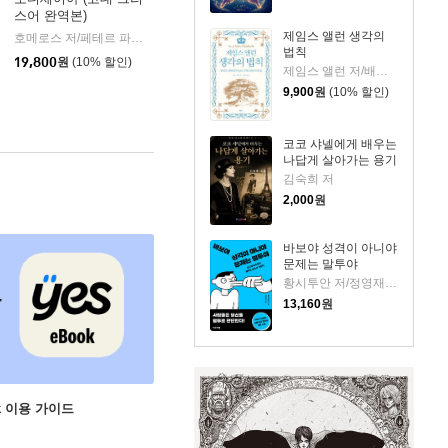
스어 완역본)
k)
제임스 앨런 생각의
호메로스 저/페테르 파울 루벤스 그림/박문재 역
현대지성
|
법칙
19,800
원
(10% 할인)
제임스 앨런 저/배지은 역
9,900
원
(10% 할인)
코코 샤넬에게 배우는
나답게 살아가는 용기
김숙희 저
2,000
원
바보야 성격이 아니야
문제는 말투야
황시투안 저/정영재 역
13,160
원
ok 이용 가이드