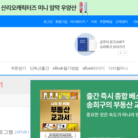
로그인
회원가입
마이페이지
카트
주문/배송
고객센터
Gl
쿠폰받기
단독선출간
eBook필기방법
eBook리더기
디지털머니
기
프로그램
[ EPUB ]