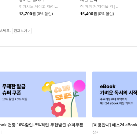
히가시노 게이고 저/이선희 역
자음과모음
짐 머피 저/지여울 역
윌북(willboo
|
|
13,700
원
(0% 할인)
15,400
원
(0% 할인)
보세요.
전체보기
Book 전종 10%할인+5%적립 무한발급 슈퍼쿠폰
[이용안내] 예스24 eBo
시
상시