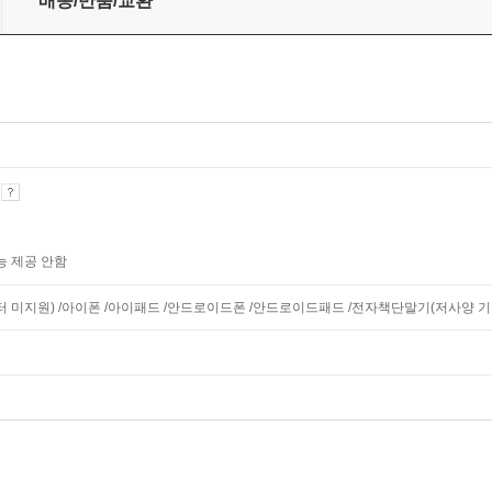
배송/반품/교환
기
능 제공 안함
니터 미지원) /아이폰 /아이패드 /안드로이드폰 /안드로이드패드 /전자책단말기(저사양 기기 