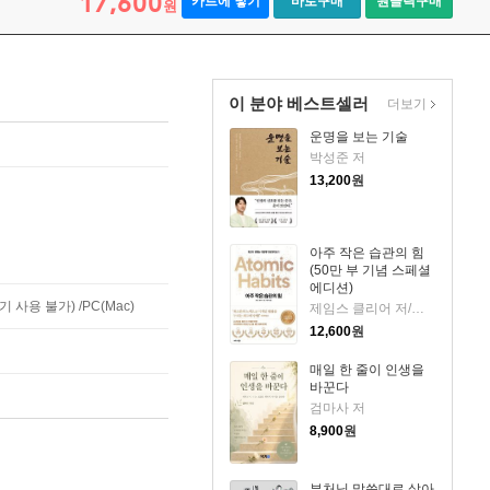
17,600
카트에 넣기
바로구매
원클릭구매
원
이 분야 베스트셀러
더보기
운명을 보는 기술
박성준 저
13,200
원
아주 작은 습관의 힘
(50만 부 기념 스페셜
에디션)
사용 불가) /PC(Mac)
제임스 클리어 저/이한이 역
12,600
원
매일 한 줄이 인생을
바꾼다
검마사 저
8,900
원
부처님 말씀대로 살아