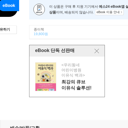
이 상품은 구매 후 지원 기기에서
예스24 eBook앱
상품
이며, 배송되지 않습니다.
eBook 이용 안내
종이책
유하기
19,800원
eBook 단독 선판매
<우리동네
어린이병원
이유식 백과>
최강의 큐브
이유식 솔루션!