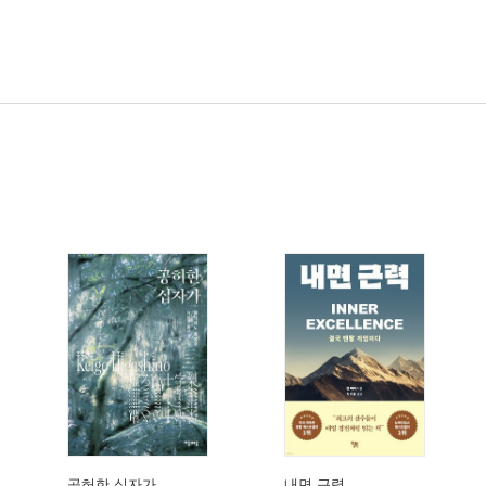
공허한 십자가
내면 근력