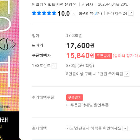
에밀리 안할트
저/
이은경
역
시공사
2026년 04월 20일
10.0
회원리뷰(
3
건)
판매지수 24
정가
17,600원
17,600
원
판매가
15,840
원
쿠폰혜택가
(종이책 정가 대비
쿠폰받기
YES포인트
880원 (5% 적립)
5만원이상 구매 시 2천원 추가적립
추가혜택쿠폰
쿠폰받기
주문금액대별 할인쿠폰
결제혜택
카드/간편결제 혜택을 확인하세요