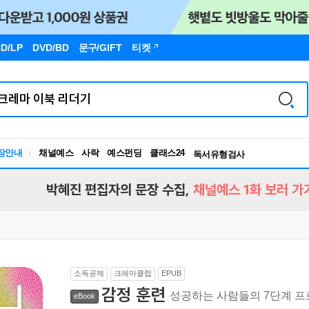
D/LP
DVD/BD
문구
/GIFT
티켓
장안내
채널예스
사락
예스펀딩
클래스24
독서유형검사
RBTI Lab
독서유형검사
박혜진 편집자의 문장 수집,
채널예스 1화 보러 가
소득공제
크레마클럽
EPUB
감정 훈련
성공하는 사람들의 7단계 
eBook