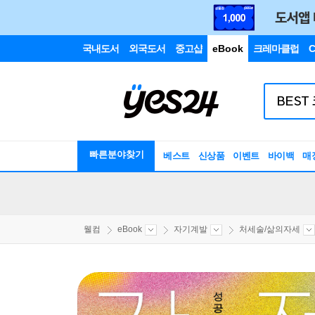
국내도서
외국도서
중고샵
eBook
크레마클럽
C
빠른분야찾기
베스트
신상품
이벤트
바이백
매
웰컴
eBook
자기계발
처세술/삶의자세