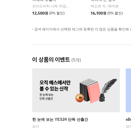
프리드리히 니체 저/김철 편역
히읏
박소연 저
메이븐
|
|
12,500
원
(0% 할인)
16,100
원
(0% 할인)
검색 페이지에서 선택된 태그에 등록된 더 많은 상품을 확인해 
이 상품의 이벤트
(5개)
한 눈에 보는 YES24 단독 선출간
e
상시
상