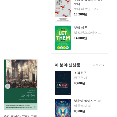
보니
토니 페르난도 저/강정선 역
13,200
원
렛뎀 이론
멜 로빈스,소이어 로빈스 저/윤효원 역
14,000
원
이 분야 신상품
더보기
조직호구
한규은 저
4,900
원
행운이 쏟아지는 날
AI 글로사 저
8,500
원
오디세이아 (고대 그리