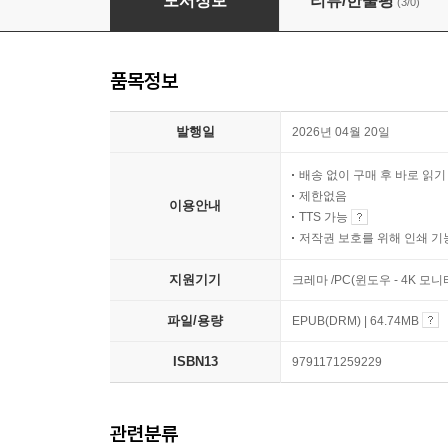
도서정보
리뷰/한줄평
(3/0)
품목정보
발행일
2026년 04월 20일
배송 없이 구매 후 바로 읽
제한없음
이용안내
TTS 가능
저작권 보호를 위해 인쇄 기
지원기기
크레마 /PC(윈도우 - 4K 모
파일/용량
EPUB(DRM) | 64.74MB
ISBN13
9791171259229
관련분류