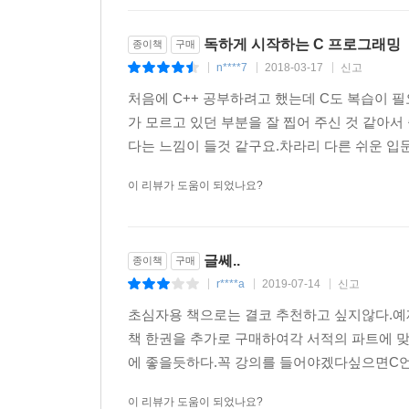
독하게 시작하는 C 프로그래밍
종이책
구매
n****7
2018-03-17
신고
|
|
|
처음에 C++ 공부하려고 했는데 C도 복습이 필
가 모르고 있던 부분을 잘 찝어 주신 것 같아
다는 느낌이 들것 같구요.차라리 다른 쉬운 입문
이 리뷰가 도움이 되었나요?
글쎄..
종이책
구매
r****a
2019-07-14
신고
|
|
|
초심자용 책으로는 결코 추천하고 싶지않다.예
책 한권을 추가로 구매하여각 서적의 파트에 
에 좋을듯하다.꼭 강의를 들어야겠다싶으면C언
이 리뷰가 도움이 되었나요?