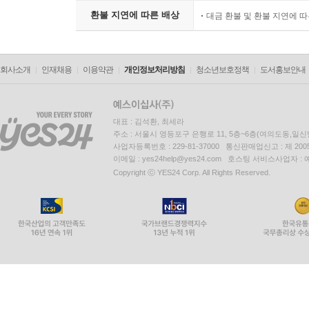
환불 지연에 따른 배상
대금 환불 및 환불 지연에 
회사소개
인재채용
이용약관
개인정보처리방침
청소년보호정책
도서홍보안내
대표 : 김석환, 최세라
주소 : 서울시 영등포구 은행로 11, 5층~6층(여의도동,일신
사업자등록번호 : 229-81-37000 통신판매업신고 : 제 200
이메일 : yes24help@yes24.com 호스팅 서비스사업자 :
Copyright ⓒ YES24 Corp. All Rights Reserved.