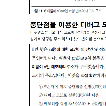
7.1.2. 무한루프
7.1.3. 반복문 내부에 선언한 자동변수
7.1.4. 반복문의 중첩
7.2. for, 계수 기반 반복문
7.2.1. while문과 비교
7.2.2. '*'를 이용한 도형출력 실습
7.3. do while문
7.4. break와 continue
모범답안과 해설
연습문제
8장. 배열
8.1. 1차원 배열의 기본 문법
8.2. 최댓값/최솟값
8.3. 문자의 배열
8.3.1. 문자열의 기본 구조
8.3.2. 문자열의 끝이 '\0'인 이유