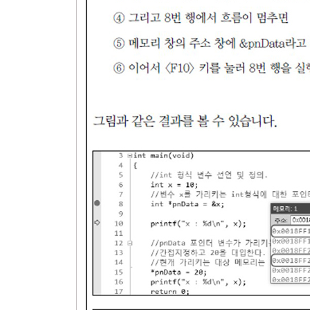
8.4. 다차원 배열
8.4.1. 2차원 배열의 기본 문법
8.4.2. 3차원 배열
모범답안과 해설
연습문제
9장. 배열을 활용한 프로그래밍 기법
9.1. 배열 요소의 정렬
9.1.1. 선택정렬로 알려진 버블정렬
9.1.2. 버블정렬
9.1.3. 선택정렬
9.2. 배열과 교차의 구현
9.3. 달팽이 배열 채우기
9.4. Lookup 배열
모범답안과 해설
연습문제
10장. 함수에 대한 기본 이론