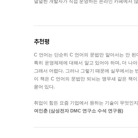
12.5.3. srand( ), rand( ) 함수
널널한 개발자가 직접 운영하는 온라인 카페에서 많
12.5.4. system( ), exit( ) 함수
모범답안과 해설
연습문제
추천평
13장. 구조체와 공용체
13.1. 구조체
C 언어는 단순히 C 언어의 문법만 알아서는 안 된다
13.1.1. 구조체 선언 및 정의
특히 운영체제에 대해서 알고 있어야 하며, 더 나
13.1.2. 구조체 동적 할당
그래서 어렵다. 그러나 그렇기 때문에 실무에서는 
13.1.3. 반환자료, 매개변수 구조체
이 책은 C 언어의 문법만 되뇌는 앵무새 같은 책
13.1.4. 구조체를 멤버로 가지는 구조체
묻어 있다.
13.1.5. 구조체 멤버 맞춤
13.2. 비트필드
취업이 힘든 요즘 기업에서 원하는 기술이 무엇인지 
13.3. 공용체
여인춘 (삼성전자 DMC 연구소 수석 연구원)
연습문제
14장. 파일 입출력
14.1. 파일 시스템 기본 이론