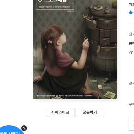
최
정
판
Y
결
구
사이즈비교
공유하기