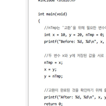
2.5.2. 주석문
연습문제
3장. 표준 입출력 도구
3.1. 문자 입출력
3.1.1. getchar( ) / putchar( ) 함수
3.1.2. _getch( ) / _getche( ) 함수
3.2. 문자열 입출력
3.2.1. gets( ) / puts( ) 함수
3.2.2. gets( ) 함수와 보안 결함
3.3. printf( ) 함수
3.3.1. 형식 문자와 이스케이프 시퀀스
3.3.2. 문자와 정수 출력
3.3.3. 실수와 지수 출력
3.4. scanf( ) 함수
3.4.1. 정수 입력
3.4.2. 두 정수의 입력 및 구분
3.4.3. 문자 입력