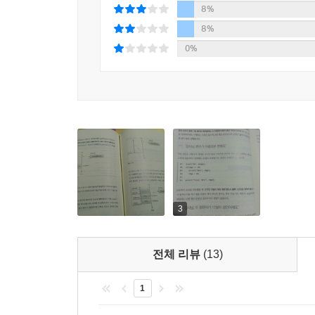
8%
15.1.3. 심볼릭 상수를 만드는 또 다른 방법
8%
15.1.4. volatile
15.2. extern 외부변수 선언
0%
15.3. 형 재선언
15.4. 열거형 상수
연습문제
16장. 전처리기
16.1. #include
16.2. 매크로
16.2.1. __inline 함수와 메크로
3
16.2.2. 매크로 특수화 연산자 #, ##
16.3. 조건부 컴파일
연습문제
전체 리뷰
(13)
17장. 함수에 대한 고급 이론
1
17.1. 성능 향상을 위한 이론