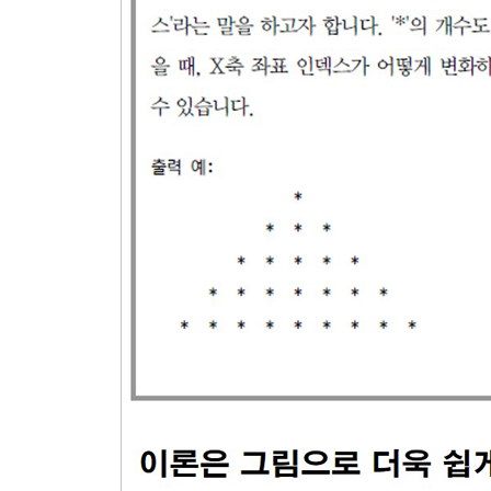
4.5.2. 마스크 연산
모범답안과 해설
연습문제
5장. 연산자 - 응용
5.1. sizeof 연산자
5.2. 관계 연산자
5.3. 논리 연산자
5.3.1. 논리합(OR)과 논리곱(AND)
5.3.2. 부정
5.3.3. 쇼트서킷
5.4. 조건 연산자(삼항 연산자)
5.4.1. 최댓값 구하기
5.4.2. 최댓값 구하기 방식 비교
모범답안과 해설
연습문제