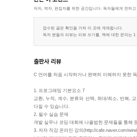
연습문제
저자, 역자, 편집자를 위한 공간입니다. 독자들에게 전하고
12장. 함수 응용
12.1. 매개변수 전달 방법
접수된 글은 확인을 거쳐 이 곳에 게재됩니다.
12.1.1. Call by value
독자 분들의 리뷰는 리뷰 쓰기를, 책에 대한 문의는 1:
12.1.2. Call by reference
12.2. 스택 프레임 그리는 방법
12.3. 재귀호출
출판사 리뷰
12.3.1. 재귀호출을 이용한 문자열 출력
12.3.2. 재귀호출의 장/단점
C 언어를 처음 시작하거나 완벽히 이해하지 못한 독자
12.4. 문자/문자열 처리 함수
12.4.1. 문자 처리 함수
1. 프로그래밍 기본요소 7
12.4.2. 문자열 처리 함수
교환, 누적, 계수, 분류와 선택, 최대/최소, 반복
12.4.3. 유니코드 문자열
다질 수 있습니다.
12.5. 유틸리티 함수
2. 필수 실습 문제
12.5.1. atoi( ), atol( ), atof( ) 함수
개발 실무나 코딩 대회에 나올법한 문제들을 통해 문
12.5.2. time( ), localtime( ), ctime( ) 함수
3. 저자 직강 온라인 강의(http://cafe.naver.com/wind