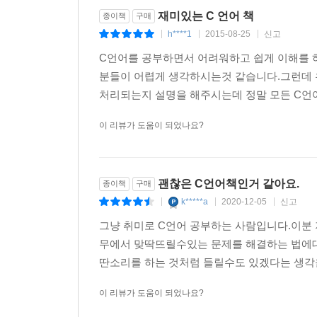
17.1.1. 컴파일러 최적화
재미있는 C 언어 책
종이책
구매
17.1.2. __inline 함수
h****1
2015-08-25
신고
|
|
|
17.2. 함수 호출 규칙
C언어를 공부하면서 어려워하고 쉽게 이해를 
17.2.1. __cdecl
분들이 어렵게 생각하시는것 같습니다.그런데 
17.2.2. __stdcall
처리되는지 설명을 해주시는데 정말 모든 C언어
17.2.3. __fastcall
17.3. 함수 포인터와 역호출 구조
이 리뷰가 도움이 되었나요?
17.3.1. 함수 포인터
17.3.2. 역호출 구조
17.4. 정적 라이브러리의 구현
괜찮은 C언어책인거 같아요.
종이책
구매
17.4.1. 라이브러리 프로젝트 생성
k*****a
2020-12-05
신고
|
|
|
17.4.2. 헤더파일의 구성
그냥 취미로 C언어 공부하는 사람입니다.이분
17.4.3. 정적 라이브러리 사용하기
무에서 맞딱뜨릴수있는 문제를 해결하는 법에대
17.5. 가변인자 사용하기
딴소리를 하는 것처럼 들릴수도 있겠다는 생각을
연습문제
이 리뷰가 도움이 되었나요?