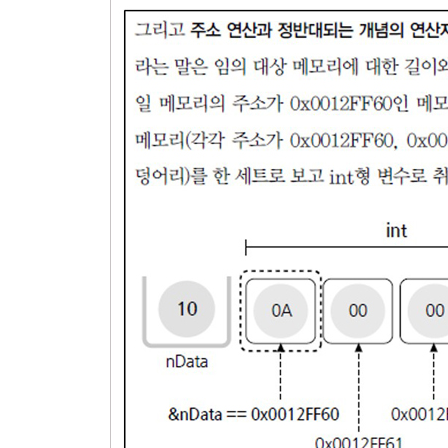
6장. 기본 제어문
6.1. if문
6.1.1. 기본 구조
6.1.2. 제어문과 스코프
6.2. if else문
6.2.1. 기본구조
6.2.2. 중첩된 제어문
6.2.3. 식별자 검색순서(스코프의 중첩)
6.3. 다중 if문
6.4. switch-case문
6.5. goto문
모범답안과 해설
연습문제
7장. 반복문
7.1. while - 조건 기반 반복문
7.1.1. 기본구조 조건에 의한 제어