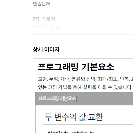
연습문제
2장. 자료형
2.1. 변수와 상수
2.1.1. C 언어의 자료형
2.1.2. 보수와 음수 표현
상세 이미지
2.1.3. 부호비트와 자료비트 그리고 표현범위
2.2. 정수 자료형과 변수, 상수
2.2.1. char와 ASCII코드
2.2.2. short, wchar_t
2.2.3. int와 long
2.3. 실수 자료형
2.3.1. float
2.3.2. double
2.4. 문자와 문자(배)열
2.5. 이름과 주석문
2.5.1. 이름 짓기와 식별자