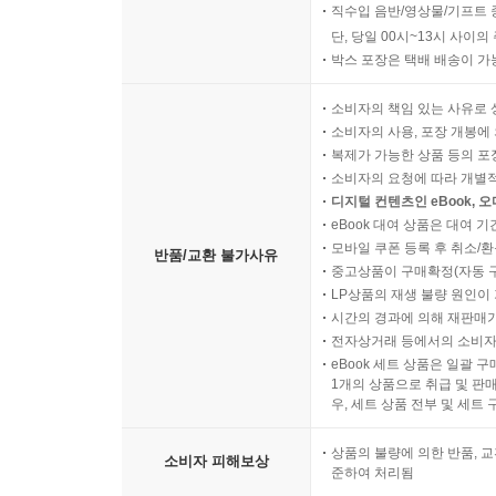
직수입 음반/영상물/기프트 
단, 당일 00시~13시 사이
박스 포장은 택배 배송이 가
소비자의 책임 있는 사유로 
소비자의 사용, 포장 개봉에 
복제가 가능한 상품 등의 포장을 
소비자의 요청에 따라 개별
디지털 컨텐츠인 eBook, 
eBook 대여 상품은 대여 기
모바일 쿠폰 등록 후 취소/환
반품/교환 불가사유
중고상품이 구매확정(자동 
LP상품의 재생 불량 원인이 기
시간의 경과에 의해 재판매가
전자상거래 등에서의 소비자
eBook 세트 상품은 일괄 
1개의 상품으로 취급 및 판매
우, 세트 상품 전부 및 세트
상품의 불량에 의한 반품, 교
소비자 피해보상
준하여 처리됨