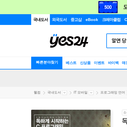
국내도서
외국도서
중고샵
eBook
크레마클럽
C
빠른분야찾기
베스트
신상품
이벤트
바이백
매
웰컴
국내도서
IT 모바일
프로그래밍 언어
소