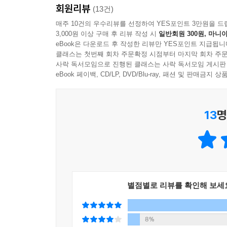
회원리뷰
(13건)
14.1.1. 텍스트 파일과 바이너리 파일
매주 10건의 우수리뷰를 선정하여 YES포인트 3만원을 드
14.1.2. fopen( ), fclose( ) 함수
3,000원 이상 구매 후 리뷰 작성 시
일반회원 300원, 마니아
14.2. 텍스트 파일 입출력
eBook은 다운로드 후 작성한 리뷰만 YES포인트 지급됩니
14.2.1. fprintf( ), fscanf( ) 함수
클래스는 첫번째 회차 주문확정 시점부터 마지막 회차 주문
14.2.2. fgetc( ), fputc( ) 함수
사락 독서모임으로 진행된 클래스는 사락 독서모임 게시판
eBook 페이백, CD/LP, DVD/Blu-ray, 패션 및 판매금
14.2.3. fgets( ), fgets_s( ), fputs( ) 함수
14.2.4. fflush( ) 함수
14.3. 바이너리 파일 입출력
13
명
14.3.1. fread( ), fwrite( ) 함수
14.3.2. fseek( ), rewind( ), ftell( ) 함수
14.3.3. 기타 알아 두면 좋은 함수
연습문제
15장. 변수와 상수 고급 이론
별점별로 리뷰를 확인해 보세
15.1. 형한정어
15.1.1. const
8%
15.1.2. 상수형 포인터