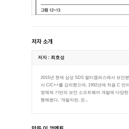
11.1.3. 포인터와 배열
11.2. 메모리 동적 할당 및 관리
11.2.1. 메모리 초기화 및 사용(배열)
11.2.2. 메모리 복사
11.2.3. 메모리 비교(memcmp( ), strcmp( ))
저자 소개
11.2.4. 문자열 검색
11.2.5. 배열 연산자 풀어쓰기
11.2.6. realloc( ), sprintf( ) 함수
저자 : 최호성
11.3. 잘못된 메모리 접근
11.4. 포인터의 배열과 다중 포인터
2015년 현재 삼성 SDS 멀티캠퍼스에서 보
11.4.1. char*의 배열
서 C/C++를 강의했으며, 1992년에 처음 C
11.4.2. 다중 포인터
영체제 기반의 보안 소프트웨어 개발에 다양한
11.4.3. 다차원 배열에 대한 포인터
행해왔다. '개발자란, 은...
11.5. 변수와 메모리
11.5.1. 정적변수 static
11.5.2. 레지스터 변수 register
모범답안과 해설
만든 이 코멘트