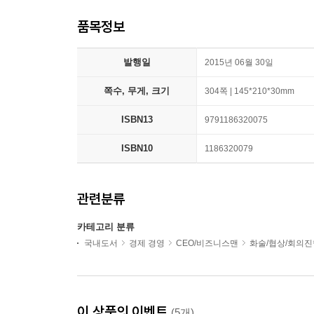
품목정보
발행일
2015년 06월 30일
쪽수, 무게, 크기
304쪽 | 145*210*30mm
ISBN13
9791186320075
ISBN10
1186320079
관련분류
카테고리 분류
국내도서
경제 경영
CEO/비즈니스맨
화술/협상/회의진
이 상품의 이벤트
(5개)