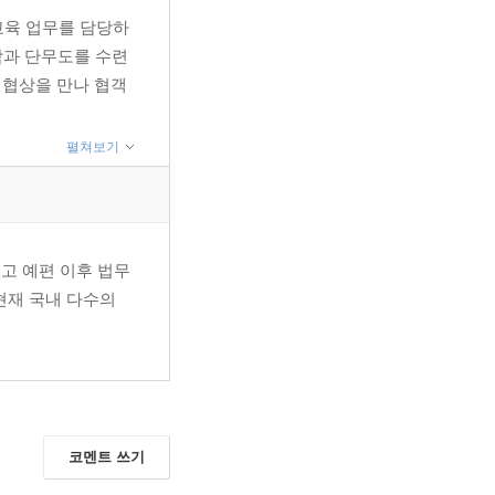
교육 업무를 담당하
학과 단무도를 수련
 협상을 만나 협객
펼쳐보기
였고 예편 이후 법무
현재 국내 다수의
코멘트 쓰기