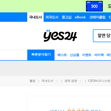
국내도서
외국도서
중고샵
eBook
크레마클럽
C
빠른분야찾기
베스트
신상품
이벤트
바이백
매
웰컴
국내도서
경제 경영
CEO/비즈니스맨