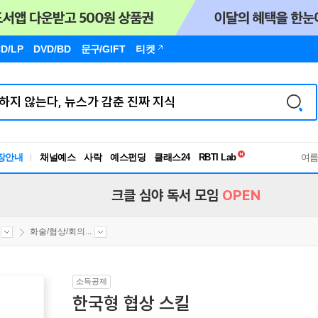
D/LP
DVD/BD
문구
/GIFT
티켓
독서유형검사
장안내
채널예스
사락
예스펀딩
클래스24
RBTI Lab
여
독서유형검사
크클 심야 독서 모임
OPEN
화술/협상/회의...
소득공제
한국형 협상 스킬