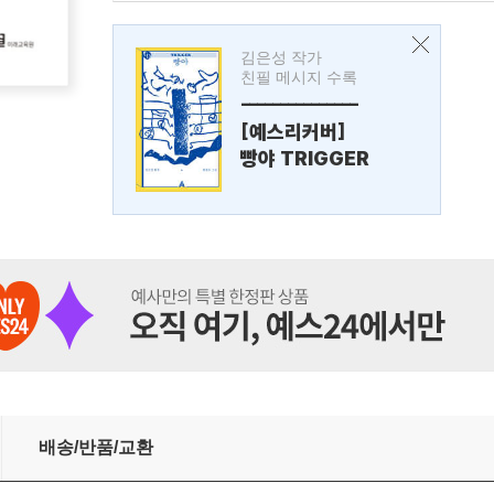
김은성 작가
친필 메시지 수록
---------------
[예스리커버]
빵야 TRIGGER
배송/반품/교환