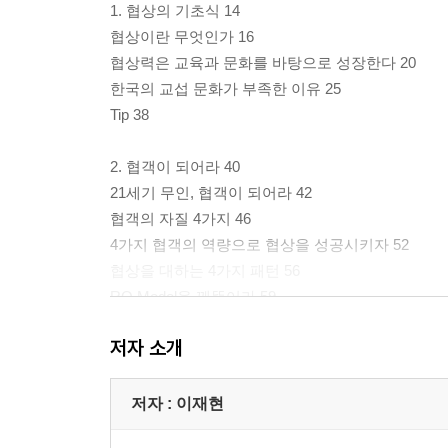
1. 협상의 기초식 14
협상이란 무엇인가 16
협상력은 교육과 문화를 바탕으로 성장한다 20
한국의 교섭 문화가 부족한 이유 25
Tip 38
2. 협객이 되어라 40
21세기 무인, 협객이 되어라 42
협객의 자질 4가지 46
4가지 협객의 역량으로 협상을 성공시키자 52
협상을 대하는 4가지 패턴 56
RO Model을 꿰뚫어라 59
협상의 구조도를 파악하라 66
저자 소개
당신은 어떤 유형의 협객인가 75
Tip 85
저자 : 이재현
3. 협객을 위한 4가지 Secret Plan 90