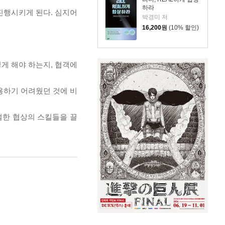
하라
진행시키게 된다. 심지어
박경미 저
16,200
원
(10% 할인)
게 해야 하는지, 협객에
용하기 어려웠던 것에 비
절한 협상의 스킬들을 끌