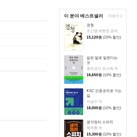
이 분야 베스트셀러
더보기
경청
조신영,박현찬 공저
15,120
원
(10% 할인)
같은 말로 일한다는
것
호리코시 요스케 저/최주연 역
16,650
원
(10% 할인)
KSC 인증코치로 가는
길
이남수 저
18,000
원
(10% 할인)
생각정리 스피치
복주환 저
15,300
원
(10% 할인)