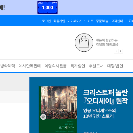
로그인
회원가입
마이페이지
카트
주문/배송
고객센터
Gl
름방학혜택
예사단독판매
이달의사은품
특가할인
추천도서
대량/법인