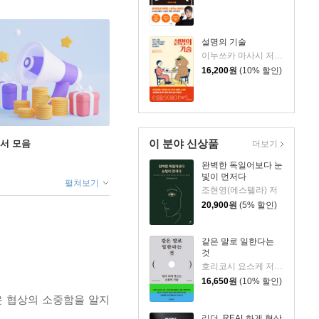
설명의 기술
이누쓰카 마사시 저/홍성민 역
16,200
원
(10% 할인)
이 분야 신상품
도서 모음
더보기
완벽한 독일어보다 눈
빛이 먼저다
펼쳐보기
조현영(에스텔라) 저
20,900
원
(5% 할인)
같은 말로 일한다는
것
호리코시 요스케 저/최주연 역
16,650
원
(10% 할인)
은 협상의 소중함을 알지
리더, REAL하게 협상