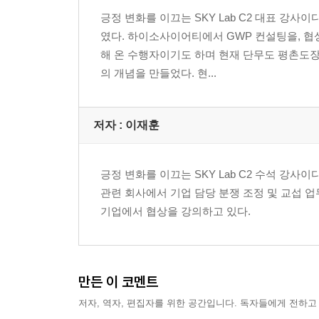
협상 Secret Plan 1: 정보 92
긍정 변화를 이끄는 SKY Lab C2 대표 
협상 Secret Plan 2 : BATNA 106
였다. 하이소사이어티에서 GWP 컨설팅을, 협
협상 Secret Plan 3 : ZOPA 123
해 온 수행자이기도 하며 현재 단무도 평촌도장
협상 Secret Plan 4 : Time 137
의 개념을 만들었다. 현...
Tip 146
4. 협상의 파이를 키워라 150
저자 : 이재훈
협상의 파이는 무엇인가 152
숨어 있는 요구를 찾아라 157
질문하지 않는 자 모두 유죄 160
긍정 변화를 이끄는 SKY Lab C2 수석 강
고정 파이 인식에 연환퇴를 날리자 166
관련 회사에서 기업 담당 분쟁 조정 및 교섭 
승리를 위한 선택, 협상과 타협 171
기업에서 협상을 강의하고 있다.
파이를 키우는 3단계 과정을 배우자 174
의제를 개발하고 교환하라 180
Tip 186
만든 이 코멘트
5. 제안의 기술과 양보의 기술 188
저자, 역자, 편집자를 위한 공간입니다. 독자들에게 전하고
결과를 좌우하는 앵커링 효과 190