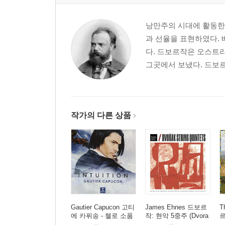
낭만주의 시대에 활동한
과 선율을 표현하였다.
다. 드보르작은 오스트
그곳에서 보냈다. 드보르
작가의 다른 상품
Gautier Capucon 고티
James Ehnes 드보르
T
에 카퓌송 - 첼로 소품
작: 현악 5중주 (Dvora
르
집 '인투이션' (Intuition)
k: String Quintets Op.7
색