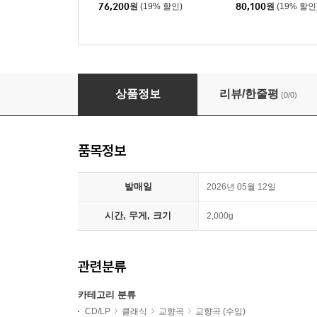
ne Symphony) [LP]
ana, Integrales, Ioni
76,200
원
(19% 할인)
80,100
원
(19% 할인
P]
Seiji Ozawa 드보르작: 교향곡 9번 `신세계` (Dvorak:
상품정보
리뷰/한줄평
(0/0)
품목정보
발매일
2026년 05월 12일
시간, 무게, 크기
2,000g
관련분류
카테고리 분류
CD/LP
클래식
교향곡
교향곡 (수입)