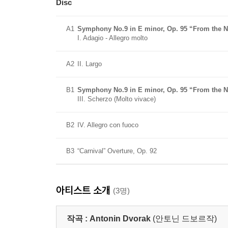
Disc
A1
Symphony No.9 in E minor, Op. 95 “From the 
I. Adagio - Allegro molto
A2
II. Largo
B1
Symphony No.9 in E minor, Op. 95 “From the N
III. Scherzo (Molto vivace)
B2
IV. Allegro con fuoco
B3
“Carnival” Overture, Op. 92
아티스트 소개
(3명)
작곡 :
Antonin Dvorak
(안토닌 드보르작)