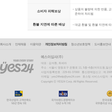
상품의 불량에 의한 반품, 교
소비자 피해보상
준하여 처리됨
환불 지연에 따른 배상
대금 환불 및 환불 지연에 
회사소개
인재채용
이용약관
개인정보처리방침
청소년보호정책
도서홍보안내
대표 : 김석환, 최세라
주소 : 서울시 영등포구 은행로 11, 5층~6층(여의도동,일신
사업자등록번호 : 229-81-37000 통신판매업신고 : 제 200
이메일 : yes24help@yes24.com 호스팅 서비스사업자 :
Copyright ⓒ YES24 Corp. All Rights Reserved.