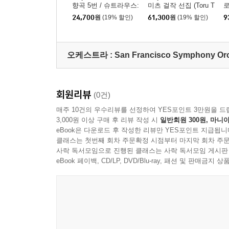
향곡 5번 / 슈트라우스:
미츠 걸작 선집 (Toru T
로
영웅의 생애 (Beethove
akemitsu - Quatrain) [L
P
24,700
원
(19% 할인)
61,300
원
(19% 할인)
9
n: Symphonie Nr.5/ Str
P]
R
auss: Ein Heldenleben)
R
오케스트라 :
San Francisco Symphony Or
회원리뷰
(0건)
매주 10건의 우수리뷰를 선정하여 YES포인트 3만원을 드
3,000원 이상 구매 후 리뷰 작성 시
일반회원 300원, 마니아
eBook은 다운로드 후 작성한 리뷰만 YES포인트 지급됩니
클래스는 첫번째 회차 주문확정 시점부터 마지막 회차 주문
사락 독서모임으로 진행된 클래스는 사락 독서모임 게시판
eBook 페이백, CD/LP, DVD/Blu-ray, 패션 및 판매금