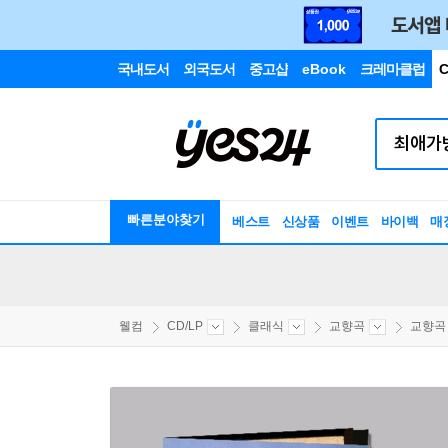
국내도서
외국도서
중고샵
eBook
크레마클럽
C
빠른분야찾기
베스트
신상품
이벤트
바이백
매
웰컴
CD/LP
클래식
교향곡
교향곡 