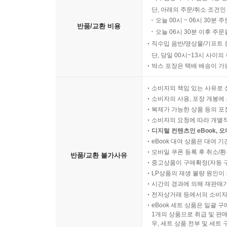
단, 아래의 주문/취소 조건인
오늘 00시 ~ 06시 30분 
반품/교환 비용
오늘 06시 30분 이후 주문
직수입 음반/영상물/기프트 
단, 당일 00시~13시 사이
박스 포장은 택배 배송이 가
소비자의 책임 있는 사유로 
소비자의 사용, 포장 개봉에 
복제가 가능한 상품 등의 포장을 
소비자의 요청에 따라 개별
디지털 컨텐츠인 eBook, 
eBook 대여 상품은 대여 기
모바일 쿠폰 등록 후 취소/환
반품/교환 불가사유
중고상품이 구매확정(자동 
LP상품의 재생 불량 원인이 기
시간의 경과에 의해 재판매가
전자상거래 등에서의 소비자
eBook 세트 상품은 일괄 
1개의 상품으로 취급 및 판매
우, 세트 상품 전부 및 세트