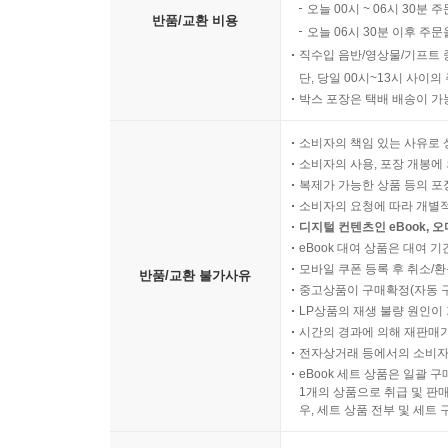
오늘 00시 ~ 06시 30분 
반품/교환 비용
오늘 06시 30분 이후 주문
직수입 음반/영상물/기프트 
단, 당일 00시~13시 사이
박스 포장은 택배 배송이 가
소비자의 책임 있는 사유로 
소비자의 사용, 포장 개봉에 
복제가 가능한 상품 등의 포장을 
소비자의 요청에 따라 개별
디지털 컨텐츠인 eBook, 
eBook 대여 상품은 대여 기
모바일 쿠폰 등록 후 취소/환
반품/교환 불가사유
중고상품이 구매확정(자동 
LP상품의 재생 불량 원인이 기
시간의 경과에 의해 재판매가
전자상거래 등에서의 소비자
eBook 세트 상품은 일괄 
1개의 상품으로 취급 및 판매
우, 세트 상품 전부 및 세트