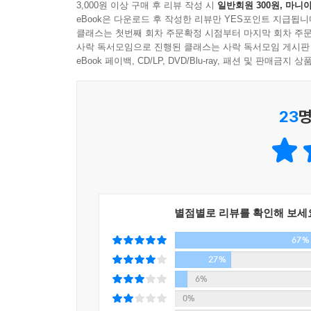
3,000원 이상 구매 후 리뷰 작성 시
일반회원 300원, 마니아
수상작으로 선정된 정지돈의 「건축이냐 혁명이냐
eBook은 다운로드 후 작성한 리뷰만 YES포인트 지급됩니
황세손이자 근대건축가인 ‘이구’라는 실존 인물의
클래스는 첫번째 회차 주문확정 시점부터 마지막 회차 주문
모범적인 전형을 보여준다. 정지돈은 허구의 여지
사락 독서모임으로 진행된 클래스는 사락 독서모임 게시판
소설적 영토를 탄생시켰다. 건축사에 관한 깊고도
eBook 페이백, CD/LP, DVD/Blu-ray, 패션 및 판매금
세계의 근대사를 의미 있게 조망해낸 이 소설에서 
23
명
★
정지돈, 「건축이냐 혁명이냐」 좁게는 한국 현대건
잘 조합해 지적 소설의 모범적인 전형을 보여준 점
별점별로 리뷰를 확인해 보세
유머러스한 문장들에도 있었다. _정영문(소설가)
67%
1957년, 미국의 모든 대학생은 비트제너레이션이 
27%
그들의 이야기를 들으며 미소를 지었다. MIT에 
6%
나는 대한민국의 황족이야, 라고 말한 적이 있지
0%