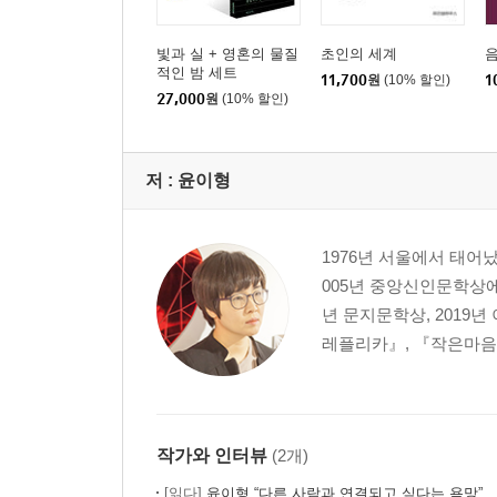
빛과 실 + 영혼의 물질
초인의 세계
적인 밤 세트
11,700
원
(10% 할인)
1
27,000
원
(10% 할인)
저 :
윤이형
1976년 서울에서 태어
005년 중앙신인문학상에 
년 문지문학상, 2019
레플리카』, 『작은마음동
작가와 인터뷰
(2개)
[읽다]
윤이형 “다른 사람과 연결되고 싶다는 욕망”