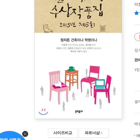
이
정
판
Y
결
배
사이즈비교
파트너샵
배