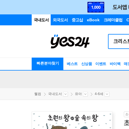
국내도서
외국도서
중고샵
eBook
크레마클럽
C
빠른분야찾기
베스트
신상품
이벤트
바이백
매
웰컴
국내도서
유아
4-6세
소
초