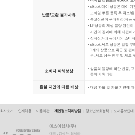
디지털 컨텐츠인 eBook, 
eBook 대여 상품은 대여 기
모바일 쿠폰 등록 후 취소/환
반품/교환 불가사유
중고상품이 구매확정(자동 
LP상품의 재생 불량 원인이 기
시간의 경과에 의해 재판매가
전자상거래 등에서의 소비자
eBook 세트 상품은 일괄 
1개의 상품으로 취급 및 판매
우, 세트 상품 전부 및 세트
상품의 불량에 의한 반품, 교
소비자 피해보상
준하여 처리됨
환불 지연에 따른 배상
대금 환불 및 환불 지연에 
회사소개
인재채용
이용약관
개인정보처리방침
청소년보호정책
도서홍보안내
대표 : 김석환, 최세라