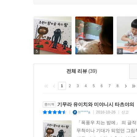
5
2
전체 리뷰
(39)
1
2
3
4
5
6
7
8
기무라 유이치와 미야니시 타츠야의 
종이책
h*****a
2016-10-26
신고
|
|
|
「폭풍우 치는 밤에」 의 글
무척이나 기대가 되었던 그림책