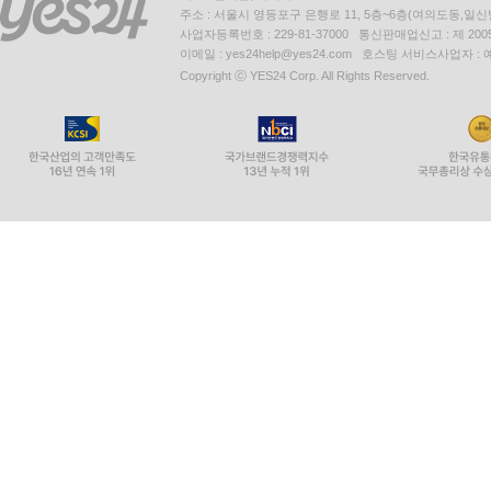
주소 : 서울시 영등포구 은행로 11, 5층~6층(여의도동,일신
사업자등록번호 : 229-81-37000 통신판매업신고 : 제 200
이메일 : yes24help@yes24.com 호스팅 서비스사업자 :
Copyright ⓒ YES24 Corp. All Rights Reserved.