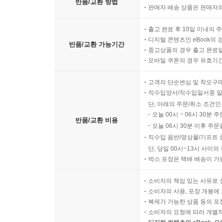
반품/교환 방법
판매자 배송 상품은 판매자와
출고 완료 후 10일 이내의 
디지털 콘텐츠인 eBook의 
반품/교환 가능기간
중고상품의 경우 출고 완료일
모바일 쿠폰의 경우 유효기간(
고객의 단순변심 및 착오구
직수입양서/직수입일서중 일
단, 아래의 주문/취소 조건인
오늘 00시 ~ 06시 30분 
반품/교환 비용
오늘 06시 30분 이후 주문
직수입 음반/영상물/기프트 
단, 당일 00시~13시 사이
박스 포장은 택배 배송이 가
소비자의 책임 있는 사유로 
소비자의 사용, 포장 개봉에 
복제가 가능한 상품 등의 포장을 
소비자의 요청에 따라 개별