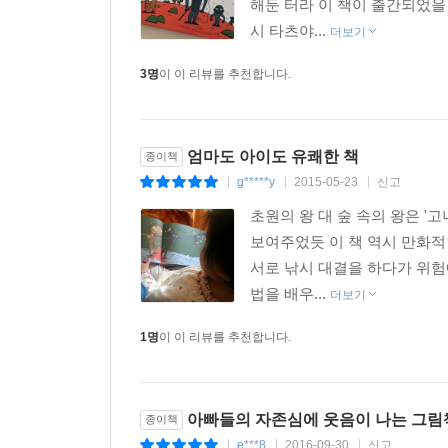
해둔 터라 이 책이 출간되었을
시 타츠야...
더보기
3명
이 이 리뷰를 추천합니다.
엄마도 아이도 유쾌한 책
종이책
g*****y
2015-05-23
신고
|
|
|
초원의 왕 대 숲 속의 왕은 
보여주었듯 이 책 역시 만화적
서로 낚시 대결을 하다가 위험
법을 배우...
더보기
1명
이 이 리뷰를 추천합니다.
아빠들의 자존심에 웃음이 나는 그림
종이책
e***8
2016-09-30
신고
|
|
|