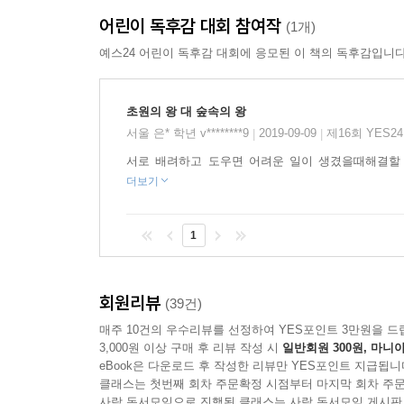
어린이 독후감 대회 참여작
(1개)
예스24 어린이 독후감 대회에 응모된 이 책의 독후감입니다
초원의 왕 대 숲속의 왕
서울 은* 학년 v********9
2019-09-09
제16회 YES
|
|
서로 배려하고 도우면 어려운 일이 생겼을때해결할
더보기
1
회원리뷰
(39건)
매주 10건의 우수리뷰를 선정하여 YES포인트 3만원을 드
3,000원 이상 구매 후 리뷰 작성 시
일반회원 300원, 마니아
eBook은 다운로드 후 작성한 리뷰만 YES포인트 지급됩니
클래스는 첫번째 회차 주문확정 시점부터 마지막 회차 주문
사락 독서모임으로 진행된 클래스는 사락 독서모임 게시판