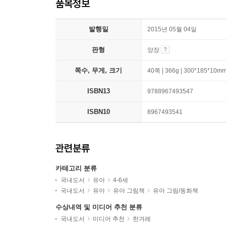
품목정보
발행일
2015년 05월 04일
판형
양장
쪽수, 무게, 크기
40쪽 | 366g | 300*185*10m
ISBN13
9788967493547
ISBN10
8967493541
관련분류
카테고리 분류
국내도서
유아
4-6세
국내도서
유아
유아 그림책
유아 그림/동화책
수상내역 및 미디어 추천 분류
국내도서
미디어 추천
한겨레