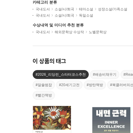
카테고리 분류
국내도서
소설/시/희곡
테마소설
성장소설/가족소설
국내도서
소설/시/희곡
독일소설
수상내역 및 미디어 추천 분류
국내도서
해외문학상 수상작
노벨문학상
이 상품의 태그
#2026_리딩런_스타터코스추천
#배송비채우기
#Re
#알쓸범잡
#20세기고전
#방탄책방
#북클러버의
#빨간책방