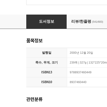
데미안
도서정보
리뷰/한줄평
(541/683)
품목정보
발행일
2000년 12월 20일
쪽수, 무게, 크기
239쪽 | 327g | 132*225*20
ISBN13
9788937460449
ISBN10
8937460440
관련분류