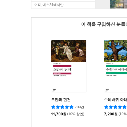
오직, 예스24에서만
이 책을 구입하신 분
오만과 편견
수레바퀴 아
709건
11,700
원
(10% 할인)
7,200
원
(10%