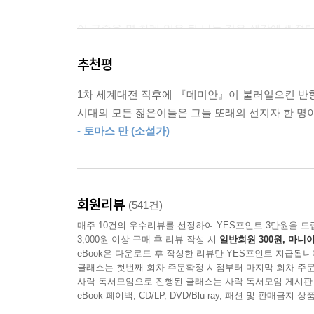
이 글줄을 몇 차례 읽은 뒤 나는 깊은 생각에 빠졌다
사람이 있을 수 없었다. 내 그림을 그가 받은 것이다
추천평
락사스란 무엇인가 하는 의문이었다. 들어본 적도 읽
1차 세계대전 직후에 『데미안』이 불러일으킨 반향
--- p.123
시대의 모든 젊은이들은 그들 또래의 선지자 한 명
- 토마스 만 (소설가)
회원리뷰
(541건)
매주 10건의 우수리뷰를 선정하여 YES포인트 3만원을 드
3,000원 이상 구매 후 리뷰 작성 시
일반회원 300원, 마니아
eBook은 다운로드 후 작성한 리뷰만 YES포인트 지급됩니
클래스는 첫번째 회차 주문확정 시점부터 마지막 회차 주문
사락 독서모임으로 진행된 클래스는 사락 독서모임 게시판
eBook 페이백, CD/LP, DVD/Blu-ray, 패션 및 판매금