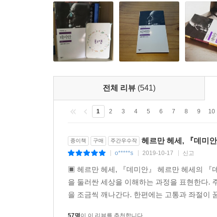
전체 리뷰
(541)
1
2
3
4
5
6
7
8
9
10
헤르만 헤세, 『데미
종이책
구매
주간우수작
o*****s
2019-10-17
신고
|
|
|
▣ 헤르만 헤세, 『데미안』 헤르만 헤세의 『데
을 둘러싼 세상을 이해하는 과정을 표현한다.
을 조금씩 깨나간다. 한편에는 고통과 좌절이 꿈
57명
이 이 리뷰를 추천합니다.