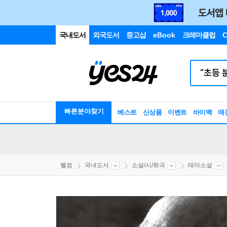
국내도서
외국도서
중고샵
eBook
크레마클럽
C
빠른분야찾기
베스트
신상품
이벤트
바이백
매
웰컴
국내도서
소설/시/희곡
테마소설