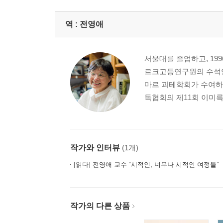
역 :
전영애
서울대를 졸업하고, 1
르크고등연구원의 수석연
마르 괴테학회가 수여하는
독협회의 제11회 이미륵
작가와 인터뷰
(1개)
[읽다]
전영애 교수 “시적인, 너무나 시적인 여정들”
작가의 다른 상품