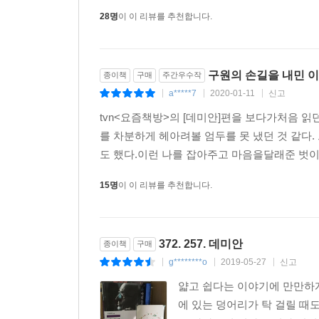
28명
이 이 리뷰를 추천합니다.
구원의 손길을 내민 
종이책
구매
주간우수작
a*****7
2020-01-11
신고
|
|
|
tvn<요즘책방>의 [데미안]편을 보다가처음 읽
를 차분하게 헤아려볼 엄두를 못 냈던 것 같다
도 했다.이런 나를 잡아주고 마음을달래준 벗이 
15명
이 이 리뷰를 추천합니다.
372. 257. 데미안
종이책
구매
g********o
2019-05-27
신고
|
|
|
얇고 쉽다는 이야기에 만만하게
에 있는 덩어리가 탁 걸릴 때