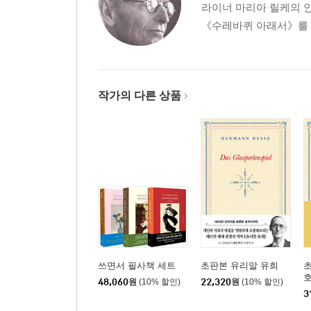
라이너 마리아 릴케의 인
《수레바퀴 아래서》를 출
작가의 다른 상품
쓰면서 필사책 세트
초판본 유리알 유희
초
호
48,060
원
(10% 할인)
22,320
원
(10% 할인)
3