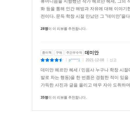
휴머니즘을 지향했던 작가 헤르만 헤세, 그의 
화 등을 통해 인간 해방과 자유에 대해 이야기
전이다. 문득 학창 시절 만났던 그 "데미안"을다
28명
이 이 리뷰를 추천합니다.
데미안
종이책
구매
주간우수작
p*****1
2021-12-08
신고
|
|
|
데미안 헤르만 헤세 / 민음사 누구나 학창 시절
발로 차는 행동)을 한 번쯤은 경험한 적이 있을
가득한 사진과 글을 올리고 매우 자아 도취하며 
35명
이 이 리뷰를 추천합니다.