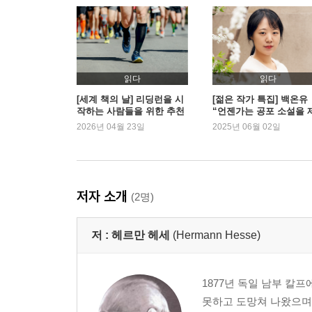
읽다
읽다
[세계 책의 날] 리딩런을 시
[젊은 작가 특집] 백온유
작하는 사람들을 위한 추천
“언젠가는 공포 소설을 
책 | 예스24
대로 써보고 싶습니다”
2026년 04월 23일
2025년 06월 02일
저자 소개
(2명)
저 :
헤르만 헤세
(Hermann Hesse)
1877년 독일 남부 칼
못하고 도망쳐 나왔으며