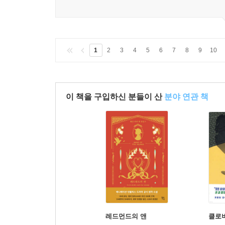
1
2
3
4
5
6
7
8
9
10
이 책을 구입하신 분들이 산
분야 연관 책
레드먼드의 앤
클로