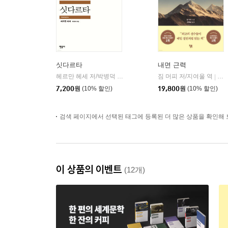
싯다르타
내면 근력
헤르만 헤세 저/박병덕 역
민음사
짐 머피 저/지여울 역
윌북(
|
|
7,200
원
(10% 할인)
19,800
원
(10% 할인)
검색 페이지에서 선택된 태그에 등록된 더 많은 상품을 확인해 
이 상품의 이벤트
(12개)