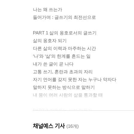
나는 왜 쓰는가
들어가며 : 글쓰기의 최전선으로
PART 1 삶의 옹호로서의 글쓰기
삶의 옹호자 되기
다른 삶의 이력과 마주하는 시간
‘나’와 ‘삶’의 한계를 흔드는 일
내가 쓴 글이 곧 나다
고통 쓰기, 혼란과 초과의 자리
자기 언어를 갖지 못한 자는 누구나 약자다
말하지 못하는 방식으로 말하기
내 몸이 여러 사람의 삶을 통과할 때
PART 2 감응하는 신체 만들기
불행처럼 우리를 자극하는 책들
채널예스 기사
말들의 풍경 즐기기
(16개)
쓸모-없음의 시적 체험