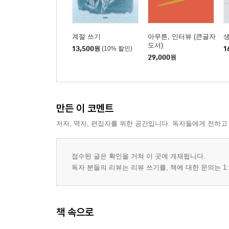
공주병 울엄마 희순 씨의 우울증 극복기(박선미)
인터뷰 2 : “장수 씨, 이제 그만 짐을 덜어요”
가족등록부에만 존재하는 그와 나(사은)
계절 쓰기
아무튼, 인터뷰 (큰글자
생
도서)
13,500
원
(10% 할인)
1
29,000
원
참고도서 : 글쓰기 수업 시간에 읽은 책들
나오며 : 슬픔이 슬픔을 구원한다
만든 이 코멘트
저자, 역자, 편집자를 위한 공간입니다. 독자들에게 전하고
접수된 글은 확인을 거쳐 이 곳에 게재됩니다.
독자 분들의 리뷰는 리뷰 쓰기를, 책에 대한 문의는 1:
책 속으로