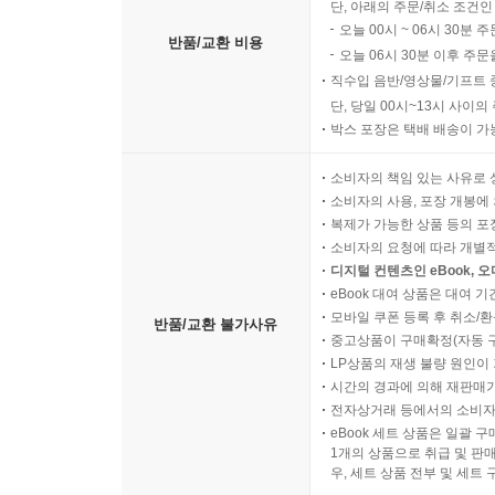
단, 아래의 주문/취소 조건인
오늘 00시 ~ 06시 30분 
반품/교환 비용
오늘 06시 30분 이후 주문
직수입 음반/영상물/기프트 
단, 당일 00시~13시 사이
박스 포장은 택배 배송이 가
소비자의 책임 있는 사유로 
소비자의 사용, 포장 개봉에 
복제가 가능한 상품 등의 포장을 
소비자의 요청에 따라 개별
디지털 컨텐츠인 eBook, 
eBook 대여 상품은 대여 기
모바일 쿠폰 등록 후 취소/환
반품/교환 불가사유
중고상품이 구매확정(자동 
LP상품의 재생 불량 원인이 기
시간의 경과에 의해 재판매가
전자상거래 등에서의 소비자
eBook 세트 상품은 일괄 
1개의 상품으로 취급 및 판매
우, 세트 상품 전부 및 세트