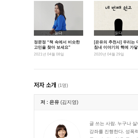
느낌의 침몰을 막기 위해
호기심, 나로부터 벗어나는 일
합평, 역지사지의 신체 변용
읽다
읽다
PART 3 사유 연마하기
정문정 “책 속에서 비슷한
[은유의 추천사] 우리는 
고민을 찾아 보세요”
침내 이야기의 핵에 가
자명한 것에 물음 던지기
다
2021년 04월 08일
2020년 04월 29일
자기 입장 드러내기
얼마나 다르게 생각할 수 있는가
나만 쓸 수 있는 글을 쓰자
사건이 지나간 자리 관찰하기
저자 소개
(1명)
여럿이 읽어야 하는 책, 니체
저 :
은유
(김지영)
PART 4 추상에서 구체로
짧은 문장이 무조건 좋을까 : 단문 쓰기
글 쓰는 신체로 : 베껴 쓰기
글 쓰는 사람. 누구나 
마음에 걸리는 일 쓰기 : 모티브 찾기
강좌를 진행한다. 성폭
추상에서 구체로 : 글의 내용