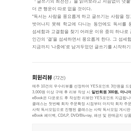
『글쓰기의 최전선』을 읽어보라고 서슴없이 덧붙일
작정하고 찾아온 경우가 많다. 이들은 몇 달 간 함
륜 그 자체는 글이 될 수 없다. 모든 풍경이 사진이
더 큰 행운이 따로 없을 것이다.
경험을 한다. 저마다 자신의 삶에서 우러난 ‘나만의
중요하다. 그래서 작가는 뛰어난 관찰자여야 한다.” -
“독서는 사람을 풍요롭게 하고 글쓰기는 사람을 정교
이 책은 글을 쓰기 시작했을 때 누구나 맞닥뜨리
벗어나지 못해 학교에 다니는 동안에도 독서를 
일어났는지, 그 섬세한 변화의 과정을 담았다. 특히 
“이 세상에는 나보다 학식이 높은 사람, 문장력이 탁월
섬세함과 고결함을 찾기 어려운 이유 중의 하나로 
뒤흔드는 책읽기, 인간에 대한 이해를 돕는 ‘르포와
미 훌륭한 글이 넘치므로 나는 글을 써야 할 이유가 
인간의 ‘결’을 섬세하면서 풍요롭게 한다. 그 섬세
대신할 수 있는 사람은 아무도 없다. 내가 쓸 수 있는 
지금까지 ‘나중에’로 남겨두었던 글쓰기를 시작하기
2. 삶의 옹호로서의 글쓰기
“사건이 지나간 자리에 무엇이 돋는가. 꽃들이 피거
히 겪게 되는 별의별 일들, 소소하든 대수롭든 그것
글을 쓰고 싶은 마음 이전에 왜 나는 글을 쓰고 싶
른 글은 구체적인 ‘한 사람’을 선명히 보여준다. 그럴 
회원리뷰
(72건)
저자는 유년, 청춘, 연애, 노동, 가난, 젠더, 학
매주 10건의 우수리뷰를 선정하여 YES포인트 3만원을 드
입체적으로 구성해본다. 핵심은 ‘삶에 기반한 관점’
“인터-뷰(inter-view)는 마주하기다. 온몸이 
3,000원 이상 구매 후 리뷰 작성 시
일반회원 300원, 마니아
어떠했다로 풀어내는 것이다. 어떤 단어에서 자기 
사람 공부라고 할 때 인터뷰는 두 가지를 아우르는 
eBook은 다운로드 후 작성한 리뷰만 YES포인트 지급됩니
글쓰기는 자기 상처를 드러내는 가장 저렴하고 접
클래스는 첫번째 회차 주문확정 시점부터 마지막 회차 주문
시간이며 사람에 대한 태도를 검증하는 자리이다.” -
사락 독서모임으로 진행된 클래스는 사락 독서모임 게시판
예로 들어, 고통의 기억을 직시하고 드러내어 치
eBook 페이백, CD/LP, DVD/Blu-ray, 패션 및 판매금
프리모 레비의 『이것이 인간인가』, 최승자의 시
--- 본문 중에서
읽으며 고통의 무수한 양상을 들여다보고 스스로 해