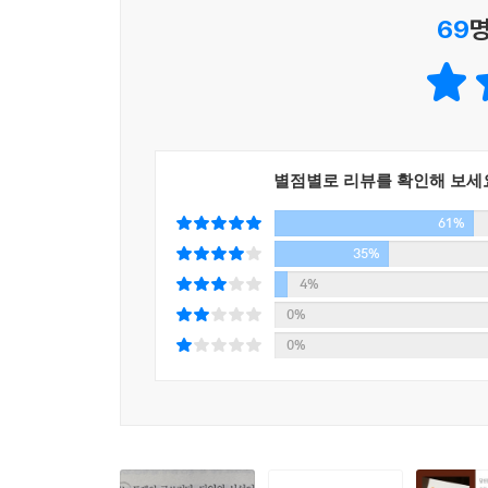
돌파력을 갖게 된 학인들은 하나 둘 자신의 속이야
69
명
읽으면서 자신의 고통을 똑바로 ‘응시’하는 힘이 생
3. 독서, 시 낭송, 암송, 합평 등
‘나’와 ‘세상’에 대해 사유하고 감응하는 글쓰기 실
별점별로 리뷰를 확인해 보세
글을 쓰려면 자기 정리의 과정을 거치면서 예민해진
61%
암송, 독서, 합평 등의 독특한 수업 방식을 설명하고
35%
4%
① 함께 읽기
0%
글쓰기 수업에서는 매주 한 권씩 책을 읽는다. 
0%
문학과 인문학을 아우르는 교재들이다. 선정 기준은
한정된 독서를 한다. 이물감 없이 술술 읽히는 책
말처럼 내면의 얼음바다를 내려치는 도끼 같은 독서
않는 책들을 자기 삶과 엮어서 읽은 후 함께 의견을