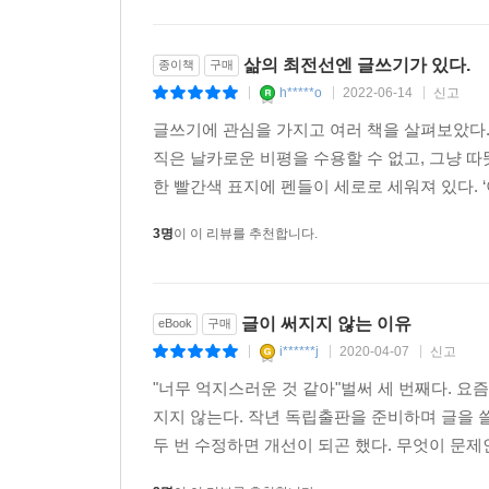
적절한 자극이 없으면 자기 글을 냉철하게 볼 수 없
삶의 최전선엔 글쓰기가 있다.
종이책
구매
h*****o
2022-06-14
신고
|
|
|
4. 나의 언어로 타인의 삶을 번역하는 ‘르포와 인터뷰
글쓰기에 관심을 가지고 여러 책을 살펴보았다.
직은 날카로운 비평을 수용할 수 없고, 그냥 
자기 탐구와 자기 정리가 어느 정도 이뤄지고 나면
한 빨간색 표지에 펜들이 세로로 세워져 있다. ‘
대한 이해를 돕는 가장 좋은 공부로 ‘르포와 인터뷰
실전 프로그램이다.
3명
이 이 리뷰를 추천합니다.
좋은 글은 삶에 밀착한 경험에서 나온다. 학인들은 
경험을 글로 써내는 작업을 한다. 부록에 수록된 한
아르바이트생’의 처지와 일상이 고스란히 드러난다.
글이 써지지 않는 이유
eBook
구매
인터뷰의 경우, 가장 중요한 일은 인터뷰이 정하기다
i******j
2020-04-07
신고
|
|
|
인터뷰이가 누구냐에 따라 준비를 달리해야 한다.
"너무 억지스러운 것 같아"벌써 세 번째다. 요
준비에 대한 친절한 안내를 아끼지 않는다. 예를 
지지 않는다. 작년 독립출판을 준비하며 글을 
그럴 때만이 험난한 한국 현대사를 통과한 ‘삶의 용사
두 번 수정하면 개선이 되곤 했다. 무엇이 문제
있다.
저자는 “작가는 삶에 대한 옹호자”라고 믿는다. 삶