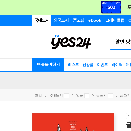
국내도서
외국도서
중고샵
eBook
크레마클럽
C
빠른분야찾기
베스트
신상품
이벤트
바이백
매
웰컴
국내도서
인문
글쓰기
글쓰기
소