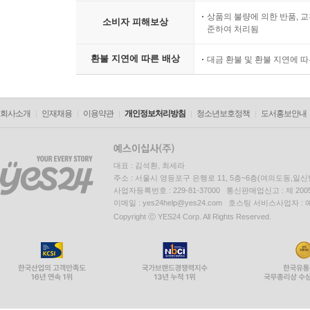
상품의 불량에 의한 반품, 교
소비자 피해보상
준하여 처리됨
환불 지연에 따른 배상
대금 환불 및 환불 지연에 
회사소개
인재채용
이용약관
개인정보처리방침
청소년보호정책
도서홍보안내
대표 : 김석환, 최세라
주소 : 서울시 영등포구 은행로 11, 5층~6층(여의도동,일신
사업자등록번호 : 229-81-37000 통신판매업신고 : 제 200
이메일 : yes24help@yes24.com 호스팅 서비스사업자 :
Copyright ⓒ YES24 Corp. All Rights Reserved.