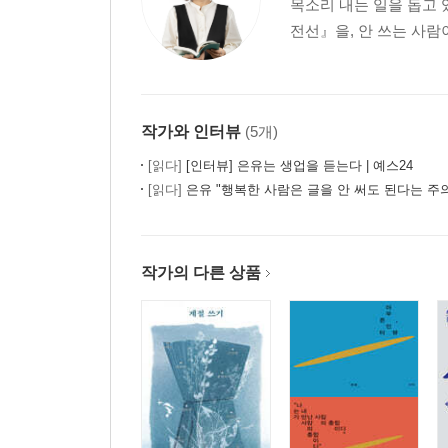
목소리 내는 일을 돕고 
내 글이 누구에게 도움을 줄까 : 글의 위치성
전선』을, 안 쓰는 사람이
별자리적 글쓰기 : 글의 구성
더 잘 쓸 수도, 더 못 쓸 수도 없다 : 힘 빼기
글은 삶의 거울이다 : 끝맺기
작가와 인터뷰
(5개)
PART 5 르포와 인터뷰 기사 쓰기
[읽다]
[인터뷰] 은유는 생업을 듣는다 | 예스24
노동 르포: 조지 오웰, 그 혹독한 내려감
[읽다]
은유 "행복한 사람은 글을 안 써도 된다는 주
사람을 이해하는 시간, 인터뷰
인터뷰는 사려 깊은 대화다
나만의 민중 자서전 프로젝트
작가의 다른 상품
시시하고 사소한 것들의 중요성
말을 잃은 백 세 할머니 인터뷰하기
PART 6 부록
노동 르포 : 효주 씨의 밤일
맥도날드 아르바이트 석 달의 기록(강효주)
인터뷰 1 : “침대에 누워 대소변 받아내도 살아 있어