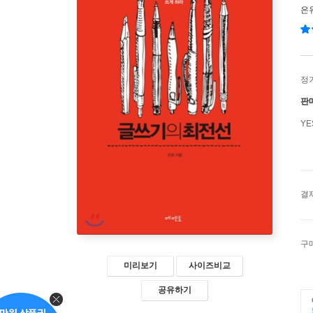
은
정
판
Y
결
구
미리보기
사이즈비교
공유하기