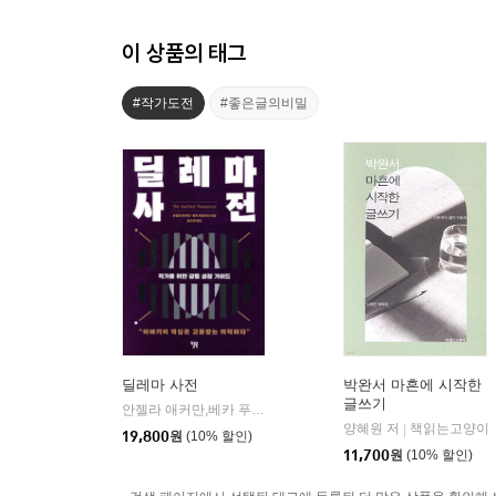
이 상품의 태그
#작가도전
#좋은글의비밀
딜레마 사전
박완서 마흔에 시작한
글쓰기
안젤라 애커만,베카 푸글리시 저/오수원 역
윌북(willbook)
|
양혜원 저
책읽는고양이
|
19,800
원
(10% 할인)
11,700
원
(10% 할인)