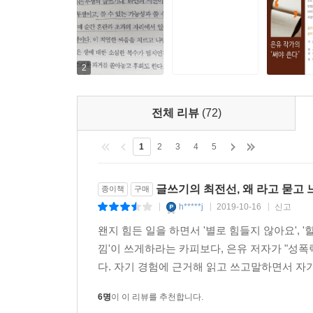
② 독서를 통한 사유 연마하기
사유하는 일은 끊임없이 질문하면서 불편해지는 
질문하는 법을 배운다. 저자는 글쓰기 수업 시간
생각하는 ‘사유의 훈련’이 글쓰기의 동력이 됨을 이
2
돌봄의 기술이다. 글쓰기를 통해 자기 삶의 억
자기창조의 계기를 제공해준다.
전체 리뷰
(72)
③ 언어에 대한 감수성이 활성화되는 시간, 시 낭독
조용하면서도 급진적인 인식의 변화를 일으키는 책 
1
2
3
4
5
시집을 처음 들춰본 사람들이다. 마음에 드는 시
어휘에 부쩍 관심을 갖는다. 시인이 공들여 매만진
글쓰기의 최전선, 왜 라고 묻고 
종이책
구매
변화를 알려주는 척도이다. 학인들은 자신을 밀어
h*****j
2019-10-16
신고
|
|
|
경험을 하게 된다.
왠지 힘든 일을 하면서 '별로 힘들지 않아요', '
낌'이 쓰게하라는 카피보다, 은유 저자가 "성
④ 자기 객관화의 시간, 합평
다. 자기 경험에 근거해 읽고 쓰고말하면서 자기
글을 잘 쓰기 위해서는 다독, 다작, 다상량이 필요하
시간에는 자기가 쓴 글을 소리 내어 읽는 자기 객관
6명
이 이 리뷰를 추천합니다.
들은 학인들은 의견을 구체적으로 표현해야 한다. “