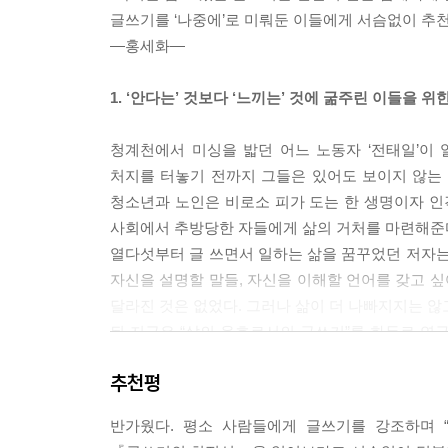
아프지 않’는 상태로 일상이 굴러간다. 그런데 유용
글쓰기를 ‘나중에’로 미뤄둔 이들에게 서슴없이 추천
로 정신을 교란시키는 시. 가장 간소한 물성을 가진 
―홍세화―
“사적 독서가 아무래도 아는 지식을 재차 확인하고 
1. ‘안다는’ 것보다 ‘느끼는’ 것에 굶주린 이들을 위
기회가 주어진다. 자기 경험이 놓친 부분을 다른 동
-96쪽
청계천에서 미싱을 밟던 어느 노동자 ‘전태일’이 
처지를 터놓기 전까지 그들은 있어도 보이지 않는
“합평은 글쓰기 수업을 하루로 치면 오후 2시의 태양
청소년과 노인은 비로소 피가 도는 한 생명이자 인
는 주체’가 되어 자기 글을 말하고 동시에 듣는다.
사회에서 추방당한 자들에게 삶의 거처를 마련해준다.
과하고 무엇이 덜한지 동료들이 지적해주기 전에 본
열다섯부터 글 쓰면서 일하는 삶을 꿈꾸었던 저자는
글을 듣고 나서 소감을 이야기할 것. 단순히 글이 ‘좋
자신을 설명할 말들, 자신을 이해할 언어를 갖고 싶
8쪽
달라진 것은 없었다. 그러나 삶이 더 나빠지지는 않고
된 지금은 “삶의 옹호로서의 글쓰기”를 화두로 
“선량한 시민, 좋은 엄마, 착한 학생이 되라고 말
스무 명 남짓한 학인들을 만나 글로 삶을 궁구하며 
화평인가, 한 여성의 행복인가. 때로 도덕은 가족,
추천평
“독서를 품고 있는” 저자의 글쓰기 수업은 시 낭독
하며 살아가는 순치된 개인을 길러낸다.” -118쪽
감응하는 능력을 키우는 데 집중한다. 글쓰기 강좌를
반가웠다. 평소 사람들에게 글쓰기를 강조하며 
다양하다. 대부분 자신의 사회적 역할에 충실한
“갑남을녀의 일상, 희로애락의 흐름, 너무 사소해서 