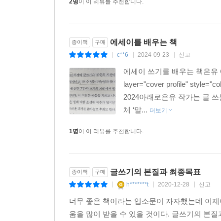
2명
이 이 리뷰를 추천합니다.
위해 ‘인터뷰’를 수업에 배치하는 이유다. 특히 
매개가 된다. 부록에 수록한 두 인터뷰(남편을 잃고
누군가의 이야기를 들어주는 일의 가치와 아름다움,
에세이를 배우는 책
종이책
구매
c**6
2024-09-23
신고
|
|
|
에세이 쓰기를 배우는 책은유 에세이
layer="cover profile" style="c
2024아래로은유 작가는 글 
체 ‘말...
더보기
1명
이 이 리뷰를 추천합니다.
글쓰기의 본질과 최종목표
종이책
구매
h*******t
2020-12-28
신고
|
|
|
너무 좋은 책이라는 입소문이 자자했는데 이제야
움을 많이 받을 수 있을 것이다. 글쓰기의 본질