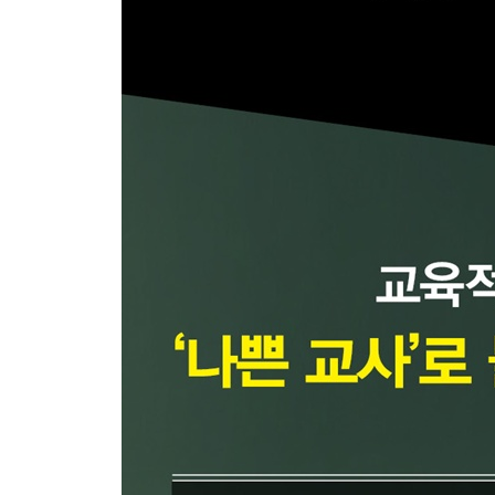
12. 딜레마 토론과 실천적 도덕 교육
13. 세상에 뚱딴지같은 질문은 없다
14. 즐거우면 몰입한다
15. 인공지능으로 인간지능을 키운다
IV 나쁜 교사의 스승
16. 가능성을 확장하는 교육자의 심안: 홀름보에와
17. 가장 약한 이를 품은 사랑의 전인교육: 이태석
18. 사회를 스스로 바라보도록 하는 교육: 율곡 이
19. 장애인과 세상을 이어 준 교육자: 몬테소리와 
20. 나쁜 교사가 공교육을 지킨다
주석