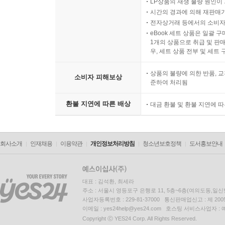
LP상품의 재생 불량 원인이 기
시간의 경과에 의해 재판매가
전자상거래 등에서의 소비자
eBook 세트 상품은 일괄 
1개의 상품으로 취급 및 판매
우, 세트 상품 전부 및 세트
상품의 불량에 의한 반품, 교
소비자 피해보상
준하여 처리됨
환불 지연에 따른 배상
대금 환불 및 환불 지연에 
회사소개
인재채용
이용약관
개인정보처리방침
청소년보호정책
도서홍보안내
대표 : 김석환, 최세라
주소 : 서울시 영등포구 은행로 11, 5층~6층(여의도동,일신
사업자등록번호 : 229-81-37000 통신판매업신고 : 제 200
이메일 : yes24help@yes24.com 호스팅 서비스사업자 :
Copyright ⓒ YES24 Corp. All Rights Reserved.