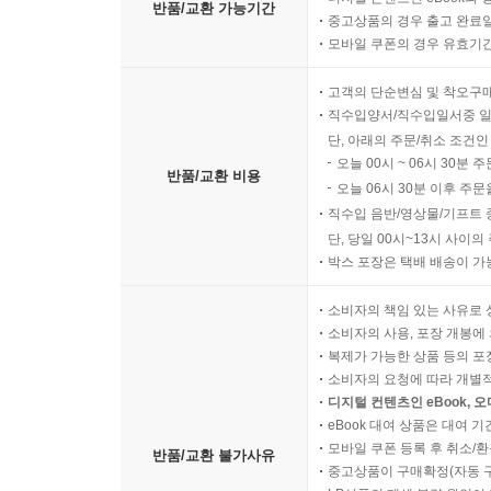
반품/교환 가능기간
중고상품의 경우 출고 완료일
모바일 쿠폰의 경우 유효기간(
고객의 단순변심 및 착오구
직수입양서/직수입일서중 일
단, 아래의 주문/취소 조건인
오늘 00시 ~ 06시 30분 
반품/교환 비용
오늘 06시 30분 이후 주문
직수입 음반/영상물/기프트 
단, 당일 00시~13시 사이
박스 포장은 택배 배송이 가
소비자의 책임 있는 사유로 
소비자의 사용, 포장 개봉에 
복제가 가능한 상품 등의 포장을 
소비자의 요청에 따라 개별
디지털 컨텐츠인 eBook, 
eBook 대여 상품은 대여 기
모바일 쿠폰 등록 후 취소/환
반품/교환 불가사유
중고상품이 구매확정(자동 