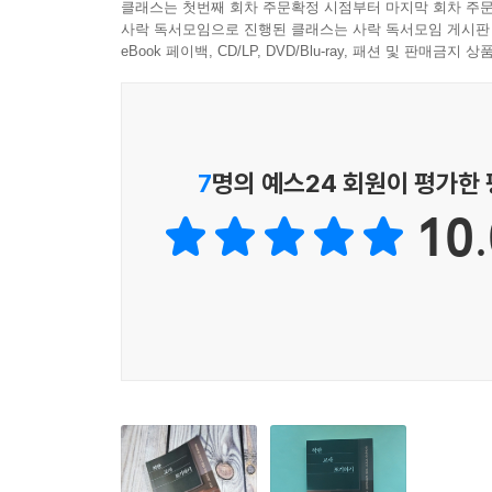
클래스는 첫번째 회차 주문확정 시점부터 마지막 회차 주문
같은 외적 기준이 교사의 능력을 판단하는 잣대가 
사락 독서모임으로 진행된 클래스는 사락 독서모임 게시판
eBook 페이백, CD/LP, DVD/Blu-ray, 패션 및 판매금
결과는 참담하다. 열정과 소신을 지닌 교사는 평
경험할 기회를 잃었다. 학교는 지식과 관리의 공
‘우리들의 선생님’은 어디로 사라졌는가, 그리고 이
7
명의 예스24 회원이 평가한
좋은 교사1.
10.
사회가 길들이는 착한 교사
이제 우리들의 선생님은 사회적 요구에 발맞추어 
아이들에게 충분히 훈계조차 하기 어려운 현실이다.
학생을 가르치고 성장시키는 본래 역할보다 갈등을 피
그러나 이러한 교사상은 공교육의 본질과 충돌한다
지식과 인성을 균형 있게 성장하도록 돕는 것이다.
불편한 진실을 직면해야 하는 상황에서도, 교사는
억제하며, 교육적 판단보다는 외부 기준에 맞추어 