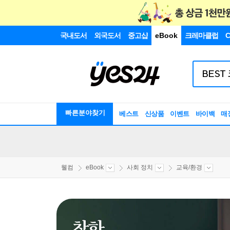
국내도서
외국도서
중고샵
eBook
크레마클럽
C
빠른분야찾기
베스트
신상품
이벤트
바이백
매
웰컴
eBook
사회 정치
교육/환경