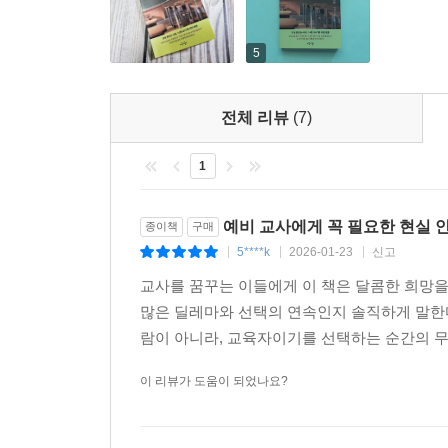
이런 상황에서 우리는 질문해야 한다. 우리가 생
5
지키기 위해, 사회는 교사에게 어떤 역할을 요구해
우리는, 교사와 사회가 함께 고민하며, 진정한 교육
전체 리뷰
(7)
좋은 교사2.
1
선생님이 말하는 착한 교사 = 나쁜 교사
오늘날 학교에서 교사가 겪는 압박은 눈에 보이지 
예비 교사에게 꼭 필요한 현실 
종이책
구매
인격 형성을 책임지는 장임에도 불구하고, 교사는 
5****k
2026-01-23
신고
|
|
|
만족도, 행정적 평가 등 수치와 결과 중심의 기
교사를 꿈꾸는 이들에게 이 책은 달콤한 희망을
흔들린다. 이러한 환경 속에서 교사는 자신의 교육적
많은 딜레마와 선택의 연속인지 솔직하게 말한다
람이 아니라, 교육자이기를 선택하는 순간의 무게
저자는 이러한 문제를 학교 현장의 다양한 사례를 
못한 사건, 혹은 학교 관리자에게 불편을 주지 않
이 리뷰가 도움이 되었나요?
본연의 교육적 판단 사이에서 발생하는 갈등을 보
도움이 되지 않는지를 이해하게 된다.