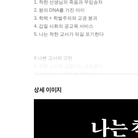
1. 착한 선생님의 죽음과 무임승차
2. 왕의 DNA를 가진 아이
3. 학력 + 학벌주의와 교권 붕괴
4. 갑질 사회의 공교육 서비스
5. 나는 착한 교사가 되길 포기한다
II 나쁜 교사의 고민
6. 착한 교사로 길들이는 교원평가
7. 구성주의 교육과 주간학습안내
8. 리바이어던과 교육자
상세 이미지
9. 지식이냐 경험이냐
10. 인공지능 시대의 교사
III 나쁜 교사의 교육법
11. 각자의 재능 영역 키워 주기