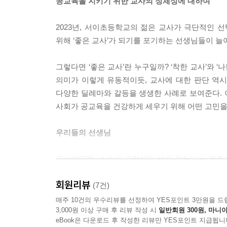
공교육을 지키기 위한 교사의 정체성에 대하여
2023년, 서이초등학교의 젊은 교사가 극단적인 선
위해 ‘좋은 교사’가 되기를 포기하는 선생님들이 늘
그렇다면 ‘좋은 교사’란 누구일까? ‘착한 교사’와 
의미가 이렇게 유동적이듯, 교사에 대한 판단 역시
다양한 딜레마와 갈등을 생생한 사례로 보여준다. 이
사회가 공교육을 건강하게 세우기 위해 어떤 고민을
우리들의 선생님
군사부일체, 스승의 그림자도 밟지 않는다는 전통 
기울이며 배우고 성장하던 시절, 학교는 단순한 
회원리뷰
인격과 가치를 보여 주는 길잡이였다.
(7건)
매주 10건의 우수리뷰를 선정하여 YES포인트 3만원을 드
3,000원 이상 구매 후 리뷰 작성 시
일반회원 300원, 마니아
그러나 언제부터일까? 선생님의 본래 의미는 점
eBook은 다운로드 후 작성한 리뷰만 YES포인트 지급됩니
상급학교로 진학시키는 성과로 평가되었고, 초등학교