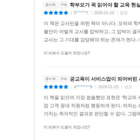
학부모가 꼭 읽어야 할 교육 현
종이책
구매
결국 저자가 말하고자 하는 교사는, 사회적 기준
5*******l
2026-01-23
신고
|
|
|
권리와 용기를 가진 교사다. 이러한 교사는 때로
이 책은 교사만을 위한 책이 아니다. 오히려 학
학생에게 올바른 가르침을 위해 노력한다. 저자는 다
불안이 어떻게 교사를 압박하고, 그 압박이 결
주고 있다.
교사는 그 기대를 감당해야 하는 존재가 된다.
이 리뷰가 도움이 되었나요?
공교육이 서비스업이 되어버린
종이책
구매
d*********8
2026-01-23
신고
|
|
|
이 책을 읽으며 가장 씁쓸했던 표현은 ‘학교의
점 고객 응대 직원처럼 행동하게 된다. 저자는
가치는 즉각적인 결과로 판단할 수 없다. 그럼에
이 리뷰가 도움이 되었나요?