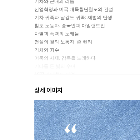
기차와 근대의 리듬
산업혁명과 미국 대륙횡단철도의 건설
기차 귀족과 날강도 귀족: 재벌의 탄생
철도 노동자: 중국인과 아일랜드인
차별과 폭력의 노래들
전설의 철의 노동자, 존 헨리
기차와 죄수
어둠의 사제, 감옥을 노래하다
기타를 든 빛의 수녀
1877년 대철도 파업
『시스터 캐리』와 1894 풀먼 파업
상세 이미지
빵과 장미 파업과 아동 해방 기차
조 힐: 구르는 돌, 노래하는 혁명가
밥 딜런과 〈아임 낫 데어〉
빌리 더 키드와 버펄로 빌
대이동(Great Migration)
풀먼 포터
대도시로의 이동: 시카고와 디트로이트