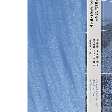
형식이 저항이다
할렘 르네상스
미시시피 버닝
노래, 깃발이 되다
노래, 강물이 되어 흐르다
셀마 행진
사랑의 왕의 죽음
킹의 마지막 노래
맬컴 엑스
흑표당
블랙파워와 블랙 이즈 뷰티풀
버밍햄의 폭탄, 색소폰의 추도사
강처럼, 폭포처럼
폭동 이후의 노래: 와츠택스
길고 무더운 여름: 불타는 디트로이트
화이트 플라이트와 레드라이닝: 힙합과 레게의 등
LA 봉기: 힙합이 분노와 연대의 마이크를 들다