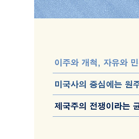
포크의 분화 혹은 발전: 필 옥스와 사이먼 앤 가펑클
분노의 노래와 위로의 노래
우드스톡과 68세대: 초신성의 폭발
청년문화의 내파와 폭발: 알타몬트 무료 콘서트와 
에필로그―BTS, 함께 부르는 노래의 부활