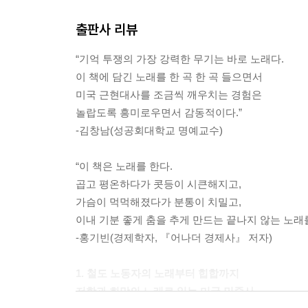
출판사 리뷰
“기억 투쟁의 가장 강력한 무기는 바로 노래다.
이 책에 담긴 노래를 한 곡 한 곡 들으면서
미국 근현대사를 조금씩 깨우치는 경험은
놀랍도록 흥미로우면서 감동적이다.”
-김창남(성공회대학교 명예교수)
“이 책은 노래를 한다.
곱고 평온하다가 콧등이 시큰해지고,
가슴이 먹먹해졌다가 분통이 치밀고,
이내 기분 좋게 춤을 추게 만드는 끝나지 않는 노래를
-홍기빈(경제학자, 『어나더 경제사』 저자)
1. 철도 노동자의 노래부터 힙합까지
저항과 희망의 노래로 읽는 미국 민중사