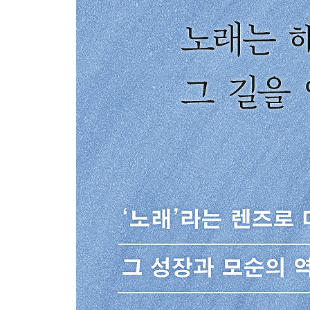
흑인 대이동과 이별의 노래들 I
흑인 대이동과 이별의 노래들 II
2장 희미한 빛을 난 좇아가
피비 스노와 시카고 대화재
무궁무진한 천연자원의 나라
〈존 애덤스〉와 조지 허스트
1849년 골드러시와 존 서터
‘명백한 운명’과 〈미국의 진보〉
역마차와 먼지의 노래
대각성 운동과 노래 문화
눈물의 길과 원주민의 노래
소고기 붐과 카우보이의 노래
와이어트 어프: 카우보이의 현실과 신화
〈황야의 결투〉와 〈클레멘타인〉
금주와 추억 사이: 포티나이너스의 노래