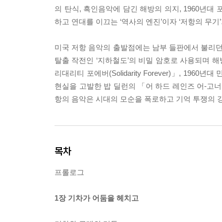
의 탄식, 흑인음악에 담긴 해방의 의지, 1960년
하고 연대를 이끄는 ‘역사의 엔진’이자 ‘저항의 무기
미국 저항 음악의 출발점에는 남부 들판에서 불리던 노동
탈출 작전인 ‘지하철도’의 비밀 암호로 사용되며 해
리대리티 포에버(Solidarity Forever)」, 196
현실을 고발한 밥 딜런의 「어 하드 레인즈 어-고너 폴(A 
항의 음악은 시대의 모순을 폭로하고 기억 투쟁의 
목차
프롤로그
1장 기차가 어둠을 헤치고