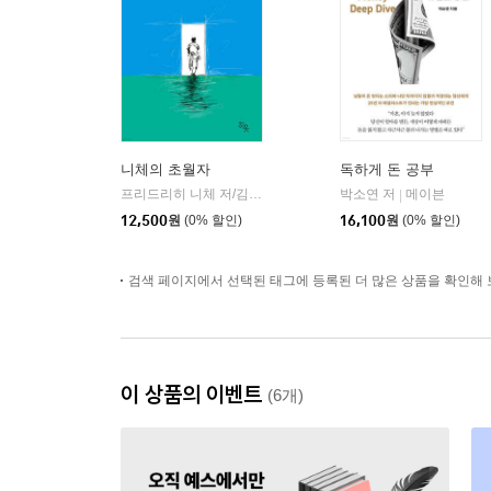
니체의 초월자
독하게 돈 공부
프리드리히 니체 저/김철 편역
히읏
박소연 저
메이븐
|
|
12,500
원
(0% 할인)
16,100
원
(0% 할인)
검색 페이지에서 선택된 태그에 등록된 더 많은 상품을 확인해 
이 상품의 이벤트
(6개)