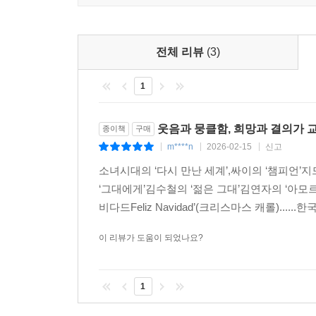
이주와 개척, 자유와 민주주의의 성공 신화로 포장
균열의 서사가 놓여 있다. 서부 개척과 원주민 학살
인종차별과 계급 갈등을 무마한 ‘용광로 신화’. 베
전체 리뷰
(3)
빈곤층을 때려잡는 내부 통치 전략. 지금도 미국
1
이기적인 이익 추구를 ‘자유’와 동일시하면서 구축
대륙횡단철도 건설, 광산 개발, 플랜테이션 농업
웃음과 뭉클함, 희망과 결의가 
종이책
구매
건설된 철도 사업에서 ‘날강도 귀족’ 자본가들은 온
m****n
2026-02-15
신고
|
|
|
산업자본과 미국 정부는 ‘중국인 배척법’을 통해 ‘
소녀시대의 ‘다시 만난 세계’,싸이의 ‘챔피언’
자원을 채굴한 광부들은 ‘회사 마을’과 ‘회사 상점
‘그대에게’김수철의 ‘젊은 그대’김연자의 ‘아모르
조직하여 노조 인정과 8시간 노동제를 요구하며 페
비다드Feliz Navidad’(크리스마스 캐롤)......한
조장해 노조를 무력화하고, 사설 무장 조직을 
저항했다.
이 리뷰가 도움이 되었나요?
흑인의 역사는 미국 사회 전체를 이해하는 핵심이다
1
흑인들은 ‘대각성 운동’을 거치며 찬송가에 아프리카의 
암호이자 저항의 언어가 되었다. 해방 후에도 ‘짐 