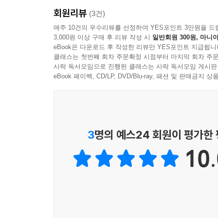
회원리뷰
이 책은 ‘노래’라는 렌즈로 미국 자본주의 200년
(3건)
물결에서, 멀게는 기층 민중의 삶을 담아낸 민요
매주 10건의 우수리뷰를 선정하여 YES포인트 3만원을 드
3,000원 이상 구매 후 리뷰 작성 시
일반회원 300원, 마니아
간직해왔다. 노래의 관점은 곧 민중의 관점을 말한다
eBook은 다운로드 후 작성한 리뷰만 YES포인트 지급됩니
클래스는 첫번째 회차 주문확정 시점부터 마지막 회차 주문
이 책은 역사를 움직이고 기록해온 실천적 매개체
사락 독서모임으로 진행된 클래스는 사락 독서모임 게시판
사람들이 흘린 피와 땀의 역사를 복원한다. 구체
eBook 페이백, CD/LP, DVD/Blu-ray, 패션 및 판매금
해방의 의지, 1960년대 포크 음악의 저항 정신을
엔진’이자 ‘저항의 무기’가 되었는지를 보여준다.
한국 사회는 미국 문화의 초고밀도 수입국이지만, 의
3
명의 예스24 회원이 평가한
인종차별사, 이주사, 남북전쟁 이후 재건 같은 핵심
10.
역시 우리처럼 싸우고 울고 노래하던 사람들이 만
2. ‘명백한 운명’ ‘용광로 신화’ 뒤에 감춰진 차별의
원주민 학살, 노예제, 인종 분리, 노동자 탄압,
제국주의 전쟁이라는 균열의 서사에 주목한 새로운