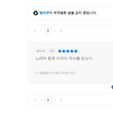
4. 음악적 전문성과 인문학적 통찰을
클린봇
이 부적절한 글을 감지 중입니다.
절묘하게 메시업(meshup)한 글쓰기
억눌린 자들을 향한 뜨거운 연민, 기득권을 향한 서
1
영화 등 다양한 예술 장르를 자유롭게 넘나드는 통섭
을 사회 변화의 지표로 읽어내는 분석력, 무엇보다
문장은, 음악적 전문성과 인문학적 통찰을 겸비한 
종이책
구매
노래와 함께 미국의 역사를 읽는다.
이 한줄평이 도움이 되었나요?
1