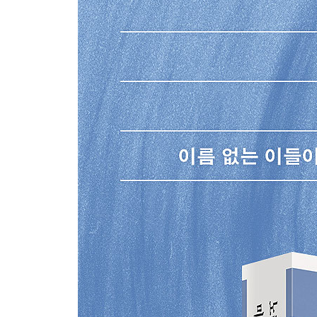
골드러시의 웃음과 눈물
탄광의 분노와 희망: 몰리 맥과이어스와 노동가요의
홈스테드 학살
위대한 노래의 탄생: 페인트 크리크-캐빈 크리크 파
세상에서 가장 위험한 여성과 세 곡의 깃발: 러들로
메이트원 학살과 블레어산 전투
UMWA와 무연탄 전쟁
할란 카운티 전쟁: 넌 누구 편이냐?
광부의 노래, 남은 이야기들
3장 해방의 길을 노래가 먼저 걷다
강은 흐르고, 노래는 해방을 부른다
스토노 폭동과 흑인교회의 탄생
해리엇 터브먼과 지하철도
존 브라운
붉은 여름의 합창