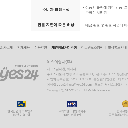
상품의 불량에 의한 반품, 교
소비자 피해보상
준하여 처리됨
환불 지연에 따른 배상
대금 환불 및 환불 지연에 
회사소개
인재채용
이용약관
개인정보처리방침
청소년보호정책
도서홍보안내
대표 : 김석환, 최세라
주소 : 서울시 영등포구 은행로 11, 5층~6층(여의도동,일신
사업자등록번호 : 229-81-37000 통신판매업신고 : 제 200
이메일 : yes24help@yes24.com 호스팅 서비스사업자 :
Copyright ⓒ YES24 Corp. All Rights Reserved.