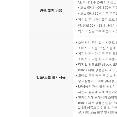
단, 아래의 주문/취소 조건인
오늘 00시 ~ 06시 30분 
반품/교환 비용
오늘 06시 30분 이후 주문
직수입 음반/영상물/기프트 
단, 당일 00시~13시 사이
박스 포장은 택배 배송이 가
소비자의 책임 있는 사유로 
소비자의 사용, 포장 개봉에 
복제가 가능한 상품 등의 포장을 
소비자의 요청에 따라 개별
디지털 컨텐츠인 eBook, 
eBook 대여 상품은 대여 기
모바일 쿠폰 등록 후 취소/환
반품/교환 불가사유
중고상품이 구매확정(자동 
LP상품의 재생 불량 원인이 기
시간의 경과에 의해 재판매가
전자상거래 등에서의 소비자
eBook 세트 상품은 일괄 
1개의 상품으로 취급 및 판매
우, 세트 상품 전부 및 세트