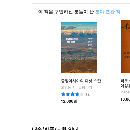
이 책을 구입하신 분들이 산
분야 연관 책
중앙아시아의 다섯 스탄
피로 
여성을
오강돈 저
글항아리
|
Mabel
1건
10,8
12,000
원
배송/반품/교환 안내