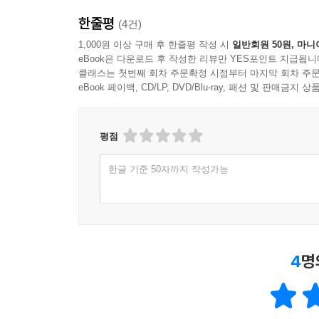
북부로 향하는 대이동(Great Migration)을 
한줄평
(4건)
마틴 루서 킹의 비폭력 노선과 맬컴 엑스의 블랙파
1,000원 이상 구매 후 한줄평 작성 시
일반회원 50원, 마니
eBook은 다운로드 후 작성한 리뷰만 YES포인트 지급됩니
3. 시대의 모순을 폭로하고 기억 투쟁의 강력한 무
클래스는 첫번째 회차 주문확정 시점부터 마지막 회차 주문
미국 사회의 결정적 변곡점마다 함께 울려 퍼진 저
eBook 페이백, CD/LP, DVD/Blu-ray, 패션 및 판매금
미국 저항 음악의 출발점에는 남부 들판에서 불리던 
평점
Down, Moses)〉)로 사용되며 해방의 길을 열
(Solidarity Forever)〉, 1960년대 민권 운
한글 기준 50자까지 작성가능
존 콜트레인의 〈어 러브 슈프림(A Love Sup
반문화 운동(Counterculture)과 피트 시거, 밥
폭력을 고발하며 흑인들의 ‘비공식 저널리즘’이 된 
이처럼 미국의 저항 음악은 노동자의 합창부터 68
4
명
역할을 해왔다. 노래는 ‘기억 투쟁’의 수단이다.
주제가가 된 노래들은 망각에 저항하고, 죽은 자들을
변곡점마다 함께 울려 퍼졌다.