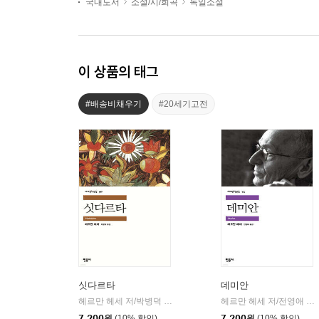
국내도서
소설/시/희곡
독일소설
이 상품의 태그
#배송비채우기
#20세기고전
싯다르타
데미안
헤르만 헤세 저/박병덕 역
민음사
헤르만 헤세 저/전영애 역
|
|
7,200
원
(10% 할인)
7,200
원
(10% 할인)