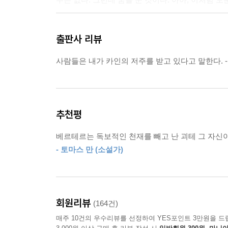
나는 그녀를 두 팔로 껴안고 가슴에다 꼭 품은 채,
출판사 리뷰
눈동자 속에서 떠돌고 있었다. 신이여, 지금도 저 
벌을 받아야 할 죄를 짓는 것입니까? 로테! 로테,
사람들은 내가 카인의 저주를 받고 있다고 말한다. 
잃었다. 나의 눈에는 눈물이 가득 고이고, 어딜 가도
나버리는 것이 좋을 듯싶다.
--- pp.171-172
추천평
베르테르는 독보적인 천재를 빼고 난 괴테 그 자신이
- 토마스 만 (소설가)
회원리뷰
(164건)
매주 10건의 우수리뷰를 선정하여 YES포인트 3만원을 드