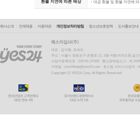
환불 지연에 따른 배상
대금 환불 및 환불 지연에 
회사소개
인재채용
이용약관
개인정보처리방침
청소년보호정책
도서홍보안내
대표 : 김석환, 최세라
주소 : 서울시 영등포구 은행로 11, 5층~6층(여의도동,일신
사업자등록번호 : 229-81-37000 통신판매업신고 : 제 200
이메일 : yes24help@yes24.com 호스팅 서비스사업자 :
Copyright ⓒ YES24 Corp. All Rights Reserved.