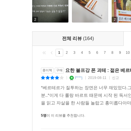
2
2
전체 리뷰
(164)
1
2
3
4
5
6
7
8
9
10
요한 볼프강 폰 괴테 : 젊은 베
종이책
구매
t****j
2019-08-11
신고
|
|
|
*베르테르가 질투하는 장면은 너무 재밌었다.그
분..*이게 다 롤랑 바르트 때문에 시작 된 독
을 읽고 자살을 한 사람들 놀랍고 흥미롭다아마 나
5명
이 이 리뷰를 추천합니다.