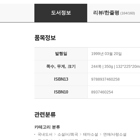
젊은 베르테르의 슬픔
도서정보
리뷰/한줄평
(164/160)
품목정보
발행일
1999년 03월 20일
쪽수, 무게, 크기
244쪽 | 350g | 132*225*20
ISBN13
9788937460258
ISBN10
8937460254
관련분류
카테고리 분류
국내도서
소설/시/희곡
테마소설
연애/사랑소설