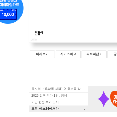
미리보기
사이즈비교
파트너샵
공
뮤지컬 〈휴남동 서점〉X 황보름 작가 북토크
2026 젊은 작가 1위 : 청예
기간 한정 특가 도서
오직, 예스24에서만