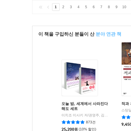
1
2
3
4
5
6
7
8
9
10
이 책을 구입하신 분들이 산
분야 연관 책
오늘 밤, 세계에서 사라진다
적과 
해도 세트
스탕달
이치조 미사키 저/권영주, 김윤경 역
모모
|
873건
9,45
25,200
원
(10% 할인)