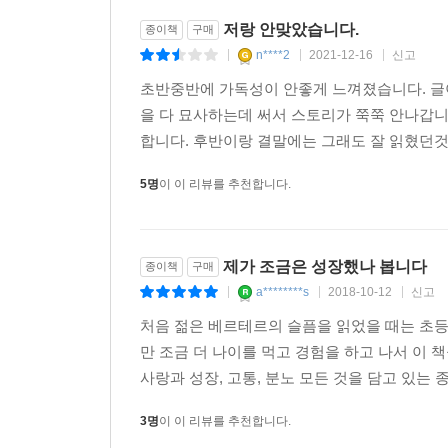
저랑 안맞았습니다.
종이책
구매
n****2
2021-12-16
신고
|
|
|
초반중반에 가독성이 안좋게 느껴졌습니다. 글
을 다 묘사하는데 써서 스토리가 쭉쭉 안나갑
합니다. 후반이랑 결말에는 그래도 잘 읽혔던것
5명
이 이 리뷰를 추천합니다.
제가 조금은 성장했나 봅니다
종이책
구매
a********s
2018-10-12
신고
|
|
|
처음 젊은 베르테르의 슬픔을 읽었을 때는 초등
만 조금 더 나이를 먹고 경험을 하고 나서 이 
사랑과 성장, 고통, 분노 모든 것을 담고 있는 
3명
이 이 리뷰를 추천합니다.