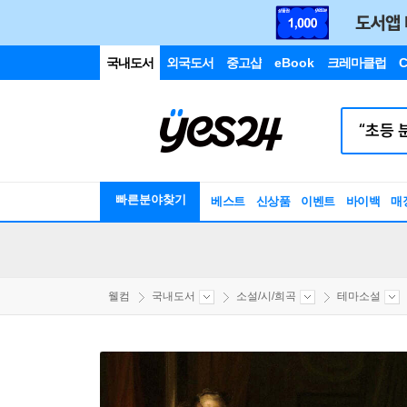
국내도서
외국도서
중고샵
eBook
크레마클럽
C
빠른분야찾기
베스트
신상품
이벤트
바이백
매
웰컴
국내도서
소설/시/희곡
테마소설