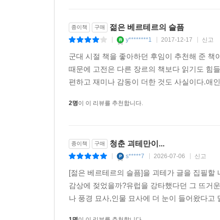
젊은 베르테르의 슬픔
종이책
구매
y********1
2017-12-17
신고
|
|
|
군대 시절 책을 좋아하던 후임이 추천해 준 책
때문에 고전은 다른 장르의 책보다 읽기도 힘들
편하고 재미나 감동이 더한 것도 사실이다.애인이
2명
이 이 리뷰를 추천합니다.
청춘 괴테만이...
종이책
구매
s*****7
2026-07-06
신고
|
|
|
[젊은 베르테르의 슬픔]을 괴테가 글을 집필할
감상에 젖었을까?유럽을 강타했다던 그 뜨거운
나 풍경 묘사,인물 묘사에 더 눈이 들어왔다고 
1명
이 이 리뷰를 추천합니다.