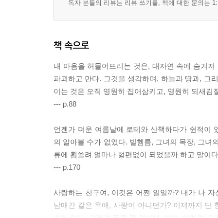
독자 분들의 리뷰는 리뷰 쓰기를, 책에 대한 문의는 1:
책 속으로
내 마음을 허물어뜨리는 것은, 대자연 속에 숨겨져 
파괴하고 만다. 그것을 생각하며, 하늘과 땅과, 그
이는 것은 오직 영원히 집어삼키고, 영원히 되새김
--- p.88
언젠가 더운 여름날에 로테와 산책하다가 쉰적이 
의 알아볼 수가 없었다. 빌헴름, 그녀의 목장, 그
류에 휩쓸려 얼마나 형편없이 되었을까 하고 말이다
--- p.170
사랑하는 친구여, 이것은 어쩐 일일까? 내가 나 
남매간 같은 우애, 사랑이 아니던가? 이제까지 단
수는 없다. 그런데 꿈을 꾼 것이다. 아아, 이처럼 