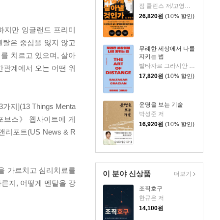
짐 콜린스 저/고영훈,윤영호 역
26,820
원
(10% 할인)
 하지만 잉글랜드 프리미
 멘탈은 중심을 잃지 않고
무례한 세상에서 나를
를 치르고 있으며, 살아
지키는 법
발타자르 그라시안 저/하와이 대저택 편저
간관계에서 오는 어떤 위
17,820
원
(10% 할인)
운명을 보는 기술
(13 Things Menta
박성준 저
, 《포브스》 웹사이트에 게
16,920
원
(10% 할인)
스앤리포트(US News & R
학을 가르치고 심리치료를
이 분야 신상품
더보기
른지, 어떻게 멘탈을 강
조직호구
한규은 저
14,100
원