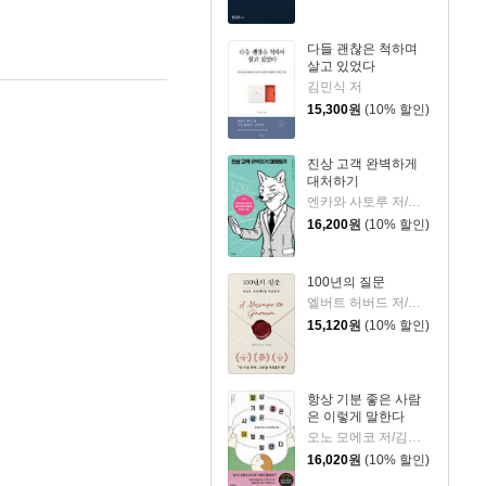
다들 괜찮은 척하며
살고 있었다
김민식 저
15,300
원
(10% 할인)
진상 고객 완벽하게
대처하기
엔카와 사토루 저/이주 역
16,200
원
(10% 할인)
100년의 질문
엘버트 허버드 저/충희 편
15,120
원
(10% 할인)
항상 기분 좋은 사람
은 이렇게 말한다
오노 모에코 저/김시온 역
16,020
원
(10% 할인)