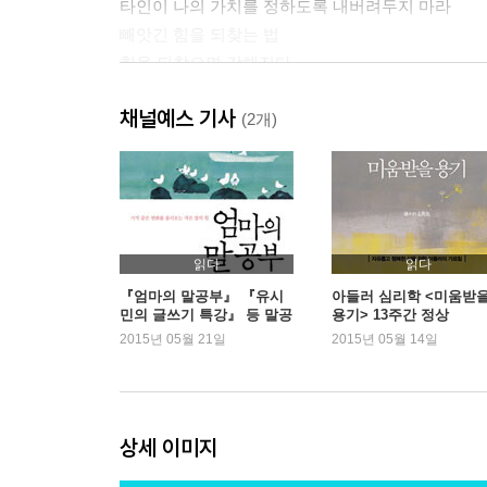
타인이 나의 가치를 정하도록 내버려두지 마라
빼앗긴 힘을 되찾는 법
힘을 되찾으면 강해진다
채널예스 기사
제3장 변화를 두려워하지 마라
(2개)
우리는 왜 변화를 두려워하는가
변화의 5단계
변화를 미룰수록 실천은 더 어려워진다
내가 변하면 다른 사람의 삶도 바뀐다
변화를 받아들이면 강해진다
읽다
읽다
『엄마의 말공부』 『유시
아들러 심리학 <미움받
민의 글쓰기 특강』 등 말공
용기> 13주간 정상
제4장 통제할 수 없는 일에 매달리지 마라
부, 글공부 열풍
2015년 05월 21일
2015년 05월 14일
우리는 왜 모든 걸 통제하려 하는가
통제하려 할수록 상황은 더 악화된다
통제력의 균형을 잡자
통제를 포기하면 강해진다
상세 이미지
제5장 모두를 만족시키려 애쓰지 마라