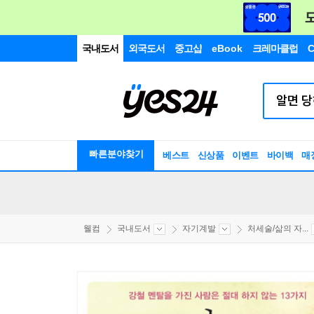
국내도서
외국도서
중고샵
eBook
크레마클럽
C
빠른분야찾기
베스트
신상품
이벤트
바이백
매
웰컴
국내도서
자기계발
처세술/삶의 자...