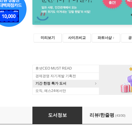
미리보기
사이즈비교
파트너샵
공
휴넷CEO MUST READ
경제경영 자기계발 기획전
기간 한정 특가 도서
오직, 예스24에서만
나는 상처받지 않기로 했다
도서정보
리뷰/한줄평
(43/30)