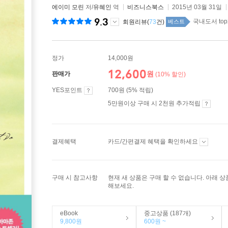
에이미 모린
저/
유혜인
역
비즈니스북스
2015년 03월 31일
9.3
국내도서 top
회원리뷰(
73
건)
베스트
정가
14,000원
12,600
원
판매가
(10% 할인)
YES포인트
700원 (5% 적립)
5만원이상 구매 시 2천원 추가적립
결제혜택
카드/간편결제 혜택을 확인하세요
구매 시 참고사항
현재 새 상품은 구매 할 수 없습니다. 아래 
해보세요.
eBook
중고상품 (187개)
9,800원
600원 ~