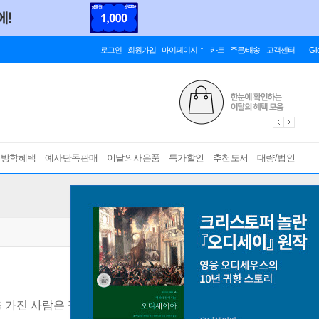
로그인
회원가입
마이페이지
카트
주문/배송
고객센터
Gl
름방학혜택
예사단독판매
이달의사은품
특가할인
추천도서
대량/법인
 가진 사람은 절대 하지 않는 13가지