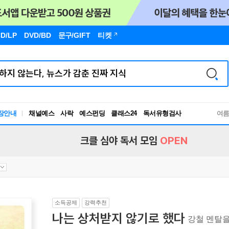
D/LP
DVD/BD
문구
/GIFT
티켓
장안내
채널예스
사락
예스펀딩
클래스24
독서유형검사
여
RBTI Lab
독서유형검사
크클 심야 독서 모임
OPEN
소득공제
강력추천
나는 상처받지 않기로 했다
강철 멘탈을