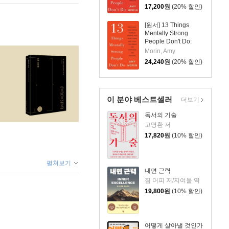
17,200
원
(20% 할인)
[원서] 13 Things
Mentally Strong
People Don't Do:
Take Back Your
Morin, Amy
Power, Embrace
24,240
원
(20% 할인)
Change, Face Your
Fears, and Train
Your Brain for
Happiness and
이 분야 베스트셀러
Success
더보기
독서의 기술
고명환 저
17,820
원
(10% 할인)
펼쳐보기
내면 근력
짐 머피 저/지여울 역
19,800
원
(10% 할인)
어떻게 살아낼 것인가