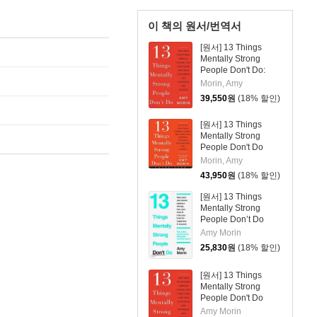
이 책의 원서/번역서
[원서] 13 Things
Mentally Strong
People Don't Do:
Take Back Your
Morin, Amy
Power, Embrace
39,550
원
(18% 할인)
Change, Face Your
Fears, and Train
[원서] 13 Things
Your Brain for
Mentally Strong
Happiness and
People Don't Do
Success
Morin, Amy
43,950
원
(18% 할인)
[원서] 13 Things
Mentally Strong
People Don’t Do
Amy Morin
25,830
원
(18% 할인)
[원서] 13 Things
Mentally Strong
People Don't Do
Amy Morin