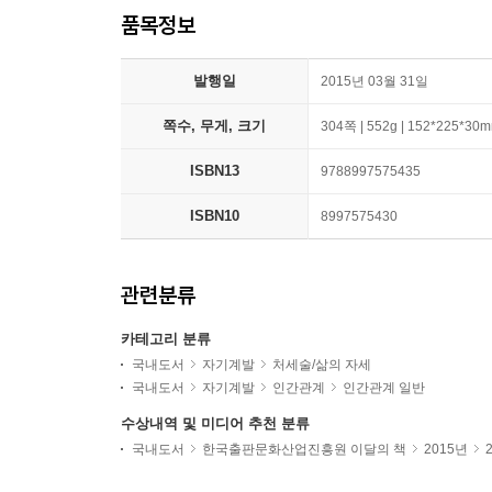
품목정보
발행일
2015년 03월 31일
쪽수, 무게, 크기
304쪽 | 552g | 152*225*30
ISBN13
9788997575435
ISBN10
8997575430
관련분류
카테고리 분류
국내도서
자기계발
처세술/삶의 자세
국내도서
자기계발
인간관계
인간관계 일반
수상내역 및 미디어 추천 분류
국내도서
한국출판문화산업진흥원 이달의 책
2015년