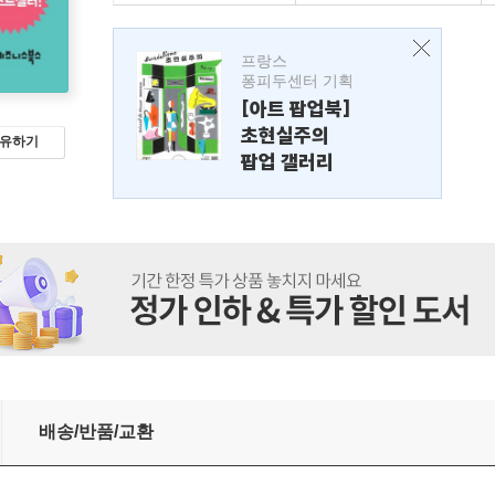
프랑스
퐁피두센터 기획
[아트 팝업북]
초현실주의
유하기
팝업 갤러리
배송/반품/교환