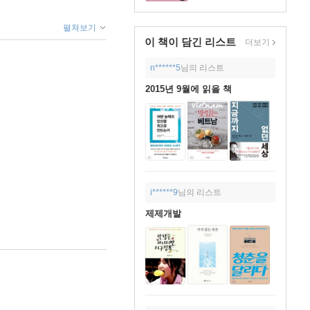
펼쳐보기
이 책이 담긴
리스트
더보기
n******5
님의 리스트
2015년 9월에 읽을 책
i******9
님의 리스트
제제개발