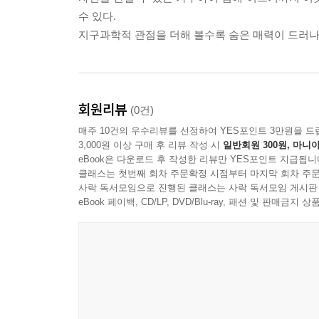
수 있다.
하와이 섬의 지질
지구과학적 관점을 더해 볼수록 숨은 매력이 드러나
화산 지형
용암 LAVA / 264
회원리뷰
(0건)
매주 10건의 우수리뷰를 선정하여 YES포인트 3만원을 드
3,000원 이상 구매 후 리뷰 작성 시
일반회원 300원, 마니아
eBook은 다운로드 후 작성한 리뷰만 YES포인트 지급됩니
클래스는 첫번째 회차 주문확정 시점부터 마지막 회차 주문
사락 독서모임으로 진행된 클래스는 사락 독서모임 게시판
eBook 페이백, CD/LP, DVD/Blu-ray, 패션 및 판매금