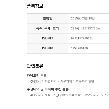
품목정보
발행일
2015년 03월 18일
쪽수, 무게, 크기
292쪽 | 188*257*20mm
ISBN13
9791157780181
ISBN10
1157780180
관련분류
카테고리 분류
국내도서
자연과학
지구과학
지구과학 일반
수상내역 및 미디어 추천 분류
국내도서
세종도서_(구)문화체육관광부 우수도서
2015