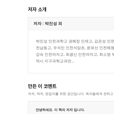
하와이 화산국립공원
저자 소개
코할라 코스트
하마쿠아 코스트
마우나케아 천문대
저자 : 박진성 외
노스코할라
하와이 섬은 어떻게 만들어졌을까?
박진성 인천과학고 권혜정 인제고, 김은성 인천
하와이 섬의 숙소, 먹거리, 쇼핑정보
천남동고, 우석민 인천석암초, 윤유선 인천해원
강숙 인천여자고, 최광신 인천여자고, 최소명 
PART 3. 마우이
역시 지구과학교과연...
센트럴 마우이
웨스트 마우이
이스트 마우이
업컨트리 마우이
만든 이 코멘트
할레아칼라 국립공원
저자, 역자, 편집자를 위한 공간입니다. 독자들에게 전하고
사우스 마우이
마우이 섬은 어떻게 만들어졌을까?
마우이 섬의 숙소, 먹거리, 쇼핑정보
안녕하세요. 이 책의 저자 입니다.