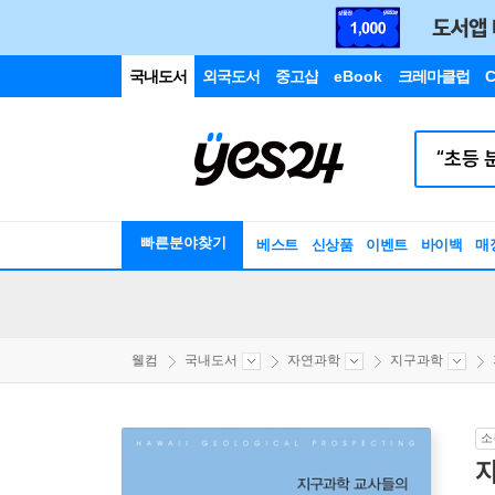
국내도서
외국도서
중고샵
eBook
크레마클럽
C
빠른분야찾기
베스트
신상품
이벤트
바이백
매
웰컴
국내도서
자연과학
지구과학
소