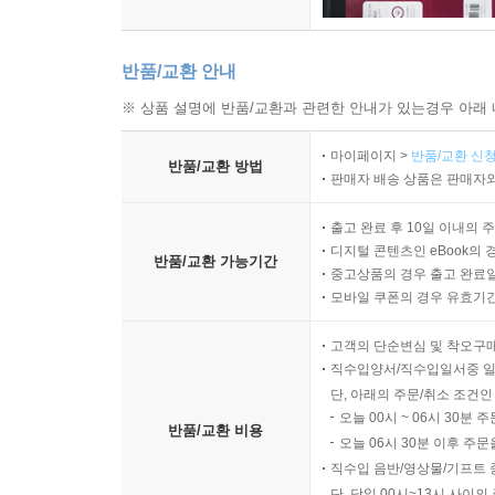
반품/교환 안내
※ 상품 설명에 반품/교환과 관련한 안내가 있는경우 아래 
마이페이지 >
반품/교환 신청
반품/교환 방법
판매자 배송 상품은 판매자와
출고 완료 후 10일 이내의 
디지털 콘텐츠인 eBook의 
반품/교환 가능기간
중고상품의 경우 출고 완료일
모바일 쿠폰의 경우 유효기간(
고객의 단순변심 및 착오구
직수입양서/직수입일서중 일
단, 아래의 주문/취소 조건인
오늘 00시 ~ 06시 30분 
반품/교환 비용
오늘 06시 30분 이후 주문
직수입 음반/영상물/기프트 
단, 당일 00시~13시 사이