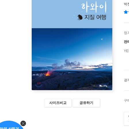
박
정
판
Y
결
구
사이즈비교
공유하기