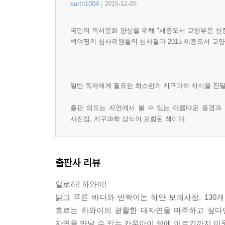
earth1004
2015-12-05
|
PART 4. 카우아이
웨스트 사이드
국민의 독서문화 향상을 위해 "세종도서 교양부문 선
와이메아캐니언
백여명의 심사위원들의 심사결과 2015 세종도서 교
노스 쇼어
이스트 사이드
리후에
일반 독자에게 필요한 최소한의 지구과학 지식을 전달
사우스 쇼어
카우아이 섬은 어떻게 만들어졌을까?
출판 의도는 자연에서 볼 수 있는 아름다운 풍경과 
사진집, 지구과학 상식이 포함된 책이다.
카우아이 섬의 숙소, 먹거리, 쇼핑정보
부록
하와이! 하와이~
출판사 리뷰
하와이의 자연과 환경
알로하! 하와이!
하와이의 역사
맑고 푸른 바다와 반짝이는 하얀 모래사장, 130
하와이의 기후
흐르는 하와이의 광활한 대자연을 마주하고 싶다면
하와이의 식물
자연을 만날 수 있는 카우아이 섬에 이르기까지 이
하와이의 기타 정보들