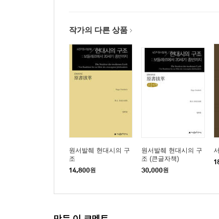
제5막
사방이 탁 트인 지방
궁전(드넓은 유원지)
작가의 다른 상품
- 궁전(깊은 밤)
- 궁전(한밤중)
- 궁전의 넓은 앞마당
- 매장(埋葬)
심산유곡, 숲, 바위, 황무지
부록_발푸르기스의 보따리
발푸르기스의 밤
산정에서
원서발췌 현대시의 구
원서발췌 현대시의 구
밤
조
조 (큰글자책)
1
최후의 심판 장면
14,800
원
30,000
원
한밤중
해설 ? 착한 인간은 어두운 욕망 가운데서도 올바른
판본 소개
만든 이 코멘트