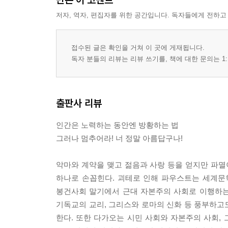
요한 볼프강 폰 괴테 연보
파우스트 삽화
저자, 역자, 편집자를 위한 공간입니다. 독자들에게 전하고
접수된 글은 확인을 거쳐 이 곳에 게재됩니다.
독자 분들의 리뷰는 리뷰 쓰기를, 책에 대한 문의는 1:
출판사 리뷰
인간은 노력하는 동안엔 방황하는 법
그러나 멈추어라! 너 정말 아름답구나!
악마와 계약을 맺고 젊음과 사랑 등을 얻지만 파
하나로 손꼽힌다. 괴테로 인해 파우스트는 세계문
봉건사회 말기에서 근대 자본주의 사회로 이행하는
기독교의 교리, 그리스와 로마의 신화 등 풍부하고
한다. 또한 다가오는 시민 사회와 자본주의 사회,