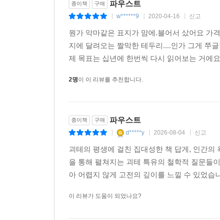
파우스트
종이책
구매
w******9
2020-04-16
신고
|
|
|
뭔가 악마같은 표지가 맘에.블어서 샀어요 가격은
지에 달려오는 짤막한 테두리....인가 그게 
제 목표는 십년에 한번씩 다시 읽어보는 거에요 
2명
이 이 리뷰를 추천합니다.
파우스트
종이책
구매
d*****y
2026-08-04
신고
|
|
|
괴테의 평생에 걸친 집대성한 책 답게, 인간
을 통해 펼쳐지는 괴테 특유의 철학적 질문들이
아 어렵지 않게 고전의 깊이를 느낄 수 있었습
이 리뷰가 도움이 되었나요?