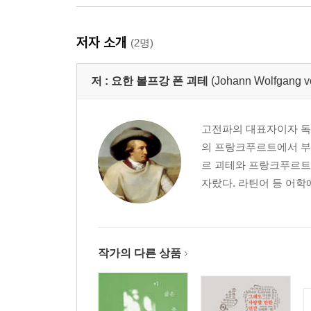
발푸르기스의 밤
발푸르기스 밤의 꿈 혹은 오베론과 티타니아의 금
저자 소개
(2명)
흐린 날, 벌판
밤, 드넓은 들판
저 :
요한 볼프강 폰 괴테
(Johann Wolfgang v
감옥
[비극 제2부]
고전파의 대표자이자 독일
의 프랑크푸르트에서 부
제1막
르 괴테와 프랑크푸르트
우아한 지방
자랐다. 라틴어 등 어학
황제의 궁성
- 작은 방들이 딸린 넓은 홀
유원지
- 어두운 복도
작가의 다른 상품
- 밝게 불 켜진 홀들
- 기사(騎士)들의 방