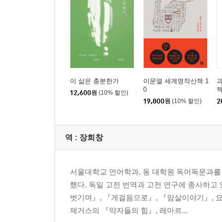
제2막
높고 둥그런 천장의 좁은 고딕식 방
실험실
고전적 발푸르기스의 밤
- 페네이오스 강가
- 에게 해의 바위 만(灣)
이 삶은 충분한가
이문열 세계명작산책 1
괴
0
12,600
원
(10% 할인)
제3막
19,800
원
(10% 할인)
2
스파르타 메넬라오스 왕의 궁전 앞
- 성채 안마당
- 아르카디아 지방
역 :
장희창
제4막
서울대학교 언어학과, 동 대학원 독어독문과를
험준한 산악 지대
했다. 독일 고전 번역과 고전 연구에 종사하
앞산 위에서
벗기며』, 『게걸음으로』, 『암살이야기』, 
반역 황제의 천막, 옥좌
제거스의 『약자들의 힘』, 레마르...