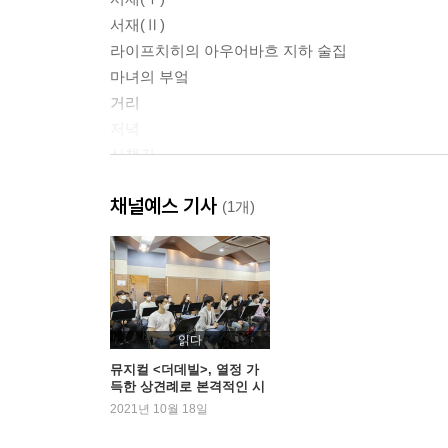
서재(Ⅱ)
라이프치히의 아우어바흐 지하 술집
마녀의 부엌
거리
저녁
산책길
이웃 여자의 집
채널예스 기사
거리
(1개)
정원
정자
숲과 동굴
그레트헨의 방
마르테의 정원
읽다
우물가에서
뮤지컬 <더데빌>, 열정 가
득한 상견례로 본격적인 시
성벽의 안쪽 길
작 알려
2021년 10월 18일
밤
성당