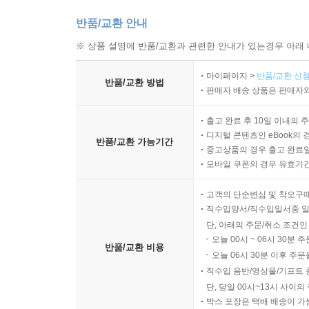
반품/교환 안내
※ 상품 설명에 반품/교환과 관련한 안내가 있는경우 아래 
마이페이지 >
반품/교환 신청
반품/교환 방법
판매자 배송 상품은 판매자와
출고 완료 후 10일 이내의 
디지털 콘텐츠인 eBook의 
반품/교환 가능기간
중고상품의 경우 출고 완료일
모바일 쿠폰의 경우 유효기간(
고객의 단순변심 및 착오구
직수입양서/직수입일서중 일
단, 아래의 주문/취소 조건인
오늘 00시 ~ 06시 30분 
반품/교환 비용
오늘 06시 30분 이후 주문
직수입 음반/영상물/기프트 
단, 당일 00시~13시 사이
박스 포장은 택배 배송이 가