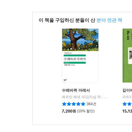
이 책을 구입하신 분들이 산
분야 연관 책
수레바퀴 아래서
깊이
헤르만 헤세 저/김이섭 역
민음사
|
364건
7,200
원
(10% 할인)
15,1