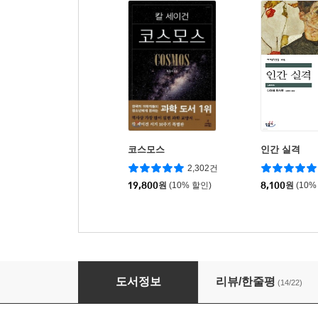
코스모스
인간 실격
2,302건
19,800
원
(10% 할인)
8,100
원
(10%
파우스트
도서정보
리뷰/한줄평
(14/22)