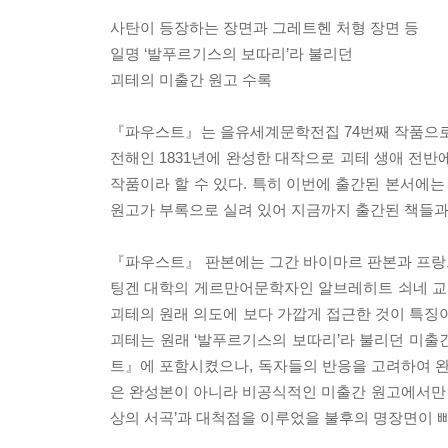
사탄이 등장하는 장면과 그레트헨 처형 장면 등
일명 ‘발푸르기스의 보따리’라 불리던
괴테의 미출간 원고 수록
『파우스트』는 을유세계문학전집 74번째 작품으로 
전해인 1831년에 완성한 대작으로 괴테 생애 전반
작품이라 할 수 있다. 특히 이번에 출간된 본서에
원고가 부록으로 실려 있어 지금까지 출간된 책들과는
『파우스트』 판본에는 그간 바이마르 판본과 프랑크푸
팅겐 대학의 게르만어문학자인 알브레히트 쇠네 교
괴테의 원래 의도에 보다 가깝게 접근한 것이 특징이
괴테는 원래 ‘발푸르기스의 보따리’라 불리던 미출간 
트』에 포함시켰으나, 독자들의 반응을 고려하여 완성
은 완성본이 아니라 비공식적인 미출간 원고에서만 확
상의 서곡’과 대척점을 이루었을 불후의 명장면이 빠