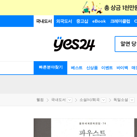
국내도서
외국도서
중고샵
eBook
크레마클럽
C
빠른분야찾기
베스트
신상품
이벤트
바이백
매
웰컴
국내도서
소설/시/희곡
독일소설