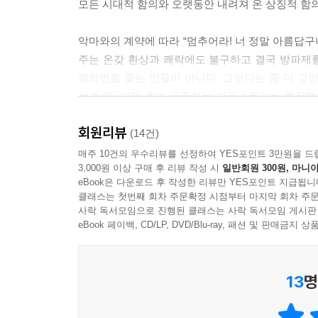
모든 시대적 함의와 오랫동안 내려져 온 상징적 함
악마와의 계약에 따라 “멈추어라! 너 정말 아름답
주는 온갖 환상과 쾌락에도 불구하고 결국 방파제를
쾌락만을 좇는 인물이 아니다. 그보다는 좀 더 고
선과 악, 미와 추가 공존하는 파우스트라는 복합적
끝없는 욕망과 탐욕, 자본과 권력과 전쟁이라는
회원리뷰
악마적인 인간이라는 점만은 분명하다. 이처럼 모
(14건)
보여 주는 『파우스트』는 세계 명작에 없어서는 안 
매주 10건의 우수리뷰를 선정하여 YES포인트 3만원을 드
3,000원 이상 구매 후 리뷰 작성 시
일반회원 300원, 마니아
eBook은 다운로드 후 작성한 리뷰만 YES포인트 지급됩니
클래스는 첫번째 회차 주문확정 시점부터 마지막 회차 주문
사락 독서모임으로 진행된 클래스는 사락 독서모임 게시판
eBook 페이백, CD/LP, DVD/Blu-ray, 패션 및 판매금
13
명