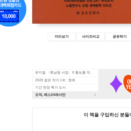
미리보기
사이즈비교
공유하기
뮤지컬 〈휴남동 서점〉X 황보름 작가 북토크
2026 젊은 작가 1위 : 청예
기간 한정 특가 도서
오직, 예스24에서만
이 책을 구입하신 분