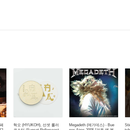
 페
혁오 (HYUKOH), 선셋 롤러
Megadeth (메가데스) - Bue
St
[2
코스터 (Sunset Rollercoast
nos Aires 2005 [퍼플 앤 블
tc