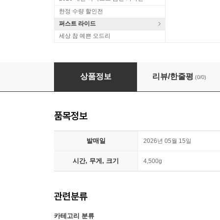
한정 수량 할인전
퍼스트 라이드
세상 참 예쁜 오드리
Billie Eilish (빌리 아일리시) - Hit Me Hard And
상품정보
리뷰/한줄평
(0/0)
품목정보
발매일
2026년 05월 15일
시간, 무게, 크기
4,500g
관련분류
카테고리 분류