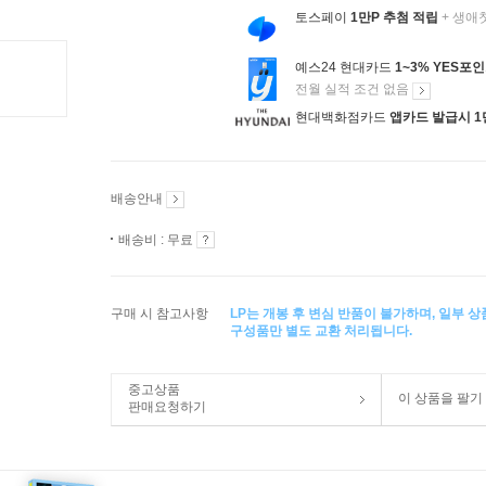
토스페이
1만P 추첨 적립
+ 생애
예스24 현대카드
1~3% YES포
전월 실적 조건 없음
현대백화점카드
앱카드 발급시 1
배송안내
배송비 : 무료
구매 시 참고사항
LP는 개봉 후 변심 반품이 불가하며, 일부 
구성품만 별도 교환 처리됩니다.
중고상품
이 상품을 팔기
판매요청하기