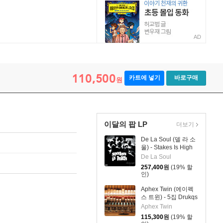
AD
110,500
카트에 넣기
바로구매
원
이달의 팝 LP
더보기
De La Soul (델 라 소
울) - Stakes Is High
[컬러 4LP]
De La Soul
257,400
원
(19% 할
인)
Aphex Twin (에이펙
스 트윈) - 5집 Drukqs
[4LP]
Aphex Twin
115,300
원
(19% 할