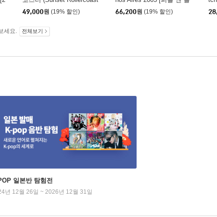
er) - AAA LIVE
랙 스플래터 컬러 3LP]
um
49,000
원
(19% 할인)
66,200
원
(19% 할인)
28
보세요.
전체보기
-POP 일본반 탐험전
24년 12월 26일 ~ 2026년 12월 31일