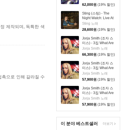
62,000
원
(19% 할인)
Sting (스팅) - The
Night Watch: Live At
The Rijksmuseum
Sting 노래
 한정 제작되며, 독특한 색
28,600
원
(19% 할인)
Jorja Smith (조자 스
미스) - 3집 What Are
The Odds [스플래터
Jorja Smith 노래
컬러 LP]
66,300
원
(19% 할인)
Jorja Smith (조자 스
미스) - 3집 What Are
The Odds [심플 오렌
Jorja Smith 노래
 접촉으로 인해 갈라질 수
지 컬러 LP]
57,900
원
(19% 할인)
Jorja Smith (조자 스
미스) - 3집 What Are
The Odds [심플 바이
Jorja Smith 노래
올렛 컬러 LP]
57,900
원
(19% 할인)
이 분야 베스트셀러
더보기