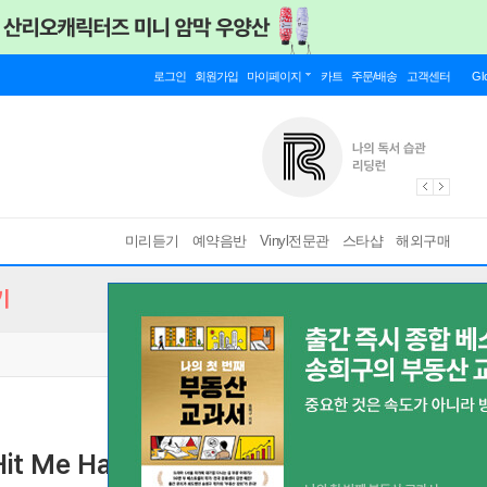
로그인
회원가입
마이페이지
카트
주문/배송
고객센터
Gl
미리듣기
예약음반
Vinyl전문관
스타샵
해외구매
기
 Hit Me Hard And Soft: THE TOUR