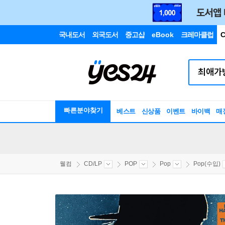
국내도서
외국도서
중고샵
eBook
크레마클럽
C
빠른분야찾기
베스트
신상품
이벤트
바이백
매
웰컴
CD/LP
POP
Pop
Pop(수입)