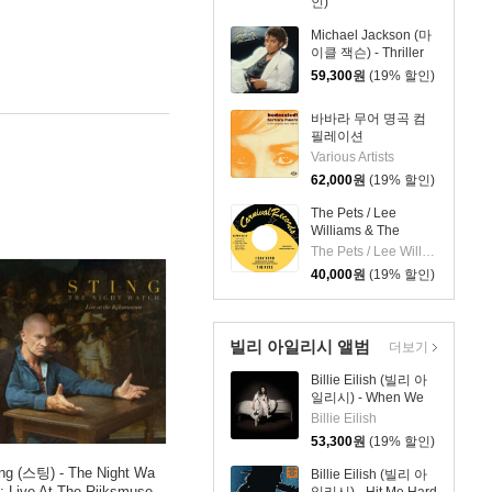
인)
Michael Jackson (마
이클 잭슨) - Thriller
[레드 앤 블랙 마블
59,300
원
(19% 할인)
LP]
바바라 무어 명곡 컴
필레이션
(Bedazzled! Barbara
Various Artists
Moore TV, Film And
62,000
원
(19% 할인)
Studio Work 1965–
81) [2LP]
The Pets / Lee
Williams & The
Cymbals - I Say
The Pets / Lee Williams & The Cymbals
Yeah / It's Everything
40,000
원
(19% 할인)
About You I Love [7
인치 Vinyl]
빌리 아일리시 앨범
더보기
Billie Eilish (빌리 아
일리시) - When We
All Fall Asleep,
Billie Eilish
Where Do We Go?
53,300
원
(19% 할인)
[베이비블루 컬러
3LP]
ing (스팅) - The Night Wa
Billie Eilish (빌리 아
h: Live At The Rijksmuse