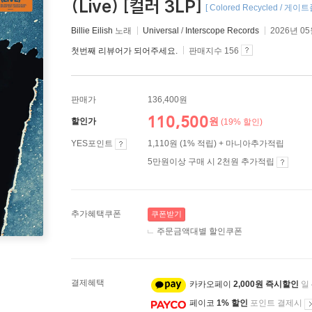
(Live) [컬러 3LP]
[ Colored Recycled / 게이
Billie Eilish
노래
Universal
/
Interscope Records
2026년 0
첫번째 리뷰어가 되어주세요.
판매지수 156
판매가
136,400원
110,500
원
할인가
(19% 할인)
YES포인트
1,110원 (1% 적립) + 마니아추가적립
5만원이상 구매 시 2천원 추가적립
추가혜택쿠폰
쿠폰받기
주문금액대별 할인쿠폰
결제혜택
카카오페이
2,000원 즉시할인
일
페이코
1% 할인
포인트 결제시