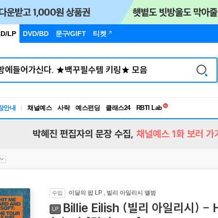
D/LP
DVD/BD
문구
/GIFT
티켓
독서유형검사
RBTI Lab
장안내
채널예스
사락
예스펀딩
클래스24
독서유형검사
박혜진 편집자의 문장 수집,
채널예스 1화 보러 가
이달의 팝 LP
,
빌리 아일리시 앨범
수입
Billie Eilish (빌리 아일리시) -
LP