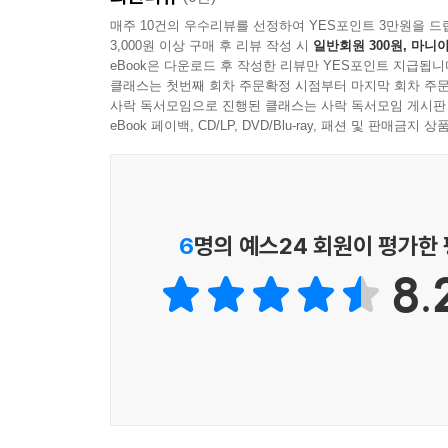
등장한다. 어느날 황족이 탄 기차가 통과하니 선로 
매주 10건의 우수리뷰를 선정하여 YES포인트 3만원을 드
사람인지 나는 모른다. 아무것도 모르면서 존경해
3,000원 이상 구매 후 리뷰 작성 시
일반회원 300원, 마니아
토오꾜오!” 같은 도발적인 시구를 적기도 한다. 또
eBook은 다운로드 후 작성한 리뷰만 YES포인트 지급됩니
유명한 무정부주의자였던 인물을 언급하며 “저는 
클래스는 첫번째 회차 주문확정 시점부터 마지막 회차 주문
사락 독서모임으로 진행된 클래스는 사락 독서모임 게시판
사상이나 운동에도 심취하지 않았지만, ‘후지 산
eBook 페이백, CD/LP, DVD/Blu-ray, 패션 및 판매금
세계를 펼쳐나가려는 의지를 지닌 여성상을 인상적
몸을 던져 쓴다, 오로지 그것뿐
6
명의 예스24 회원이 평가한
“쓴다. 오로지 그것뿐. 몸을 던져 쓰는 거다.
8.
반했습니다라고 쓴다. 그걸로 충분하지 않나요?”(34
“뭔가를 쓴다는 것은 이상한 일입니다. 하지만 나는
합니다. 소설이 어렵다고 생각하지만, 말[馬]이 소리 
이처럼 비참한 생활 속에서 “비루하게 개처럼 기
문학을 향한 강한 열망이다. 마찬가지로 작가인 