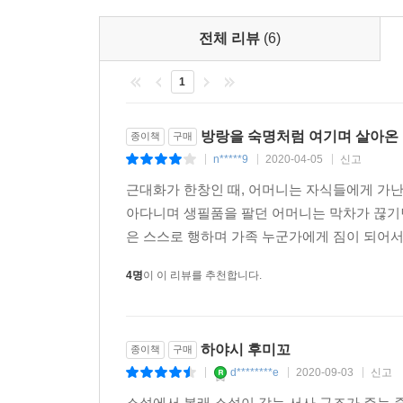
회의에 빠졌다가도 이내 “그 대단하지 않은 일에 나
전체 리뷰
(6)
『방랑기』는 출간 당시 전폭적인 인기에 비해 문단
시대를 대표하는 여성 작가로 문학적 가치를 다시
1
바닷물을 꿀꺽꿀꺽 삼키”는 난파선 같은 처지임에도
일을 멈추지 않는다. 이러한 ‘나’의 모습은 하
방랑을 숙명처럼 여기며 살아온
종이책
구매
비춰낸다.
n*****9
2020-04-05
신고
이 작품은 한 여성 작가의 대담하고 치열한 자기
|
|
|
하다. 이처럼 인생의 밑바닥에서 꿋꿋하게 길어 
근대화가 한창인 때, 어머니는 자식들에게 가난
작가로서 삶을 향한 떨칠 수 없는 열망을 써내려감
아다니며 생필품을 팔던 어머니는 막차가 끊기면
은 스스로 행하며 가족 누군가에게 짐이 되어서는
4명
이 이 리뷰를 추천합니다.
하야시 후미꼬
종이책
구매
d********e
2020-09-03
신고
|
|
|
소설에서 본래 소설이 갖는 서사 구조가 주는 