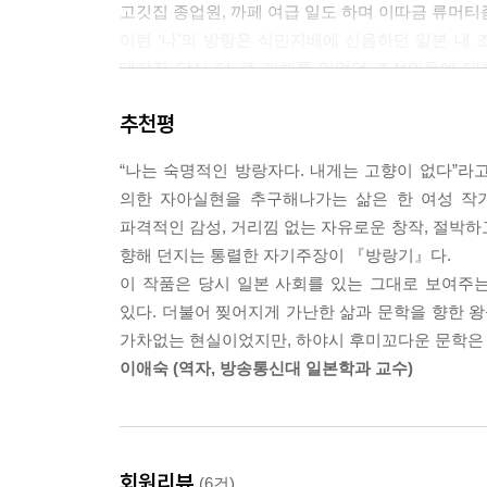
고깃집 종업원, 까페 여급 일도 하며 이따금 류머
고 그것에 휩쓸려버려요.
이런 ‘나’의 방랑은 식민지배에 신음하던 일본 내
대지진 당시 더 큰 피해를 입었던 조선인들에 대
--- p.406~407
연결된다.
추천평
이와 같은 가난한 자들에 대한 유대감과 연민의 
더욱 구체적으로 드러난다. 작품에서는 여러 문
“나는 숙명적인 방랑자다. 내게는 고향이 없다”라고
모습을 사실적으로 그리며 당시 분위기를 생생하게 
의한 자아실현을 추구해나가는 삶은 한 여성 작
끈끈한 연대감을 보여준다. 모두가 “거지와 마
파격적인 감성, 거리낌 없는 자유로운 창작, 절박하고
고단한 삶에 서로서로 버팀이 되어준다.
향해 던지는 통렬한 자기주장이 『방랑기』다.
다른 한편으로는 ‘나’와 남자들과의 관계가 있
이 작품은 당시 일본 사회를 있는 그대로 보여주
만나기도 하고, 버젓이 바람을 피우거나 습관적인 
있다. 더불어 찢어지게 가난한 삶과 문학을 향한 왕
2부에는 토오꾜오로 자신을 데려온 옛 남자를 만
가차없는 현실이었지만, 하야시 후미꼬다운 문학은 
졸업하자마자 고향의 섬으로 돌아가버렸고, 가족이
이애숙 (역자, 방송통신대 일본학과 교수)
집으로 찾아가지만 가족의 반대를 이겨낼 자신이 
찾아가는데 도착하자마자 그는 이미 결혼해서 부인과
남자의 형에게서 받은 지폐 몇장을 받아들고 섬에 
전후에 발표한 3부에서는 판매금지를 우려해 연재
회원리뷰
(6건)