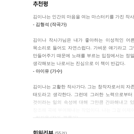
추천평
한 번도 내가 예술을 한다고 생각해본 적이 없다.
김이나는 인간의 마음을 여는 마스터키를 가진 작사
변함없이 설렌다. 의지와는 달리 언제라도 이 산업
- 김형석 (작곡가)
존재할 수 없기 때문이다. 그래서 나는 오늘도 어지
김이나 작사가님은 내가 좋아하는 이성적인 어른
언젠가 작사에 대한 책을 쓰게 된다면, 일이 가장 
목소리로 들어도 자연스럽다. 가벼운 얘기라고 그냥
여러 번 지우고 고쳐 썼다. 그래도 처음의 다짐
만들어주기 때문에 노래를 부르는 입장에서는 정말 
조언을 할 수 있는 어른이 되고 싶었기 때문에.
생각해보는 나로서는 진심으로 이 책이 반갑다.
- 아이유 (가수)
제목처럼 이 책은 철저히 ‘나의 작사법’이다. 작사
것이 아닌 내 이야기를 쓴다는 사실 이 여전히 부담
김이나는 교활한 작사가다. 그는 창작자로서의 자
다음 10년이 지난 뒤에는 지금보다 더 나은 작사가
태도라고 생각한다. 그런데 그러한 노력으로부터 
_작가의 말에서
것이라는 일의 속성에 대해 그만큼 간파해내고 있
창조해 곡에 부여해내는 작업이다. 나는 그걸 이제야
나는 작사가다! 프로 작사가들은 매일매일 배틀중?
- 허지웅 (작가, 평론가)
‘픽스’와 ‘까임’, 작사가들의 천국과 지옥
회원리뷰
이 책을 읽으면서 비논리적인 나의 감정을 누군가 
(55건)