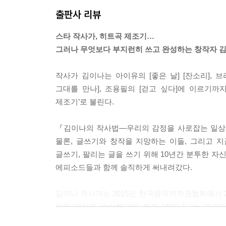
출판사 리뷰
스타 작사가, 히트곡 제조기…
그러나 무엇보다 부지런히 쓰고 완성하는 창작자 
작사가 김이나는 아이유의 [좋은 날] [잔소리], 브라운
그대를 만나], 조용필의 [걷고 싶다]에 이르기까
제조기’로 불린다.
『김이나의 작사법―우리의 감정을 사로잡는 일상
물론, 글쓰기와 창작을 지망하는 이들, 그리고 
글쓰기, 팔리는 글을 쓰기 위해 10년간 분투한 자
에피소드들과 함께 솔직하게 써내려갔다.
김이나 작사가는 2015년 한국음악저작권협회에서 2
부문 대상을 수상했으며, 현재 MBC [나는 가
사로잡는 노랫말을 써온 김이나 작사가의 글쓰기와 