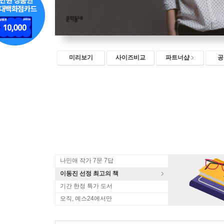
미리보기
사이즈비교
파트너샵
공
나민애 작가 7문 7답
이동진 선정 최고의 책
기간 한정 특가 도서
오직, 예스24에서만