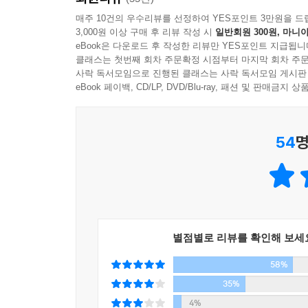
사람들은 흔히 작사가, 라고 하면 마치 시인처럼 
곡을 쓸 준비가 된 것 같다.
매주 10건의 우수리뷰를 선정하여 YES포인트 3만원을 드
작사가의 일은, 삶은, 그렇게 녹록지 않다. 하나의 
3,000원 이상 구매 후 리뷰 작성 시
일반회원 300원, 마니아
- 윤상 (가수, 작곡가)
작사가가 아니라 다수의 작사가들에게 작업을 의뢰
eBook은 다운로드 후 작성한 리뷰만 YES포인트 지급됩니
그렇게 작사가들은 지금도 곡마다 치열한 배틀을 거
클래스는 첫번째 회차 주문확정 시점부터 마지막 회차 주문
슬프고 처량하고 그립고 눈물 많고 세련됐고 의리
사락 독서모임으로 진행된 클래스는 사락 독서모임 게시판
갖추어야 할 덕목을 다 갖추었다.
eBook 페이백, CD/LP, DVD/Blu-ray, 패션 및 판매금
스타 작사가로 꼽히는 김이나 역시 예외는 아니다. 
- 윤종신 (가수, 작곡가)
가사로 녹음이 확정되는 일) 여부는 늘 안갯속에 있
54
명
“별처럼 수많은 사람들 그중에 그대를 만나 꿈을 
이 책은 김이나 작사가가 모든 작사가들이 겪는 그 ‘
들으며 정신이 번쩍 들던 때를 기억한다. 이 세상
작사의 기술과 방향성을 보여주는 책이다. 나아가
새롭게 탄생시켜주는 감동을 선사할 것이다. 당신만
않는다, 도대체가 팔리질 않는다!’고 호소하는 모
- 김용택 (시인)
좋은 일꾼으로서의 글쓰기,
멜로디와 가사를, 가수와 콘셉트를 밀착시키는 능
팔리는 글을 쓰기 위해 애써온 10년간의 생존기
별점별로 리뷰를 확인해 보세
움직이는 문장을 쓴다. 칼날처럼 마음을 따끔하게 하
58%
나도 이 책을 기다렸다.
1부 ‘감정의 언어, 작사가의 삶’에서는 벨소리 
35%
담았다. 현실적이고 구체적인 노랫말로 공감을 얻
- 양재선 (작사가)
4%