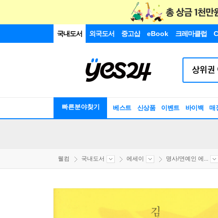
국내도서
외국도서
중고샵
eBook
크레마클럽
C
빠른분야찾기
베스트
신상품
이벤트
바이백
매
웰컴
국내도서
에세이
명사/연예인 에...