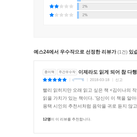
도전하라!’는 뜬구름 잡는 소리를 늘어놓지 않는다
2%
떠올리는 데 몰입하는 등의 행동은 해본 적이 없
2%
자잘한 일들을 하고 있을 때도, ‘내가 음악에 관계
대목을, 왜 좋아할까를 고민했다. 그렇게 멀고 지
디딤돌이었다고 믿는다.
이토록 작고 사소한 순간들이 이어져 이루어졌다. 작
예스24에서 우수작으로 선정한 리뷰가
(1건)
있습
작사가가 되고 싶은데 도대체 방법이 없다는 하소연을
명확하게 있는 경우가 거의 없다.
나는 간절함과 현실 인식은 비례해야 한다고 생각
이제라도 읽게 되어 참 다행
종이책
주간우수작
마련이기 때문이다. 간절하게 한쪽 눈을 뜨고 걷다
c*****6
2018-03-18
신고
|
|
|
있어야 가능하다. 모든 직업은 현실이다. 그러니
빨리 읽히지만 오래 읽고 싶은 책 <김이나의 
몽상가가가 되지 말기를. (15~16쪽)
읽을 가치가 있는 책이다. '당신이 이 책을 알
용택 시인의 추천서처럼 음악을 귀로 듣지 않고 
더불어 그녀는 ‘눈으로 읽는 글이 아닌 귀로 듣는 
구축하는 방법, 작사가 전문용어 사전 등을 낱낱이 
12명
이 이 리뷰를 추천합니다.
이름표를 다는 것만이 아니라 실제로 이 일로 먹
기록했다. 특히 SM엔터테인먼트의 이성수 프로