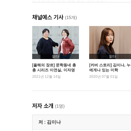
눈으로 읽는 글과 귀로 듣는 글의 차이
작사가 전문용어 사전
채널예스 기사
OST는 어떻게 만들어지는가
(15개)
2부 좋은 사람들의 삶은 노래로 남는다 _소통과 관
거장의 삶은 노래가 된다?조용필, 이선희, 임재범
진심을 담아서
읽다
읽다
오랫동안 팬으로 남고 싶은 내 가수가 있습니까
[올해의 장르] 문학동네 총
[커버 스토리] 김이나, 
총 시리즈 이연실, 이자영
에게나 있는 미학
천하무적 그녀들
편집자
2021년 12월 14일
2020년 07월 01일
지옥에 갇힌 소년에게 보내는 ‘가수 윤상’의 노래
안녕들 한가요?
3부 세상에 합당한 이별은 없다 _어떻게 사랑을 노
저자 소개
(1명)
하나의 이별, 여러 종류의 후폭풍
저 :
김이나
먼저 다가가는 여자들