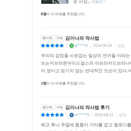
은 사상...
더보기
때문일 것이다.
6명
이 이 리뷰를 추천합니다.
박정현의 [서두르지 마요]에 나오는 부처형 캐
[아브라카다브라]에 나오는 저주형 캐릭터에 이
뻔하지 않게 사랑을 노래하는 방법과 더불어, ‘썸’
김이나의 작사법
종이책
구매
시선, 그리고 아주 솔직하고 유쾌하게 섹스와 유혹
g******4
2018-05-26
신고
|
|
|
우리의 감정을 사로잡는 일상의 언어들 이라는
4부 ‘당신의 망상과 공상은 소중하다’는 일상 
쓰는지브라운아이드걸스의 아브라카드브라나이선
아이유의 [잔혹동화]에서 다섯 개의 동화 테마를
이 썼다고 믿기지 않는 반대적인 모순이 있다.어
인상적인 노래로 만들어내는 그녀는 ‘일반적으로는 
일상 속에서 아무것도 아닌 척 잊히거나 흩날리는 감
1명
이 이 리뷰를 추천합니다.
어쩌면 그것이 바로 작사의 시작이기 때문이다.
작사가 혹은 대중을 상대하는 창작자로 살아가고 싶
김이나의 작사법 후기
종이책
구매
‘노골적으로 실용적인’이야기
n*******5
2025-09-21
신고
|
|
|
퇴근 후나 주말에 틈틈이 기타를 잡고 멜로디
작사가로 살아온 지 10년, 그녀는 이 책에 ‘노