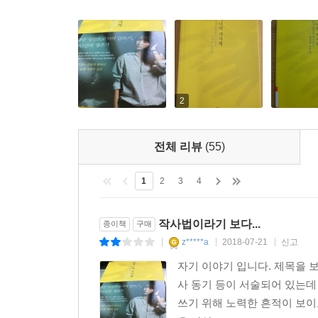
JYP엔터테인먼트를 거쳐 현재 울림엔터테인먼트
관해 나눈 대화를 그대로 수록한 대목은, 작사가 
2부 ‘좋은 사람들의 삶은 노래로 남는다’에서는 
히트곡들의 제목과 그간 함께 작업한 뮤지션들의 
2
작사한 노래를 부를 뮤지션들을 향한 열렬한 ‘팬
관찰하고 소통하며 노랫말에 반영하는 ‘열심’인 작
전체 리뷰
(55)
그녀가 ‘타고난 그릇이 정말 큰 아이’라고 표현한 
그녀가 지금의 자신을 있게 한 아티스트로 꼽은
1
2
3
4
뭉클하다.
작사법이라기 보다...
종이책
구매
3부 ‘세상에 합당한 이별은 없다’에서는 ‘사랑노래
z*****a
2018-07-21
신고
|
|
|
있다. 대중들이 좋아하는, 하지만 세상에 너무도 많
자기 이야기 입니다. 제목을 
사 동기 등이 서술되어 있는데
김이나 작사가가 지금까지 수백 곡의 사랑노래들을
쓰기 위해 노력한 흔적이 보이
그녀에게 ‘사랑’과 ‘이별’이란 지루하게 반복되는 