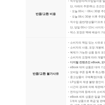
직수입양서/직수입일서중 일
단, 아래의 주문/취소 조건인
오늘 00시 ~ 06시 30분 
반품/교환 비용
오늘 06시 30분 이후 주문
직수입 음반/영상물/기프트 
단, 당일 00시~13시 사이
박스 포장은 택배 배송이 가
소비자의 책임 있는 사유로 
소비자의 사용, 포장 개봉에 
복제가 가능한 상품 등의 포장을 
소비자의 요청에 따라 개별
디지털 컨텐츠인 eBook, 
eBook 대여 상품은 대여 기
모바일 쿠폰 등록 후 취소/환
반품/교환 불가사유
중고상품이 구매확정(자동 
LP상품의 재생 불량 원인이 기
시간의 경과에 의해 재판매가
전자상거래 등에서의 소비자
eBook 세트 상품은 일괄 
1개의 상품으로 취급 및 판매