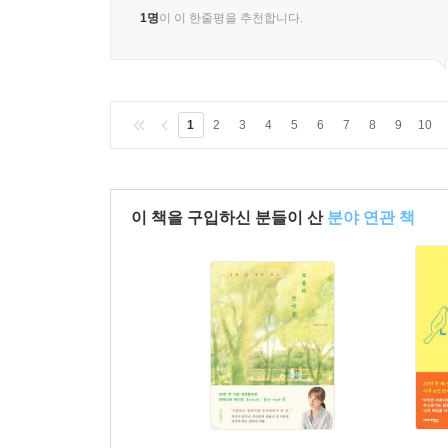
1명
이 이 한줄평을 추천합니다.
1
2
3
4
5
6
7
8
9
10
이 책을 구입하신 분들이 산
분야 연관 책