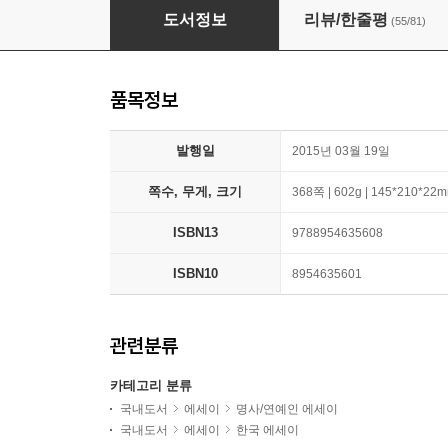
김이나의 작사법
도서정보
리뷰/한줄평
(55/81)
품목정보
발행일
2015년 03월 19일
쪽수, 무게, 크기
368쪽 | 602g | 145*210*22
ISBN13
9788954635608
ISBN10
8954635601
관련분류
카테고리 분류
국내도서
에세이
명사/연예인 에세이
국내도서
에세이
한국 에세이