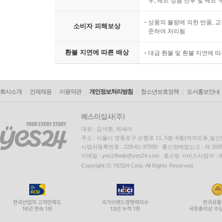
우, 세트 상품 전부 및 세트
상품의 불량에 의한 반품, 교
소비자 피해보상
준하여 처리됨
환불 지연에 따른 배상
대금 환불 및 환불 지연에 
회사소개
인재채용
이용약관
개인정보처리방침
청소년보호정책
도서홍보안내
대표 : 김석환, 최세라
주소 : 서울시 영등포구 은행로 11, 5층~6층(여의도동,일신
사업자등록번호 : 229-81-37000 통신판매업신고 : 제 200
이메일 : yes24help@yes24.com 호스팅 서비스사업자 :
Copyright ⓒ YES24 Corp. All Rights Reserved.