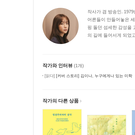
떠나기 전의 흥분, 썸 타는 마음
Talk about Sex
작사가 겸 방송인. 19
쿨하지 못해도 미안할 필요는 없다
어른들이 만들어놓은 세
첫사랑보다 선명한 첫 이별의 기억
핑 돌던 섬세한 감성을 
어장관리 피해자
의 길에 들어서게 되었고 
가해자의 이야기
헤어지는 진짜 이유
4부 당신의 망상과 공상은 소중하다 _나의 아이디
작가와 인터뷰
(1개)
[읽다]
[커버 스토리] 김이나, 누구에게나 있는 미학
나의 트라우마도 노래가 될 수 있을까
전지적 고양이 시점
반전 동화
작가의 다른 상품
기적을 노래하는 사소한 방법
뮤직비디오와의 케미
팬덤과의 교감
아빠에게 보내는 딸의 편지