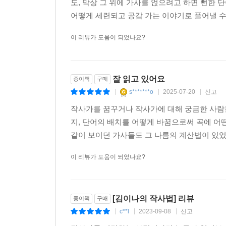
도, 막상 그 위에 가사를 얹으려고 하면 뻔한
수많은 ‘까임’과 막막함 속에서 그녀가 듣고 싶었던
어떻게 세련되고 공감 가는 이야기로 풀어낼 수 
막연한 충고도 아닌, 이토록 노골적이고 실용적인,
모른다.
이 리뷰가 도움이 되었나요?
『김이나의 작사법』은 그렇게 오랜 고민과 분투 끝에
있는 책이다.
잘 읽고 있어요
종이책
구매
s*******o
2025-07-20
신고
|
|
|
작사가를 꿈꾸거나 작사가에 대해 궁금한 사람
지, 단어의 배치를 어떻게 바꿈으로써 곡에 어떤
같이 보이던 가사들도 그 나름의 계산법이 있었
이 리뷰가 도움이 되었나요?
[김이나의 작사법] 리뷰
종이책
구매
c**l
2023-09-08
신고
|
|
|